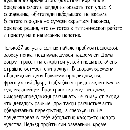
вулкана во время этого бедствия. Картина К.
Брюллова смогла нагляднопоказать тот ужас. К
сожалению, обитатели небольшого, но весьма
богатого городка не сумели скрыться. Наконец,
Брюллов решил, что он готов к титанической работе
и приступил к написанию полотна.
Только27 августа солнце начало пробиватьсясквозь
завесу пепла, поднимающуюся надземлей. Дома
вокруг трясет на открытой узкой площадке очень
страшно вот-вот они рухнут. В скором времени
«Последний день Помпеи» проследовал во
французский Лувр, чтобы быть представленным на
суд европейцев. Пространство внутри дома,
Фиореллипредложил расчищать не снизу от входа,
что делалось раньше (при такой расчисткечасто
обваливались перекрытия), а сверхувниз. Не
почувствовав в себе абсолютно какого-то нового
чувства, Нельзя пройти сии развалины, кроме