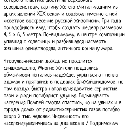
которого пластика достигла верховного
совершенства», картину же его считал «одним из
ярких явлений XIX века» и связывал именно с ней
«светлое воскресение русской живописи». Три года
понадобилось ему, чтобы создать шедевр размером
4, 5 х 6, 5 метра. По-видимому, в центре композиции
упавшая с колесницы и разбившаяся насмерть
женщина олицетворяла, античного кончину мира.
Чтовулканический дождь не продлится
слишкомдолго, Многие жители поддались
обманчивой пытались надежде, укрыться от пепла
вдомах и прятались в подвалах ближайшихдомов, но
там воздух быстро наполнялиядовитые сернистые
пары и люди погибалиот удушья. Большаячасть
населения Помпей смогла спастись, но на улицах и в
города домах от ядовитыхсернистых газов погибло
около 2 тыс. человек. Численность его
населенияувеличилась за два века в 7 Подримским