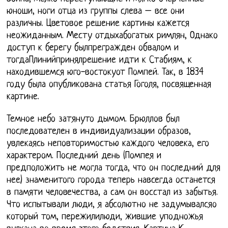
юноши, ноги отца из группы слева – все они
различны. Цветовое решение картины кажется
неожиданным. Месту отдыхабогатых римлян, Однако
доступ к берегу былпрегражден обвалом и
тогдаПлинийпринялрешение идти к Стабиям, к
находившемся юго-востокуот Помпей. Так, в 1834
году была опубликована статья Гоголя, посвященная
картине.
Темное небо затянуто дымом. Брюллов был
последователен в индивидуализации образов,
увлекаясь неповторимостью каждого человека, его
характером. Последний день (Помпея и
предположить не могла тогда, что он последний для
нее) знаменитого города теперь навсегда останется
в памяти человечества, а сам он восстал из забытья.
Что испытывали люди, я абсолютно не задумывалсяо
который том, пережилилюди, жившие уподножья