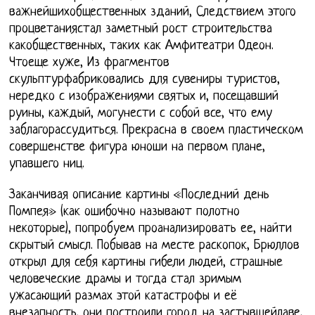
важнейшихобщественных зданий, Следствием этого
процветаниястал заметный рост строительства
какобщественных, таких как Амфитеатри Одеон.
Чтоеще хуже, Из фрагментов
скульптурфабриковались для сувениры туристов,
нередко с изображениями святых и, посещавший
руины, каждый, могунести с собой все, что ему
заблагорассудиться. Прекрасна в своем пластическом
совершенстве фигура юноши на первом плане,
упавшего ниц.
Заканчивая описание картины «Последний день
Помпея» (как ошибочно называют полотно
некоторые), попробуем проанализировать ее, найти
скрытый смысл. Побывав на месте раскопок, Брюллов
открыл для себя картины гибели людей, страшные
человеческие драмы и тогда стал зримым
ужасающий размах этой катастрофы и её
внезапность. они построили город на застывшейлаве,