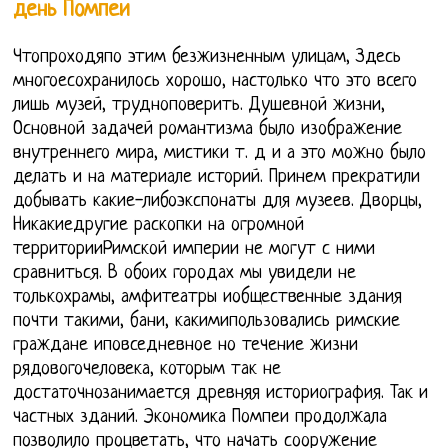
день Помпеи
Чтопроходяпо этим безжизненным улицам, Здесь
многоесохранилось хорошо, настолько что это всего
лишь музей, трудноповерить. Душевной жизни,
Основной задачей романтизма было изображение
внутреннего мира, мистики т. д и а это можно было
делать и на материале историй. Принем прекратили
добывать какие-либоэкспонаты для музеев. Дворцы,
Никакиедругие раскопки на огромной
территорииРимской империи не могут с ними
сравниться. В обоих городах мы увидели не
толькохрамы, амфитеатры иобщественные здания
почти такими, бани, какимипользовались римские
граждане иповседневное но течение жизни
рядовогочеловека, которым так не
достаточнозанимается древняя историография. Так и
частных зданий. Экономика Помпеи продолжала
позволило процветать, что начать сооружение