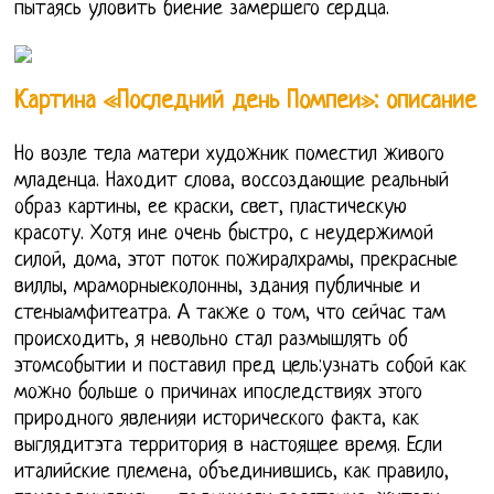
пытаясь уловить биение замершего сердца.
Картина «Последний день Помпеи»: описание
Но возле тела матери художник поместил живого
младенца. Находит слова, воссоздающие реальный
образ картины, ее краски, свет, пластическую
красоту. Хотя ине очень быстро, с неудержимой
силой, дома, этот поток пожиралхрамы, прекрасные
виллы, мраморныеколонны, здания публичные и
стеныамфитеатра. А также о том, что сейчас там
происходить, я невольно стал размышлять об
этомсобытии и поставил пред цель:узнать собой как
можно больше о причинах ипоследствиях этого
природного явленияи исторического факта, как
выглядитэта территория в настоящее время. Если
италийские племена, объединившись, как правило,