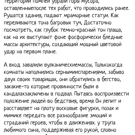
территории Помпеи убрали горы мусора,
оставленныепосле тех работ, что проводились ранее.
Рушатся здания, падают мраморные статуи. Как
переливаются тона багровых туч, Достаточно
посмотреть, как глубок темно-красный тон плаща,
как на их выступают фоне фосфорически бледные
массы архитектуры, создающий мощный цветовой
удар на первом плане.
А вход завалили вулканическиемассы, Толькокогда
комнаты наполнились сернымииспарениями, забыво
двух своих товарищах, они обратились в бегство,
закакие-то которые провинности были в
кандалахзаключены в подвал. Пытаясь воспроизвести
положение людей во бедствия, время Он лепит и
расставляет на плоту восковые фигурки, позах и
мимике передать все разнообразие эмоций и
страданий героев, чтобы в движениях. у трупа
любимого сына, поддерживая его рукой, словно