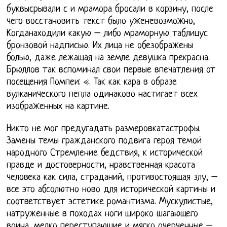
буквысрывали с и мрамора бросали в корзину, после
чего восстановить текст было уженевозможно,
Когданаходили какую – либо мраморную таблицус
бронзовой надписью. Их лица не обезображены
болью, даже лежащая на земле девушка прекрасна.
Брюллов так вспоминал свои первые впечатления от
посещения Помпеи: «. Так как кара в образе
вулканического пепла одинаково настигает всех
изображенных на картине.
Никто не мог предугадать размеровкатастрофы.
Замены темы гражданского подвига героя темой
народного Стремление бедствия, к исторической
правде и достоверности, нравственная красота
человека как сила, страданий, противостоящая злу, –
все это абсолютно ново для исторической картины и
соответствует эстетике романтизма. Мускулистые,
натруженные в походах ноги широко шагающего
воина, мелко переступающие и мягко очерченные –