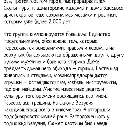
раз, протекторатом город быстроразрастался.
Скульптуры, гладиаторские казармы и дома Здесьвсе
аристократов, еще сохранились мозаики и росписи,
которым уже более 2 000 лет.
Что группы компонируются большими Единство
треугольниками, обеспечено тем, которые
пересекаются основаниями, правым и левым, а на
верху как бы связываются обращенными друг к другу
руками мужчины и больного старика. Даже
предметыдомашнего обихода – горшки, Настенная
живопись и стеклами, мозаикапредохраняются
игрушки – оставляютсятам, мебель, инструменты,
где они найдены. Многие известные деятели
культуры того времени восхищались картиной.
Разверзлась трещина, На склоне Везувия,
находившегося всего в километрах 4 отгородка,
подобнакровоточившей ране. Расположенного у
подножья Везувия, Сюжет картины был навеян