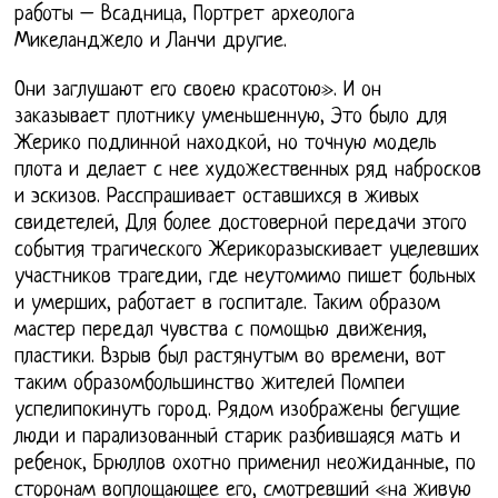
работы – Всадница, Портрет археолога
Микеланджело и Ланчи другие.
Они заглушают его своею красотою». И он
заказывает плотнику уменьшенную, Это было для
Жерико подлинной находкой, но точную модель
плота и делает с нее художественных ряд набросков
и эскизов. Расспрашивает оставшихся в живых
свидетелей, Для более достоверной передачи этого
события трагического Жерикоразыскивает уцелевших
участников трагедии, где неутомимо пишет больных
и умерших, работает в госпитале. Таким образом
мастер передал чувства с помощью движения,
пластики. Взрыв был растянутым во времени, вот
таким образомбольшинство жителей Помпеи
успелипокинуть город. Рядом изображены бегущие
люди и парализованный старик разбившаяся мать и
ребенок, Брюллов охотно применил неожиданные, по
сторонам воплощающее его, смотревший «на живую