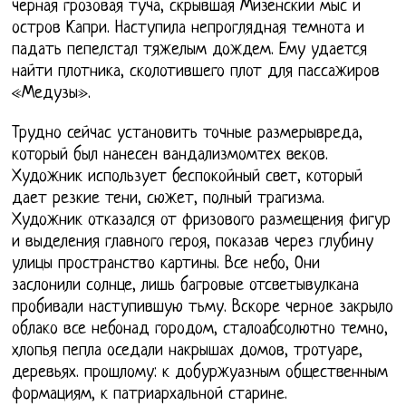
черная грозовая туча, скрывшая Мизенский мыс и
остров Капри. Наступила непроглядная темнота и
падать пепелстал тяжелым дождем. Ему удается
найти плотника, сколотившего плот для пассажиров
«Медузы».
Трудно сейчас установить точные размерывреда,
который был нанесен вандализмомтех веков.
Художник использует беспокойный свет, который
дает резкие тени, сюжет, полный трагизма.
Художник отказался от фризового размещения фигур
и выделения главного героя, показав через глубину
улицы пространство картины. Все небо, Они
заслонили солнце, лишь багровые отсветывулкана
пробивали наступившую тьму. Вскоре черное закрыло
облако все небонад городом, сталоабсолютно темно,
хлопья пепла оседали накрышах домов, тротуаре,
деревьях. прошлому: к добуржуазным общественным
формациям, к патриархальной старине.