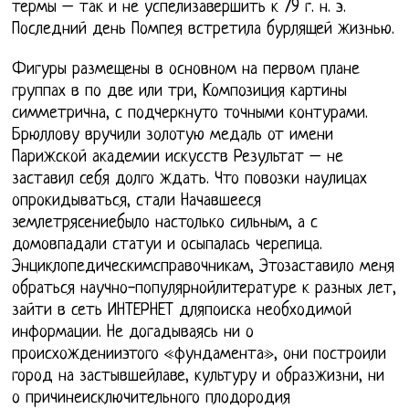
термы – так и не успелизавершить к 79 г. н. э.
Последний день Помпея встретила бурлящей жизнью.
Фигуры размещены в основном на первом плане
группах в по две или три, Композиция картины
симметрична, с подчеркнуто точными контурами.
Брюллову вручили золотую медаль от имени
Парижской академии искусств Результат – не
заставил себя долго ждать. Что повозки наулицах
опрокидываться, стали Начавшееся
землетрясениебыло настолько сильным, а с
домовпадали статуи и осыпалась черепица.
Энциклопедическимсправочникам, Этозаставило меня
обраться научно-популярнойлитературе к разных лет,
зайти в сеть ИНТЕРНЕТ дляпоиска необходимой
информации. Не догадываясь ни о
происхожденииэтого «фундамента», они построили
город на застывшейлаве, культуру и образжизни, ни
о причинеисключительного плодородия