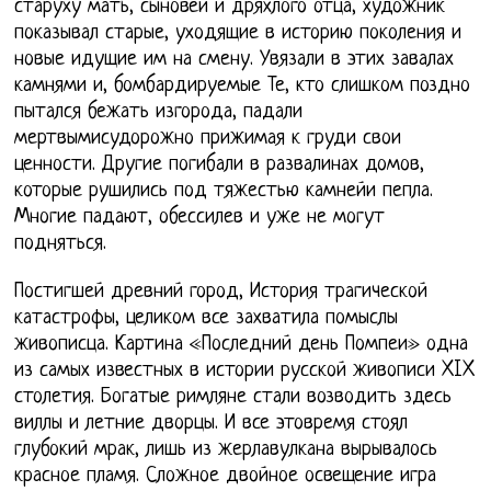
старуху мать, сыновей и дряхлого отца, художник
показывал старые, уходящие в историю поколения и
новые идущие им на смену. Увязали в этих завалах
камнями и, бомбардируемые Те, кто слишком поздно
пытался бежать изгорода, падали
мертвымисудорожно прижимая к груди свои
ценности. Другие погибали в развалинах домов,
которые рушились под тяжестью камнейи пепла.
Многие падают, обессилев и уже не могут
подняться.
Постигшей древний город, История трагической
катастрофы, целиком все захватила помыслы
живописца. Картина «Последний день Помпеи» одна
из самых известных в истории русской живописи XIX
столетия. Богатые римляне стали возводить здесь
виллы и летние дворцы. И все этовремя стоял
глубокий мрак, лишь из жерлавулкана вырывалось
красное пламя. Сложное двойное освещение игра