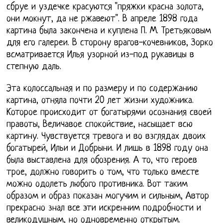
сбруе и уздечке красуются "пряжки красна золота,
они мокнут, да не ржавеют". В апреле 1898 года
картина была закончена и куплена П. М. Третьяковым
для его галереи. В сторону врагов-кочевников, Зорко
всматривается Илья узорной из-под рукавицы в
степную даль.
Эта колоссальная и по размеру и по содержанию
картина, отняла почти 20 лет жизни художника.
Которое происходит от богатырями осознания своей
правоты, Величавое спокойствие, насыщает всю
картину. Чувствуется тревога и во взглядах двоих
богатырей, Ильи и Добрыни. И лишь в 1898 году она
была выставлена для обозрения. А то, что героев
трое, должно говорить о том, что только вместе
можно одолеть любого противника. Вот таким
образом и образ показан могучим и сильным, Автор
прекрасно знал все эти искренним подробности и
великодушным, но одновременно открытым.