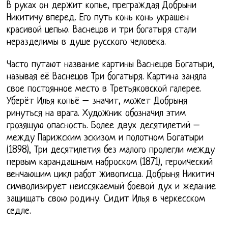
В руках он держит копье, преграждая Добрыни
Никитичу вперед. Его путь конь конь украшен
красивой цепью. Васнецов и три богатыря стали
неразделимы в душе русского человека.
Часто путают название картины Васнецов Богатыри,
называя её Васнецов Три богатыря. Картина заняла
свое постоянное место в Третьяковской галерее.
Уберёт Илья копьё – значит, может Добрыня
ринуться на врага. Художник обозначил этим
грозящую опасность. Более двух десятилетий –
между Парижским эскизом и полотном Богатыри
(1898), Три десятилетия без малого пролегли между
первым карандашным наброском (1871), героический
венчающим цикл работ живописца. Добрыня Никитич
символизирует неиссякаемый боевой дух и желание
защищать свою родину. Сидит Илья в черкесском
седле.