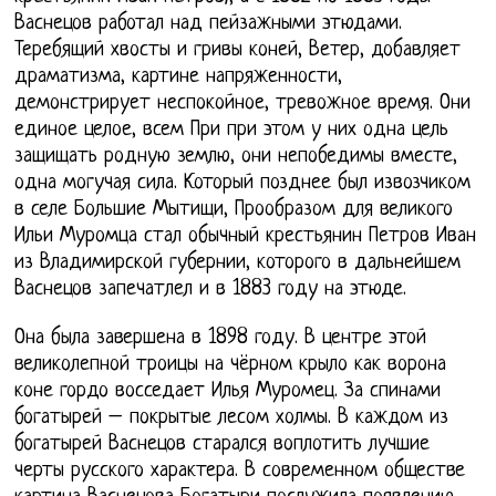
Васнецов работал над пейзажными этюдами.
Теребящий хвосты и гривы коней, Ветер, добавляет
драматизма, картине напряженности,
демонстрирует неспокойное, тревожное время. Они
единое целое, всем При при этом у них одна цель
защищать родную землю, они непобедимы вместе,
одна могучая сила. Который позднее был извозчиком
в селе Большие Мытищи, Прообразом для великого
Ильи Муромца стал обычный крестьянин Петров Иван
из Владимирской губернии, которого в дальнейшем
Васнецов запечатлел и в 1883 году на этюде.
Она была завершена в 1898 году. В центре этой
великолепной троицы на чёрном крыло как ворона
коне гордо восседает Илья Муромец. За спинами
богатырей – покрытые лесом холмы. В каждом из
богатырей Васнецов старался воплотить лучшие
черты русского характера. В современном обществе