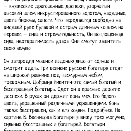
– княжеские драгоценные доспехи, узорчатый
высокий шлем инкрустированного золотом, нарядные,
цвета бирюзы, сапоги. Что передается свободно на
висящей руке булавой и острым длинным копьем на
перевес – сила и стремительность, Он воплощенная
сила, неотвратимость удара. Они смогут защитить
свою землю.
Он загородил мощной ладонью лицо от солнца и
смотрит вдаль. Три великих русских богатыря стоят
на широкой равнине под пасмурным небом,
тревожным. Добрыня Никитич-это самый богатый и
бесстрашный богатырь. Одет он в красные дорогие
доспехи. В руках он держит конь меч. Его белого
цвета, украшенный различными украшениями. Конь
также бесстрашен, как и его хозяин. Подробнее. На
картине В. Васницова Богатыри я вижу трех могучих,
сильных бесстрашных и богатырей. Богатыри