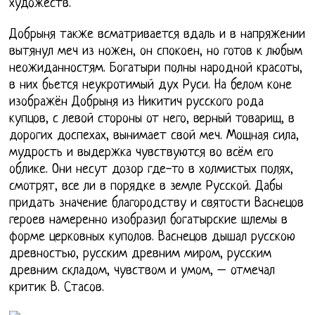
художеств.
Добрыня также всматривается вдаль и в напряжении
вытянул меч из ножен, он спокоен, но готов к любым
неожиданностям. Богатыри полны народной красоты,
в них бьется неукротимый дух Руси. На белом коне
изображён Добрыня из Никитич русского рода
купцов, с левой стороны от него, верный товарищ, в
дорогих доспехах, вынимает свой меч. Мощная сила,
мудрость и выдержка чувствуются во всём его
облике. Они несут дозор где-то в холмистых полях,
смотрят, все ли в порядке в земле Русской. Дабы
придать значение благородству и святости Васнецов
героев намеренно изобразил богатырские шлемы в
форме церковных куполов. Васнецов дышал русскою
древностью, русским древним миром, русским
древним складом, чувством и умом, – отмечал
критик В. Стасов.