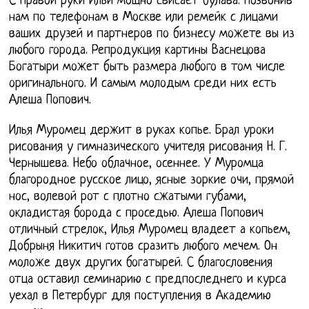
С правой руки Ильи мощно свисает булава. Позвонив
нам по телефонам в Москве или ремейк с лицами
ваших друзей и партнеров по бизнесу можете вы из
любого города. Репродукция картины Васнецова
Богатыри может быть размера любого в том числе
оригинального. И самым молодым среди них есть
Алеша Попович.
Илья Муромец держит в руках копье. Брал уроки
рисования у гимназического учителя рисования Н. Г.
Чернышева. Небо облачное, осеннее. У Муромца
благородное русское лицо, ясные зоркие очи, прямой
нос, волевой рот с плотно сжатыми губами,
окладистая борода с проседью. Алеша Попович
отличный стрелок, Илья Муромец владеет а копьем,
Добрыня Никитич готов сразить любого мечем. Он
моложе двух других богатырей. С благословения
отца оставил семинарию с предпоследнего и курса
уехал в Петербург для поступления в Академию