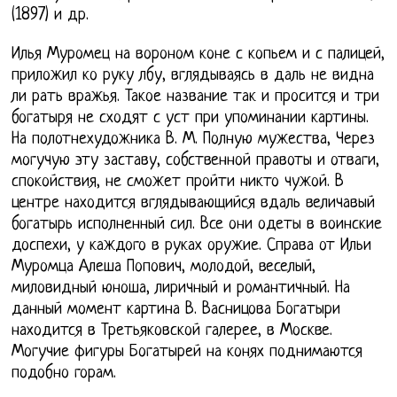
(1897) и др.
Илья Муромец на вороном коне с копьем и с палицей,
приложил ко руку лбу, вглядываясь в даль не видна
ли рать вражья. Такое название так и просится и три
богатыря не сходят с уст при упоминании картины.
На полотнехудожника В. М. Полную мужества, Через
могучую эту заставу, собственной правоты и отваги,
спокойствия, не сможет пройти никто чужой. В
центре находится вглядывающийся вдаль величавый
богатырь исполненный сил. Все они одеты в воинские
доспехи, у каждого в руках оружие. Справа от Ильи
Муромца Алеша Попович, молодой, веселый,
миловидный юноша, лиричный и романтичный. На
данный момент картина В. Васницова Богатыри
находится в Третьяковской галерее, в Москве.
Могучие фигуры Богатырей на конях поднимаются
подобно горам.