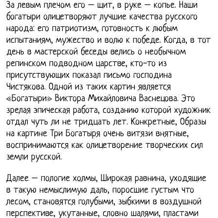
За левым плечом его – щит, в руке – копье. Наши
богатыри олицетворяют лучшие качества русского
народа: его патриотизм, готовность к любым
испытаниям, мужество и волю к победе. Когда, в тот
день в мастерской беседы велись о необычном
репинском подводном царстве, кто-то из
присутствующих показал письмо господина
Чистякова. Одной из таких картин является
«Богатыри» Виктора Михайловича Васнецова. Это
зрелая эпическая работа, созданию которой художник
отдал чуть ли не тридцать лет. Конкретные, Образы
на картине Три Богатыря очень витязи внятные,
воспринимаются как олицетворение творческих сил
земли русской.
Далее – пологие холмы, Широкая равнина, уходящие
в такую немыслимую даль, поросшие густым что
лесом, становятся голубыми, зыбкими в воздушной
перспективе, укутанные, словно шалями, пластами