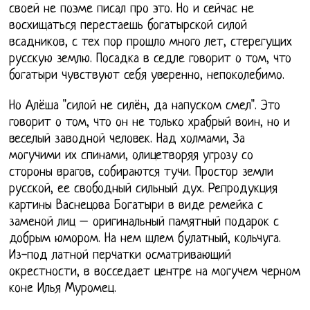
своей не поэме писал про это. Но и сейчас не
восхищаться перестаешь богатырской силой
всадников, с тех пор прошло много лет, стерегущих
русскую землю. Посадка в седле говорит о том, что
богатыри чувствуют себя уверенно, непоколебимо.
Но Алёша "силой не силён, да напуском смел". Это
говорит о том, что он не только храбрый воин, но и
веселый заводной человек. Над холмами, За
могучими их спинами, олицетворяя угрозу со
стороны врагов, собираются тучи. Простор земли
русской, ее свободный сильный дух. Репродукция
картины Васнецова Богатыри в виде ремейка с
заменой лиц – оригинальный памятный подарок с
добрым юмором. На нем шлем булатный, кольчуга.
Из-под латной перчатки осматривающий
окрестности, в восседает центре на могучем черном
коне Илья Муромец.