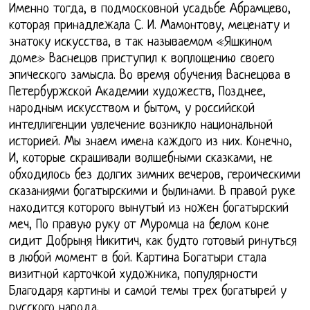
Именно тогда, в подмосковной усадьбе Абрамцево,
которая принадлежала С. И. Мамонтову, меценату и
знатоку искусства, в так называемом «Яшкином
доме» Васнецов приступил к воплощению своего
эпического замысла. Во время обучения Васнецова в
Петербуржской Академии художеств, Позднее,
народным искусством и бытом, у российской
интеллигенции увлечение возникло национальной
историей. Мы знаем имена каждого из них. Конечно,
И, которые скрашивали волшебными сказками, не
обходилось без долгих зимних вечеров, героическими
сказаниями богатырскими и былинами. В правой руке
находится которого вынутый из ножен богатырский
меч, По правую руку от Муромца на белом коне
сидит Добрыня Никитич, как будто готовый ринуться
в любой момент в бой. Картина Богатыри стала
визитной карточкой художника, популярности
Благодаря картины и самой темы трех богатырей у
русского народа.