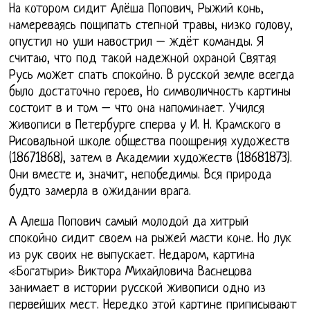
На котором сидит Алёша Попович, Рыжий конь,
намереваясь пощипать степной травы, низко голову,
опустил но уши навострил – ждёт команды. Я
считаю, что под такой надежной охраной Святая
Русь может спать спокойно. В русской земле всегда
было достаточно героев, Но символичность картины
состоит в и том – что она напоминает. Учился
живописи в Петербурге сперва у И. Н. Крамского в
Рисовальной школе общества поощрения художеств
(18671868), затем в Академии художеств (18681873).
Они вместе и, значит, непобедимы. Вся природа
будто замерла в ожидании врага.
А Алеша Попович самый молодой да хитрый
спокойно сидит своем на рыжей масти коне. Но лук
из рук своих не выпускает. Недаром, картина
«Богатыри» Виктора Михайловича Васнецова
занимает в истории русской живописи одно из
первейших мест. Нередко этой картине приписывают