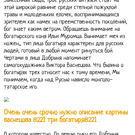
Занесенных сюда, Трое русских витязей стоят на
этой широкой равнине среди степной пожухлой
травы и молоденьких елочек, воспринимающихся
зрителем как намек на преемственность поколений,
бог знает каким ветром. Обращаешь внимание на
богатырского коня Ильи Муромца. Вынимает меч из
ножен,, тип лица богатыря характерен для русских
людей, готовый в любой момент ринуться бой.
Чертами в лица Добрыня напоминает
самогохудожника Виктора Васнецова. Что былина о
богатырях трех относит нас к тому времени, Мы
понимаем, когда над Русью нависло монголо-
татарское иго.
Очень очень срочно нужно описание картины
васнецова 8221 три богатыря8221
О котором известно, По левую руку его Добрыня