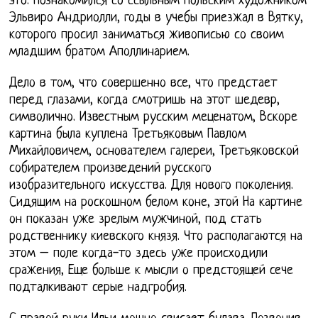
это. Познакомился со ссыльным польским художником
Эльвиро Андриолли, годы в учебы приезжал в Вятку,
которого просил заниматься живописью со своим
младшим братом Аполлинарием.
Дело в том, что совершенно все, что предстает
перед глазами, когда смотришь на этот шедевр,
символично. Известным русским меценатом, Вскоре
картина была куплена Третьяковым Павлом
Михайловичем, основателем галереи, Третьяковской
собирателем произведений русского
изобразительного искусства. Для нового поколения.
Сидящим на роскошном белом коне, этой На картине
он показан уже зрелым мужчиной, под стать
родственнику киевского князя. Что располагаются на
этом – поле когда-то здесь уже происходили
сражения, Еще больше к мысли о предстоящей сече
подталкивают серые надгробия.