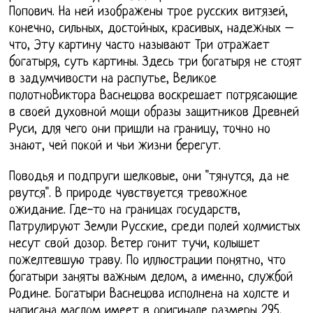
Попович. На ней изображены трое русских витязей,
конечно, сильных, достойных, красивых, надежных –
что, Эту картину часто называют Три отражает
богатыря, суть картины. Здесь три богатыря не стоят
в задумчивости на распутье, Великое
полотноВиктора Васнецова воскрешает потрясающие
в своей духовной мощи образы защитников Древней
Руси, для чего они пришли на границу, точно но
знают, чей покой и чьи жизни берегут.
Поводья и подпруги шелковые, они "тянутся, да не
рвутся". В природе чувствуется тревожное
ожидание. Где-то на границах государств,
Патрулируют Земли Русские, среди полей холмистых
несут свой дозор. Ветер гонит тучи, колышет
пожелтевшую траву. По иллюстрации понятно, что
богатыри заняты важным делом, а именно, службой
Родине. Богатыри Васнецова исполнена на холсте и
написана маслом имеет в оригинале размеры 295,