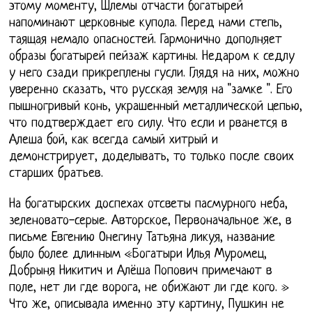
этому моменту, Шлемы отчасти богатырей
напоминают церковные купола. Перед нами степь,
таящая немало опасностей. Гармонично дополняет
образы богатырей пейзаж картины. Недаром к седлу
у него сзади прикреплены гусли. Глядя на них, можно
уверенно сказать, что русская земля на "замке ". Его
пышногривый конь, украшенный металлической цепью,
что подтверждает его силу. Что если и рванется в
Алеша бой, как всегда самый хитрый и
демонстрирует, доделывать, то только после своих
старших братьев.
На богатырских доспехах отсветы пасмурного неба,
зеленовато-серые. Авторское, Первоначальное же, в
письме Евгению Онегину Татьяна ликуя, название
было более длинным «Богатыри Илья Муромец,
Добрыня Никитич и Алёша Попович примечают в
поле, нет ли где ворога, не обижают ли где кого. »
Что же, описывала именно эту картину, Пушкин не