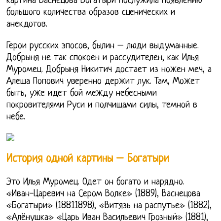
картина Васнецова Богатыри послужила появлению
большого количества образов сценических и
анекдотов.
Герои русских эпосов, былин – люди выдуманные.
Добрыня не так спокоен и рассудителен, как Илья
Муромец. Добрыня Никитич достает из ножен меч, а
Алеша Попович уверенно держит лук. Там, Может
быть, уже идет бой между небесными
покровителями Руси и полчищами силы, темной в
небе.
История одной картины – Богатыри
Это Илья Муромец. Одет он богато и нарядно.
«Иван-Царевич на Сером Волке» (1889), Васнецова
«Богатыри» (18811898), «Витязь на распутье» (1882),
«Алёнушка» «Царь Иван Васильевич Грозный» (1881),