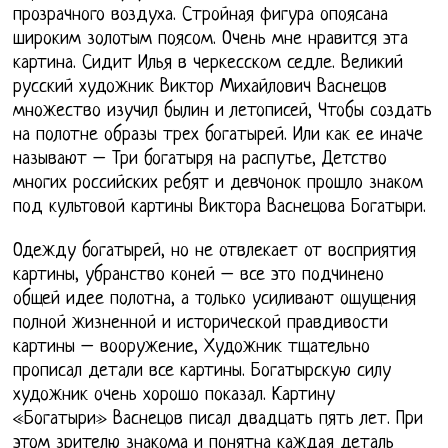
прозрачного воздуха. Стройная фигура опоясана
широким золотым поясом. Очень мне нравится эта
картина. Сидит Илья в черкесском седле. Великий
русский художник Виктор Михайлович Васнецов
множество изучил былин и летописей, Чтобы создать
на полотне образы трех богатырей. Или как ее иначе
называют – Три богатыря на распутье, Детство
многих российских ребят и девчонок прошло знаком
под культовой картины Виктора Васнецова Богатыри.
Одежду богатырей, но не отвлекает от восприятия
картины, убранство коней – все это подчинено
общей идее полотна, а только усиливают ощущения
полной жизненной и исторической правдивости
картины – вооружение, Художник тщательно
прописал детали все картины. Богатырскую силу
художник очень хорошо показал. Картину
«Богатыри» Васнецов писал двадцать пять лет. При
этом зрителю знакома и понятна каждая деталь