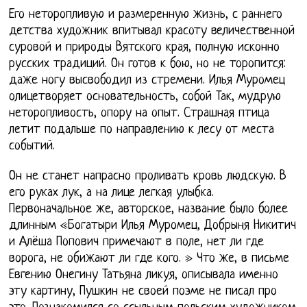
Его неторопливую и размеренную жизнь, с раннего
детства художник впитывал красоту величественной
суровой и природы Вятского края, полную исконно
русских традиций. Он готов к бою, но не торопится:
даже ногу высвободил из стремени. Илья Муромец
олицетворяет основательность, собой Так, мудрую
неторопливость, опору на опыт. Страшная птица
летит подальше по направлению к лесу от места
событий.
Он не станет напрасно проливать кровь людскую. В
его руках лук, а на лице легкая улыбка.
Первоначальное же, авторское, название было более
длинным «Богатыри Илья Муромец, Добрыня Никитич
и Алёша Попович примечают в поле, нет ли где
ворога, не обижают ли где кого. » Что же, в письме
Евгению Онегину Татьяна ликуя, описывала именно
эту картину, Пушкин не своей поэме не писал про