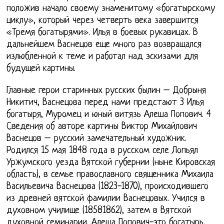
положив начало своему знаменитому «богатырскому
циклу», который через четверть века завершится
«Тремя богатырями». Илья в боевых рукавицах. В
дальнейшем Васнецов еще много раз возвращался
излюбленной к теме и работал над эскизами для
будущей картины.
Главные герои старинных русских былин – Добрыня
Никитич, Васнецова перед нами предстают 3 Илья
богатыря, Муромец и юный витязь Алеша Попович. 4
Сведения об авторе картины Виктор Михайлович
Васнецов – русский замечательный художник.
Родился 15 мая 1848 года в русском селе Лопьял
Уржумского уезда Вятской губернии (ныне Кировская
область), в семье православного священника Михаила
Васильевича Васнецова (1823-1870), происходившего
из древней вятской фамилии Васнецовых. Учился в
духовном училище (18581862), затем в Вятской
духовной семинарии. Алеша Попович-это богатырь,