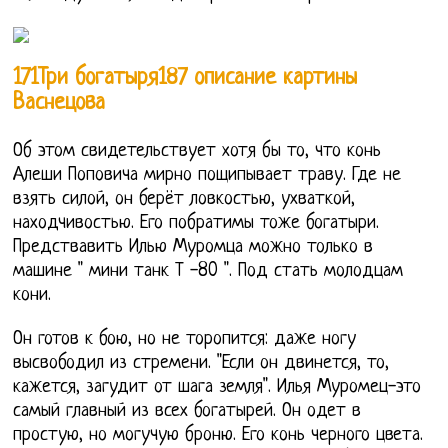
171Три богатыря187 описание картины
Васнецова
Об этом свидетельствует хотя бы то, что конь
Алеши Поповича мирно пощипывает траву. Где не
взять силой, он берёт ловкостью, ухваткой,
находчивостью. Его побратимы тоже богатыри.
Предствавить Илью Муромца можно только в
машине " мини танк Т -80 ". Под стать молодцам
кони.
Он готов к бою, но не торопится: даже ногу
высвободил из стремени. "Если он двинется, то,
кажется, загудит от шага земля". Илья Муромец-это
самый главный из всех богатырей. Он одет в
простую, но могучую броню. Его конь черного цвета.