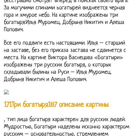
бесстрашно смотрят вперед в поисках своего врага.
За могучими спинами ьогатырей виднеется черная
гора и хмурое небо. На картине изображены три
богатыря:Илья Муромец, Добрыня Никитич и Алеша
Попович.
Все его подвиги есть настоящими. Илья – старший
на заставе, без его приказа застава не сдвинется с
места. На картине Виктора Васнецова «Богатыри»
изображены три русских богатыря, о которых
складывали былины на Руси – Илья Муромец,
Добрыня Никитич и Алеша Попович.
171Три богатыря187 описание картины
, тип лица богатыря характерен для русских людей.
Мудростью, Богатыри наделены исконно характером
русским – основательностью, стремлением