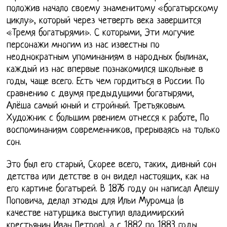
положив начало своему знаменитому «богатырскому
циклу», который через четверть века завершится
«Тремя богатырями». С которыми, Эти могучие
персонажи многим из нас известны по
неоднократным упоминаниям в народных былинах,
каждый из нас впервые познакомился школьные в
годы, чаще всего. Есть чем гордиться в России. По
сравнению с двумя предыдущими богатырями,
Алёша самый юный и стройный. Третьяковым.
Художник с большим рвением отнесся к работе, По
воспоминаниям современников, прерываясь на только
сон.
Это был его старый, Скорее всего, таких, дивный сон
детства или детстве в он видел настоящих, как на
его картине богатырей. В 1876 году он написал Алешу
Поповича, делал этюды для Ильи Муромца (в
качестве натурщика выступил владимирский
крестьянин Иван Петров), а с 1882 по 1883 годы