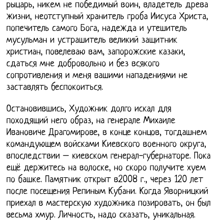
рыцарь, никем не победимый воин, владетель древа
жизни, неотступный хранитель гроба Иисуса Христа,
попечитель самого Бога, надежда и утешитель
мусульман и устрашитель великий защитник
христиан, повелеваю вам, запорожские казаки,
сдаться мне добровольно и без всякого
сопротивления и меня вашими нападениями не
заставлять беспокоиться.
Остановившись, Художник долго искал для
походящий него образ, на генерале Михаиле
Ивановиче Драгомирове, в конце концов, тогдашнем
командующем войсками Киевского военного округа,
впоследствии – киевском генерал-губернаторе. Пока
ещё держитесь на волоске, но скоро получите хуем
по башке. Памятник открыт в2008 г., через 120 лет
после посещения Репиным Кубани. Когда Яворницкий
приехал в мастерскую художника позировать, он был
весьма хмур. Личность, надо сказать, уникальная.