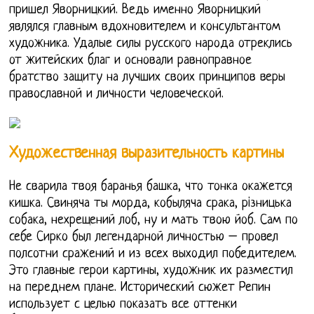
пришел Яворницкий. Ведь именно Яворницкий
являлся главным вдохновителем и консультантом
художника. Удалые силы русского народа отреклись
от житейских благ и основали равноправное
братство защиту на лучших своих принципов веры
православной и личности человеческой.
Художественная выразительность картины
Не сварила твоя баранья башка, что тонка окажется
кишка. Свиняча ты морда, кобыляча срака, рiзницька
собака, нехрещений лоб, ну и мать твою йоб. Сам по
себе Сирко был легендарной личностью – провел
полсотни сражений и из всех выходил победителем.
Это главные герои картины, художник их разместил
на переднем плане. Исторический сюжет Репин
использует с целью показать все оттенки