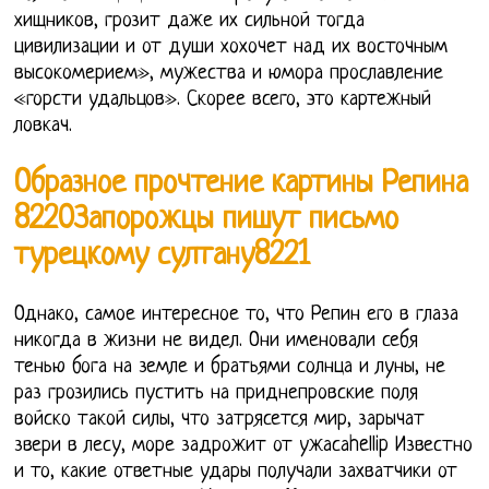
хищников, грозит даже их сильной тогда
цивилизации и от души хохочет над их восточным
высокомерием», мужества и юмора прославление
«горсти удальцов». Скорее всего, это картежный
ловкач.
Образное прочтение картины Репина
8220Запорожцы пишут письмо
турецкому султану8221
Однако, самое интересное то, что Репин его в глаза
никогда в жизни не видел. Они именовали себя
тенью бога на земле и братьями солнца и луны, не
раз грозились пустить на приднепровские поля
войско такой силы, что затрясется мир, зарычат
звери в лесу, море задрожит от ужасаhellip Известно
и то, какие ответные удары получали захватчики от