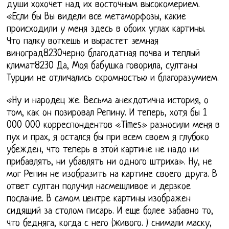
души хохочет над их восточным высокомерием.
«Если бы Вы видели все метаморфозы, какие
происходили у меня здесь в обоих углах картины.
Что палку воткешь и вырастет земная
виноград8230черно благодатная почва и теплый
климат8230 Да, Моя бабушка говорила, султаны
Турции не отличались скромностью и благоразумием.
«Ну и народец же. Весьма анекдотична история, о
том, как он позировал Репину. И теперь, хотя бы 1
000 000 корреспондентов «Тimеs» разносили меня в
пух и прах, я остался бы при всем своем я глубоко
убежден, что теперь в этой картине не надо ни
прибавлять, ни убавлять ни одного штриха». Ну, не
мог Репин не изобразить на картине своего друга. В
ответ султан получил насмешливое и дерзкое
послание. В самом центре картины изображен
сидящий за столом писарь. И еще более забавно то,
что бедняга, когда с него (живого. ) снимали маску,