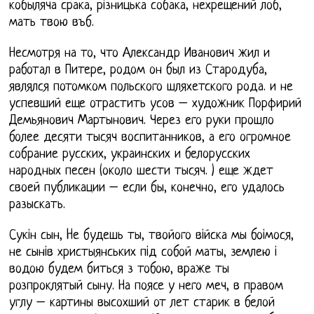
кобыляча срака, рiзницька собака, нехрещений лоб,
мать твою въб.
Несмотря на то, что Александр Иванович жил и
работал в Питере, родом он был из Стародуба,
являлся потомком польского шляхетского рода. и не
успевший еще отрастить усов – художник Порфирий
Демьянович Мартынович. Через его руки прошло
более десяти тысяч воспитанников, а его огромное
собрание русских, украинских и белорусских
народных песен (около шести тысяч. ) еще ждет
своей публикации – если бы, конечно, его удалось
разыскать.
Сукiн сын, Hе будешь ты, твойого вiйска мы боiмося,
не сынiв христыянських пiд собой маты, землею i
водою будем биться з тобою, враже ты
розпроклятый сыну. На поясе у него меч, в правом
углу – картины высохший от лет старик в белой