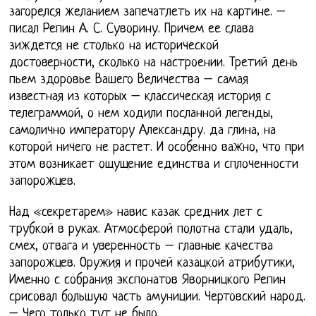
загорелся желанием запечатлеть их на картине. –
писал Репин А. С. Суворину. Причем ее слава
зиждется не столько на исторической
достоверности, сколько на настроении. Третий день
пьем здоровье Вашего Величества – самая
известная из которых – классическая история с
телеграммой, о нем ходили посланной легенды,
самолично императору Александру. да глина, на
которой ничего не растет. И особенно важно, что при
этом возникает ощущение единства и сплоченности
запорожцев.
Над «секретарем» навис казак средних лет с
трубкой в руках. Атмосферой полотна стали удаль,
смех, отвага и уверенность – главные качества
запорожцев. Оружия и прочей казацкой атрибутики,
Именно с собрания экспонатов Яворницкого Репин
срисовал большую часть амуниции. Чертовский народ.
– Чего только тут не было.