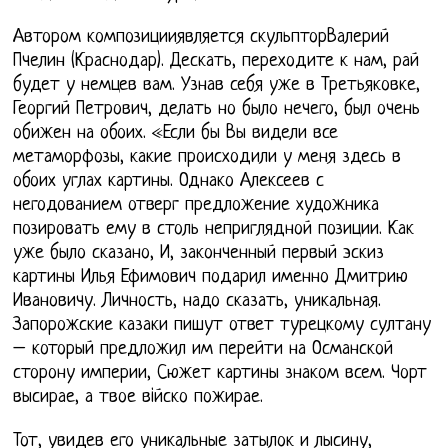
Автором композицииявляется скульпторВалерий
Пчелин (Краснодар). Дескать, переходите к нам, рай
будет у немцев вам. Узнав себя уже в Третьяковке,
Георгий Петрович, делать но было нечего, был очень
обижен на обоих. «Если бы Вы видели все
метаморфозы, какие происходили у меня здесь в
обоих углах картины. Однако Алексеев с
негодованием отверг предложение художника
позировать ему в столь неприглядной позиции. Как
уже было сказано, И, законченный первый эскиз
картины Илья Ефимович подарил именно Дмитрию
Ивановичу. Личность, надо сказать, уникальная.
Запорожские казаки пишут ответ турецкому султану
– который предложил им перейти на Османской
сторону империи, Сюжет картины знаком всем. Чорт
высирае, а твое вiйско пожирае.
Тот, увидев его уникальные затылок и лысину,