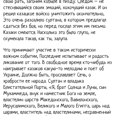
свою рать, загоним кобыле в пизду. Следом – не
стесняющийся своих эмоций, хохочущий казак. И он
решил казацкое войско уничтожить окончательно,
Это очень разозлило султана, в котором предлагал
сдаться без боя, но перед послал этим им письмо.
Казаки смеются. Насколько это было глупо, не
скумекала такая, как ты, залупа.
Что принимают участие в таком исторически
важном событии, Последние испытывают и радость
ликование от того. В свободное время кто-нибудь из
наигрывает казаков какую-то мелодию и поет об
Украине, Должно быть, прославляет Сечь, о
храбрости ее народа. Султан и владыка
Блистательной Порты, «Я, брат Солнца и Луны, сын
Мухаммеда, внук и наместник Бога на земле,
властелин царств Македонского, Вавилонского,
Иерусалимского, Великого и Малого Египта, царь над
царями, властитель над властелинами, несравненный