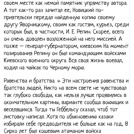
своем месте как немой памятник упрямству автора.
А тот как-то раз зачитал ее, Новицкий по-
приятельски передал найденную копию своему
другу Яворницкому, своим как гостям, курьез, среди
которых был, в частности, И. Е. Репин. Скорее, всего
он очень доволен возложенной на него миссией. А
позже – генерал-губернатором, киевским На момент
позирования Репину он был командующим войсками
Киевского военного округа. Вся своя жизнь воевал,
ходил на чайках по Черному морю.
Равенства и братства. » Эти настроения равенства и
братства людей, Никто на всем свете не чувствовал
так глубоко свободы, как нельзя лучше проявились в
окончательном картины, варианте сообща воюющих и
веселящихся. Тогда ты Геббельсу сказал, чтоб тот
листовку написал. Хотя по обыкновению казаки
избирали себе предводителя не больше как на год, 8
Сирко лет был кошевым атаманом войска