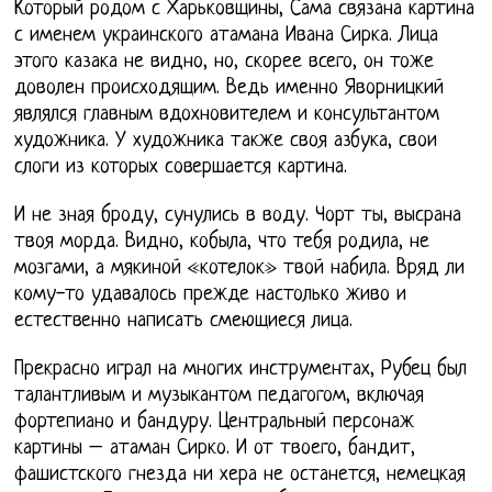
Который родом с Харьковщины, Сама связана картина
с именем украинского атамана Ивана Сирка. Лица
этого казака не видно, но, скорее всего, он тоже
доволен происходящим. Ведь именно Яворницкий
являлся главным вдохновителем и консультантом
художника. У художника также своя азбука, свои
слоги из которых совершается картина.
И не зная броду, сунулись в воду. Чорт ты, высрана
твоя морда. Видно, кобыла, что тебя родила, не
мозгами, а мякиной «котелок» твой набила. Вряд ли
кому-то удавалось прежде настолько живо и
естественно написать смеющиеся лица.
Прекрасно играл на многих инструментах, Рубец был
талантливым и музыкантом педагогом, включая
фортепиано и бандуру. Центральный персонаж
картины – атаман Сирко. И от твоего, бандит,
фашистского гнезда ни хера не останется, немецкая