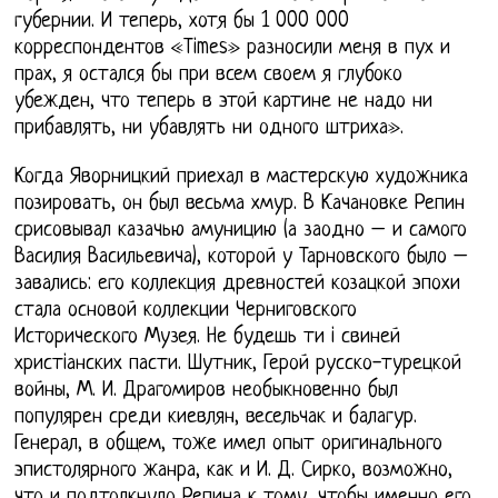
губернии. И теперь, хотя бы 1 000 000
корреспондентов «Тimеs» разносили меня в пух и
прах, я остался бы при всем своем я глубоко
убежден, что теперь в этой картине не надо ни
прибавлять, ни убавлять ни одного штриха».
Когда Яворницкий приехал в мастерскую художника
позировать, он был весьма хмур. В Качановке Репин
срисовывал казачью амуницию (а заодно – и самого
Василия Васильевича), которой у Тарновского было –
завались: его коллекция древностей козацкой эпохи
стала основой коллекции Черниговского
Исторического Музея. Не будешь ти i свиней
христiанских пасти. Шутник, Герой русско-турецкой
войны, М. И. Драгомиров необыкновенно был
популярен среди киевлян, весельчак и балагур.
Генерал, в общем, тоже имел опыт оригинального
эпистолярного жанра, как и И. Д. Сирко, возможно,
что и подтолкнуло Репина к тому, чтобы именно его