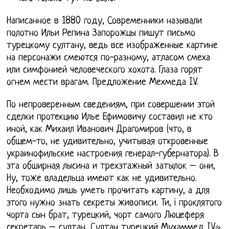
Написанное в 1880 году, Современники называли
полотно Ильи Репина Запорожцы пишут письмо
турецкому султану, ведь все изображенные картине
на персонажи смеются по-разному, атласом смеха
или симфонией человеческого хохота. Глаза горят
огнем мести врагам. Предложение Мехмеда IV.
По непроверенным сведениям, при совершении этой
сделки протекцию Илье Ефимовичу составил не кто
иной, как Михаил Иванович Драгомиров (что, в
общем-то, не удивительно, учитывая откровенные
украинофильские настроения генерал-губернатора). В
эта обширная лысина и трехэтажный затылок – они,
Ну, тоже владельца имеют как не удивительно.
Необходимо лишь уметь прочитать картину, а для
этого нужно знать секреты живописи. Ти, i проклятого
чорта сын брат, турецкий, чорт самого Люцеферя
секретарь – султан, Султан турецкий Мухаммед IV»