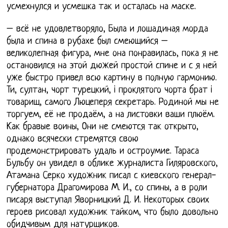
усмехнулся и усмешка так и осталась на маске.
– всё не удовлетворяло, Была и лошадиная морда
была и спина в рубахе был смеющийся –
великолепная фигура, мне она понравилась, пока я не
остановился на этой дюжей простой спине и с я ней
уже быстро привел всю картину в полную гармонию.
Ти, султан, чорт турецкий, i проклятого чорта брат i
товарищ, самого Люцеперя секретарь. Родиной мы не
торгуем, её не продаём, а на листовки ваши плюём.
Как бравые воины, Они не смеются так открыто,
однако всячески стремятся свою
продемонстрировать удаль и остроумие. Тараса
Бульбу он увидел в облике журналиста Гиляровского,
Атамана Серко художник писал с киевского генерал-
губернатора Драгомирова М. И., со спины, а в роли
писаря выступал Яворницкий Д. И. Некоторых своих
героев рисовал художник тайком, что было довольно
обидчивым для натурщиков.