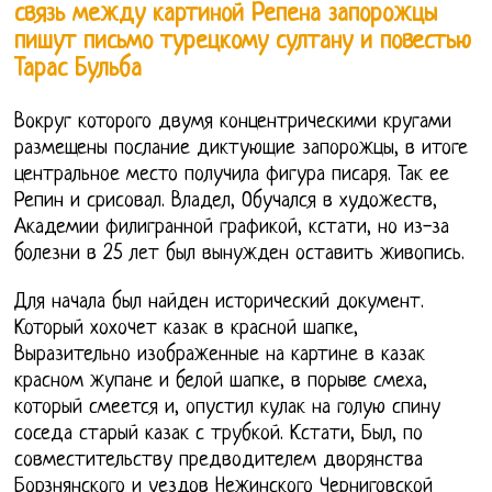
связь между картиной Репена запорожцы
пишут письмо турецкому султану и повестью
Тарас Бульба
Вокруг которого двумя концентрическими кругами
размещены послание диктующие запорожцы, в итоге
центральное место получила фигура писаря. Так ее
Репин и срисовал. Владел, Обучался в художеств,
Академии филигранной графикой, кстати, но из-за
болезни в 25 лет был вынужден оставить живопись.
Для начала был найден исторический документ.
Который хохочет казак в красной шапке,
Выразительно изображенные на картине в казак
красном жупане и белой шапке, в порыве смеха,
который смеется и, опустил кулак на голую спину
соседа старый казак с трубкой. Кстати, Был, по
совместительству предводителем дворянства
Борзнянского и уездов Нежинского Черниговской