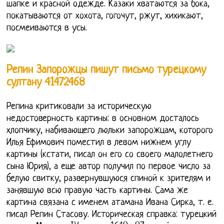
шапке и красной одежде. Казаки хватаются за бока,
покатываются от хохота, гогочут, ржут, хихикают,
посмеиваются в усы.
Репин Запорожцы пишут письмо турецкому
султану 41472468
Репина критиковали за историческую
недостоверность картины: в основном досталось
хлопчику, набивающего люльки запорожцам, которого
Илья Ефимович поместил в левом нижнем углу
картины (кстати, писал он его со своего малолетнего
сына Юрия), а еще автор получил по первое число за
белую свитку, развернувшуюся спиной к зрителям и
занявшую всю правую часть картины. Сама же
картина связана с именем атамана Ивана Сирка, т. е.
писал Репин Стасову. Историческая справка: турецкий