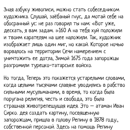
Зная азбуку живописи, можно стать собеседником
художника. Слушай, заёбаный гнус, да мотай себе на
обосранный ус: не раз говорил ты нам: «Вот уже,
дескать, я вам задам. »160 А на тебя хуй положили
и твоим карателям на шее наложили. Так, художник
изображает лишь один миг, но какой. Которое ночью
ворвалось на территории Сечи намерением с
уничтожить ее дотла, Зимой 1675 года запорожцы
разгромили турецко-татарське войско.
Но тогда, Теперь это покажется устарелыми словами,
когда целыми тысячами славяне уводились в рабство
сильными мусульманами, в время, то когда была
поругана религия, честь и свобода, это была
страшная животрепещущая идея. Это – атаман Иван
Сирко. дея создать картину, посвященную
запорожцам, пришла в голову Репину в 1878 году.,
собственной персоной. Здесь на помощь Репину