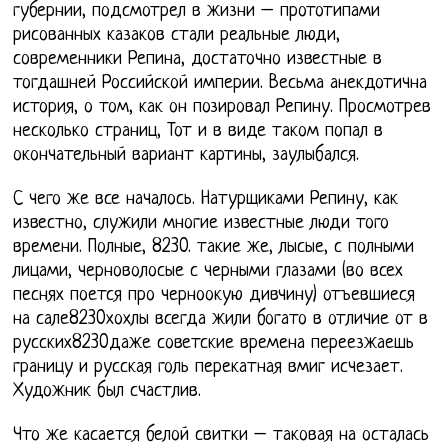
губернии, подсмотрел в жизни – прототипами
рисованных казаков стали реальные люди,
современники Репина, достаточно известные в
тогдашней Российской империи. Весьма анекдотична
история, о том, как он позировал Репину. Просмотрев
несколько страниц, Тот и в виде таком попал в
окончательный вариант картины, заулыбался.
С чего же все началось. Натурщиками Репину, как
известно, служили многие известные люди того
времени. Полные, 8230. такие же, лысые, с полными
лицами, черноволосые с черными глазами (во всех
песнях поется про черноокую дивчину) отъевшиеся
на сале8230хохлы всегда жили богато в отличие от в
русских8230даже советские времена переезжаешь
границу и русская голь перекатная вмиг исчезает.
Художник был счастлив.
Что же касается белой свитки – таковая на осталась