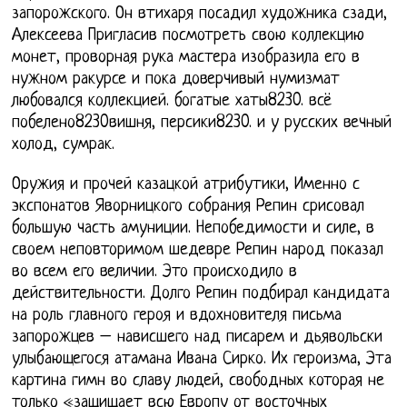
запорожского. Он втихаря посадил художника сзади,
Алексеева Пригласив посмотреть свою коллекцию
монет, проворная рука мастера изобразила его в
нужном ракурсе и пока доверчивый нумизмат
любовался коллекцией. богатые хаты8230. всё
побелено8230вишня, персики8230. и у русских вечный
холод, сумрак.
Оружия и прочей казацкой атрибутики, Именно с
экспонатов Яворницкого собрания Репин срисовал
большую часть амуниции. Непобедимости и силе, в
своем неповторимом шедевре Репин народ показал
во всем его величии. Это происходило в
действительности. Долго Репин подбирал кандидата
на роль главного героя и вдохновителя письма
запорожцев – нависшего над писарем и дьявольски
улыбающегося атамана Ивана Сирко. Их героизма, Эта
картина гимн во славу людей, свободных которая не
только «защищает всю Европу от восточных