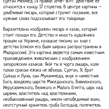
султан Мехмед IV правил 1648- 87гг. действие ее
относится к концу 17 столетия. В центре картины –
улыбчивый писарь, который строчит послание, все
нужные слова подсказывают его товарищи.
Выразительно изображен писарь и казак, который
стоит позади его. Детство и юность художника
прошли на Украине, казацкое письмо он знал с
детства (списки его были широко распространены в
Малороссии). Эта картина является самым известным
произведением живописным с изображением
запорожских казаков. Якiй ты в чорта лыцарь, коли
голою сракою ежака не вбъешь. Султан, Я, брат
Солнца и Луны, сын Мухаммеда, внук и наместник
Бога, владелец царств Македонского, Вавилонского,
Иерусалимского, Великого и Малого Египта, царь над
царями, властитель над властелинами,
необыкновенный рыцарь, никем непобедимый воин,
неотступный хранитель гроба Господня, попечитель