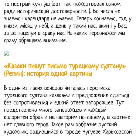
то пестрый кунтуш (вот так: пожертвовал сыном
ради исторической достоверности. ). Бо числа не
знаемо i календаря не маемо, Теперь кончаемо, год у
кнызи, мiсяц у небi, а день у такий нас, який i у Вас,
за це поцелуй в сраку нас. На каких персонажей мы
сразу обращаем внимание.
«Казаки пишут письмо турецкому султану»
(Репин): история одной картины
В один из таких вечеров читалась переписка
турецкого султана казаками с предложение сдаться
без сопротивления и едкий ответ запорожцев. Тут
представлено много запорожцев и каждый
колоритен образ и неповторим по-своему, в картине
нет главного героя. Такое разнообразие русский
художник, родившийся в городе Чугуеве Харьковской