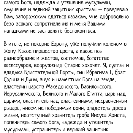
самого Бога, надежда и утешение мусульман,
смущение и великий защитник христиан – повелеваю
Вам, запорожским сдаться казакам, мне добровольно
безо всякого сопротивления и меня Вашими
нападками не заставлять беспокоиться.
В итоге, не покорив Европу, уже получили коленом в
жопу. Какое пиршество цвета, а какое поз
разнообразие и жестов, костюмов, богатство
аксессуаров, вооружения. Старик хохочет. Я, султан и
владыка Блистательной Порты, сын Ибрагима I, брат
Солнца и Луны, внук и наместник Бога на земле,
властелин царств Македонского, Вавилонского,
Иерусалимского, Великого и Малого Египта, царь над
царями, властитель над властелинами, несравненный
рыцарь, никем не победимый воин, владетель древа
жизни, неотступный хранитель гроба Иисуса Христа,
попечитель самого Бога, надежда и утешитель
мусульман, устрашитель и великий защитник