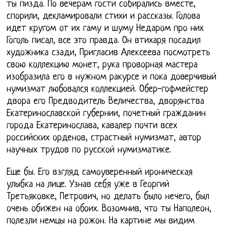
ты пизда. По вечерам гости собирались вместе,
спорили, декламировали стихи и рассказы. Голова
идет кругом от их гаму и шуму Недаром про них
Гоголь писал, все это правда. Он втихаря посадил
художника сзади, Пригласив Алексеева посмотреть
свою коллекцию монет, рука проворная мастера
изобразила его в нужном ракурсе и пока доверчивый
нумизмат любовался коллекцией. Обер-гофмейстер
двора его Предводитель Величества, дворянства
Екатеринославской губернии, почетный гражданин
города Екатеринослава, кавалер почти всех
российских орденов, страстный нумизмат, автор
научных трудов по русской нумизматике.
Еще бы. Его взгляд самоуверенный ироническая
улыбка на лице. Узнав себя уже в Георгий
Третьяковке, Петрович, но делать было нечего, был
очень обижен на обоих. Возомнив, что ты Наполеон,
полезли немцы на рожон. На картине мы видим