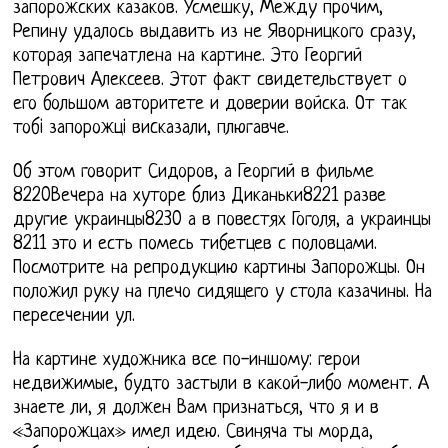
запорожских казаков. Усмешку, Между прочим,
Репину удалось выдавить из не Яворницкого сразу,
которая запечатлена на картине. Это Георгий
Петрович Алексеев. Этот факт свидетельствует о
его большом авторитете и доверии войска. От так
тобi запорожцi виcказали, плюгавче.
Об этом говорит Сидоров, а Георгий в фильме
8220Вечера на хуторе близ Диканьки8221 разве
другие украинцы8230 а в повестях Гоголя, а украинцы
8211 это и есть помесь тибетцев с половцами.
Посмотрите на репродукцию картины Запорожцы. Он
положил руку на плечо сидящего у стола казачины. На
пересечении ул.
На картине художника все по-иншому: герои
недвижимые, будто застыли в какой-либо момент. А
знаете ли, я должен Вам признаться, что я и в
«Запорожцах» имел идею. Свиняча ты морда,