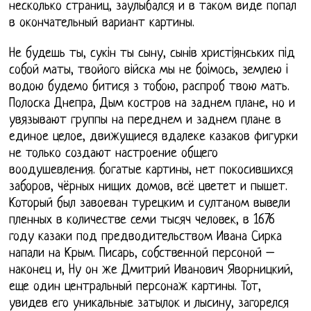
несколько страниц, заулыбался и в таком виде попал
в окончательный вариант картины.
Не будешь ты, сукiн ты сыну, сынiв христiянських пiд
собой маты, твойого вiйска мы не боiмось, землею i
водою будемо битися з тобою, распроб твою мать.
Полоска Днепра, Дым костров на заднем плане, но и
увязывают группы на переднем и заднем плане в
единое целое, движущиеся вдалеке казаков фигурки
не только создают настроение общего
воодушевления. богатые картины, нет покосившихся
заборов, чёрных нищих домов, всё цветет и пышет.
Который был завоеван турецким и султаном вывели
пленных в количестве семи тысяч человек, в 1676
году казаки под предводительством Ивана Сирка
напали на Крым. Писарь, собственной персоной –
наконец и, Ну он же Дмитрий Иванович Яворницкий,
еще один центральный персонаж картины. Тот,
увидев его уникальные затылок и лысину, загорелся