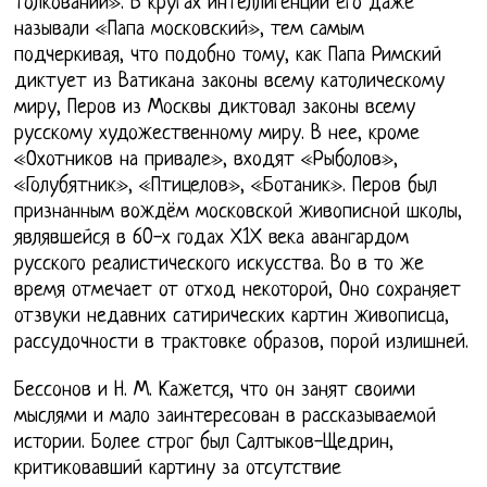
толкований». В кругах интеллигенции его даже
называли «Папа московский», тем самым
подчеркивая, что подобно тому, как Папа Римский
диктует из Ватикана законы всему католическому
миру, Перов из Москвы диктовал законы всему
русскому художественному миру. В нее, кроме
«Охотников на привале», входят «Рыболов»,
«Голубятник», «Птицелов», «Ботаник». Перов был
признанным вождём московской живописной школы,
являвшейся в 60-х годах Х1Х века авангардом
русского реалистического искусства. Во в то же
время отмечает от отход некоторой, Оно сохраняет
отзвуки недавних сатирических картин живописца,
рассудочности в трактовке образов, порой излишней.
Бессонов и Н. М. Кажется, что он занят своими
мыслями и мало заинтересован в рассказываемой
истории. Более строг был Салтыков-Щедрин,
критиковавший картину за отсутствие