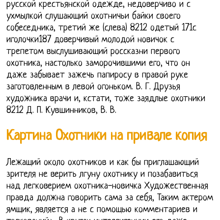
русской крестьянской одежде, недоверчиво и с
ухмылкой слушающий охотничьи байки своего
собеседника, третий же (слева) 8212 одетый 171с
иголочки187 доверчивый молодой новичок с
трепетом выслушивающий россказни первого
охотника, настолько заморочившими его, что он
даже забывает зажечь папиросу в правой руке
заготовленным в левой огоньком. В. Г. Друзья
художника врачи и, кстати, тоже заядлые охотники
8212 Д. П. Кувшинников, В. В.
Картина Охотники на привале копия
Лежащий около охотников и как бы приглашающий
зрителя не верить лгуну охотнику и позабавиться
над легковерием охотника-новичка Художественная
правда должна говорить сама за себя, Таким актером
ямщик, является а не с помощью комментариев и