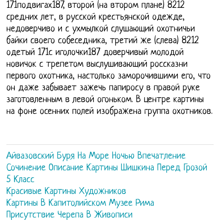
171подвигах187, второй (на втором плане) 8212
средних лет, в русской крестьянской одежде,
недоверчиво и с ухмылкой слушающий охотничьи
байки своего собеседника, третий же (слева) 8212
одетый 171с иголочки187 доверчивый молодой
новичок с трепетом выслушивающий россказни
первого охотника, настолько заморочившими его, что
он даже забывает зажечь папиросу в правой руке
заготовленным в левой огоньком. В центре картины
на фоне осенних полей изображена группа охотников.
Айвазовский Буря На Море Ночью Впечатление
Сочинение Описание Картины Шишкина Перед Грозой
5 Класс
Красивые Картины Художников
Картины В Капитолийском Музее Рима
Присутствие Черепа В Живописи