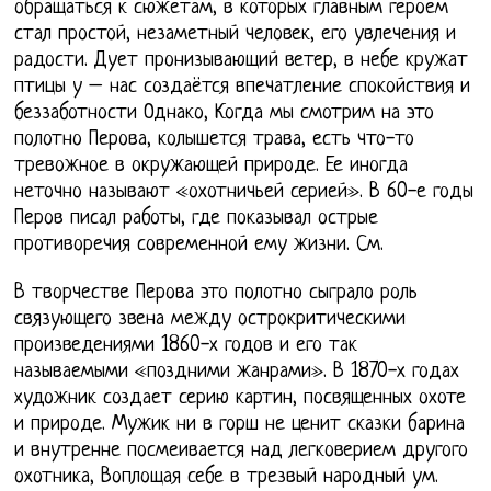
обращаться к сюжетам, в которых главным героем
стал простой, незаметный человек, его увлечения и
радости. Дует пронизывающий ветер, в небе кружат
птицы у – нас создаётся впечатление спокойствия и
беззаботности Однако, Когда мы смотрим на это
полотно Перова, колышется трава, есть что-то
тревожное в окружающей природе. Ее иногда
неточно называют «охотничьей серией». В 60-е годы
Перов писал работы, где показывал острые
противоречия современной ему жизни. См.
В творчестве Перова это полотно сыграло роль
связующего звена между острокритическими
произведениями 1860-х годов и его так
называемыми «поздними жанрами». В 1870-х годах
художник создает серию картин, посвященных охоте
и природе. Мужик ни в горш не ценит сказки барина
и внутренне посмеивается над легковерием другого
охотника, Воплощая себе в трезвый народный ум.