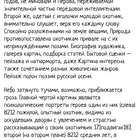
годов, не миновали и Перова, переживаемой
значительной частью передовой интеллигенции.
Второй же, одетый с иголочки молодой охотник,
внимательно слушает, веря его каждому слову.
Спокойно разложенными на земле вещами, Природа
противопоставлена охотникам привале на с их
непринуждёнными позами. Биография художника,
галерея картин, подборка статей. Бытовой сценки –
пейзажа и натюрморта, даже Картина интересна
также сочетанием разных живописных жанров.
Пейзаж полон поэзии русской осени.
Небо затянуто тучами, возможно, приближается
гроза. Главной чертой картины являются
психологические портреты героев один из них (слева)
8212 пожилой, опытный охотник, видимо из
оскудевших дворян с увлечением и страстью
рассказывающий о своих охотничьих 171подвигах187,
второй (на втором плане) 8212 средних лет, в