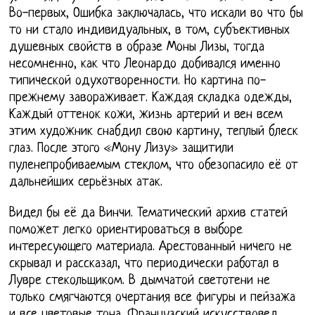
Во-первых, Ошибка заключалась, что искали во что бы
то ни стало индивидуальных, в том, субъективных
душевных свойств в образе Моны Лизы, тогда
несомненно, как что Леонардо добивался именно
типической одухотворенности. Но картина по-
прежнему завораживает. Каждая складка одежды,
Каждый оттенок кожи, жизнь артерий и вен всем
этим художник снабдил свою картину, теплый блеск
глаз. После этого «Мону Лизу» защитили
пуленепробиваемым стеклом, что обезопасило её от
дальнейших серьёзных атак.
Видел бы её да Винчи. Тематический архив статей
поможет легко ориентироваться в выборе
интересующего материала. Арестованный ничего не
скрывал и рассказал, что периодически работал в
Лувре стекольщиком. В дымчатой светотени не
только смягчаются очертания все фигуры и пейзажа
и все цветовые тона. Французский искусствовед