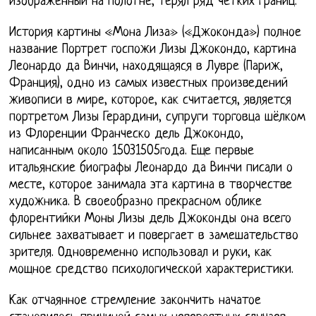
изображенный на полотне, терял ряд четких границ.
История картины «Мона Лиза» («Джоконда») полное
название Портрет госпожи Лизы Джокондо, картина
Леонардо да Винчи, находящаяся в Лувре (Париж,
Франция), одно из самых известных произведений
живописи в мире, которое, как считается, является
портретом Лизы Герардини, супруги торговца шёлком
из Флоренции Франческо дель Джокондо,
написанным около 15031505года. Еще первые
итальянские биографы Леонардо да Винчи писали о
месте, которое занимала эта картина в творчестве
художника. В своеобразно прекрасном облике
флорентийки Моны Лизы дель Джоконды она всего
сильнее захватывает и повергает в замешательство
зрителя. Одновременно использовал и руки, как
мощное средство психологической характеристики.
Как отчаянное стремление закончить начатое