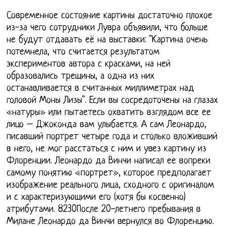
Современное состояние картины достаточно плохое
из-за чего сотрудники Лувра объявили, что больше
не будут отдавать её на выставки: "Картина очень
потемнела, что считается результатом
экспериментов автора с красками, на ней
образовались трещины, а одна из них
останавливается в считанных миллиметрах над
головой Моны Лизы". Если вы сосредоточены на глазах
«натуры» или пытаетесь охватить взглядом все ее
лицо – Джоконда вам улыбается. А сам Леонардо,
писавший портрет четыре года и столько вложивший
в него, не мог расстаться с ним и увез картину из
Флоренции. Леонардо да Винчи написал ее вопреки
самому понятию «портрет», которое предполагает
изображение реального лица, сходного с оригиналом
и с характеризующими его (хотя бы косвенно)
атрибутами. 8230После 20-летнего пребывания в
Милане Леонардо да Винчи вернулся во Флоренцию.