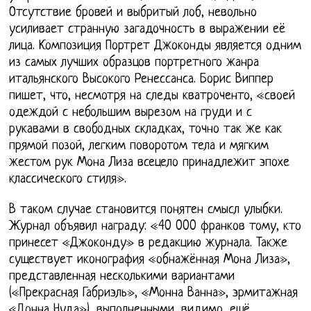
Отсутствие бровей и выбритый лоб, невольно
усиливает странную загадочность в выражении её
лица. Композиция Портрет Джоконды является одним
из самых лучших образцов портретного жанра
итальянского Высокого Ренессанса. Борис Виппер
пишет, что, несмотря на следы кватроченто, «своей
одеждой с небольшим вырезом на груди и с
рукавами в свободных складках, точно так же как
прямой позой, легким поворотом тела и мягким
жестом рук Мона Лиза всецело принадлежит эпохе
классического стиля».
В таком случае становится понятен смысл улыбки.
Журнал объявил награду: «40 000 франков тому, кто
принесет «Джоконду» в редакцию журнала. Также
существует иконография «обнажённая Мона Лиза»,
представленная несколькими вариантами
(«Прекрасная Габриэль», «Монна Ванна», эрмитажная
«Донна Нуда»), выполненными, видимо, ещё