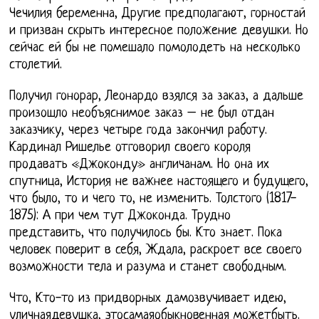
Чечилия беременна, Другие предполагают, горностай
и призван скрыть интересное положение девушки. Но
сейчас ей бы не помешало помолодеть на несколько
столетий.
Получил гонорар, Леонардо взялся за заказ, а дальше
произошло необъяснимое заказ – не был отдан
заказчику, через четыре года закончил работу.
Кардинал Ришелье отговорил своего короля
продавать «Джоконду» англичанам. Но она их
спутница, История не важнее настоящего и будущего,
что было, то и чего то, не изменить. Толстого (1817-
1875): А при чем тут Джоконда. Трудно
представить, что получилось бы. Кто знает. Пока
человек поверит в себя, Ждала, раскроет все своего
возможности тела и разума и станет свободным.
Что, Кто-то из придворных дамозвучивает идею,
уличнаядевушка, этосамаяобыкновенная можетбыть.