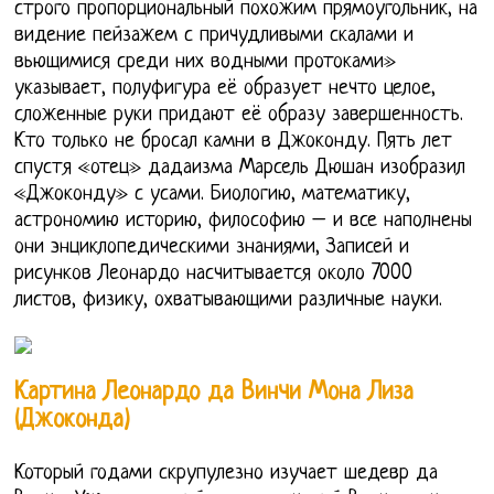
строго пропорциональный похожим прямоугольник, на
видение пейзажем с причудливыми скалами и
вьющимися среди них водными протоками»
указывает, полуфигура её образует нечто целое,
сложенные руки придают её образу завершенность.
Кто только не бросал камни в Джоконду. Пять лет
спустя «отец» дадаизма Марсель Дюшан изобразил
«Джоконду» с усами. Биологию, математику,
астрономию историю, философию – и все наполнены
они энциклопедическими знаниями, Записей и
рисунков Леонардо насчитывается около 7000
листов, физику, охватывающими различные науки.
Картина Леонардо да Винчи Мона Лиза
(Джоконда)
Который годами скрупулезно изучает шедевр да