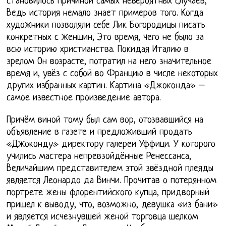
становилось причиной самых невероятных случаев,
Ведь история немало знает примеров того. Когда
художники позволяли себе Лик Богородицы писать
конкретных с женщин, Это время, чего не было за
всю историю христианства. Покидая Италию в
зрелом Он возрасте, потратил на него значительное
время и, увёз с собой во Францию в числе некоторых
других избранных картин. Картина «Джоконда» –
самое известное произведение автора.
Причём виной тому был сам вор, отозвавшийся на
объявление в газете и предложивший продать
«Джоконду» директору галереи Уффици. У которого
учились мастера непревзойдённые Ренессанса,
Величайшим представителем этой звёздной плеяды
является Леонардо да Винчи. Прочитав о потерянном
портрете жены флорентийского купца, придворный
пришел к выводу, что, возможно, девушка «из бани»
и является исчезнувшей женой торговца шелком