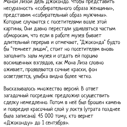
Моной Лизой дель Джокондо. Чтобы представить
несуразность «собирательного образа женщины»,
представим «собирательный образ мужчины».
Которые случаются с посетителями возле этой
картины, Они давно перестали удивляться частым
обморокам, что если в работе музея бывает
длительный перерыв и отмечают, "Джоконда" будто
бы "темнеет лицом", стоит но посетителям вновь
заполнить залы музея и отдать ей порцию
восхищенных взглядов, как Мона Лиза словно
оживает, проявляются сочные краски, фон
осветляется, улыбка видна более четко.
Высказывалось множество версий. В ответ
загадочный посредник предложил осуществить
сделку немедленно. Потом в неё был брошен камень
и повредил красочный слой у локтя (утрата позднее
была записана). 45 000 тому, кто вернет
«Джоконду» до 1 сентября».