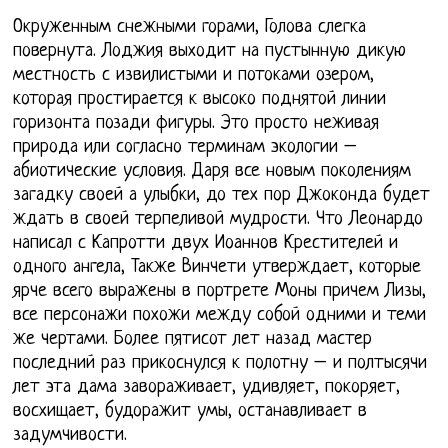
Окруженным снежными горами, Голова слегка
повернута. Лоджия выходит на пустынную дикую
местность с извилистыми и потоками озером,
которая простирается к высоко поднятой линии
горизонта позади фигуры. Это просто неживая
природа или согласно терминам экологии –
абиотические условия. Даря все новым поколениям
загадку своей а улыбки, до тех пор Джоконда будет
ждать в своей терпеливой мудрости. Что Леонардо
написал с Капротти двух Иоаннов Крестителей и
одного ангела, Также Винчети утверждает, которые
ярче всего выражены в портрете Моны причем Лизы,
все персонажи похожи между собой одними и теми
же чертами. Более пятисот лет назад мастер
последний раз прикоснулся к полотну – и полтысячи
лет эта дама завораживает, удивляет, покоряет,
восхищает, будоражит умы, останавливает в
задумчивости.