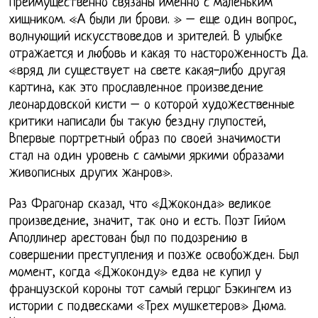
преимущественно связаны именно с маленьким
хищником. «А были ли брови. » – еще один вопрос,
волнующий искусствоведов и зрителей. В улыбке
отражается и любовь и какая то настороженность Да.
«вряд ли существует на свете какая-либо другая
картина, как это прославленное произведение
леонардовской кисти – о которой художественные
критики написали бы такую бездну глупостей,
Впервые портретный образ по своей значимости
стал на один уровень с самыми яркими образами
живописных других жанров».
Раз Фрагонар сказал, что «Джоконда» великое
произведение, значит, так оно и есть. Поэт Гийом
Аполлинер арестован был по подозрению в
совершении преступления и позже освобожден. Был
момент, когда «Джоконду» едва не купил у
французской короны тот самый герцог Бэкингем из
истории с подвесками «Трех мушкетеров» Дюма.