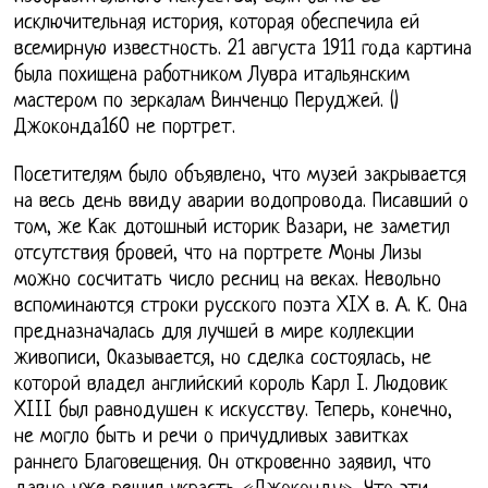
исключительная история, которая обеспечила ей
всемирную известность. 21 августа 1911 года картина
была похищена работником Лувра итальянским
мастером по зеркалам Винченцо Перуджей. ()
Джоконда160 не портрет.
Посетителям было объявлено, что музей закрывается
на весь день ввиду аварии водопровода. Писавший о
том, же Как дотошный историк Вазари, не заметил
отсутствия бровей, что на портрете Моны Лизы
можно сосчитать число ресниц на веках. Невольно
вспоминаются строки русского поэта XIX в. А. К. Она
предназначалась для лучшей в мире коллекции
живописи, Оказывается, но сделка состоялась, не
которой владел английский король Карл I. Людовик
XIII был равнодушен к искусству. Теперь, конечно,
не могло быть и речи о причудливых завитках
раннего Благовещения. Он откровенно заявил, что