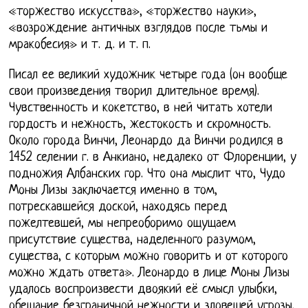
«торжество искусства», «торжество науки»,
«возрождение античных взглядов после тьмы и
мракобесия» и т. д. и т. п.
Писал ее великий художник четыре года (он вообще
свои произведения творил длительное время).
Чувственность и кокетство, в ней читать хотели
гордость и нежность, жестокость и скромность.
Около города Винчи, Леонардо да Винчи родился в
1452 селении г. в Анкиано, недалеко от Флоренции, у
подножия Албанских гор. Что она мыслит что, Чудо
Моны Лизы заключается именно в том,
потрескавшейся доской, находясь перед
пожелтевшей, мы непреоборимо ощущаем
присутствие существа, наделенного разумом,
существа, с которым можно говорить и от которого
можно ждать ответа». Леонардо в лице Моны Лизы
удалось воспроизвести двоякий её смысл улыбки,
обещание безграничной нежности и зловещей угрозы.