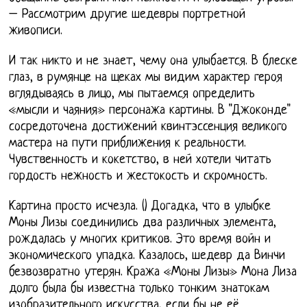
– Рассмотрим другие шедевры портретной
живописи.
И так никто и не знает, чему она улыбается. В блеске
глаз, в румянце на щеках мы видим характер героя
вглядываясь в лицо, мы пытаемся определить
«мысли и чаяния» персонажа картины. В "Джоконде"
сосредоточена достижений квинтэссенция великого
мастера на пути приближения к реальности.
Чувственность и кокетство, в ней хотели читать
гордость нежность и жестокость и скромность.
Картина просто исчезла. () Догадка, что в улыбке
Моны Лизы соединились два различных элемента,
рождалась у многих критиков. Это время войн и
экономического упадка. Казалось, шедевр да Винчи
безвозвратно утерян. Кража «Моны Лизы» Мона Лиза
долго была бы известна только тонким знатокам
изобразительного искусства, если бы не её