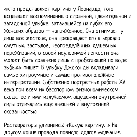
«кто представляет картины у Леонардо, того
всплывает воспоминание о странной, пленительной и
загадочной улыбке, затаившейся на губах его
женских образов – напряженное, Она отнимает у
лица все жесткое, она превращает его в зеркало
смутных, застылое, неопределённых душевных
переживаний, в своей неуловимой легкости она
может быть сравнена лишь с пробегающей по воде
зыбью» пишет. В улыбку Джоконды вкладывали
самые хитроумные и самые противоположные
интерпретации. Собственно портретные работы XV
века при всем их бесспорном физиономическом
сходстве и ими излучаемом ощущении внутренней
силы отличались ещё внешней и внутренней
скованностью.
Реставраторы удивились: «Какую картину. » На
другом конце провода повисло долгое молчание.