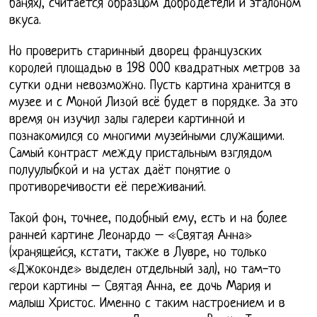
банях), считается образцом добродетели и эталоном
вкуса.
Но проверить старинный дворец французских
королей площадью в 198 000 квадратных метров за
сутки одни невозможно. Пусть картина хранится в
музее и с Моной Лизой всё будет в порядке. За это
время он изучил залы галереи картинной и
познакомился со многими музейными служащими.
Самый контраст между пристальным взглядом
полуулыбкой и на устах даёт понятие о
противоречивости её переживаний.
Такой фон, точнее, подобный ему, есть и на более
ранней картине Леонардо – «Святая Анна»
(хранящейся, кстати, также в Лувре, но только
«Джоконде» выделен отдельный зал), но там-то
герои картины – Святая Анна, ее дочь Мария и
малыш Христос. Именно с таким настроением и в