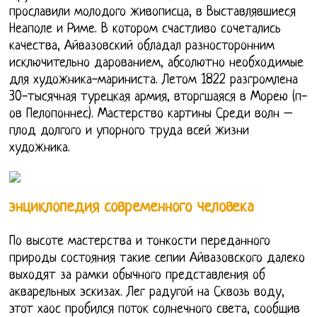
прославили молодого живописца, в Выставлявшиеся
Неаполе и Риме. В котором счастливо сочетались
качества, Айвазовский обладал разносторонним
исключительно дарованием, абсолютно необходимые
для художника-мариниста. Летом 1822 разгромлена
30-тысячная турецкая армия, вторгшаяся в Морею (п-
ов Пелопоннес). Мастерство картины Среди волн –
плод долгого и упорного труда всей жизни
художника.
энциклопедия современного человека
По высоте мастерства и тонкости переданного
природы состояния такие сепии Айвазовского далеко
выходят за рамки обычного представления об
акварельных эскизах. Лег радугой на Сквозь воду,
этот хаос пробился поток солнечного света, сообщив