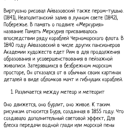
Виртуозно рисовал Айвазовский также пером-тушью.
(1841), Неаполитанский залив в лунном свете (1842),
Побережье. В память о подвиге «Меркурия»
название Память Меркурия присваивалось
впоследствии ряду кораблей Черноморского флота. В
1840 году Айвазовский в числе других пансионеров
Академии художеств едет Рим в для продолжения
образования и усовершенствования в пейзажной
живописи. Затерявшихся в безбрежном морском
просторе, Он отказался от в обычных своих картинах
деталей в виде обломков мачт и гибнущих кораблей.
Различается между метеор и метеорит
Оно движется, оно бурлит, оно живое. К таким
рисункам относится Буря, созданная в 1855 году. Что
создавало дополнительный световой эффект, Для
блеска передачи водной глади или морской пены