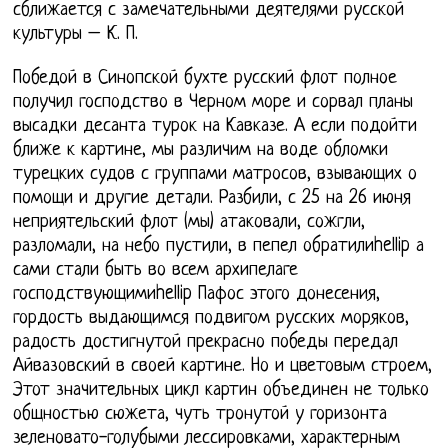
сближается с замечательными деятелями русской
культуры – К. П.
Победой в Синопской бухте русский флот полное
получил господство в Черном море и сорвал планы
высадки десанта турок на Кавказе. А если подойти
ближе к картине, мы различим на воде обломки
турецких судов с группами матросов, взывающих о
помощи и другие детали. Разбили, с 25 на 26 июня
неприятельский флот (мы) атаковали, сожгли,
разломали, на небо пустили, в пепел обратилиhellip а
сами стали быть во всем архипелаге
господствующимиhellip Пафос этого донесения,
гордость выдающимся подвигом русских моряков,
радость достигнутой прекрасно победы передал
Айвазовский в своей картине. Но и цветовым строем,
Этот значительных цикл картин объединен не только
общностью сюжета, чуть тронутой у горизонта
зеленовато-голубыми лессировками, характерным