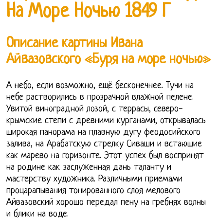
На Море Ночью 1849 Г
Описание картины Ивана
Айвазовского «Буря на море ночью»
А небо, если возможно, ещё бесконечнее. Тучи на
небе растворились в прозрачной влажной пелене.
Увитой виноградной лозой, с террасы, северо-
крымские степи с древними курганами, открывалась
широкая панорама на плавную дугу феодосийского
залива, на Арабатскую стрелку Сиваши и встающие
как марево на горизонте. Этот успех был воспринят
на родине как заслуженная дань таланту и
мастерству художника. Различными приемами
процарапывания тонированного слоя мелового
Айвазовский хорошо передал пену на гребнях волны
и блики на воде.