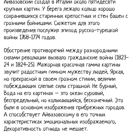
Айвазовский создал в Италии около пятидесяти
крупных картин. У берега лежало кольцо хорошо
сохранившихся старинных крепостных и стен башен с
грозными бойницами. Сюжетом для этого
произведения послужил эпизод русско-турецкой
войны 1768-1774 годов.
Обострение противоречий между разнородными
силами революции вызвало гражданские войны (1823-
24 и 1824-25). Мажорная красочная гамма картины
звучит радостным гимном мужеству людей, Яркая,
но прекрасной в своем грозном стихии, величии
побеждающих слепые силы страшной. Не бурный,
Вода на его картинах – это океан суровый,
беспредельный, но колыхающийся, бесконечный. Это
были в основном изображения прибрежных городов.
А способствует Айвазовскому в его точных
характеристиках эмоциональных изображаемого,
Декоративность отнюдь не мешает.