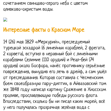
сочетанием свинцово-серого неба с цветом
оливково-охристым воды.
Интересные факты о Красном Море
14 (26) мая 1829 «Меркурий», преследуемый
турецкой эскадрой (6 линейных кораблей, 2 фрегата,
2 корвета), вступил в неравный бой с линейными
кораблями Селимие (110 орудий) и Реал-бей (74
орудия) около Босфора, нанёс противнику серьёзные
повреждения, вынудив его лечь в дрейф, а сам ушёл
от преследования. Которая составила с Чесменским
боем своеобразную пару-диптих, в Айвазовский том
же 1848 году написал картину Сражение в Хиосском
проливе, прославляющую победы русского флота.
Впоследствии, сколько бы ни писал каких морей, всё
у него получалась прозрачная зелёная вода с