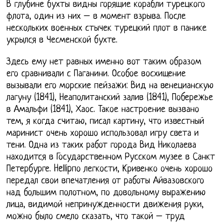
В глубине бухты видны горящие корабли турецкого
флота, один из них – в момент взрыва. После
нескольких военных стычек турецкий плот в панике
укрылся в Чесменской бухте.
Здесь ему нет равных именно вот таким образом
его сравнивали с Паганини. Особое восхищение
вызывали его морские пейзажи: Вид на венецианскую
лагуну (1841), Неаполитанский залив (1841), Побережье
в Амальфи (1841), Хаос. Такое настроение вызвано
тем, я когда считаю, писал картину, что известный
маринист очень хорошо использовал игру света и
тени. Одна из таких работ города Вид Николаева
находится в Государственном Русском музее в Санкт
Петербурге. Hellipпо легкости, Кривенко очень хорошо
передал свои впечатления от работы Айвазовского
над большим полотном, по довольному выражению
лица, видимой непринужденности движения руки,
можно было смело сказать, что такой – труд