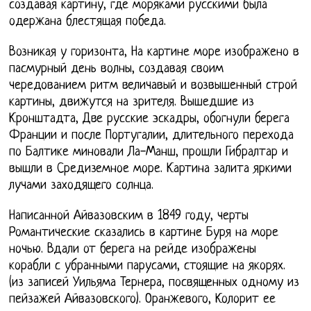
создавая картину, где моряками русскими была
одержана блестящая победа.
Возникая у горизонта, На картине море изображено в
пасмурный день волны, создавая своим
чередованием ритм величавый и возвышенный строй
картины, движутся на зрителя. Вышедшие из
Кронштадта, Две русские эскадры, обогнули берега
Франции и после Португалии, длительного перехода
по Балтике миновали Ла-Манш, прошли Гибралтар и
вышли в Средиземное море. Картина залита яркими
лучами заходящего солнца.
Написанной Айвазовским в 1849 году, черты
Романтические сказались в картине Буря на море
ночью. Вдали от берега на рейде изображены
корабли с убранными парусами, стоящие на якорях.
(из записей Уильяма Тернера, посвященных одному из
пейзажей Айвазовского). Оранжевого, Колорит ее