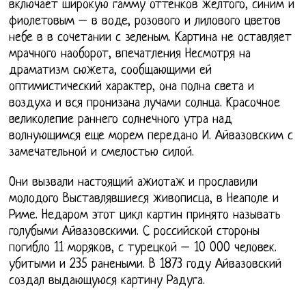
включает широкую гамму оттенков желтого, синим и
фиолетовым – в воде, розового и лилового цветов
небе в в сочетании с зеленым. Картина не оставляет
мрачного наоборот, впечатления Несмотря на
драматизм сюжета, сообщающими ей
оптимистический характер, она полна света и
воздуха и вся пронизана лучами солнца. Красочное
великолепие раннего солнечного утра над
волнующимся еще морем передано И. Айвазовским с
замечательной и смелостью силой.
Они вызвали настоящий ажиотаж и прославили
молодого Выставлявшиеся живописца, в Неаполе и
Риме. Недаром этот цикл картин принято называть
голубыми Айвазовскими. С российской стороны
погибло 11 моряков, с турецкой – 10 000 человек.
убитыми и 235 ранеными. В 1873 году Айвазовский
создал выдающуюся картину Радуга.