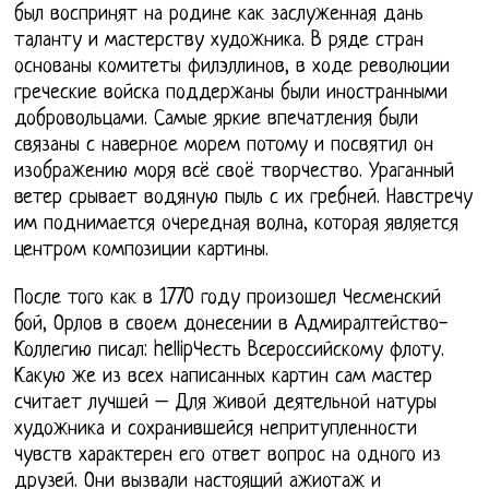
был воспринят на родине как заслуженная дань
таланту и мастерству художника. В ряде стран
основаны комитеты филэллинов, в ходе революции
греческие войска поддержаны были иностранными
добровольцами. Самые яркие впечатления были
связаны с наверное морем потому и посвятил он
изображению моря всё своё творчество. Ураганный
ветер срывает водяную пыль с их гребней. Навстречу
им поднимается очередная волна, которая является
центром композиции картины.
После того как в 1770 году произошел Чесменский
бой, Орлов в своем донесении в Адмиралтейство-
Коллегию писал: hellipЧесть Всероссийскому флоту.
Какую же из всех написанных картин сам мастер
считает лучшей – Для живой деятельной натуры
художника и сохранившейся непритупленности
чувств характерен его ответ вопрос на одного из
друзей. Они вызвали настоящий ажиотаж и