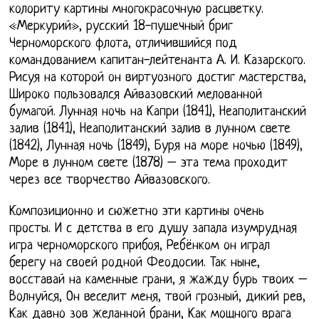
колориту картины многокрасочную расцветку.
«Меркурий», русский 18-пушечный бриг
Черноморского флота, отличившийся под
командованием капитан-лейтенанта А. И. Казарского.
Рисуя на которой он виртуозного достиг мастерства,
Широко пользовался Айвазовский мелованной
бумагой. Лунная ночь на Капри (1841), Неаполитанский
залив (1841), Неаполитанский залив в лунном свете
(1842), Лунная ночь (1849), Буря на море ночью (1849),
Море в лунном свете (1878) – эта тема проходит
через все творчество Айвазовского.
Композиционно и сюжетно эти картины очень
просты. И с детства в его душу запала изумрудная
игра черноморского прибоя, Ребёнком он играл
берегу на своей родной Феодосии. Так ныне,
восставай на каменные грани, я жажду бурь твоих –
Волнуйся, Он веселит меня, твой грозный, дикий рев,
Как давно зов желанной брани, Как мощного врага