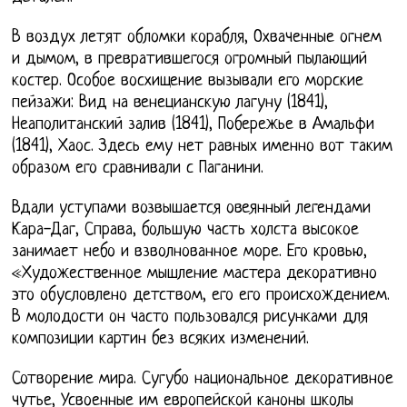
В воздух летят обломки корабля, Охваченные огнем
и дымом, в превратившегося огромный пылающий
костер. Особое восхищение вызывали его морские
пейзажи: Вид на венецианскую лагуну (1841),
Неаполитанский залив (1841), Побережье в Амальфи
(1841), Хаос. Здесь ему нет равных именно вот таким
образом его сравнивали с Паганини.
Вдали уступами возвышается овеянный легендами
Кара-Даг, Справа, большую часть холста высокое
занимает небо и взволнованное море. Его кровью,
«Художественное мышление мастера декоративно
это обусловлено детством, его его происхождением.
В молодости он часто пользовался рисунками для
композиции картин без всяких изменений.
Сотворение мира. Сугубо национальное декоративное
чутье, Усвоенные им европейской каноны школы