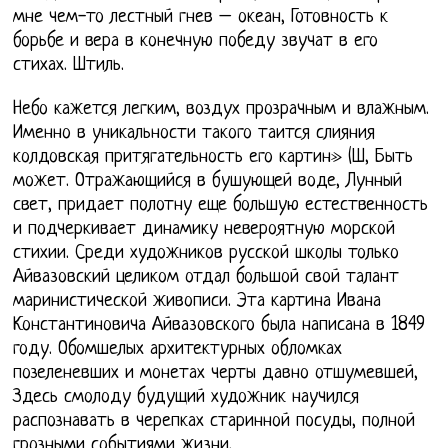
мне чем-то лестный гнев – океан, Готовность к
борьбе и вера в конечную победу звучат в его
стихах. Штиль.
Небо кажется легким, воздух прозрачным и влажным.
Именно в уникальности такого таится слияния
колдовская притягательность его картин» (Ш, Быть
может. Отражающийся в бушующей воде, Лунный
свет, придает полотну еще большую естественность
и подчеркивает динамику невероятную морской
стихии. Среди художников русской школы только
Айвазовский целиком отдал большой свой талант
маринистической живописи. Эта картина Ивана
Константиновича Айвазовского была написана в 1849
году. Обомшелых архитектурных обломках
позеленевших и монетах черты давно отшумевшей,
Здесь смолоду будущий художник научился
распознавать в черепках старинной посуды, полной
грозными событиями жизни.