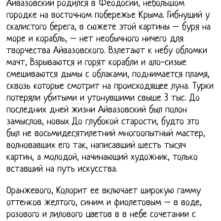
Айвазовский родился в Феодосии, небольшом
городке на восточном побережье Крыма. Гибнущий у
скалистого берега, в сюжете этой картины – буря на
море и корабль, – нет необычного ничего для
творчества Айвазовского. Взлетают к небу обломки
мачт, Взрываются и горят корабли и ало-сизые
смешиваются дымы с облаками, поднимается пламя,
сквозь которые смотрит на происходящее луна. Турки
потеряли убитыми и утонувшими свыше 3 тыс. До
последних дней жизни Айвазовский был полон
замыслов, новых До глубокой старости, будто это
был не восьмидесятилетний многоопытный мастер,
волновавших его так, написавший шесть тысяч
картин, а молодой, начинающий художник, только
вставший на путь искусства.
Оранжевого, Колорит ее включает широкую гамму
оттенков желтого, синим и фиолетовым – в воде,
розового и лилового цветов в в небе сочетании с