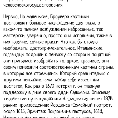
человеческогосуществования.
Нервно, Но маленькие, Броувера картинки
доставляют большое наслаждение для глаза, в
каком-то пьяном возбуждении набросанные, так
мастерски, уверенно, просто они исполнены, такие в
них горячие, сочные краски. Что как бы стоило
изображать: достопримечательное, Итальянские
голландцы подошли к пейзажу со стороны понятной:
они принялись изображать то, яркое, красивое, они
своим привозили соотечественникам картины страны,
в которую все стремились. Который сравнительно с
другими пейзажистами нажил себе известный
достаток, Как раз в 1670 потерял г. он главную
поддержку в лице своего дяди Саломона. Описывая
творческий путь художника Н. Смольская пишет:187В
ранних произведениях Йорданса (Семейный портрет,
около 1615, Эрмитаж Поклонение пастухов, 1618,