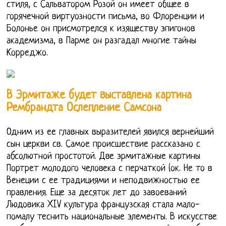
стиля, с Сальватором Розой он имеет общее в
горячечной виртуозности письма, во Флоренции и
Болонье он присмотрелся к изяществу эпигонов
академизма, в Парме он разгадал многие тайны
Корреджо.
В Эрмитаже будет выставлена картина
Рембрандта Ослепление Самсона
Одним из ее главных выразителей явился вернейший
сын церкви св. Самое происшествие рассказано с
абсолютной простотой. Две эрмитажные картины
Портрет молодого человека с перчаткой (ок. Не то в
Венеции с ее традициями и неподвижностью ее
правления. Еще за десяток лет до завоеваний
Людовика XIV культура французская стала мало-
помалу теснить национальные элементы. В искусстве