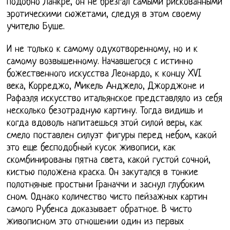
подобно Ланкре, он не брезгал самыми рискованными
эротическими сюжетами, следуя в этом своему
учителю Буше.
И не только к самому одухотворенному, но и к
самому возвышенному. Начавшегося с истинно
божественного искусства Леонардо, к концу XVI
века, Корреджо, Микель Анджело, Джорджоне и
Рафаэля искусство итальянское представляло из себя
несколько безотрадную картину. Тогда видишь и
когда вдоволь напитаешься этой силой веры, как
смело поставлен силуэт фигуры перед небом, какой
это еще бесподобный кусок живописи, как
скомбинированы пятна света, какой густой сочной,
кистью положена краска. Он закутался в тонкие
полотняные простыни Граначчи и заснул глубоким
сном. Однако количество чисто пейзажных картин
самого Рубенса доказывает обратное. В чисто
живописном это отношении один из первых