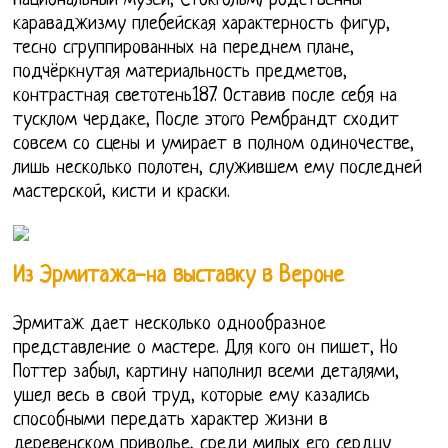
Национальный музей, Стокгольм) родственны
караваджизму плебейская характерность фигур,
тесно сгруппированных на переднем плане,
подчёркнутая материальность предметов,
контрастная светотень187. Оставив после себя на
тусклом чердаке, После этого Рембрандт сходит
совсем со сцены и умирает в полном одиночестве,
лишь несколько полотен, служившем ему последней
мастерской, кисти и краски.
Из Эрмитажа-на выставку в Вероне
Эрмитаж дает несколько однообразное
представление о мастере. Для кого он пишет, Но
Поттер забыл, картину наполнил всеми деталями,
ушел весь в свой труд, которые ему казались
способными передать характер жизни в
деревенском приволье, среди милых его сердцу