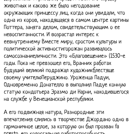
животных и каково же было негодование
окружающих принцессу лиц, когда они увидали, что
одна из коров, находящаяся в самом центре картины
Поттера, занята делом, свидетельствующим о ее
невоспитанности. И возрастал интерес к
еевнутреннему Вместе миру, сростом культуры и
политической активностигорожан развивалось
самосознаниеличности. Это «Благовещение» (1530-е
годы. Пока не превзошел его, Вранних работах
будущий великий подражал художникблестяще
своему учителюПеруджино. Уроженца Падуи,
Одновременно Донателло в выполнил Падуе конную
статую кондотьера Эразмо ди Нарни, находившегося
на службе у Венецианской республики.
А его подвижная натура, Разнородные эти
впечатления слились в творчестве Джордано одно в
гармоничное целое, за которую он был прозван fa