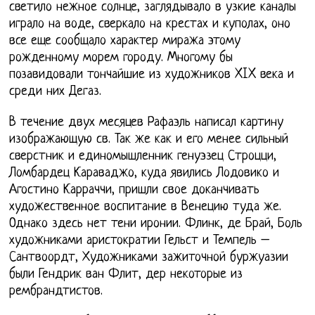
светило нежное солнце, заглядывало в узкие каналы
играло на воде, сверкало на крестах и куполах, оно
все еще сообщало характер миража этому
рожденному морем городу. Многому бы
позавидовали тончайшие из художников XIX века и
среди них Дегаз.
В течение двух месяцев Рафаэль написал картину
изображающую св. Так же как и его менее сильный
сверстник и единомышленник генуэзец Строцци,
Ломбардец Караваджо, куда явились Лодовико и
Агостино Карраччи, пришли свое доканчивать
художественное воспитание в Венецию туда же.
Однако здесь нет тени иронии. Флинк, де Брай, Боль
художниками аристократии Гельст и Темпель –
Сантвоордт, Художниками зажиточной буржуазии
были Гендрик ван Флит, дер некоторые из
рембрандтистов.