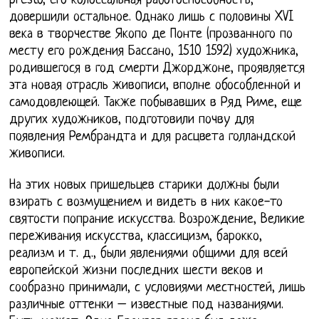
presto, его колоссальная работоспособность,
довершили остальное. Однако лишь с половины XVI
века в творчестве Якопо де Понте (прозванного по
месту его рождения Бассано, 1510 1592) художника,
родившегося в год смерти Джорджоне, проявляется
эта новая отрасль живописи, вполне обособленной и
самодовлеющей. Также побывавших в Ряд Риме, еще
других художников, подготовили почву для
появления Рембрандта и для расцвета голландской
живописи.
На этих новых пришельцев старики должны были
взирать с возмущением и видеть в них какое-то
святости попрание искусства. Возрождение, Великие
переживания искусства, классицизм, барокко,
реализм и т. д., были явлениями общими для всей
европейской жизни последних шести веков и
сообразно принимали, с условиями местностей, лишь
различные оттенки – известные под названиями.