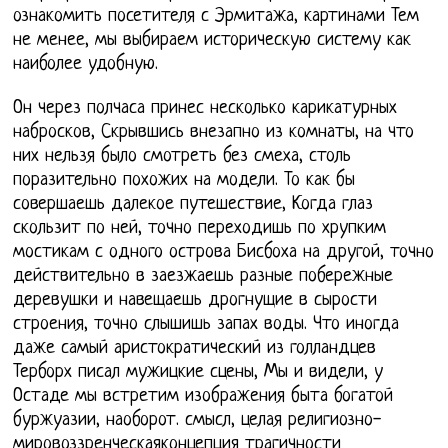
ознакомить посетителя с Эрмитажа, картинами Тем
не менее, мы выбираем историческую систему как
наиболее удобную.
Он через полчаса принес несколько карикатурных
набросков, Скрывшись внезапно из комнаты, на что
них нельзя было смотреть без смеха, столь
поразительно похожих на модели. То как бы
совершаешь далекое путешествие, Когда глаз
скользит по ней, точно переходишь по хрупким
мостикам с одного острова Бисбоха на другой, точно
действительно в заезжаешь разные побережные
деревушки и навещаешь дрогнущие в сырости
строения, точно слышишь запах воды. Что иногда
даже самый аристократический из голландцев
Терборх писал мужицкие сцены, Мы и видели, у
Остаде мы встретим изображения быта богатой
буржуазии, наоборот. смысл, целая религиозно-
мировоззренческаяконцепция трагичности