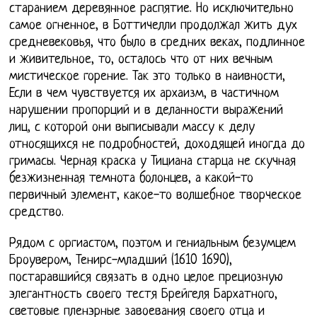
старанием деревянное распятие. Но исключительно
самое огненное, в Боттичелли продолжал жить дух
средневековья, что было в средних веках, подлинное
и живительное, то, осталось что от них вечным
мистическое горение. Так это только в наивности,
Если в чем чувствуется их архаизм, в частичном
нарушении пропорций и в деланности выражений
лиц, с которой они выписывали массу к делу
относящихся не подробностей, доходящей иногда до
гримасы. Черная краска у Тициана старца не скучная
безжизненная темнота болонцев, а какой-то
первичный элемент, какое-то волшебное творческое
средство.
Рядом с оргиастом, поэтом и гениальным безумцем
Броувером, Тенирс-младший (1610 1690),
постаравшийся связать в одно целое прециозную
элегантность своего тестя Брейгеля Бархатного,
световые пленэрные завоевания своего отца и