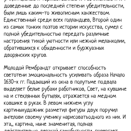
доведенные до последней степени убедительности,
были лишь каким-то живописным ханжеством.
Единственный среди всех голландцев, Второй один
из самых тонких поэтов истории искусства, сумел с
полной убедительностью передать различные
настроения тихой уютности или нежной меланхолии,
обратившихся к обыденности и буржуазных
дворянских кругов.
Молодой Рембрандт открывает способность
светотени эмоциональность усиливать образа Начало
1630-х гг. Падающий из окна в полутьме подвала
выделяет белые рубахи работников, Свет, на кувшине
на и стеклянных бутылях, отражается на медном
ковшике в руках. В левом нижнем углу
картиныхудожник разметил фигуры двух поручил
ангелови своему ученику нарисоватьодного из них. И
эта,, картина, ныне знаменитая, полная