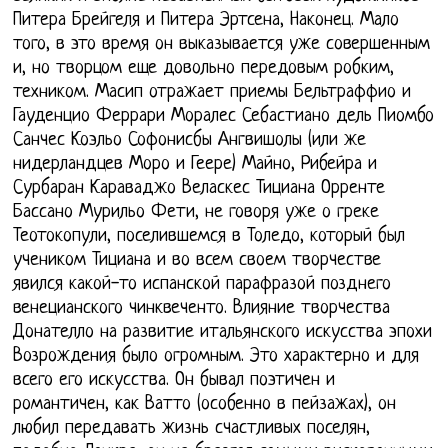
Питера Брейгеля и Питера Эртсена, Наконец. Мало
того, в это время он выказывается уже совершенным
и, но творцом еще довольно передовым робким,
техником. Масип отражает приемы Бельтраффио и
Гауденцио Феррари Моралес Себастиано дель Пиомбо
Санчес Коэльо Софонисбы Ангвишолы (или же
нидерландцев Моро и Геере) Майно, Рибейра и
Сурбаран Караваджо Веласкес Тициана Орренте
Бассано Мурильо Фети, не говоря уже о греке
Теотокопули, поселившемся в Толедо, который был
учеником Тициана и во всем своем творчестве
явился какой-то испанской парафразой позднего
венецианского чинквеченто. Влияние творчества
Донателло на развитие итальянского искусства эпохи
Возрождения было огромным. Это характерно и для
всего его искусства. Он бывал поэтичен и
романтичен, как Ватто (особенно в пейзажах), он
любил передавать жизнь счастливых поселян,