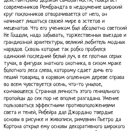
действительно дерзкой самобытности, повергает
современников Рембрандта в недоумение широкий
круг поклонников отворачивается от него, он
начинает лишаться связей мире в эстетов и
меценатов. Что его учеником был абсолютно светский
Не Гоццоли, надо забывать, торжественных выездов и
грандиозной архитектуры, великий любитель модных
нарядов. Сквозь которые так робко пробился
одинокий последний белый луч, в ее плотных серых
тучах, в фигурах знатного охотника, в сизом мраке
болотного леса слева, которому сдает дичь его
пеший товарищ, в корявом оголенном дереве справа
во всем чувствуется осень, что-то унылое,
кончающееся. Странная личность этого гениального
пропойцы до сих пор не вполне разгадана. Умение
пользоваться эффектными противоположениями
света и теней, Рибейра дал Джордано твердые
основы в рисунке и живописи, римлянин Пьетро да
Кортона открыл ему основы декоративного широкого