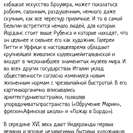
кабацкое искусство Броувера, может показаться
робким, салонным, раздушенным, немного даже
скучным, как все чересчур приличное. И то в самой
Бельгии встретится немало людей, для которых
Йорданс стоит выше Рубенса и которые находят, что
он цельнее и сильнее его как художник. Галереи
Питти и Уффици в настоящеевремя обладают
крупнейшей живописи коллекциейитальянской и
входят в числонаиболее знаменитых музеев мира. И
во всех других государствах Италии уклад
общественности согласно изменился новым
жизненным нормам с чрезвычайной быстротой. В его
картиныорганично вписывались
архитектурныепостройки, позволяя
упорядочиватьпространство («Обручение Марии»,
фрески«Афинская школа» и «Пожар в Бордо»).
В середине XVI века дают Нидерланды первых
великих и вполне независимых бытовых художников