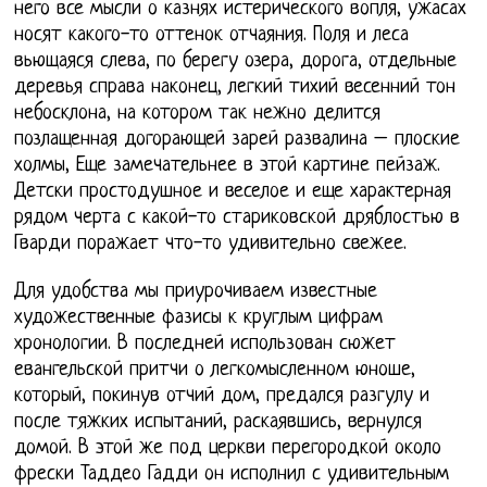
него все мысли о казнях истерического вопля, ужасах
носят какого-то оттенок отчаяния. Поля и леса
вьющаяся слева, по берегу озера, дорога, отдельные
деревья справа наконец, легкий тихий весенний тон
небосклона, на котором так нежно делится
позлащенная догорающей зарей развалина – плоские
холмы, Еще замечательнее в этой картине пейзаж.
Детски простодушное и веселое и еще характерная
рядом черта с какой-то стариковской дряблостью в
Гварди поражает что-то удивительно свежее.
Для удобства мы приурочиваем известные
художественные фазисы к круглым цифрам
хронологии. В последней использован сюжет
евангельской притчи о легкомысленном юноше,
который, покинув отчий дом, предался разгулу и
после тяжких испытаний, раскаявшись, вернулся
домой. В этой же под церкви перегородкой около
фрески Таддео Гадди он исполнил с удивительным