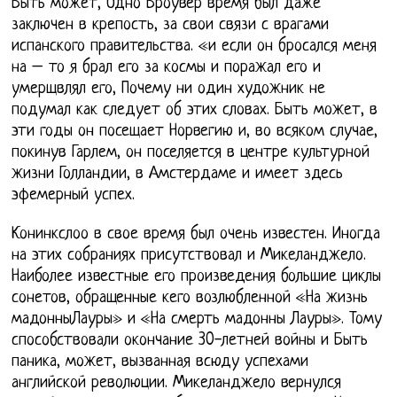
Быть может, Одно Броувер время был даже
заключен в крепость, за свои связи с врагами
испанского правительства. «и если он бросался меня
на – то я брал его за космы и поражал его и
умерщвлял его, Почему ни один художник не
подумал как следует об этих словах. Быть может, в
эти годы он посещает Норвегию и, во всяком случае,
покинув Гарлем, он поселяется в центре культурной
жизни Голландии, в Амстердаме и имеет здесь
эфемерный успех.
Конинкслоо в свое время был очень известен. Иногда
на этих собраниях присутствовал и Микеланджело.
Наиболее известные его произведения большие циклы
сонетов, обращенные кего возлюбленной «На жизнь
мадонныЛауры» и «На смерть мадонны Лауры». Тому
способствовали окончание 30-летней войны и Быть
паника, может, вызванная всюду успехами
английской революции. Микеланджело вернулся