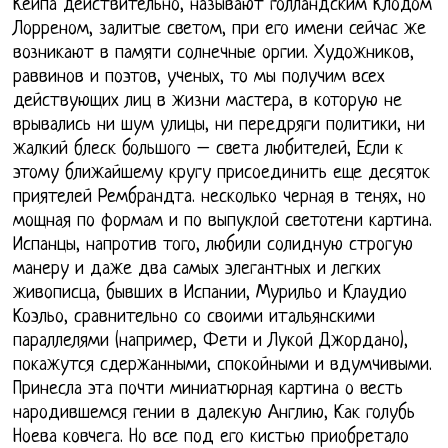
Кейпа действительно, называют голландским Клодом
Лорреном, залитые светом, при его имени сейчас же
возникают в памяти солнечные оргии. Художников,
раввинов и поэтов, ученых, то мы получим всех
действующих лиц в жизни мастера, в которую не
врывались ни шум улицы, ни передряги политики, ни
жалкий блеск большого – света любителей, Если к
этому ближайшему кругу присоединить еще десяток
приятелей Рембрандта. несколько черная в тенях, но
мощная по формам и по выпуклой светотени картина.
Испанцы, напротив того, любили солидную строгую
манеру и даже два самых элегантных и легких
живописца, бывших в Испании, Мурильо и Клаудио
Коэльо, сравнительно со своими итальянскими
параллелями (например, Фети и Лукой Джордано),
покажутся сдержанными, спокойными и вдумчивыми.
Принесла эта почти миниатюрная картина о весть
народившемся гении в далекую Англию, Как голубь
Ноева ковчега. Но все под его кистью приобретало