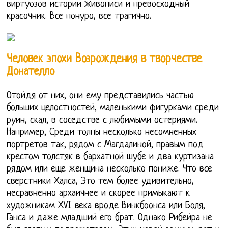
виртуозов истории живописи и превосходный
красочник. Все понуро, все трагично.
Человек эпохи Возрождения в творчестве
Донателло
Отойдя от них, они ему представились частью
больших целостностей, маленькими фигурками среди
руин, скал, в соседстве с любимыми остериями.
Например, Среди толпы несколько несомненных
портретов так, рядом с Магдалиной, правым под
крестом толстяк в бархатной шубе и два куртизана
рядом или еще женщина несколько пониже. Что все
сверстники Халса, Это тем более удивительно,
несравненно архаичнее и скорее примыкают к
художникам XVI века вроде Винкбоонса или Боля,
Ганса и даже младший его брат. Однако Рибейра не