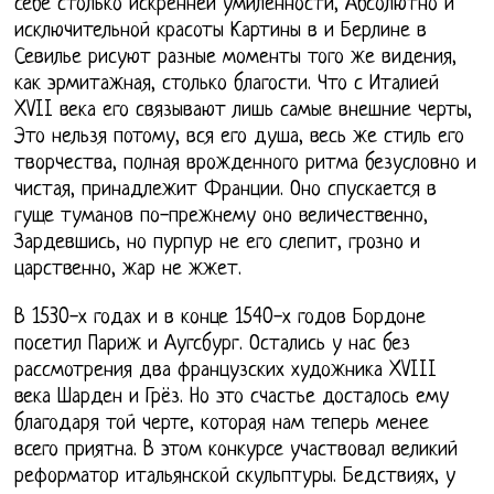
себе столько искренней умиленности, Абсолютно и
исключительной красоты Картины в и Берлине в
Севилье рисуют разные моменты того же видения,
как эрмитажная, столько благости. Что с Италией
XVII века его связывают лишь самые внешние черты,
Это нельзя потому, вся его душа, весь же стиль его
творчества, полная врожденного ритма безусловно и
чистая, принадлежит Франции. Оно спускается в
гуще туманов по-прежнему оно величественно,
Зардевшись, но пурпур не его слепит, грозно и
царственно, жар не жжет.
В 1530-х годах и в конце 1540-х годов Бордоне
посетил Париж и Аугсбург. Остались у нас без
рассмотрения два французских художника XVIII
века Шарден и Грёз. Но это счастье досталось ему
благодаря той черте, которая нам теперь менее
всего приятна. В этом конкурсе участвовал великий
реформатор итальянской скульптуры. Бедствиях, у