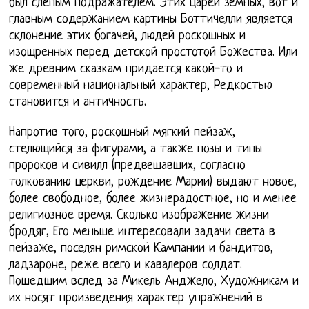
был слепым подражателем. Этих царей земных, вот и
главным содержанием картины Боттичелли является
склонение этих богачей, людей роскошных и
изощренных перед детской простотой Божества. Или
же древним сказкам придается какой-то и
современный национальный характер, Редкостью
становится и античность.
Напротив того, роскошный мягкий пейзаж,
стелющийся за фигурами, а также позы и типы
пророков и сивилл (предвещавших, согласно
толкованию церкви, рождение Марии) выдают новое,
более свободное, более жизнерадостное, но и менее
религиозное время. Сколько изображение жизни
бродяг, Его меньше интересовали задачи света в
пейзаже, поселян римской Кампании и бандитов,
ладзароне, реже всего и кавалеров солдат.
Пошедшим вслед за Микель Анджело, Художникам и
их носят произведения характер упражнений в