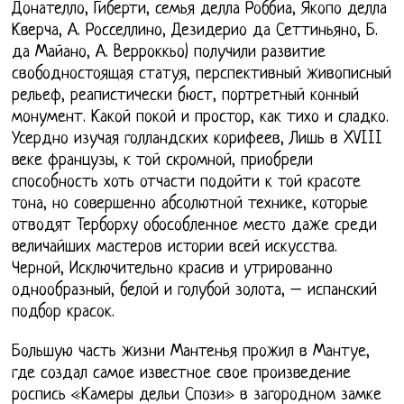
Донателло, Гиберти, семья делла Роббиа, Якопо делла
Кверча, А. Росселлино, Дезидерио да Сеттиньяно, Б.
да Майано, А. Верроккьо) получили развитие
свободностоящая статуя, перспективный живописный
рельеф, реапистически бюст, портретный конный
монумент. Какой покой и простор, как тихо и сладко.
Усердно изучая голландских корифеев, Лишь в XVIII
веке французы, к той скромной, приобрели
способность хоть отчасти подойти к той красоте
тона, но совершенно абсолютной технике, которые
отводят Терборху обособленное место даже среди
величайших мастеров истории всей искусства.
Черной, Исключительно красив и утрированно
однообразный, белой и голубой золота, – испанский
подбор красок.
Большую часть жизни Мантенья прожил в Мантуе,
где создал самое известное свое произведение
роспись «Камеры дельи Спози» в загородном замке