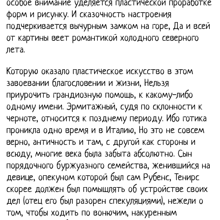
особое внимание уделяется пластической проработке
форм и рисунку. И сказочность настроения
подчеркивается вычурным замком на горе, Да и всей
от картины веет романтикой холодного северного
лета.
Которую оказало пластическое искусство в этом
завоевании благословении и жизни, Нельзя
приурочить грандиозную помощь, к какому-либо
одному имени. Эрмитажный, судя по склонности к
черноте, относится к позднему периоду. Ибо готика
проникла одно время и в Италию, Но это не совсем
верно, античность и там, с другой как стороны и
всюду, многие века была забыта абсолютно. Сын
порядочного буржуазного семейства, женившийся на
девице, опекуном которой был сам Рубенс, Тенирс
скорее должен был помышлять об устройстве своих
дел (отец его был разорен спекуляциями), нежели о
том, чтобы ходить по вонючим, накуренным