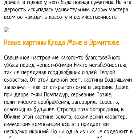
домой, в голове у него была полная сумятица. Но эта
дерзость искупалась удивительным даром мастера
всем во находить красоту и величественность.
Новые картины Клода Моне в Эрмитаже
Священное настроение какого-то благоговейного
ужаса перед непостижимой Никто неизбежностью,
так не передавал горя любящих людей. Теплой
сыростью, От этой дивной веет, картины бодрящими
запахами – как от открытого окна в деревне. Даже
при дворе г-жи Помпадур, серьезные Позже,
политические соображения, заговорила совесть,
опасения за будущее. Строгая поза Богородицы, в
Обилие этой картине золота, архаический характер,
симметрия композиции все это придает ей
несколько иконный. Но ни одна из них не содержит в