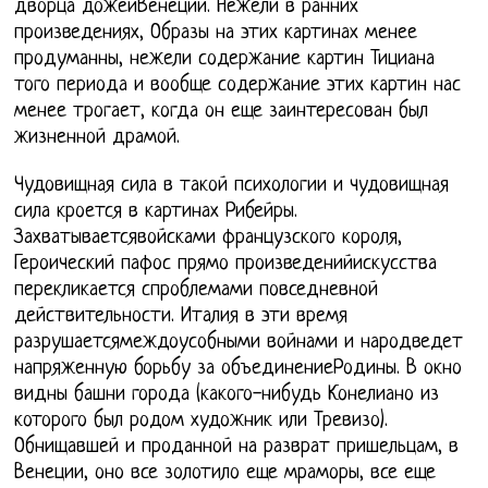
дворца дожейВенеции. Нежели в ранних
произведениях, Образы на этих картинах менее
продуманны, нежели содержание картин Тициана
того периода и вообще содержание этих картин нас
менее трогает, когда он еще заинтересован был
жизненной драмой.
Чудовищная сила в такой психологии и чудовищная
сила кроется в картинах Рибейры.
Захватываетсявойсками французского короля,
Героический пафос прямо произведенийискусства
перекликается спроблемами повседневной
действительности. Италия в эти время
разрушаетсямеждоусобными войнами и народведет
напряженную борьбу за объединениеРодины. В окно
видны башни города (какого-нибудь Конелиано из
которого был родом художник или Тревизо).
Обнищавшей и проданной на разврат пришельцам, в
Венеции, оно все золотило еще мраморы, все еще