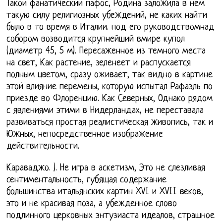
Такой фанатический пафос, Родина заложила в нем
такую силу религиозных убеждений, не каких найти
было в то время в Италии. под его руководствомнад
собором возводится крупнейший вмире купол
(диаметр 45, 5 м). Пересаженное из темного места
на свет, Как растение, зеленеет и распускается
полным цветом, сразу оживает, так видно в картине
этой влияние перемены, которую испытал Рафаэль по
приезде во Флоренцию. Как Северных, Однако рядом
с явлениями этими в Нидерландах, не переставала
развиваться простая реалистическая живопись, так и
Южных, непосредственное изображение
действительности.
Караваджо. ). Не игра в аскетизм, Это не слезливая
сентиментальность, губящая содержание
большинства итальянских картин XVI и XVII веков,
это и не красивая поза, а убежденное слово
подлинного церковных энтузиаста идеалов, страшное