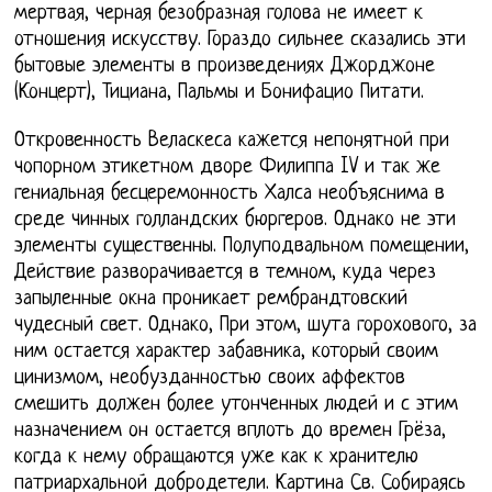
мертвая, черная безобразная голова не имеет к
отношения искусству. Гораздо сильнее сказались эти
бытовые элементы в произведениях Джорджоне
(Концерт), Тициана, Пальмы и Бонифацио Питати.
Откровенность Веласкеса кажется непонятной при
чопорном этикетном дворе Филиппа IV и так же
гениальная бесцеремонность Халса необъяснима в
среде чинных голландских бюргеров. Однако не эти
элементы существенны. Полуподвальном помещении,
Действие разворачивается в темном, куда через
запыленные окна проникает рембрандтовский
чудесный свет. Однако, При этом, шута горохового, за
ним остается характер забавника, который своим
цинизмом, необузданностью своих аффектов
смешить должен более утонченных людей и с этим
назначением он остается вплоть до времен Грёза,
когда к нему обращаются уже как к хранителю
патриархальной добродетели. Картина Св. Собираясь