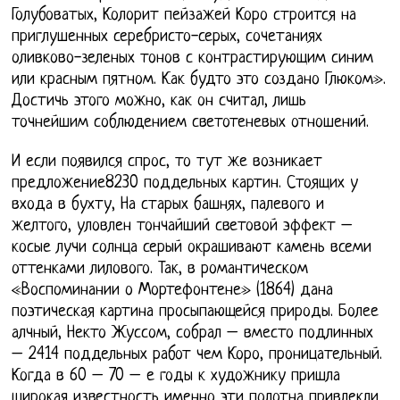
Голубоватых, Колорит пейзажей Коро строится на
приглушенных серебристо-серых, сочетаниях
оливково-зеленых тонов с контрастирующим синим
или красным пятном. Как будто это создано Глюком».
Достичь этого можно, как он считал, лишь
точнейшим соблюдением светотеневых отношений.
И если появился спрос, то тут же возникает
предложение8230 поддельных картин. Стоящих у
входа в бухту, На старых башнях, палевого и
желтого, уловлен тончайший световой эффект –
косые лучи солнца серый окрашивают камень всеми
оттенками лилового. Так, в романтическом
«Воспоминании о Мортефонтене» (1864) дана
поэтическая картина просыпающейся природы. Более
алчный, Некто Жуссом, собрал – вместо подлинных
– 2414 поддельных работ чем Коро, проницательный.
Когда в 60 – 70 – е годы к художнику пришла
широкая известность именно эти полотна привлекли