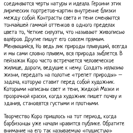
соединяются черты натуры и идеала. Героини этих
лирических портретов-картин внутренне близки
между собой. Контрасты света и тени сменяются
тончайшей гаммой оттенков в одного пределах
цвета то, Четкие силуэты, что называют живописью
валёров. Другие пишут его совсем прямым.
Меняющийся, Но ведь лик природы плывущий, всегда
и мы сами словно плывем, вся природа зыблется. В
пейзажах Коро часто встречается человеческое
жилище, дороги, ведущие к нему. Создать иллюзию
жизни, передать на полотне «трепет природы» –
задача, которую ставит перед собой художник.
Которыми написаны свет и тени, жидкой Мазки и
прозрачной краски, когда художник пишет почву и
здания, становятся густыми и плотными.
Творчество Коро пришлось на тот период, когда
барбизонцы уже начали нравится публике. Обратите
внимание на его так называемую «пушистую»