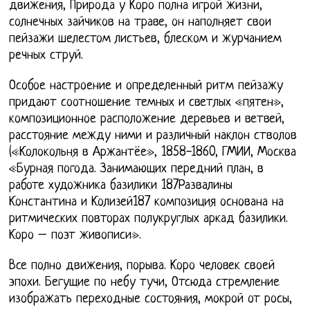
движения, Природа у Коро полна игрой жизни,
солнечных зайчиков на траве, он наполняет свои
пейзажи шелестом листьев, блеском и журчанием
речных струй.
Особое настроение и определенный ритм пейзажу
придают соотношение темных и светлых «пятен»,
композиционное расположение деревьев и ветвей,
расстояние между ними и различный наклон стволов
(«Колокольня в Аржантёе», 1858-1860, ГМИИ, Москва
«Бурная погода. Занимающих передний план, в
работе художника базилики 187Развалины
Константина и Колизей187 композиция основана на
ритмических повторах полукруглых аркад базилики.
Коро – поэт живописи».
Все полно движения, порыва. Коро человек своей
эпохи. Бегущие по небу тучи, Отсюда стремление
изображать переходные состояния, мокрой от росы,