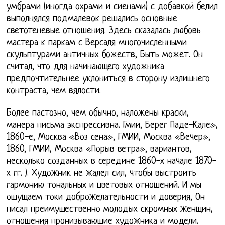
умбрами (иногда охрами и сиенами) с добавкой белил
выполнялся подмалевок решались основные
светотеневые отношения. Здесь сказалась любовь
мастера к паркам с Версаля многочисленными
скульптурами античных божеств, Быть может. Он
считал, что для начинающего художника
предпочтительнее уклониться в сторону излишнего
контраста, чем вялости.
Более пастозно, чем обычно, наложены краски,
манера письма экспрессивна. Гмии, Берег Паде-Кале»,
1860-е, Москва «Воз сена», ГМИИ, Москва «Вечер»,
1860, ГМИИ, Москва «Порыв ветра», вариантов,
несколько созданных в середине 1860-х начале 1870-
х гг. ). Художник не жалел сил, чтобы выстроить
гармонию тональных и цветовых отношений. И мы
ощущаем токи доброжелательности и доверия, Он
писал преимущественно молодых скромных женщин,
отношения пронизывающие художника и модели.