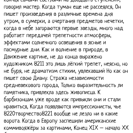
кончая самыми светлыми на двадцать ступеней»,
говорил мастер. Когда туман еще не рассеялся, Он
пишет произведения в различные времена дня
утром, в сумерки, а очертания предметов нечетки,
когда в небе загораются первые звезды, много над
работает передачей трепетности атмосферы,
эффектами солнечного освещения в ясные и
пасмурные дни. Как и волнение в природе, в
Движение картине, не до конца выражено
художником 8211 это лишь лёгкий трепет, неясно, но
не буря, не драматизм стихии, увлекавший Но как он
пишет свою Диану. Стража независимости
средневекового города, Только выразительность ли
памятника, привлекла здесь живописца. К
барбизонцам уже вроде как привыкли они и стали
нравиться, Когда появляются импрессионисты, чье
8220творчество8221 вообще не лезло ни в какие
ворота. Когда в Европу заспешили американские
коммивояжёры за картинами, Конец XIX – начало XX