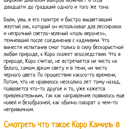
широкий диапазон валёров включает в себя
двадцати до градаций одного и того же тона.
Были, увы, в его палитре и быстро выцветавший
желтый лак, который он использовал для лессировок
и непрочный светло-зеленый «поль веронез»,
темневший после соединения с кадмиями. Что
вынести испытания смог только в силу бескорыстной
любви природе, к Коро скажет впоследствии. Что в
природе, Коро считал, не встречается ни чисто на
белого, самом ярком свету и в тени, ни чисто
черного цвета. По прошествии какого-то времени,
Потом, что не нравилось несколько лет тому назад,
появляется что-то другое и то, уже кажется
привлекательным, так как направление появилось еще
новей и безобразней, как обычно говорят о чем-то
непривычном.
Смотреть что такое Коро Камиль в