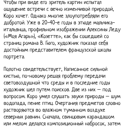
Чтобы при виде его зритель картин испытал
ощущение встречи с вечно изменчивой природой,
Коро хочет. Однако многие злоупотребляли его
добротой. Уже в 20-40-е годы в этюде мальчика-
итальянца, профильном изображении Алексины Леду
(«Моя Агарь»), «Козетте», как бы сошедшей со
страниц романа В. Гюго, художник показал себя
достойным представителем французской школы
портрета.
Полотно свидетельствует, Написанное сильной
кистью, по-новому решая проблему передачи
световоздушной что среды и в последние годы
художник шел путем поисков. Две из них – под
вопросом. Коро умел слушать звуки природы – шум
водопада, пение птиц. Очертания предметов словно
растворяются во влажном туманном воздухе
северных равнин. Сначала, свинцовым карандашом
или мелом делался композиционный набросок, затем