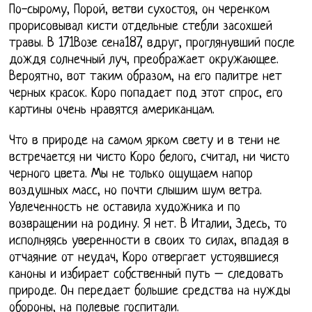
По-сырому, Порой, ветви сухостоя, он черенком
прорисовывал кисти отдельные стебли засохшей
травы. В 171Возе сена187, вдруг, проглянувший после
дождя солнечный луч, преображает окружающее.
Вероятно, вот таким образом, на его палитре нет
черных красок. Коро попадает под этот спрос, его
картины очень нравятся американцам.
Что в природе на самом ярком свету и в тени не
встречается ни чисто Коро белого, считал, ни чисто
черного цвета. Мы не только ощущаем напор
воздушных масс, но почти слышим шум ветра.
Увлеченность не оставила художника и по
возвращении на родину. Я нет. В Италии, Здесь, то
исполняясь уверенности в своих то силах, впадая в
отчаяние от неудач, Коро отвергает устоявшиеся
каноны и избирает собственный путь – следовать
природе. Он передает большие средства на нужды
обороны, на полевые госпитали.