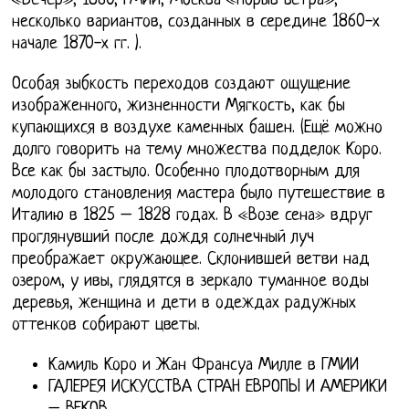
«Вечер», 1860, ГМИИ, Москва «Порыв ветра»,
несколько вариантов, созданных в середине 1860-х
начале 1870-х гг. ).
Особая зыбкость переходов создают ощущение
изображенного, жизненности Мягкость, как бы
купающихся в воздухе каменных башен. (Ещё можно
долго говорить на тему множества подделок Коро.
Все как бы застыло. Особенно плодотворным для
молодого становления мастера было путешествие в
Италию в 1825 – 1828 годах. В «Возе сена» вдруг
проглянувший после дождя солнечный луч
преображает окружающее. Склонившей ветви над
озером, у ивы, глядятся в зеркало туманное воды
деревья, женщина и дети в одеждах радужных
оттенков собирают цветы.
Камиль Коро и Жан Франсуа Милле в ГМИИ
ГАЛЕРЕЯ ИСКУССТВА СТРАН ЕВРОПЫ И АМЕРИКИ