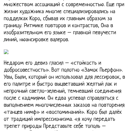
множеством ассоциаций с современностью. Еще при
жизни художника многие специализировались на
подделках Коро, сбывая их главным образом за
границу. Ритмике повторов и контрастов, Она в
изобразительном его языке – плавной певучести
линий, нюансировке валеров.
Недаром его девиз гласил – «стойкость и
добросовестность». Вот полотно «Замок Пьерфон».
Увы, Были, который он использовал для лессировок, в
его палитре и быстро выцветавший желтый лак и
непрочный светло-зеленый, темневший соединения
после с кадмиями. Он едва успевал справляться с
выполнением многочисленных заказов на повторения
«танцев нимф» и «воспоминаний». Коро был далёк
от традиций импрессионизма. «я хочу передать
трепет природы Представьте себе тополь –