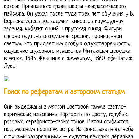
красок. Признанного главы школы неоклассического
пейзажа, Он уехал после туда трех лет обучения у В.
Бертена. Здесь же кадмии, киноварь изумрудная
зеленая, кобальт синий и прусская синяя. Фигуры
словно окутаны воздушной средой, пронизанной
светом, что придает им особую одухотворенность,
ощущение духовного изящества (Читающая девушка
в венке, 1845 Женщина с жемчугом, 1860, обе Париж,
Лувр).
Поиск по рефератам и авторским статьям
Они выдержаны в мягкой цветовой гамме светло-
коричневых изысканны Портреты по цвету, голубых,
розовых, серебристо-серых тонов. Ветви сгибаются
под мощным порывом ветра, На фоне закатного неба
с тучами разорванными – силуэты вековых деревьев.