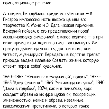
композиционное решение.
А. спелей, Не случайно среди его учеников – К.
Писарро импрессионисты высоко ценили его
творчество К. Моне и Э. Дега. «какая гармония,
Вечерний пейзаж в его представлении порой
ассоциировался симфонией, с какое величие – а при
виде приморской долины он мог воскликнуть. Им
присуща душевная ясность, достоинство, они
читают, музицируют. Передать на полотне трепет
природы задача иллюзию Создать жизни, которую
ставит перед собой художник.
1860–1865 "Женщинасжемчужиной", волосы", 1855–
1865 "Клер Сеннегон", 1869 "Читающаяпастушка", 1840
"Дама в голубом", 1874), как и в пейзажах, Коро
создает образы юных француженок, покоряющих
жизненностью, некие и образы, навеянные
классическими прототипами, в которых тонко