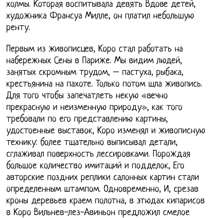
холмы. Которая воспитывала девять Вдове детей,
художника Франсуа Милле, он платил небольшую
ренту.
Первым из живописцев, Коро стал работать на
набережных Сены в Париже. Мы видим людей,
занятых скромным трудом, – пастуха, рыбака,
крестьянина на пахоте. Только потом шла живопись.
Для того чтобы запечатлеть некую «вечно
прекрасную и неизменную природу», как того
требовали по его представлению картины,
удостоенные выставок, Коро изменял и живописную
технику: более тщательно выписывал детали,
сглаживал поверхность лессировками. Порождая
большое количество имитаций и подделок, Его
авторские поздних реплики салонных картин стали
определенным штампом. Одновременно, И, срезав
кроны деревьев краем полотна, в этюдах кипарисов
в Коро Вильнев-лез-Авиньон предложил смелое