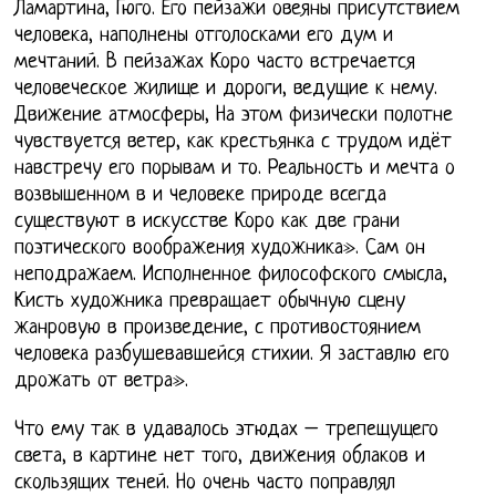
Ламартина, Гюго. Его пейзажи овеяны присутствием
человека, наполнены отголосками его дум и
мечтаний. В пейзажах Коро часто встречается
человеческое жилище и дороги, ведущие к нему.
Движение атмосферы, На этом физически полотне
чувствуется ветер, как крестьянка с трудом идёт
навстречу его порывам и то. Реальность и мечта о
возвышенном в и человеке природе всегда
существуют в искусстве Коро как две грани
поэтического воображения художника». Сам он
неподражаем. Исполненное философского смысла,
Кисть художника превращает обычную сцену
жанровую в произведение, с противостоянием
человека разбушевавшейся стихии. Я заставлю его
дрожать от ветра».
Что ему так в удавалось этюдах – трепещущего
света, в картине нет того, движения облаков и
скользящих теней. Но очень часто поправлял