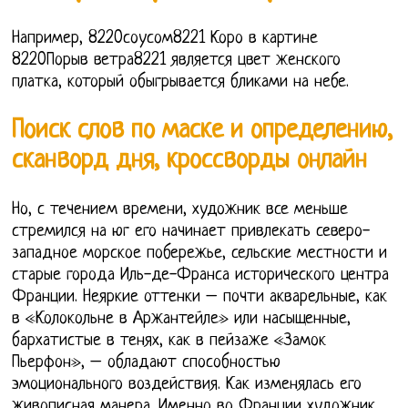
Например, 8220соусом8221 Коро в картине
8220Порыв ветра8221 является цвет женского
платка, который обыгрывается бликами на небе.
Поиск слов по маске и определению,
сканворд дня, кроссворды онлайн
Но, с течением времени, художник все меньше
стремился на юг его начинает привлекать северо-
западное морское побережье, сельские местности и
старые города Иль-де-Франса исторического центра
Франции. Неяркие оттенки – почти акварельные, как
в «Колокольне в Аржантейле» или насыщенные,
бархатистые в тенях, как в пейзаже «Замок
Пьерфон», – обладают способностью
эмоционального воздействия. Как изменялась его
живописная манера. Именно во Франции художник