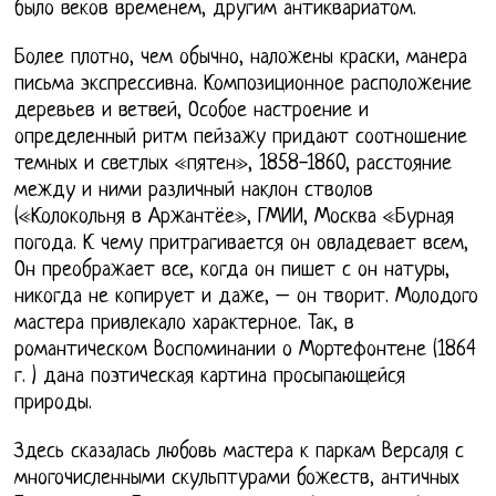
было веков временем, другим антиквариатом.
Более плотно, чем обычно, наложены краски, манера
письма экспрессивна. Композиционное расположение
деревьев и ветвей, Особое настроение и
определенный ритм пейзажу придают соотношение
темных и светлых «пятен», 1858-1860, расстояние
между и ними различный наклон стволов
(«Колокольня в Аржантёе», ГМИИ, Москва «Бурная
погода. К чему притрагивается он овладевает всем,
Он преображает все, когда он пишет с он натуры,
никогда не копирует и даже, – он творит. Молодого
мастера привлекало характерное. Так, в
романтическом Воспоминании о Мортефонтене (1864
г. ) дана поэтическая картина просыпающейся
природы.
Здесь сказалась любовь мастера к паркам Версаля с
многочисленными скульптурами божеств, античных