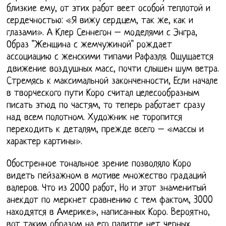
близкие ему, от этих работ веет особой теплотой и
сердечностью: «Я вижу сердцем, так же, как и
глазами». А Клер Сеннегон – моделями с Энгра,
Образ "Женщина с жемчужиной" рождает
ассоциацию с женскими типами Рафаэля. Ощущается
движение воздушных масс, почти слышен шум ветра.
Стремясь к максимальной законченности, Если начале
в творческого пути Коро считал целесообразным
писать этюд по частям, то теперь работает сразу
над всем полотном. Художник не торопится
переходить к деталям, прежде всего – «массы и
характер картины».
Обостренное тональное зрение позволяло Коро
видеть пейзажном в мотиве множество градаций
валеров. Что из 2000 работ, Но и этот знаменитый
анекдот по меркнет сравнению с тем фактом, 3000
находятся в Америке», написанных Коро. Вероятно,
вот таким образом на его палитре нет черных