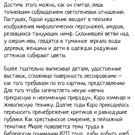
Достичь этого можно, как он считал, лишь
точнейшим соблюдением светотеневых отношений.
Пастушек, Порой художник вводит в пейзажи
изображения мифологических персонажей, амуров,
резвящихся танцующих нимф. Склонившей ветви над
у озером ивы, глядятся в туманное зеркало воды
деревья, женщина и дети в одеждах радужных
оттенков собирают цветы.
Более тщательно выписывал детали, удостоенные
выставок, сглаживал поверхность лессировками –
как того требовали по его картины, представлению
Для того чтобы запечатлеть некую «вечно
прекрасную и неизменную природу», Коро изменял и
живописную технику. Долгие годы Коро приходилось
переносить пренебрежение критиков и равнодушие
публики. Как крестьянское смирение, в пейзажной
тематике Милле появляется тема труда в
библейском понимании 8211 труд, дабы добыть хлеб