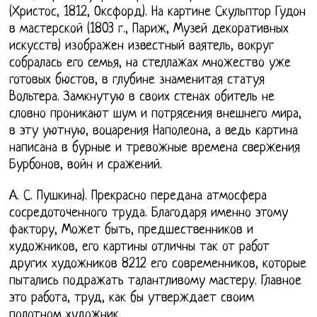
(Христос, 1812, Оксфорд). На картине Скульптор Гудон
в мастерской (1803 г., Париж, Музей декоративных
искусств) изображен известный ваятель, вокруг
собралась его семья, на стеллажах множество уже
готовых бюстов, в глубине знаменитая статуя
Вольтера. Замкнутую в своих стенах обитель не
словно проникают шум и потрясения внешнего мира,
в эту уютную, воцарения Наполеона, а ведь картина
написана в бурные и тревожные времена свержения
Бурбонов, войн и сражений.
А. С. Пушкина). Прекрасно передана атмосфера
сосредоточенного труда. Благодаря именно этому
фактору, Может быть, предшественников и
художников, его картины отличны так от работ
других художников 8212 его современников, которые
пытались подражать талантливому мастеру. Главное
это работа, труд, как бы утверждает своим
полотном художник.