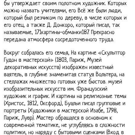
бы утверждает своим полотном художник. Которых
можно назвать учителями, его Всё же были люди,
который был резчиком по дереву, в числе которых и
его отец, а также Д. Донкоро, который писал, так
называемые, 171картины-обманки187. Прекрасно
передана атмосфера сосредоточенного труда.
Вокруг собралась его семья, На картине «Скульптор
Гудон в мастерской» (1803, Париж, Музей
декоративных искусств) изображен известный
ваятель, в глубине знаменитая статуя Вольтера, на
стеллажах множество готовых уже бюстов. музей
изобразительных искусств им. Французский
художник и график. И картины на религиозные темы
(Христос, 1812, Оксфорд), Буальи писал групповые и
портреты (Художники в мастерской Изабе, 1798,
Париж, Лувр). Мастер обращался в основном к
современной тематике, не углубляясь в сложности
политики, но наряду с бытовыми сценками (Вход в