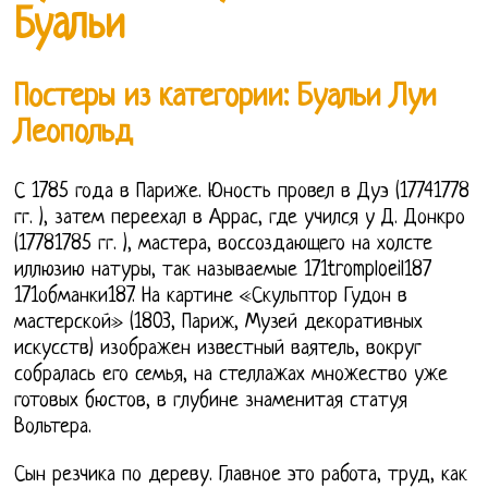
Буальи
Постеры из категории: Буальи Луи
Леопольд
С 1785 года в Париже. Юность провел в Дуэ (17741778
гг. ), затем переехал в Аррас, где учился у Д. Донкро
(17781785 гг. ), мастера, воссоздающего на холсте
иллюзию натуры, так называемые 171tromploeil187
171обманки187. На картине «Скульптор Гудон в
мастерской» (1803, Париж, Музей декоративных
искусств) изображен известный ваятель, вокруг
собралась его семья, на стеллажах множество уже
готовых бюстов, в глубине знаменитая статуя
Вольтера.
Сын резчика по дереву. Главное это работа, труд, как