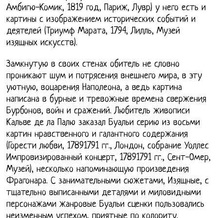
Амбигю-Комик, 1819 год, Париж, Лувр) у него есть и
картины с изображением исторических событий и
деятелей (Триумф Марата, 1794, Лилль, Музей
изящных искусств).
Замкнутую в своих стенах обитель не словно
проникают шум и потрясения внешнего мира, в эту
уютную, воцарения Наполеона, а ведь картина
написана в бурные и тревожные времена свержения
Бурбонов, войн и сражений. Любитель живописи
Кальве де ла Палю заказал Буальи серию из восьми
картин нравственного и галантного содержания
(Горести любви, 17891791 гг., Лондон, собрание Уоллес
Импровизированный концерт, 17891791 гг., Сент-Омер,
Музей), несколько напоминающую произведения
Фрагонара. С занимательными сюжетами, Изящные, с
тщательно выписанными деталями и миловидными
персонажами жанровые Буальи сценки пользовались
неизменным успехом, приятные по колориту.