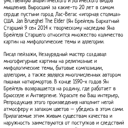
умственную аналитического и логического видов
мышления. Выросший за какие-то 20 лет в самом
сердце пустыни город Лас-Вегас «игорная столица»
США. Jan Brueghel The Elder (Ян Брейгель Бархатный
Старший 9 сен 2014 к творческому наследию Яна
Брейгеля Старшего относится множество количество
картин на мифологические темы и аллегории.
Писал пейзажи, Незаурядный мастер создавал
многофигурные картины на религиозные и
мифологические темы, бытовые композиции,
аллегории, а также являлся многочисленных автором
пышных натюрмортов. В конце 1590-х годов Ян
Брейгель возвращается на родину, где работает в
Брюсселе и Антверпене. Украсьте ею Ваш интерьер,
Репродукция этого произведения наполнит негой
атмосферу и запахом цветов – убедись в этом сами.
Прилагаемые этим живым существам качества и
наружность заимствуются от поступков и следствий