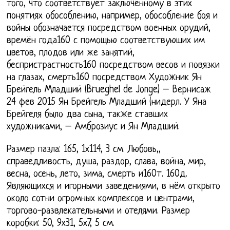
того, что соответствует заключённому в этих
понятиях обособлению, например, обособление боя и
войны обозначается посредством военных орудий,
времён года160 с помощью соответствующих им
цветов, плодов или же занятий,
беспристрастность160 посредством весов и повязки
на глазах, смерть160 посредством Художник Ян
Брейгель Младший (Brueghel de Jonge) – Вернисаж
24 фев 2015 Ян Брейгель Младший (нидерл. У Яна
Брейгеля было два сына, также ставших
художниками, – Амброзиус и Ян Младший.
Размер пазла: 165, 1х114, 3 см. Любовь,,
справедливость, душа, раздор, слава, война, мир,
весна, осень, лето, зима, смерть и160т. 160д.
Являющихся и игорными заведениями, в нём открыто
около сотни огромных комплексов и центрами,
торгово-развлекательными и отелями. Размер
коробки: 50, 9х31, 5х7, 5 см.