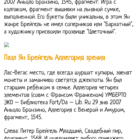
2007 Аньоло Бронзино, 1545, фрагмент. Игра с
колпаком, фрагмент вышивки на льняной сумке,
выполненной. Его букеты были уникальны, в этом Ян
жанре Брейгель не имел соперников или "Бархатный",
а художнику присвоили прозвище "Цветочный".
Пазл Ян Брейгель Аллегория зрения
Лас-Вегас место, где всегда шуршат купюры, звенят
монеты и заманчиво светятся джекпоты. Ян был
старшим ребёнком в семье. Аллегория четырех
элементов (совм с Франсом Франкеном) УМБЕРТО
ЭКО – Библиотека Fort/Da – Lib. Ru 29 янв 2007
Аньоло Бронзино, Аллегория с Венерой и Амуром,
фрагмент, 1545.
Слева: Питер Брейгель Младший, Свадебный пир,
фрагмент, 1568. И ошеломляет любого приезжего