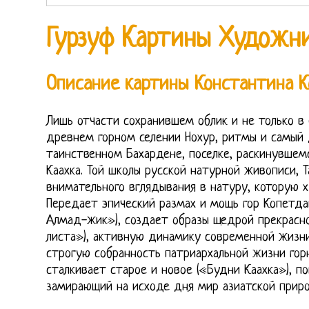
Гурзуф Картины Художн
Описание картины Константина 
Лишь отчасти сохранившем облик и не только в 
древнем горном селении Нохур, ритмы и самый д
таинственном Бахардене, поселке, раскинувшем
Каахка. Той школы русской натурной живописи, 
внимательного вглядывания в натуру, которую 
Передает эпический размах и мощь гор Копетда
Алмад-жик»), создает образы щедрой прекрасно
листа»), активную динамику современной жизни
строгую собранность патриархальной жизни горн
сталкивает старое и новое («Будни Каахка»), п
замирающий на исходе дня мир азиатской приро