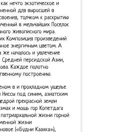
как нечто экзотическое и
зненной для выросшей в
воения, толчком к раскрытию
ученный в мельчайших Поселок
нного живописного мира.
их Композиция произведений
нное энергичным цветом. А
а же началось и увлечение
 Средней персидской Азии,
кова. Каждое полотно
ственному построению.
леном в и прохладном ущелье
 Ниссы под синим, азиатским
щедрой прекрасной земли
азмах и мощь гор Копетдага
 патриархальной жизни горной
еменной жизни
новое («Будни Каахка»),