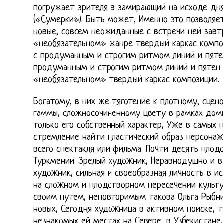
погружает зрителя в замирающий на исходе дн
(«Сумерки»). Быть может, Именно это позволяе
новые, совсем неожиданные с встречи ней завт
«необязательном» жанре твердый каркас компо
с продуманным и строгим ритмом линий и пяте
продуманным и строгим ритмом линий и пятен 
«необязательном» твердый каркас композиции.
Богатому, в них же тяготение к плотному, сце
гаммы, сложносочиненному цвету в рамках дом
только его собственный характер, Уже в самых 
стремление найти пластический образ персонаж
всего спектакля или фильма. Почти десять плод
Туркмении. Зрелый художник, Неравнодушно и 
художник, сильная и своеобразная личность в и
на сложном и плодотворном пересечении культу
своим путем, неповторимым такова Ольга Рыбни
новых, Сегодня художница в активном поиске, т
незнакомых ей местах на Севере, в Узбекистане,