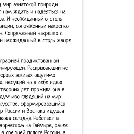
я мир азиатской природы
т нам ждать и надеяться на
ра. И неожиданный в столь
зиции, сопряженный накрепко
н. Сопряженный накрепко с
и неожиданный в столь жанре
нографией продиктованной
инирующей. Раскрывающий не
первых эскизах ощутимо
а, несущий но в себе идею
отворных лет прожила она в
вдумчиво глядящий на мир
скусстве, сформировавшийся
р России и Востока идущая
кова сегодня. Работает в
ворческом на Таймыре, ранее
 в средней полосе России, в