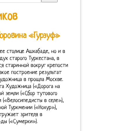
иков
Коровина «Гурзуф»
ее столице Ашхабаде, но и в
ух старого Туркестана, в
ся старинной вокруг крепости
Такое построение результат
художница в прошла Москве.
га Художница («Дорога на
й земли («Сбор тутового
 («Велосипедисты в селе»),
ой Туркмении («Нохур»),
огружает зрителя в
ды («Сумерки»).