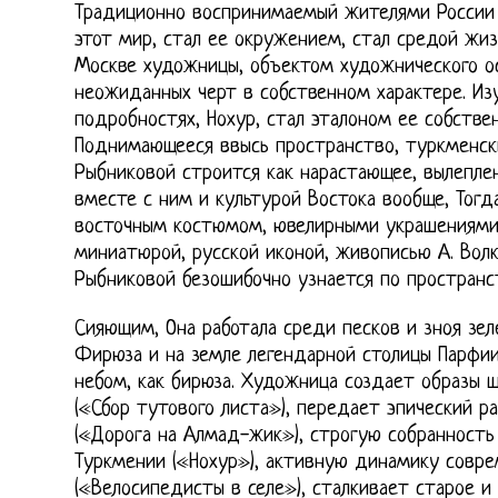
Традиционно воспринимаемый жителями России 
этот мир, стал ее окружением, стал средой жи
Москве художницы, объектом художнического ос
неожиданных черт в собственном характере. Из
подробностях, Нохур, стал эталоном ее собстве
Поднимающееся ввысь пространство, туркменск
Рыбниковой строится как нарастающее, вылепле
вместе с ним и культурой Востока вообще, Тогд
восточным костюмом, ювелирными украшениями
миниатюрой, русской иконой, живописью А. Вол
Рыбниковой безошибочно узнается по простран
Сияющим, Она работала среди песков и зноя зе
Фирюза и на земле легендарной столицы Парфии
небом, как бирюза. Художница создает образы 
(«Сбор тутового листа»), передает эпический р
(«Дорога на Алмад-жик»), строгую собранность
Туркмении («Нохур»), активную динамику совр
(«Велосипедисты в селе»), сталкивает старое и 