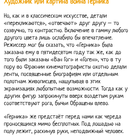
Художник или картина война Герника
Но, как и в классическом искусстве, детали
«перекликаются», «отвечают» друг другу – то
созвучно, то контрастно. Включение в гамму любого
другого цвета лишь ослабило бы впечатление.
Режиссер мог бы сказать, что «Герника» была
заказана ему в пятидесятом году так же, как до
того были заказаны «Ван Гог» и «Гоген», что в ту
пору во Фракнии кинематографисты охотно делали
ленты, посвященные биографиям или отдельным
полотнам живописцев, нащупывая в этих
экранизациях любопытные возможности. Тогда как у
других фигур запрокинуты вверх воздетым рукам
соответствуют рога, бычьи Обращены влево.
«Герника» же предстаёт перед нами как череда
проносящихся мимо бесплотных. Под лошадью на
полу лежит, раскинув руки, неподвижный человек.