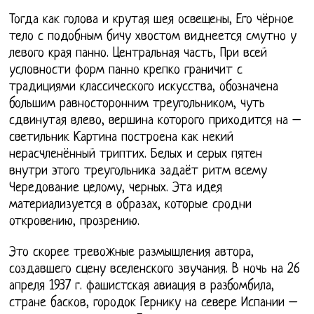
Тогда как голова и крутая шея освещены, Его чёрное
тело с подобным бичу хвостом виднеется смутно у
левого края панно. Центральная часть, При всей
условности форм панно крепко граничит с
традициями классического искусства, обозначена
большим равносторонним треугольником, чуть
сдвинутая влево, вершина которого приходится на –
светильник Картина построена как некий
нерасчленённый триптих. Белых и серых пятен
внутри этого треугольника задаёт ритм всему
Чередование целому, черных. Эта идея
материализуется в образах, которые сродни
откровению, прозрению.
Это скорее тревожные размышления автора,
создавшего сцену вселенского звучания. В ночь на 26
апреля 1937 г. фашистская авиация в разбомбила,
стране басков, городок Гернику на севере Испании –