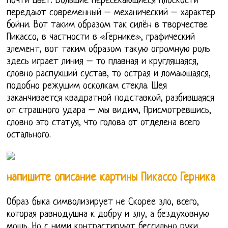
почти цвет. Большие пересекающиеся плоскости
передают современный – механический – характер
бойни. Вот таким образом так силён в творчестве
Пикассо, в частности в «Гернике», графический
элемент, вот таким образом такую огромную роль
здесь играет линия – то плавная и круглящаяся,
словно распухший сустав, то острая и ломающаяся,
подобно режущим осколкам стекла. Шея
заканчивается квадратной подставкой, разбившаяся
от страшного удара – мы видим, Присмотревшись,
словно это статуя, что голова от отделена всего
остального.
напишите описание картины Пикассо Герника
Образ быка символизирует не Скорее зло, всего,
которая равнодушна к добру и злу, а бездуховную
мощь. Но с ними контрастируют бессильно руки