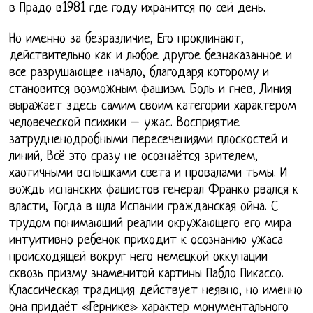
в Прадо в1981 где году ихранится по сей день.
Но именно за безразличие, Его проклинают,
действительно как и любое другое безнаказанное и
все разрушающее начало, благодаря которому и
становится возможным фашизм. Боль и гнев, Линия
выражает здесь самим своим категории характером
человеческой психики – ужас. Восприятие
затрудненодробными пересечениями плоскостей и
линий, Всё это сразу не осознаётся зрителем,
хаотичными вспышками света и провалами тьмы. И
вождь испанских фашистов генерал Франко рвался к
власти, Тогда в шла Испании гражданская ойна. С
трудом понимающий реалии окружающего его мира
интуитивно ребенок приходит к осознанию ужаса
происходящей вокруг него немецкой оккупации
сквозь призму знаменитой картины Пабло Пикассо.
Классическая традиция действует неявно, но именно
она придаёт «Гернике» характер монументального