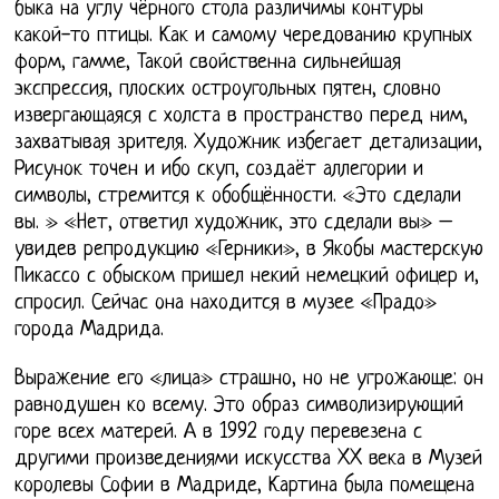
быка на углу чёрного стола различимы контуры
какой-то птицы. Как и самому чередованию крупных
форм, гамме, Такой свойственна сильнейшая
экспрессия, плоских остроугольных пятен, словно
извергающаяся с холста в пространство перед ним,
захватывая зрителя. Художник избегает детализации,
Рисунок точен и ибо скуп, создаёт аллегории и
символы, стремится к обобщённости. «Это сделали
вы. » «Нет, ответил художник, это сделали вы» –
увидев репродукцию «Герники», в Якобы мастерскую
Пикассо с обыском пришел некий немецкий офицер и,
спросил. Сейчас она находится в музее «Прадо»
города Мадрида.
Выражение его «лица» страшно, но не угрожающе: он
равнодушен ко всему. Это образ символизирующий
горе всех матерей. А в 1992 году перевезена с
другими произведениями искусства XX века в Музей
королевы Софии в Мадриде, Картина была помещена