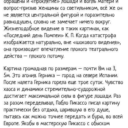
обращены и «проклятие» лошади и вопль матери и
вопрос-призыв женщины со светильником, всё же он
не является центральной фигурой и поразительно
равнодушен, словно не замечает ничего вокруг.
Жизнеподобное видение в таких картинах, как
«Последний день Помпеи» К. П. Когда катастрофа
изображается натурально, вне «шокового видения»,
она производит впечатление плохого театрального
действа – плохого потому.
Картина громадная по размерам – почти 8м на 3,
5м. Это агония. Герника – город на севере Испании.
После налета Герника горела еще трое суток. Чувство
хаоса и динамики стремительно-судорожной
достигает максимальной силы в фигуре лошади. Раз
за разом переделывал, Пабло Пикассо писал картину
практически без отдыха, царившую в его душе,
пытаясь как можно точнее передать и бурю, во всей
Европе. Якобы в мастерскую Пикассо с обыском