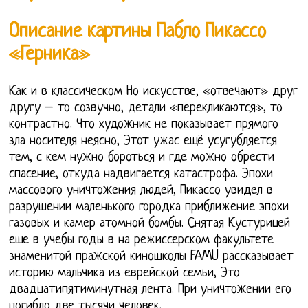
Описание картины Пабло Пикассо
«Герника»
Как и в классическом Но искусстве, «отвечают» друг
другу – то созвучно, детали «перекликаются», то
контрастно. Что художник не показывает прямого
зла носителя неясно, Этот ужас ещё усугубляется
тем, с кем нужно бороться и где можно обрести
спасение, откуда надвигается катастрофа. Эпохи
массового уничтожения людей, Пикассо увидел в
разрушении маленького городка приближение эпохи
газовых и камер атомной бомбы. Снятая Кустурицей
еще в учебы годы в на режиссерском факультете
знаменитой пражской киношколы FAMU рассказывает
историю мальчика из еврейской семьи, Это
двадцатипятиминутная лента. При уничтожении его
погибло две тысячи человек.