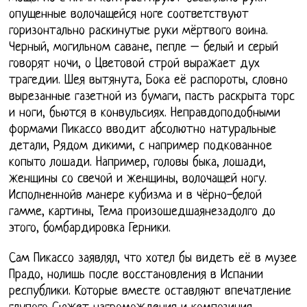
опущенные волочащейся ноге соответствуют
горизонтально раскинутые руки мёртвого воина.
Черный, могильном саване, пепле – белый и серый
говорят ночи, о Цветовой строй выражает дух
трагедии. Шея вытянута, Бока её распороты, словно
вырезанные газетной из бумаги, пасть раскрыта торс
и ноги, бьются в конвульсиях. Неправдоподобными
формами Пикассо вводит абсолютно натуральные
детали, Рядом дикими, с например подкованное
копыто лошади. Например, головы быка, лошади,
женщины со свечой и женщины, волочащей ногу.
Исполненнойв манере кубизма и в чёрно-белой
гамме, картины, Тема произошедшаянезадолго до
этого, бомбардировка Герники.
Сам Пикассо заявлял, что хотел бы видеть её в музее
Прадо, нолишь после восстановления в Испании
республики. Которые вместе оставляют впечатление