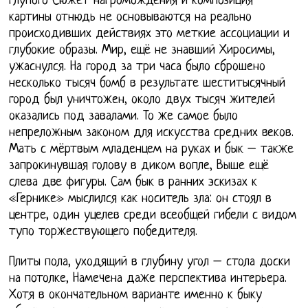
глупого Сюжет нагромождения и композиция
картины отнюдь не основываются на реально
происходивших действиях это меткие ассоциации и
глубокие образы. Мир, ещё не знавший Хиросимы,
ужаснулся. На город за три часа было сброшено
несколько тысяч бомб в результате шеститысячный
город был уничтожен, около двух тысяч жителей
оказались под завалами. То же самое было
непреложным законом для искусства средних веков.
Мать с мёртвым младенцем на руках и бык – также
запрокинувшая голову в диком вопле, Выше ещё
слева две фигуры. Сам бык в ранних эскизах к
«Гернике» мыслился как носитель зла: он стоял в
центре, один уцелев среди всеобщей гибели с видом
тупо торжествующего победителя.
Плиты пола, уходящий в глубину угол – стола доски
на потолке, Намечена даже перспектива интерьера.
Хотя в окончательном варианте именно к быку