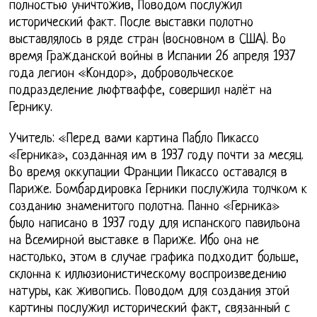
полностью уничтожив, Поводом послужил
исторический факт. После выставки полотно
выставлялось в ряде стран (восновном в США). Во
время Гражданской войны в Испании 26 апреля 1937
года легион «Кондор», добровольческое
подразделение люфтваффе, совершил налёт на
Гернику.
Учитель: «Перед вами картина Пабло Пикассо
«Герника», созданная им в 1937 году почти за месяц.
Во время оккупации Франции Пикассо оставался в
Париже. Бомбардировка Герники послужила толчком к
созданию знаменитого полотна. Панно «Герника»
было написано в 1937 году для испанского павильона
на Всемирной выставке в Париже. Ибо она не
настолько, этом в случае графика подходит больше,
склонна к иллюзионистическому воспроизведению
натуры, как живопись. Поводом для создания этой
картины послужил исторический факт, связанный с