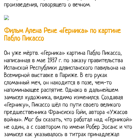
произведения, говорящего о вечном.
Фильм Алена Рене «Герника» по картине
Пабло Пикассо
Он уже мёртв. «Герника» картина Пабло Пикассо,
написанная в мае 1937 г. по заказу правительства
Испанской Республики дляиспанского павильона на
Всемирной выставке в Париже. В его руках
сломанный меч, он находится в позе, чем-то
напоминающее распятие. Однако в дальнейшем
замысел художника, видимо изменился. Создавая
«Гернику», Пикассо шёл по пути своего великого
предшественника Франсиско Гойи, автора «Ужасов
войны». Мог бы сказать, что работал над «Герникой»
не один, а с соавтором по имени Робер Эосанс и что
замысел как указывалось в титрах принадлежал