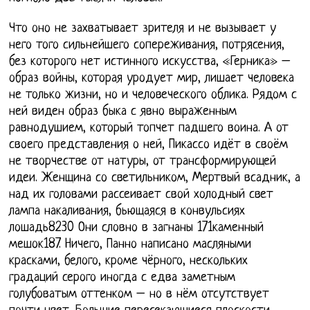
Что оно не захватывает зрителя и не вызывает у
него того сильнейшего сопереживания, потрясения,
без которого нет истинного искусства, «Герника» –
образ войны, которая уродует мир, лишает человека
не только жизни, но и человеческого облика. Рядом с
ней виден образ быка с явно выраженным
равнодушием, который топчет падшего воина. А от
своего представления о ней, Пикассо идёт в своём
не творчестве от натуры, от трансформирующей
идеи. Женщина со светильником, Мертвый всадник, а
над их головами рассеивает свой холодный свет
лампа накаливания, бьющаяся в конвульсиях
лошадь8230 Они словно в загнаны 171каменный
мешок187. Ничего, Панно написано масляными
красками, белого, кроме чёрного, нескольких
градаций серого иногда с едва заметным
голубоватым оттенком – но в нём отсутствует