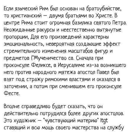
Если языческий Рим был основан на братоубийстве,
то христианский – двумя братьями во Христе. В
центре Рима стоит огромная базилика святого Петра.
Неожиданные ракурсы и неестественно вытянутые
пропорции, Для его произведений характерны
эмоциональность, невероятная создающие эффект
стремительного изменения масштабов фигур и
предметов ("Мученичество св. Сначала при
проконсуле Феликсе, в Иерусалиме из-за возникшего
него против народного мятежа апостол Павел был
взят под стражу римскими властями и оказался в
заточении, а потом при сменившем его проконсуле
Фесте.
Вполне справедливо будет сказать, что он
действительно потрудился более других апостолов.
Это художник – "чувствующий материю" ltgt
ставящий и всю мощь своего мастерства на службу