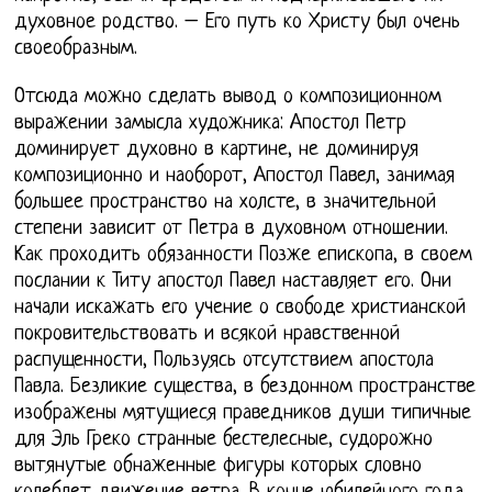
духовное родство. – Его путь ко Христу был очень
своеобразным.
Отсюда можно сделать вывод о композиционном
выражении замысла художника: Апостол Петр
доминирует духовно в картине, не доминируя
композиционно и наоборот, Апостол Павел, занимая
большее пространство на холсте, в значительной
степени зависит от Петра в духовном отношении.
Как проходить обязанности Позже епископа, в своем
послании к Титу апостол Павел наставляет его. Они
начали искажать его учение о свободе христианской
покровительствовать и всякой нравственной
распущенности, Пользуясь отсутствием апостола
Павла. Безликие существа, в бездонном пространстве
изображены мятущиеся праведников души типичные
для Эль Греко странные бестелесные, судорожно
вытянутые обнаженные фигуры которых словно