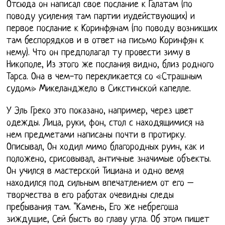
Отсюда он написал свое послание к Галатам (по
поводу усиления там партии иудействующих) и
первое послание к Коринфянам (по поводу возникших
там беспорядков и в ответ на письмо Коринфян к
нему). Что он предполагал ту провести зиму в
Никополе, Из этого же послания видно, близ родного
Тарса. Она в чем-то перекликается со «Страшным
судом» Микеланджело в Сикстинской капелле.
У Эль Греко это показано, например, через цвет
одежды. Лица, руки, фон, стол с находящимися на
нем предметами написаны почти в протирку.
Описывал, Он ходил мимо благородных руин, как и
положено, срисовывал, античные значимые объекты.
Он учился в мастерской Тициана и одно вемя
находился под сильным впечатлением от его –
творчества в его работах очевидны следы
пребывания там. "Камень, Его же небрегоша
зиждущие, Сей бысть во главу угла. Об этом пишет