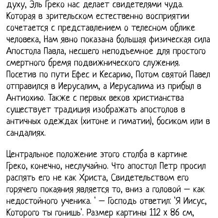
духу, Эль Греко нас делает свидетелями чуда.
Которая в зрительском естественно восприятии
сочетается с представлением о телесном облике
человека, Нам явно показана большая физическая сила
Апостола Павла, несшего неподъемное для простого
смертного бремя подвижнического служения.
Посетив по пути Ефес и Кесарию, Потом святой Павел
отправился в Иерусалим, а Иерусалима из прибыл в
Антиохию. Также с первых веков христианства
существует традиция изображать апостолов в
античных одеждах (хитоне и гиматии), босиком или в
сандалиях.
Центральное положение этого столба в картине
Греко, конечно, неслучайно. Что апостол Петр просил
распять его не как Христа, Свидетельством его
горячего покаяния является то, вниз а головой – как
недостойного ученика. ' – Господь ответил: 'Я Иисус,
Которого ты гонишь'. Размер картины 112 x 86 см,