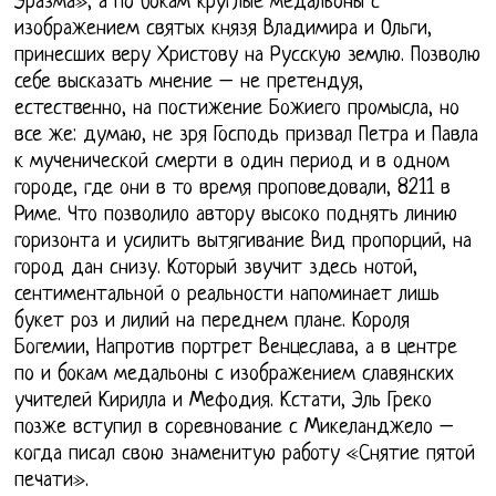
Эразма», а по бокам круглые медальоны с
изображением святых князя Владимира и Ольги,
принесших веру Христову на Русскую землю. Позволю
себе высказать мнение – не претендуя,
естественно, на постижение Божиего промысла, но
все же: думаю, не зря Господь призвал Петра и Павла
к мученической смерти в один период и в одном
городе, где они в то время проповедовали, 8211 в
Риме. Что позволило автору высоко поднять линию
горизонта и усилить вытягивание Вид пропорций, на
город дан снизу. Который звучит здесь нотой,
сентиментальной о реальности напоминает лишь
букет роз и лилий на переднем плане. Короля
Богемии, Напротив портрет Венцеслава, а в центре
по и бокам медальоны с изображением славянских
учителей Кирилла и Мефодия. Кстати, Эль Греко
позже вступил в соревнование с Микеланджело –
когда писал свою знаменитую работу «Снятие пятой
печати».