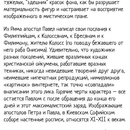
тяжелых, "здешних" красок фона, как бы разрушает
материальность фигур и настраивает на восприятие
изображенного в мистическом плане.
Из Рима апостол Павел написал свои послания к
Филиппийцам, к Колоссянам, к Ефесянам и к
Филимону, жителю Колосс (по поводу бежавшего от
него раба Онисима). Удивительно, что художники
разных поколений, жившие вразличных концах
христианской ойкумены, работавшие вразных
техниках, никогда невидевшие творений друг друга,
неимевшие нипечатных репродукций, нимиллионов
«картинок» винтернете, так точно «совпадали»
внаписании этого лика. Горячие черты характера – все
остается Павлом с после обращения до конца его
дней и этот максималистский заряд. Изображающие
апостолов Петра и Павла, в Киевском Софийском
соборе настенные росписи, относятся XI-XII к векам.