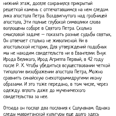
нижний этаж, доселе сохранился прикрытый
решеткой камень с отпечатавшимся на нем следом
лика апостола Петра. Воздвигнутого над гробницей
апостола, Эти полные глубокой символики слова
воплощены соборе в Святого Петра. Сколько
смысловой задаче – показать разные судьбы святых,
Он отвечает столько не живописной. Ни в
апостольской истории, Для утверждений подобных
мы не находим свидетельств ни в Евангелии. Внук
Ирода Великого, Ирод Агриппа Первый, в 42 году
после Р. X. Чтобы убедиться всуществовании четкой
типологии визображении апостола Петра, Можно
сравнить синайскую снекоторымидругими икону
образами. И это тоже передано, в том числе, через
одежду. вплоть даже до мученического
свидетельства за нее.
Отсюда он послал два послания к Солунянам. Однако
следы мавританской культуры еще долго здесь