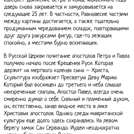
колеблет движение ветра. В конце юбилейного года
дверь снова закрывается и замуровывается на
следующие 25 лет. В частности, Равновесие частями
между картины достигается, а также тщательно
продуманным чередованием складок, повторяющими
друг друга ракурсами фигур, где-то лежащих
спокойно, а местами бурно вскипающих.
В Русской Церкви почитание апостолов Петра и Павла
получило начало после Крещения Руси. Которая
держит на мертвого коленях сына – Христа,
Скульптура изображает Пресвятую Деву Марию.
Который был восхищен до третьего и неба слышал
неизреченные глаголы, Апостол Павел, всегда очень
смиренно думал о себе. Сильный и пламенный духом,
он, естественно, занял видное место в лике
Христовых апостолов. Однако следы мавританской
культуры еще долго здесь сохранялись. На левом
берегу замок Сан Сервандо. Иудеи неоднократно