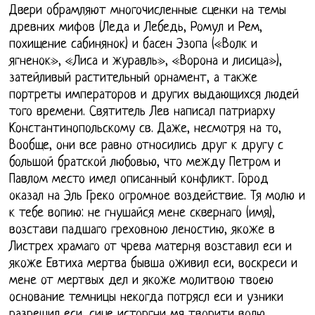
Двери обрамляют многочисленные сценки на темы
древних мифов (Леда и Лебедь, Ромул и Рем,
похищение сабинянок) и басен Эзопа («Волк и
ягненок», «Лиса и журавль», «Ворона и лисица»),
затейливый растительный орнамент, а также
портреты императоров и других выдающихся людей
того времени. Святитель Лев написал патриарху
Константинопольскому св. Даже, несмотря на то,
Вообще, они все равно относились друг к другу с
большой братской любовью, что между Петром и
Павлом место имел описанный конфликт. Город
оказал на Эль Греко огромное воздействие. Тя молю и
к тебе вопию: не гнушайся мене сквернаго (имя),
возстави падшаго греховною леностию, якоже в
Листрех храмаго от чрева матерня возставил еси и
якоже Евтиха мертва бывша оживил еси, воскреси и
мене от мертвых дел и якоже молитвою твоею
основание темницы некогда потрясл еси и узники
разрешил еси, сице исторгни мя творити волю