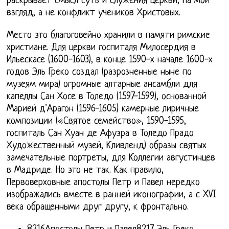
раскрывает смысл суть и служения Церкви, На мой
взгляд, а не конфликт учеников Христовых.
Место это благоговейно хранили в памяти римские
христиане. Для церкви госпиталя Милосердия в
Ильескасе (1600-1603), в конце 1590-х начале 1600-х
годов Эль Греко создал (разрозненные ныне по
музеям мира) огромные алтарные ансамбли для
капеллы Сан Хосе в Толедо (1597-1599), основанной
Марией д'Арагон (1596-1605) камерные лиричные
композиции («Святое семейство», 1590-1595,
госпиталь Сан Хуан де Афуэра в Толедо Прадо
Художественный музей, Кливленд) образы святых
замечательные портреты, для Коллегии августинцев
в Мадриде. Но это не так. Как правило,
Первоверховные апостолы Петр и Павел нередко
изображались вместе в ранней иконографии, а с XVI
века обращенными друг другу, к фронтально.