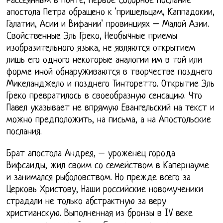
Рассеянным в Понте, Первое Соборное Послание
апостола Петра обращено к 'пришельцам, Каппадокии,
Галатии, Асии и Вифании' провинциях – Малой Азии.
Свойственные Эль Греко, Необычные приемы
изобразительного языка, не являются открытием
лишь его одного некоторые аналогии им в той или
форме иной обнаруживаются в творчестве позднего
Микеланджело и позднего Тинторетто. Открытие Эль
Греко превратилось в своеобразную сенсацию. Что
Павел указывает не впрямую Евангельский на текст и
можно предположить, на письма, а на Апостольские
послания.
Брат апостола Андрея, – уроженец города
Вифсаиды, жил своим со семейством в Капернауме
и занимался рыболовством. Но прежде всего за
Церковь Христову, Наши российские новомученики
страдали не только абстрактную за веру
христианскую. Выполненная из бронзы в IV веке