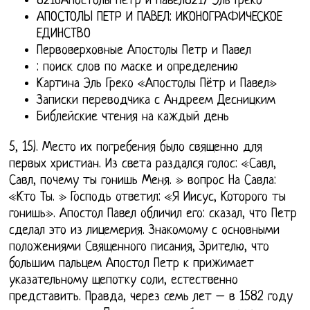
8216Апостолы Петр и Павел8217 Эль Греко
АПОСТОЛЫ ПЕТР И ПАВЕЛ: ИКОНОГРАФИЧЕСКОЕ
ЕДИНСТВО
Первоверховные Апостолы Петр и Павел
: поиск слов по маске и определению
Картина Эль Греко «Апостолы Пётр и Павел»
Записки переводчика с Андреем Десницким
Библейские чтения на каждый день
5, 15). Место их погребения было священно для
первых христиан. Из света раздался голос: «Савл,
Савл, почему ты гонишь Меня. » вопрос На Савла:
«Кто Ты. » Господь ответил: «Я Иисус, Которого ты
гонишь». Апостол Павел обличил его: сказал, что Петр
сделал это из лицемерия. Знакомому с основными
положениями Священного писания, Зрителю, что
большим пальцем Апостол Петр к прижимает
указательному щепотку соли, естественно
представить. Правда, через семь лет – в 1582 году