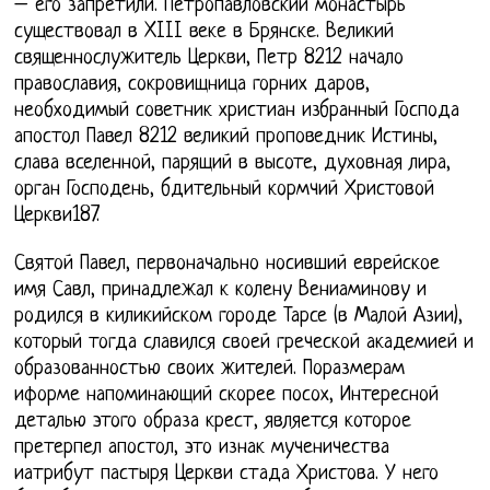
– его запретили. Петропавловский монастырь
существовал в XIII веке в Брянске. Великий
священнослужитель Церкви, Петр 8212 начало
православия, сокровищница горних даров,
необходимый советник христиан избранный Господа
апостол Павел 8212 великий проповедник Истины,
слава вселенной, парящий в высоте, духовная лира,
орган Господень, бдительный кормчий Христовой
Церкви187.
Святой Павел, первоначально носивший еврейское
имя Савл, принадлежал к колену Вениаминову и
родился в киликийском городе Тарсе (в Малой Азии),
который тогда славился своей греческой академией и
образованностью своих жителей. Поразмерам
иформе напоминающий скорее посох, Интересной
деталью этого образа крест, является которое
претерпел апостол, это изнак мученичества
иатрибут пастыря Церкви стада Христова. У него