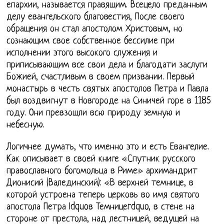
епархии, называется правящим. Всецело преданным
делу евангельского благовестия, После своего
обращения он стал апостолом Христовым, но
сознающим свое собственное бессилие при
исполнении этого высокого служения и
приписывающим все свои дела и благодати заслуги
Божией, счастливым в своем призвании. Первый
монастырь в честь святых апостолов Петра и Павла
был воздвигнут в Новгороде на Синичей горе в 1185
году. Они превзошли всю природу земную и
небесную.
Логичнее думать, что именно это и есть Евангелие.
Как описывает в своей книге «Спутник русского
православного богомольца в Риме» архимандрит
Дионисий (Валединский): «В верхней темнице, в
которой устроена теперь церковь во имя святого
апостола Петра ldquoв Темницеrdquo, в стене на
стороне от престола, над лестницей, ведущей на