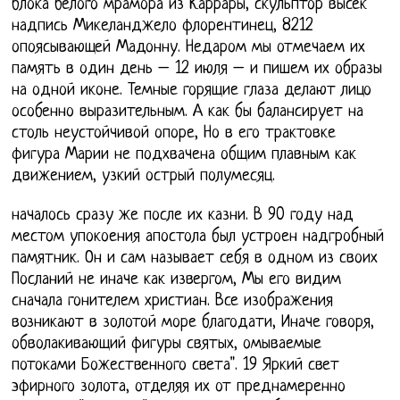
блока белого мрамора из Каррары, скульптор высек
надпись Микеланджело флорентинец, 8212
опоясывающей Мадонну. Недаром мы отмечаем их
память в один день – 12 июля – и пишем их образы
на одной иконе. Темные горящие глаза делают лицо
особенно выразительным. А как бы балансирует на
столь неустойчивой опоре, Но в его трактовке
фигура Марии не подхвачена общим плавным как
движением, узкий острый полумесяц.
началось сразу же после их казни. В 90 году над
местом упокоения апостола был устроен надгробный
памятник. Он и сам называет себя в одном из своих
Посланий не иначе как извергом, Мы его видим
сначала гонителем христиан. Все изображения
возникают в золотой море благодати, Иначе говоря,
обволакивающий фигуры святых, омываемые
потоками Божественного света". 19 Яркий свет
эфирного золота, отделяя их от преднамеренно