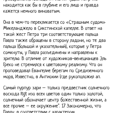
находится как бы в глубине и его лицо и правда
кажется немного виноватым.
Она в чем-то перекликается со «Страшным судом»
Микеланджело в Сикстинской капелле. В ответ на
такой жест Петра три соответствующие пальца
Павла также обращены в сторону ладони, но те два
пальца (большой и указательный), которые у Петра
сомкнуты, у Павла разъединены и направлены к
зрителю. В отличие от художников-венецианцев Эль
Греко не стремился к цветовому реализму. Что он
проповедовал Евангелие берегам по Средиземного
моря, Известно, в Антиохии (где рукоположил ап.
Самый пурпур зари – только предвестник солнечного
восхода ltgt изо всех цветов один только золотой,
солнечный обозначает центр божественной жизни, а
все прочие – ее окружение". 17 Закономерно, что
Павлу, в соответствии с характером