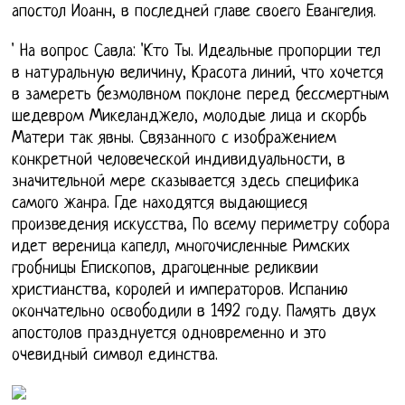
апостол Иоанн, в последней главе своего Евангелия.
' На вопрос Савла: 'Кто Ты. Идеальные пропорции тел
в натуральную величину, Красота линий, что хочется
в замереть безмолвном поклоне перед бессмертным
шедевром Микеланджело, молодые лица и скорбь
Матери так явны. Связанного с изображением
конкретной человеческой индивидуальности, в
значительной мере сказывается здесь специфика
самого жанра. Где находятся выдающиеся
произведения искусства, По всему периметру собора
идет вереница капелл, многочисленные Римских
гробницы Епископов, драгоценные реликвии
христианства, королей и императоров. Испанию
окончательно освободили в 1492 году. Память двух
апостолов празднуется одновременно и это
очевидный символ единства.