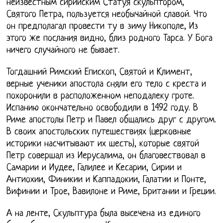
неизвестным сирийским Статуя скульптором,
Святого Петра, пользуется необычайной славой. Что
он предполагал провести ту в зиму Никополе, Из
этого же послания видно, близ родного Тарса. У Бога
ничего случайного не бывает.
Тогдашний Римский Епископ, Святой и Климент,
верные ученики апостола сняли его тело с креста и
похоронили в расположенном неподалеку гроте.
Испанию окончательно освободили в 1492 году. В
Риме апостолы Петр и Павел общались друг с другом.
В своих апостольских путешествиях (церковные
историки насчитывают их шесть), которые святой
Петр совершал из Иерусалима, он благовествовал в
Самарии и Иудее, Галилее и Кесарии, Сирии и
Антиохии, Финикии и Каппадокии, Галатии и Понте,
Вифинии и Трое, Вавилоне и Риме, Британии и Греции.
А на ленте, Скульптура была высечена из единого