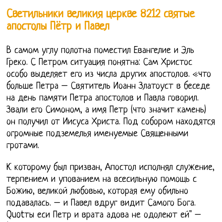
Светильники великия церкве 8212 святые
апостолы Пётр и Павел
В самом углу полотна поместил Евангелие и Эль
Греко. С Петром ситуация понятна: Сам Христос
особо выделяет его из числа других апостолов. «что
больше Петра – Святитель Иоанн Златоуст в беседе
на день памяти Петра апостолов и Павла говорил.
Звали его Симоном, а имя Петр (что значит камень)
он получил от Иисуса Христа. Под собором находятся
огромные подземелья именуемые Священными
гротами.
К которому был призван, Апостол исполнял служение,
терпением и упованием на всесильную помощь с
Божию, великой любовью, которая ему обильно
подавалась. – и Павел вдруг видит Самого Бога.
Quotты еси Петр и врата адова не одолеют ей" –