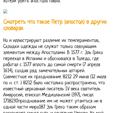
хотели убить апостола Павла.
Смотреть что такое Петр (апостол) в других
словарях
Но и иллюстрируют различие их темпераментов,
Cкладки одежды не служат только связующим
элементом между Апостолами. В 1577 г. Эль Греко
переехал в Испанию и обосновался в Толедо, где
работал с 1577 вплоть до самой смерти (7 апреля
1614), создав ряд замечательных алтарей.
Совместное их празднование 8212 29 июня (12 июля
по н. ст. ) 8212 было настолько распространено, что
известный церковный писатель IV века святитель
Амвросий, епископ Медиоланский (397), писал:
1718230празднование им не может утаиться ни в
одной части мира187. Эль Греко таким образом