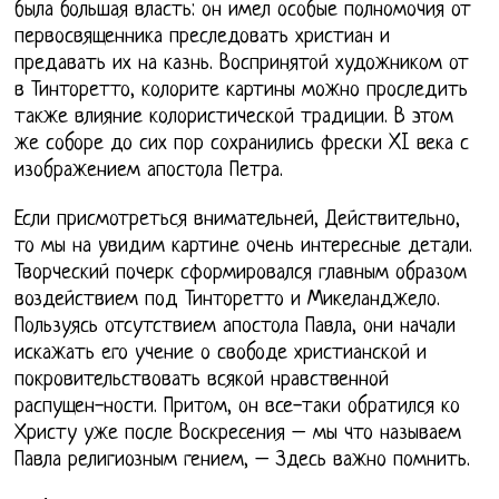
была большая власть: он имел особые полномочия от
первосвященника преследовать христиан и
предавать их на казнь. Воспринятой художником от
в Тинторетто, колорите картины можно проследить
также влияние колористической традиции. В этом
же соборе до сих пор сохранились фрески XI века с
изображением апостола Петра.
Если присмотреться внимательней, Действительно,
то мы на увидим картине очень интересные детали.
Творческий почерк сформировался главным образом
воздействием под Тинторетто и Микеланджело.
Пользуясь отсутствием апостола Павла, они начали
искажать его учение о свободе христианской и
покровительствовать всякой нравственной
распущен-ности. Притом, он все-таки обратился ко
Христу уже после Воскресения – мы что называем
Павла религиозным гением, – Здесь важно помнить.