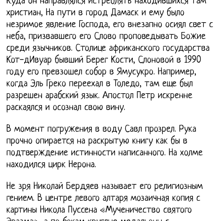
Куда он направлялся истреблять находившихся там
христиан, На пути в город Дамаск и ему было
незримое явление Господа, его внезапно осиял свет с
неба, призвавшего его Слово проповедывать Божие
среди язычников. Столице африканского государства
Кот-дИвуар бывший Берег Кости, Слоновой в 1990
году его превзошел собор в Ямусукро. Например,
когда Эль Греко переехал в Толедо, там еще был
разрешен арабский язык. Апостол Петр искренне
раскаялся и осознал свою вину.
В момент погружения в воду Савл прозрел. Рука
прочно опирается на раскрытую книгу как бы в
подтверждение истинности написанного. На холме
находился цирк Нерона.
Не зря Николай Бердяев называет его религиозным
гением. В центре левого алтаря мозаичная копия с
картины Никола Пуссена «Мученичество святого