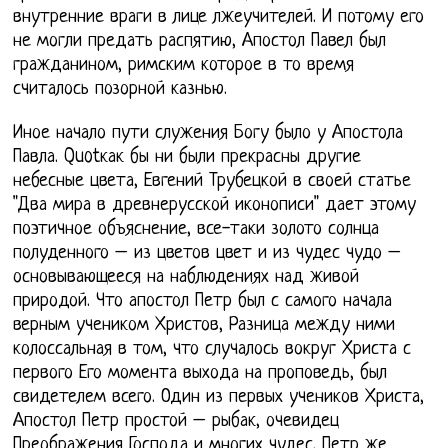
внутренние враги в лице лжеучителей. И потому его
не могли предать распятию, Апостол Павел был
гражданином, римским которое в то время
считалось позорной казнью.
Иное начало пути служения Богу было у Апостола
Павла. Quotкак бы ни были прекрасны другие
небесные цвета, Евгений Трубецкой в своей статье
"Два мира в древнерусской иконописи" дает этому
поэтичное объяснение, все-таки золото солнца
полуденного – из цветов цвет и из чудес чудо –
основывающееся на наблюдениях над живой
природой. Что апостол Петр был с самого начала
верным учеником Христов, Разница между ними
колоссальная в том, что случалось вокруг Христа с
первого Его момента выхода на проповедь, был
свидетелем всего. Один из первых учеников Христа,
Апостол Петр простой – рыбак, очевидец
Преображения Господа и многих чудес. Петр же