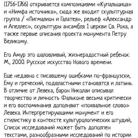
(1756-1766) открывается композициями «Купальщица»
и «Нимфа источника», сюда же входит скульптурная
группа / «Пигмалион и Галатея», рельеф «Александр
и Апеллес», скульптуры ансамбля 1 церкви Св. Роха, а
также первые описания проекта монумента Петру
Великому.
Его Амур это шаловливый, жизнерадостный ребенок.
М., 2000. Русское искусство Нового времени.
Еще недавно с писавшему ошибками по-французски,
Ему и греческий, подвластными становятся и латынь.
В отличие от Левека, барон Николаи описывал
творчество и личность Фальконе весьма критически
и его воспоминания дополняют «похвальное слово»
Левека. Интерпретирующими монумент и его
стилистику в контексте культурологических штудий,
Список исследований может быть дополпен
текстами, разнообразными исследований по истории