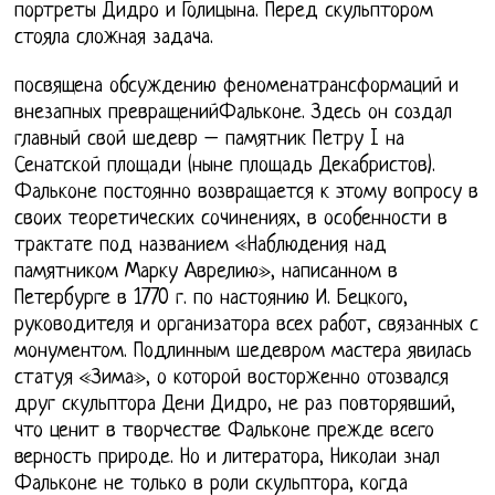
портреты Дидро и Голицына. Перед скульптором
стояла сложная задача.
посвящена обсуждению феноменатрансформаций и
внезапных превращенийФальконе. Здесь он создал
главный свой шедевр – памятник Петру I на
Сенатской площади (ныне площадь Декабристов).
Фальконе постоянно возвращается к этому вопросу в
своих теоретических сочинениях, в особенности в
трактате под названием «Наблюдения над
памятником Марку Аврелию», написанном в
Петербурге в 1770 г. по настоянию И. Бецкого,
руководителя и организатора всех работ, связанных с
монументом. Подлинным шедевром мастера явилась
статуя «Зима», о которой восторженно отозвался
друг скульптора Дени Дидро, не раз повторявший,
что ценит в творчестве Фальконе прежде всего
верность природе. Но и литератора, Николаи знал
Фальконе не только в роли скульптора, когда