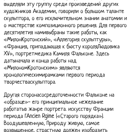
выделяли эту группу среди произведений других
художников Академии, говорили о большом таланте
скульптора, о его исключительном знании анатомии и
о мастерстве композиционного решения. Для первого
десятилетия намивыбраны такие работы, как
«МилонКротонский», «Аллегория скульптуры»,
«Франция, припадающая к бюсту короляЛюдовика
XV», портретмедика Камиля Фальконе. Здесь
датыначала и конца работы над
«МилономКротонским» являются
хронологическимирамками первого периода
творчестваскульптора.
Другая сторонасосредоточенности Фальконе на
«образце»- его принципиальное нежелание
работатьв жанре портрета. искусству Франции
периода l'Ancien Rgime («Старого порядка»).
Воодушевленную, Природу живую, самое
возвышенное, страстную должен изобразить