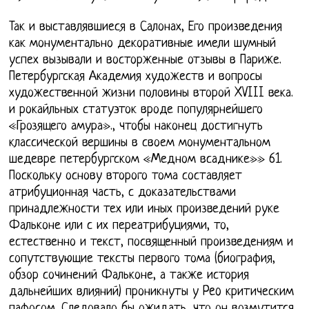
Так и выставлявшиеся в Салонах, Его произведения
как монументально декоративные имели шумный
успех вызывали и восторженные отзывы в Париже.
Петербургская Академия художеств и вопросы
художественной жизни половины второй XVIII века.
и рокайльных статуэток вроде популярнейшего
«Грозящего амура»., чтобы наконец достигнуть
классической вершины в своем монументальном
шедевре петербургском «Медном всаднике»» 61.
Поскольку основу второго тома составляет
атрибуционная часть, с доказательствами
принадлежности тех или иных произведений руке
Фальконе или с их переатрибуциями, то,
естественно и текст, посвященный произведениям и
сопутствующие тексты первого тома (биография,
обзор сочинений Фальконе, а также история
дальнейших влияний) проникнуты у Peo критическим
пафосом. Следовало бы ожидать, что он возмутится