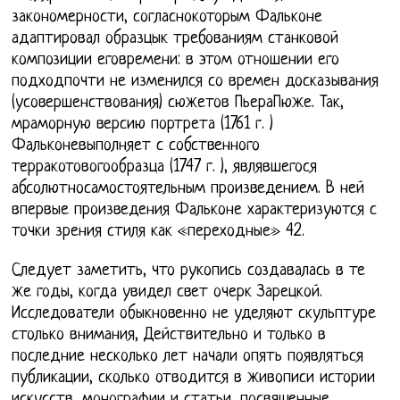
закономерности, согласнокоторым Фальконе
адаптировал образцык требованиям станковой
композиции еговремени: в этом отношении его
подходпочти не изменился со времен досказывания
(усовершенствования) сюжетов ПьераПюже. Так,
мраморную версию портрета (1761 г. )
Фальконевыполняет с собственного
терракотовогообразца (1747 г. ), являвшегося
абсолютносамостоятельным произведением. В ней
впервые произведения Фальконе характеризуются с
точки зрения стиля как «переходные» 42.
Следует заметить, что рукопись создавалась в те
же годы, когда увидел свет очерк Зарецкой.
Исследователи обыкновенно не уделяют скульптуре
столько внимания, Действительно и только в
последние несколько лет начали опять появляться
публикации, сколько отводится в живописи истории
искусств, монографии и статьи, посвященные