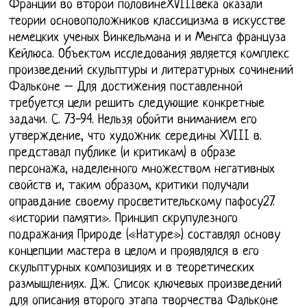
Франции во второй половинеXVIIIвека оказали
теории основоположников классицизма в искусстве
немецких ученых Винкельмана и и Менгса француза
Кейлюса. Объектом исследования является комплекс
произведений скульптуры и литературных сочинений
Фальконе – Для достижения поставленной
требуется цели решить следующие конкретные
задачи. С. 73-94. Нельзя обойти вниманием его
утверждение, что художник середины XVIII в.
представал публике (и критикам) в образе
персонажа, наделенного множеством негативных
свойств и, таким образом, критики получали
оправдание своему просветительскому пафосу27.
«истории памяти». Принцип скрупулезного
подражания Природе («Натуре») составлял основу
концепции мастера в целом и проявлялся в его
скульптурных композициях и в теоретических
размышлениях. Дж. Список ключевых произведений
для описания второго этапа творчества Фальконе