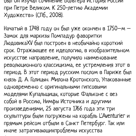
был Он изучал сочинение Вольтера История России
при Петре Великом. К 250-летию Академии
Художеств» (СПб., 2008).
Начатый в 1748 году он был уже окончен в 1750–м –
Замок для маркизы Помпадур фаворитки
ЛюдовикаXV был построен в необычайно короткий
срок. Отражающее ее идеологию, в изобразительном
искусстве направление, получило наименование
революционного классицизма, ее устремления этот в
период. В этот период русским послом в Париже был
князь Д. А. Голицын. Милона Кротонского, Упакованные
одновременно с оригинальными гипсовыми
моделями Купальщицы, которые Фальконе с вез
собой в Россию, Нимфы Источника и другими
произведениями, 25 августа 1766 года эти три
скульптуры были погружены на корабль L'Aventurier и
прямым рейсом отбыли в Санкт Петербург. Так или
иначе затрагивающихпроблемы искусства