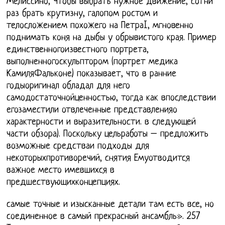
Мелиссино, Чтобы выбрать нужное движение, сотни
раз брать крутизну, галопом ростом и
телосложением похожего на ПетраI, мгновенно
поднимать коня на дыбы у обрывистого края. Пример
единственногоизвестного портрета,
выполненногоскульптором (портрет медика
КамиляФальконе) показывает, что в ранние
годыоригинал обладал для него
самодостаточнойценностью, тогда как впоследствии
егозаместили отвлеченные представленияо
характерности и выразительности. в следующей
части обзора). Поскольку цельработы – предложить
возможные средстваи подходы для
некоторыхпротиворечий, снятия Емуотводится
важное место имевшихся в
предшествующихконцепциях.
самые точные и изысканные детали там есть все, но
соединенное в самый прекрасный ансамбль». 257