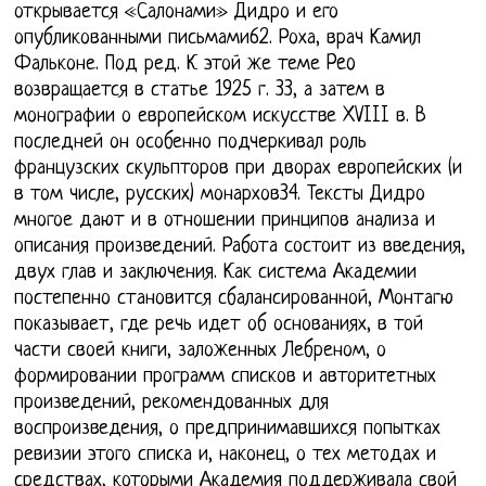
открывается «Салонами» Дидро и его
опубликованными письмами62. Роха, врач Камил
Фальконе. Под ред. К этой же теме Peo
возвращается в статье 1925 г. 33, а затем в
монографии о европейском искусстве XVIII в. В
последней он особенно подчеркивал роль
французских скульпторов при дворах европейских (и
в том числе, русских) монархов34. Тексты Дидро
многое дают и в отношении принципов анализа и
описания произведений. Работа состоит из введения,
двух глав и заключения. Как система Академии
постепенно становится сбалансированной, Монтагю
показывает, где речь идет об основаниях, в той
части своей книги, заложенных Лебреном, о
формировании программ списков и авторитетных
произведений, рекомендованных для
воспроизведения, о предпринимавшихся попытках
ревизии этого списка и, наконец, о тех методах и
средствах, которыми Академия поддерживала свой