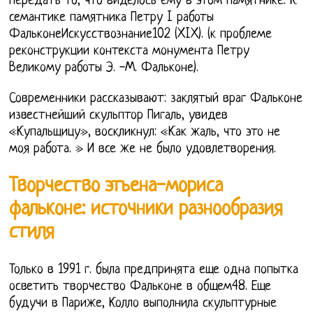
передать то, что виделось ему в этом памятнике. К
семантике памятника Петру I работы
ФальконеИскусствознание102 (XIX). (к проблеме
реконструкции контекста монумента Петру
Великому работы Э. -М. Фальконе).
Современники рассказывают: заклятый враг Фальконе
известнейший скульптор Пигаль, увидев
«Купальщицу», воскликнул: «Как жаль, что это не
моя работа. » И все же не было удовлетворения.
Творчество этьена-мориса
фальконе: источники разнообразия
стиля
Только в 1991 г. была предпринята еще одна попытка
осветить творчество Фальконе в общем48. Еще
будучи в Париже, Колло выполнила скульптурные