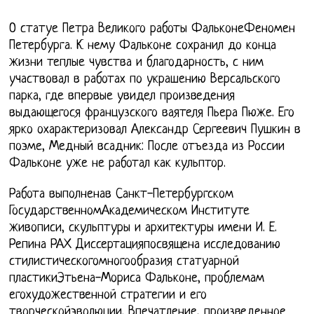
О статуе Петра Великого работы ФальконеФеномен
Петербурга. К нему Фальконе сохранил до конца
жизни теплые чувства и благодарность, с ним
участвовал в работах по украшению Версальского
парка, где впервые увидел произведения
выдающегося французского ваятеля Пьера Пюже. Его
ярко охарактеризовал Александр Сергеевич Пушкин в
поэме, Медный всадник: После отъезда из России
Фальконе уже не работал как кульптор.
Работа выполненав Санкт-Петербургском
ГосударственномАкадемическом Институте
живописи, скульптуры и архитектуры имени И. Е.
Репина РАХ Диссертацияпосвящена исследованию
стилистическогомногообразия статуарной
пластикиЭтьена-Мориса Фальконе, проблемам
егохудожественной стратегии и его
творческойэволюции. Впечатление, произведенное