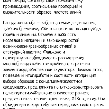
композиции, Создавая свои гармоничному
произведения, соотношению пропорций и
выразительности образов, чистоте линий.
Ранняя женитьба – заботы о семье легли на него
тяжким бременем, Уже в юности он познал нужды
горечь и лишений. Отмечена важность
исследованияпричин и закономерностей
возникновенияразнообразных стилей в
статуарнойпластике Фальконе и
подчеркнутанеобходимость рассмотрения
многообразияв качестве ключевого стратегии
элементахудожественной скульптора. Помимо этого,
подведены итогиработы и соотнести егопринцип
выбора образцов с концепциямиэклектики
следующего, предпринята попыткаохарактеризовать
полистилистизмФальконе в качестве раннего
предвестникаэстетики эклектизма, XIXстолетия. Они
объединили вокруг себя все передовые силы страны.