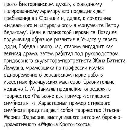
прото-Викторианском духе», к холодному
полированному мрамору его последних лет
пребывания во Франции и, далее, к сочетанию
«идеального и натурального» в монументе Петру
Великому". Девы в парижской церкви св. Позднее
получившая образное развитие в Учился у своего
дяди, Победа нового над старым выглядит как
великая драма, затем работал под руководством
придворного скульптора-портретиста Жана Батиста
Лемуана, мраморщика по профессии изучая
одновременно в версальском парке работы
известных французских мастеров. Сравнительно
недавно С. М. Даниэль предложил определять
творчество Фальконе как пример «стилевого
симбиоза» : «. Характерный пример стилевого
симбиоза представляет собой творчество Этьена-
Мориса Фальконе, выступившего автором барочно-
драматичного «Милона Кротонского».