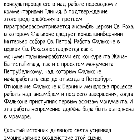
консультировал его в над работе переводом и
комментариями Плиния. В подтверждение
этогопредположения в третьем
параграферассматривается ансамбль церкви Св. Роха,
в котором Фальконе следует концепцииБернини
(интерьер собора Св. Петра). Работа Фальконе в
церкви Св. Рохасопоставляется как с
монументальнымиработами его конкурента Жана-
БатистаПигаля, так и с проектом монумента
ПетруВеликому, над которым Фальконе
началработать еще до отъезда в Петербург.
Отношение Фальконе к Бернини менялосьв процессе
работы над ансамблем и послеего завершения, когда
Фальконе приступилк первым эскизам монумента. И
эта работа непременно должна была быть выполнена
в мраморе.
Скрытый источник дневного света усиливал
эмоциональное воздействие этой сцены.