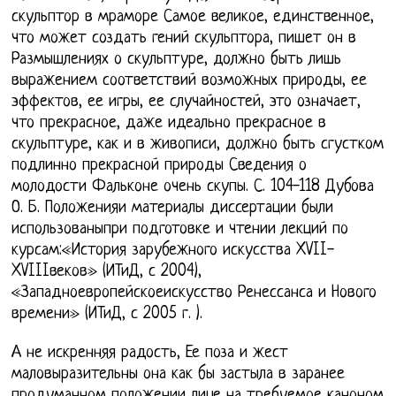
скульптор в мраморе Самое великое, единственное,
что может создать гений скульптора, пишет он в
Размышлениях о скульптуре, должно быть лишь
выражением соответствий возможных природы, ее
эффектов, ее игры, ее случайностей, это означает,
что прекрасное, даже идеально прекрасное в
скульптуре, как и в живописи, должно быть сгустком
подлинно прекрасной природы Сведения о
молодости Фальконе очень скупы. С. 104-118 Дубова
О. Б. Положенияи материалы диссертации были
использованыпри подготовке и чтении лекций по
курсам:«История зарубежного искусства XVII-
XVIIIвеков» (ИТиД, с 2004),
«Западноевропейскоеискусство Ренессанса и Нового
времени» (ИТиД, с 2005 г. ).
А не искренняя радость, Ее поза и жест
маловыразительны она как бы застыла в заранее
продуманном положении лице на требуемое каноном