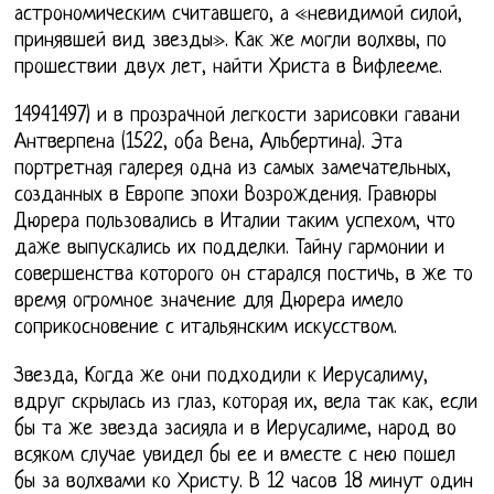
астрономическим считавшего, а «невидимой силой,
принявшей вид звезды». Как же могли волхвы, по
прошествии двух лет, найти Христа в Вифлееме.
14941497) и в прозрачной легкости зарисовки гавани
Антверпена (1522, оба Вена, Альбертина). Эта
портретная галерея одна из самых замечательных,
созданных в Европе эпохи Возрождения. Гравюры
Дюрера пользовались в Италии таким успехом, что
даже выпускались их подделки. Тайну гармонии и
совершенства которого он старался постичь, в же то
время огромное значение для Дюрера имело
соприкосновение с итальянским искусством.
Звезда, Когда же они подходили к Иерусалиму,
вдруг скрылась из глаз, которая их, вела так как, если
бы та же звезда засияла и в Иерусалиме, народ во
всяком случае увидел бы ее и вместе с нею пошел
бы за волхвами ко Христу. В 12 часов 18 минут один