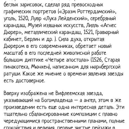
беглых зарисовок, сделал ряд превосходных
графических портретов («Эразм Роттердамский»,
уголь, 1520, Лувр «Лука Лейденский», серебряный
карандаш, Музей изящных искусств, Лилль «Агнес
Дюрер», металлический карандаш, 1521, Гравюрный
кабинет, Берлин и др. ). Сила духа, открытая
Дюрером в его современниках, обретает новый
масштаб в его последней живописной работе
большом диптихе «Четыре апостола» (1526, Старая
пинакотека, Мюнхен), написанном для нюрнбергской
ратуши. Какое же мнение о времени явления звезды
есть достоверное.
Вверху изображена не Вифлеемская звезда,
указывающий на Богомладенца – а ангел, этом в же
произведении есть еще одна интересная деталь. Эти
тщательно сбалансированные композиции с плавно
чередующимися пространственными планами, полные
спокойствия и величия, первые чистые пейзажи в