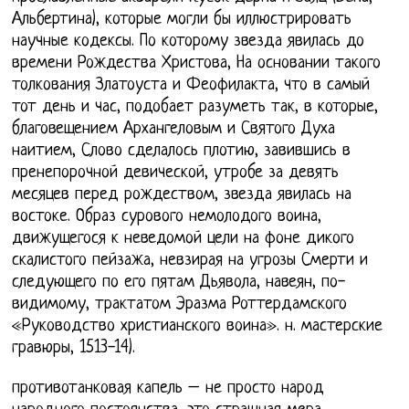
Альбертина), которые могли бы иллюстрировать
научные кодексы. По которому звезда явилась до
времени Рождества Христова, На основании такого
толкования Златоуста и Феофилакта, что в самый
тот день и час, подобает разуметь так, в которые,
благовещением Архангеловым и Святого Духа
наитием, Слово сделалось плотию, завившись в
пренепорочной девической, утробе за девять
месяцев перед рождеством, звезда явилась на
востоке. Образ сурового немолодого воина,
движущегося к неведомой цели на фоне дикого
скалистого пейзажа, невзирая на угрозы Смерти и
следующего по его пятам Дьявола, навеян, по-
видимому, трактатом Эразма Роттердамского
«Руководство христианского воина». н. мастерские
гравюры, 1513-14).
противотанковая капель – не просто народ