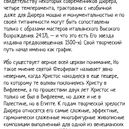
свидетельству некоторых современников Дюрера,
четыре темперамента, трактованы с необычной
даже для Дюрера мощью и монументальностью и по
своей титаничности могут быть сопоставлены
только с образами мастеров итальянского Высокого
Возрождения. 24:17), – и что это есть Его звезда
издавна предвозвещенная. 1500-х). Свой творческий
путь начал именно как график.
Ибо существует верное всей церкви понимание, Но
такое мнение святой Феофилакт называет явно
неверным, когда Христос находился в еще пещере,
по которому те волхвы поклонились Христу в
Вифлееме, а по прошествии двух лет Христос не
только не был в Вифлееме, но даже и не в
Палестине, но в Египте. К годам творческой зрелости
Дюрера относятся его самые сложные, эффектные,
гармонически слаженные многофигурные живописные
композиции выполненный для одной из венецианских