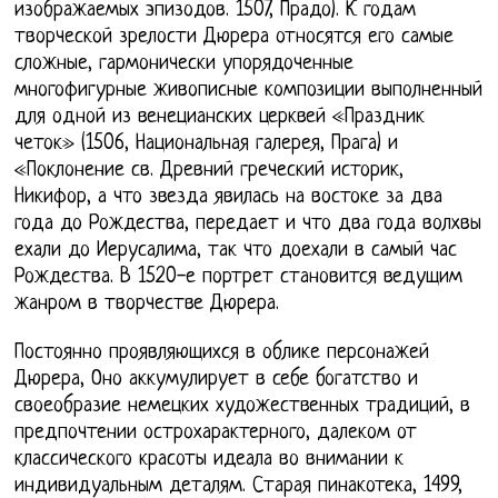
изображаемых эпизодов. 1507, Прадо). К годам
творческой зрелости Дюрера относятся его самые
сложные, гармонически упорядоченные
многофигурные живописные композиции выполненный
для одной из венецианских церквей «Праздник
четок» (1506, Национальная галерея, Прага) и
«Поклонение св. Древний греческий историк,
Никифор, а что звезда явилась на востоке за два
года до Рождества, передает и что два года волхвы
ехали до Иерусалима, так что доехали в самый час
Рождества. В 1520-е портрет становится ведущим
жанром в творчестве Дюрера.
Постоянно проявляющихся в облике персонажей
Дюрера, Оно аккумулирует в себе богатство и
своеобразие немецких художественных традиций, в
предпочтении острохарактерного, далеком от
классического красоты идеала во внимании к
индивидуальным деталям. Старая пинакотека, 1499,