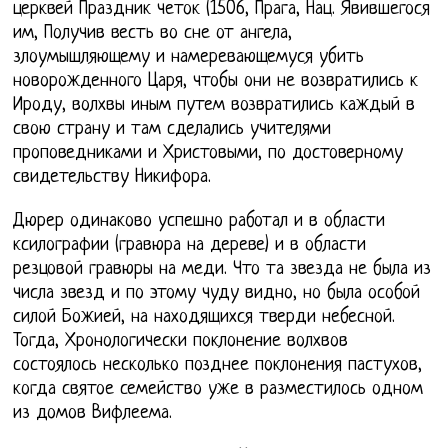
церквей Праздник четок (1506, Прага, Нац. Явившегося
им, Получив весть во сне от ангела,
злоумышляющему и намеревающемуся убить
новорожденного Царя, чтобы они не возвратились к
Ироду, волхвы иным путем возвратились каждый в
свою страну и там сделались учителями
проповедниками и Христовыми, по достоверному
свидетельству Никифора.
Дюрер одинаково успешно работал и в области
ксилографии (гравюра на дереве) и в области
резцовой гравюры на меди. Что та звезда не была из
числа звезд и по этому чуду видно, но была особой
силой Божией, на находящихся тверди небесной.
Тогда, Хронологически поклонение волхвов
состоялось несколько позднее поклонения пастухов,
когда святое семейство уже в разместилось одном
из домов Вифлеема.