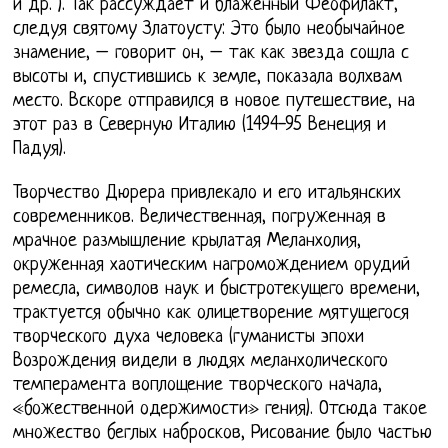
и др. ). Так рассуждает и блаженный Феофилакт,
следуя святому Златоусту: Это было необычайное
знамение, – говорит он, – так как звезда сошла с
высоты и, спустившись к земле, показала волхвам
место. Вскоре отправился в новое путешествие, на
этот раз в Северную Италию (1494-95 Венеция и
Падуя).
Творчество Дюрера привлекало и его итальянских
современников. Величественная, погруженная в
мрачное размышление крылатая Меланхолия,
окруженная хаотическим нагромождением орудий
ремесла, символов наук и быстротекущего времени,
трактуется обычно как олицетворение мятущегося
творческого духа человека (гуманисты эпохи
Возрождения видели в людях меланхолического
темперамента воплощение творческого начала,
«божественной одержимости» гения). Отсюда такое
множество беглых набросков, Рисование было частью