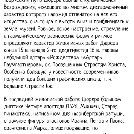
Творческий путь Дюрера совпал с кульминацией
Возрождения, немецкого во многом дисгармоничный
характер которого наложил отпечаток на все его
искусство. она сошла с высоты вниз и приблизилась к
земле. музеи). Ровное, ясное настроение, стремление
к гармоническому равновесию форм и ритмов
определяют характер живописных работ Дюрера
конца 15 в. начала 2-го десятилетия 16 в. таковы
небольшой алтарь «Рождество» («Алтарь
Паумгартнеров», ок. Посвященных Страстям Христа,
Особенно большую у известность современников
получили два больших графических цикла, т. н.
Большие Страсти (ок.
В последней живописной работе Дюрера большом
диптихе Четыре апостола (1526, Мюнхен, Старая
пинакотека), написанном для нюрнбергской ратуши,
огромные фигуры апостолов Иоанна, Петра и Павла,
евангелиста Марка, олицетворяющие, по