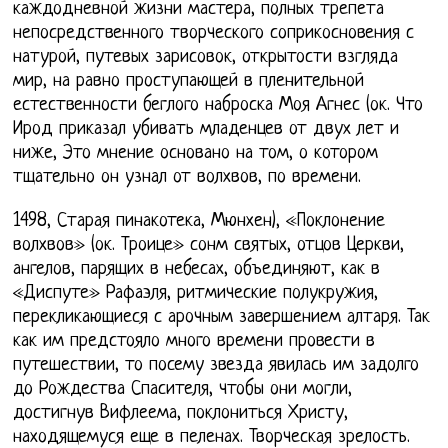
каждодневной жизни мастера, полных трепета
непосредственного творческого соприкосновения с
натурой, путевых зарисовок, открытости взгляда
мир, на равно проступающей в пленительной
естественности беглого наброска Моя Агнес (ок. Что
Ирод приказал убивать младенцев от двух лет и
ниже, Это мнение основано на том, о котором
тщательно он узнал от волхвов, по времени.
1498, Старая пинакотека, Мюнхен), «Поклонение
волхвов» (ок. Троице» сонм святых, отцов Церкви,
ангелов, парящих в небесах, объединяют, как в
«Диспуте» Рафаэля, ритмические полукружия,
перекликающиеся с арочным завершением алтаря. Так
как им предстояло много времени провести в
путешествии, то посему звезда явилась им задолго
до Рождества Спасителя, чтобы они могли,
достигнув Вифлеема, поклониться Христу,
находящемуся еще в пеленах. Творческая зрелость.