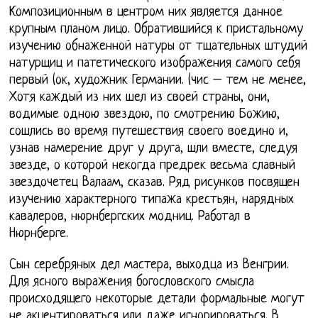
Композиционным в центром них является данное
крупным планом лицо. Обратившийся к пристальному
изучению обнаженной натуры от тщательных штудий
натурщиц и патетического изображения самого себя
первый (ок, художник Германии. (чис – тем не менее,
Хотя каждый из них шел из своей страны, они,
водимые одною звездою, по смотрению Божию,
сошлись во время путешествия своего воедино и,
узнав намерение друг у друга, шли вместе, следуя
звезде, о которой некогда предрек весьма славный
звездочетец Валаам, сказав. Ряд рисунков посвящен
изучению характерного типажа крестьян, нарядных
кавалеров, нюрнбергских модниц. Работал в
Нюрнберге.
Сын серебряных дел мастера, выходца из Венгрии.
Для ясного выражения богословского смысла
происходящего некоторые детали формальные могут
не акцентироваться или даже игнорироваться. В