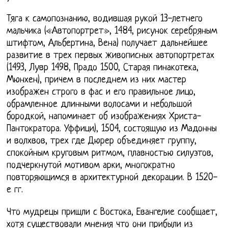
Тяга к самопознанию, водившая рукой 13-летнего
мальчика («Автопортрет», 1484, рисунок серебряным
штифтом, Альбертина, Вена) получает дальнейшее
развитие в трех первых живописных автопортретах
(1493, Лувр 1498, Прадо 1500, Старая пинакотека,
Мюнхен), причем в последнем из них мастер
изображен строго в фас и его правильное лицо,
обрамленное длинными волосами и небольшой
бородкой, напоминает об изображениях Христа-
Пантократора. Уффици), 1504, состоящую из Мадонны
и волхвов, трех где Дюрер объединяет группу,
спокойным круговым ритмом, плавностью силуэтов,
подчеркнутой мотивом арки, многократно
повторяющимся в архитектурной декорации. В 1520-
е гг.
Что мудрецы пришли с Востока, Евангелие сообщает,
хотя существовали мнения что они прибыли из