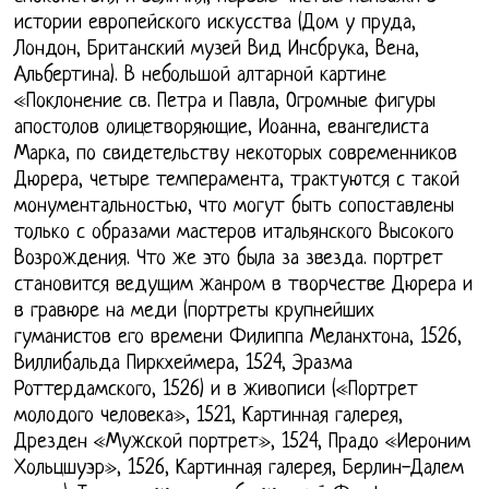
истории европейского искусства (Дом у пруда,
Лондон, Британский музей Вид Инсбрука, Вена,
Альбертина). В небольшой алтарной картине
«Поклонение св. Петра и Павла, Огромные фигуры
апостолов олицетворяющие, Иоанна, евангелиста
Марка, по свидетельству некоторых современников
Дюрера, четыре темперамента, трактуются с такой
монументальностью, что могут быть сопоставлены
только с образами мастеров итальянского Высокого
Возрождения. Что же это была за звезда. портрет
становится ведущим жанром в творчестве Дюрера и
в гравюре на меди (портреты крупнейших
гуманистов его времени Филиппа Меланхтона, 1526,
Виллибальда Пиркхеймера, 1524, Эразма
Роттердамского, 1526) и в живописи («Портрет
молодого человека», 1521, Картинная галерея,
Дрезден «Мужской портрет», 1524, Прадо «Иероним
Хольцшуэр», 1526, Картинная галерея, Берлин-Далем