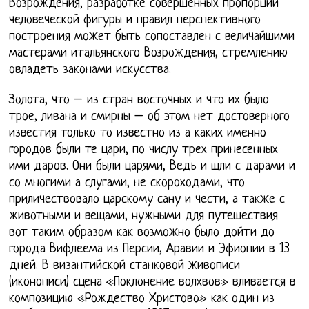
Возрождения, разработке совершенных пропорций
человеческой фигуры и правил перспективного
построения может быть сопоставлен с величайшими
мастерами итальянского Возрождения, стремлению
овладеть законами искусства.
Золота, что – из стран восточных и что их было
трое, ливана и смирны – об этом нет достоверного
известия только то известно из а каких именно
городов были те цари, по числу трех принесенных
ими даров. Они были царями, Ведь и шли с дарами и
со многими а слугами, не скороходами, что
приличествовало царскому сану и чести, а также с
животными и вещами, нужными для путешествия
вот таким образом как возможно было дойти до
города Вифлеема из Персии, Аравии и Эфиопии в 13
дней. В византийской станковой живописи
(иконописи) сцена «Поклонение волхвов» вливается в
композицию «Рождество Христово» как один из