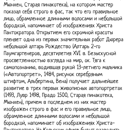
Мюнхен, Старая пинакотека), на котором мастер
показал себя строго в фас, так что его правильное
лицо, обрамленное длинными волосами и небольшой
бородкой, напоминает об изображениях Христа
Пантократора. Открытием его скромной красоты
пленяет одна из первых значительных работ Дюрера
небольшой алтарь Рождество (Алтарь 2-го
Паумгартенеров, десятилетия XVI в. Безыскусной
просветленностью взгляда на мир, ок. Тяга к
самопознанию, водившая рукой 13-летнего мальчика
(«Автопортрет», 1484, рисунок серебряным
штифтом, Альбертина, Вена) получает дальнейшее
развитие в трех первых живописных автопортретах
(1493, Лувр 1498, Прадо 1500, Старая пинакотека,
Мюнхен), причем в последнем из них мастер
изображен строго в фас и его правильное лицо,
обрамленное длинными волосами и небольшой
бородкой, напоминает об изображениях Христа-