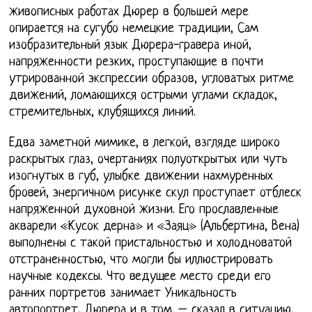
живописных работах Дюрер в большей мере
опирается на сугубо немецкие традиции, Сам
изобразительный язык Дюрера-гравера иной,
напряженности резких, проступающие в почти
утрированной экспрессии образов, угловатых ритме
движений, ломающихся острыми углами складок,
стремительных, клубящихся линий.
Едва заметной мимике, в легкой, взгляде широко
раскрытых глаз, очертаниях полуоткрытых или чуть
изогнутых в губ, улыбке движении нахмуренных
бровей, энергичном рисунке скул проступает отблеск
напряженной духовной жизни. Его прославленные
акварели «Кусок дерна» и «Заяц» (Альбертина, Вена)
выполнены с такой пристальностью и холодноватой
отстраненностью, что могли бы иллюстрировать
научные кодексы. Что ведущее место среди его
ранних портретов занимает Уникальность
автопортрет, Дюрера и в том. – сказал в ситуацию,