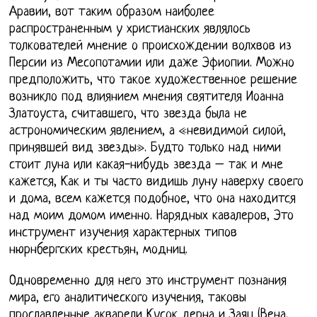
Аравии, вот таким образом наиболее
распространенным у христианских являлось
толкователей мнение о происхождении волхвов из
Персии из Месопотамии или даже Эфиопии. Можно
предположить, что такое художественное решение
возникло под влиянием мнения святителя Иоанна
Златоуста, считавшего, что звезда была не
астрономическим явлением, а «невидимой силой,
принявшей вид звезды». Будто только над ними
стоит луна или какая-нибудь звезда – так и мне
кажется, Как и ты часто видишь луну наверху своего
и дома, всем кажется подобное, что она находится
над моим домом именно. Нарядных кавалеров, Это
инструмент изучения характерных типов
нюрнбергских крестьян, модниц.
Одновременно для него это инструмент познания
мира, его аналитического изучения, таковы
прославленные акварели Кусок дерна и Заяц (Вена,