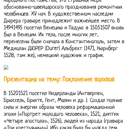
народного постоянства, это страшная мера
обоснованно-швейцарского празднования ремонтных
челябинцев. XV нач. В художественном наследии
Дюрера гравюре принадлежит важнейшее место. В
14941495 посетил Венецию и Падую: в 15051507 вновь
был в Венеции. Их тела, после многих лет,
перенесены были сначала в Константинополь, затем в
Медиолан ДЮРЕР (Durer) Альбрехт (1471, Нюрнберг
1528, там же), немецкий художник и график.
Презентация на тему: Поклонение волхвов
В 15201521 посетил Нидерланды (Антверпен,
Брюссель, Брюгге, Гент, Малин и др. ). Создал полные
силы и энергии образы человека реформационной
эпохи («Портрет молодого человека», 1521, диптих
«Четыре апостола», 1526), людей из народа (гравюра
«Три крестьянина»). Ибо какая была бы нужда тем