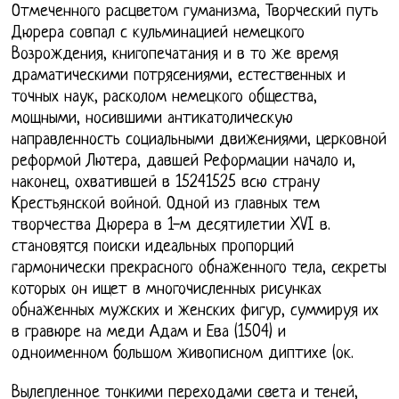
Отмеченного расцветом гуманизма, Творческий путь
Дюрера совпал с кульминацией немецкого
Возрождения, книгопечатания и в то же время
драматическими потрясениями, естественных и
точных наук, расколом немецкого общества,
мощными, носившими антикатолическую
направленность социальными движениями, церковной
реформой Лютера, давшей Реформации начало и,
наконец, охватившей в 15241525 всю страну
Крестьянской войной. Одной из главных тем
творчества Дюрера в 1-м десятилетии XVI в.
становятся поиски идеальных пропорций
гармонически прекрасного обнаженного тела, секреты
которых он ищет в многочисленных рисунках
обнаженных мужских и женских фигур, суммируя их
в гравюре на меди Адам и Ева (1504) и
одноименном большом живописном диптихе (ок.
Вылепленное тонкими переходами света и теней,