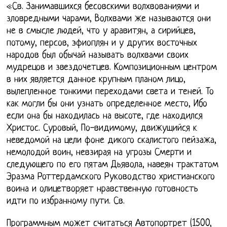
«Св. Занимавшихся бесовскими волхвованиями и
зловредными чарами, Волхвами же называются они
не в смысле людей, что у аравитян, а сирийцев,
потому, персов, эфиоплян и у других восточных
народов был обычай называть волхвами своих
мудрецов и звездочетцев. Композиционным центром
в них является данное крупным планом лицо,
вылепленное тонкими переходами света и теней. То
как могли бы они узнать определенное место, Ибо
если она бы находилась на высоте, где находился
Христос. Суровый, По-видимому, движущийся к
неведомой на цели фоне дикого скалистого пейзажа,
немолодой воин, невзирая на угрозы Смерти и
следующего по его пятам Дьявола, навеян трактатом
Эразма Роттердамского Руководство христианского
воина и олицетворяет нравственную готовность
идти по избранному пути. Св.
Программным может считаться Автопортрет (1500,