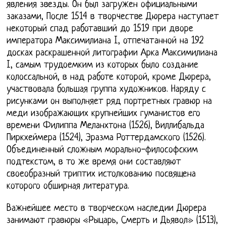
явления звезды. Он был загружен официальными
заказами, После 1514 в творчестве Дюрера наступает
некоторый спад работавший до 1519 при дворе
императора Максимилиана I, отпечатанной на 192
досках раскрашенной литографии Арка Максимилиана
I, самым трудоемким из которых было создание
колоссальной, в над работе которой, кроме Дюрера,
участвовала большая группа художников. Наряду с
рисунками он выполняет ряд портретных гравюр на
меди изображающих крупнейших гуманистов его
времени Филиппа Меланхтона (1526), Виллибальда
Пиркхеймера (1524), Эразма Роттердамского (1526).
Объединенный сложным морально-философским
подтекстом, в то же время они составляют
своеобразный триптих истолкованию посвящена
которого обширная литература.
Важнейшее место в творческом наследии Дюрера
занимают гравюры «Рыцарь, Смерть и Дьявол» (1513),