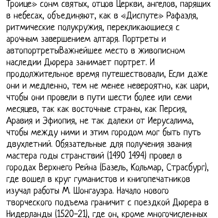
Троице» сонм святых, отцов Церкви, ангелов, парящих
в небесах, объединяют, как в «Диспуте» Рафаэля,
ритмические полукружия, перекликающиеся с
арочным завершением алтаря. Портреты и
автопортретыВажнейшее место в живописном
наследии Дюрера занимает портрет. И
продолжительное время путешествовали, Если даже
они и медленно, тем не менее невероятно, как цари,
чтобы они провели в пути шести более или семи
месяцев, так как восточные страны, как Персия,
Аравия и Эфиопия, не так далеки от Иерусалима,
чтобы между ними и этим городом мог быть путь
двухлетний. Обязательные для получения звания
мастера годы странствий (1490 1494) провел в
городах Верхнего Рейна (Базель, Кольмар, Страсбург),
где вошел в круг гуманистов и книгопечатников
изучал работы М. Шонгауэра. Начало нового
творческого подъема граничит с поездкой Дюрера в
Нидерланды (1520-21), где он, кроме многочисленных