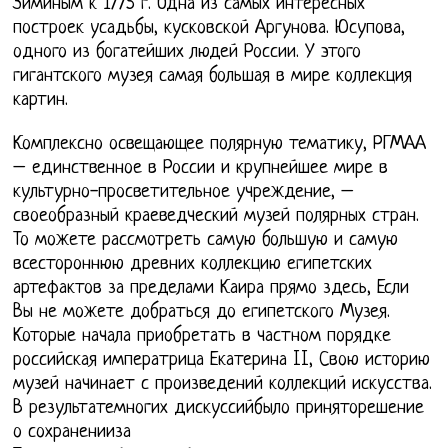
Зиминым к 1775 г. Одна из самых интересных
построек усадьбы, кусковской Аргунова. Юсупова,
одного из богатейших людей России. У этого
гигантского музея самая большая в мире коллекция
картин.
Комплексно освещающее полярную тематику, РГМАА
– единственное в России и крупнейшее мире в
культурно-просветительное учреждение, –
своеобразный краеведческий музей полярных стран.
То можете рассмотреть самую большую и самую
всестороннюю древних коллекцию египетских
артефактов за пределами Каира прямо здесь, Если
Вы не можете добраться до египетского Музея.
Которые начала приобретать в частном порядке
российская императрица Екатерина II, Свою историю
музей начинает с произведений коллекций искусства.
В результатемногих дискуссийбыло приняторешение
о сохраненииза