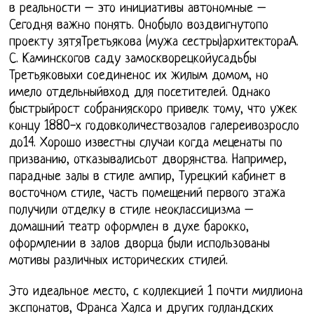
в реальности – это инициативы автономные –
Сегодня важно понять. Онобыло воздвигнутопо
проекту зятяТретьякова (мужа сестры)архитектораА.
С. Каминскогов саду замоскворецкойусадьбы
Третьяковыхи соединенос их жилым домом, но
имело отдельныйвход для посетителей. Однако
быстрыйрост собранияскоро привелк тому, что ужек
концу 1880-х годовколичествозалов галереивозросло
до14. Хорошо известны случаи когда меценаты по
призванию, отказывалисьот дворянства. Например,
парадные залы в стиле ампир, Турецкий кабинет в
восточном стиле, часть помещений первого этажа
получили отделку в стиле неоклассицизма –
домашний театр оформлен в духе барокко,
оформлении в залов дворца были использованы
мотивы различных исторических стилей.
Это идеальное место, с коллекцией 1 почти миллиона
экспонатов, Франса Халса и других голландских