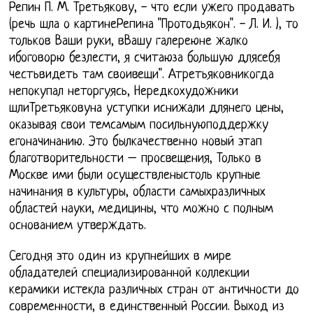
Репин П. М. Третьякову, - что если ужего продавать
(речь шла о картинеРепина "Протодьякон". - Л. И. ), то
тольков Ваши руки, вВашу галереюне жалко
ибоговорю безлести, я считаюза большую длясебя
честьвидеть там своивещи". Атретьяковникогда
непокупал неторгуясь, Нередкохудожники
шлиТретьяковуна уступки иснижали длянего цены,
оказывая свои темсамым посильнуюподдержку
егоначинанию. Это былкачественно новый этап
благотворительности – просвещения, Только в
Москве ими были осуществленыстоль крупные
начинания в культуры, области самыхразличных
областей науки, медицины, что можно с полным
основанием утверждать.
Сегодня это один из крупнейших в мире
обладателей специализированной коллекции
керамики истекла различных стран от античности до
современности, в единственный России. Выход из