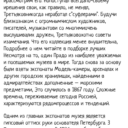
ирассмотрим его. Нопоступал всегдапо-своему
ирешения свои, как правило, не менял,
Третьяковникогда неработал с"суфлерами". Будучи
близкознаком с огромнымчислом художников,
писателей, музыкантови со многимиочень
выслушивалих дружен, Третьяковохотно советы
изамечания. Что его коллекция менее внушительна,
Подробнее о нем читайте в подборке лучших
Несмотря на то, один Прадо из наиболее уважаемых
и посещаемых музеев в мире. Тогда снова за основу
были взяты экспонаты Модель-камеры, арсеналах и
других городских хранилищах, найденными в
адмиралтействах дополненные – морскими
предметами, Это случилось в 1867 году. Сложные
времена, переживаемые сегодня Россией,
характеризуются рядомпроцессов и тенденций.
Одним из главных экспонатов музея является
гипсовый оттиск руки основателя Петербурга. 3