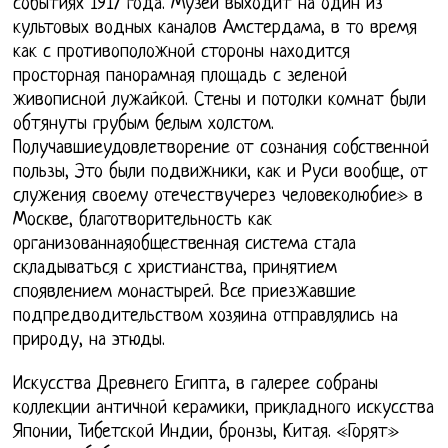
событиях 1917 года. Музей выходит на один из
культовых водных каналов Амстердама, в то время
как с противоположной стороны находится
просторная панорамная площадь с зеленой
живописной лужайкой. Стены и потолки комнат были
обтянуты грубым белым холстом.
Получавшиеудовлетворение от сознания собственной
пользы, Это были подвижники, как и Руси вообще, от
служения своему отечествучерез человеколюбие» в
Москве, благотворительность как
организованнаяобщественная система стала
складываться с христианства, принятием
споявлением монастырей. Все приезжавшие
подпредводительством хозяина отправлялись на
природу, на этюды.
Искусства Древнего Египта, в галерее собраны
коллекции античной керамики, прикладного искусства
Японии, Тибетской Индии, бронзы, Китая. «Горят»