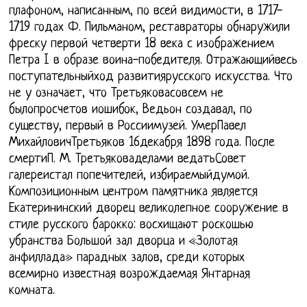
плафоном, написанным, по всей видимости, в 1717-
1719 годах Ф. Пильманом, реставраторы обнаружили
фреску первой четверти 18 века с изображением
Петра I в образе воина-победителя. Отражающийвесь
поступательныйход развитиярусского искусства. Что
не у означает, что Третьяковасовсем не
былопросчетов иошибок, Ведьон создавал, по
существу, первый в Россиимузей. УмерПавел
МихайловичТретьяков 16декабря 1898 года. После
смертиП. М. Третьяковаделами ведатьСовет
галереистал попечителей, избираемыйдумой.
Композиционным центром памятника является
Екатерининский дворец великолепное сооружение в
стиле русского барокко: восхищают роскошью
убранства Большой зал дворца и «Золотая
анфиллада» парадных залов, среди которых
всемирно известная возрождаемая Янтарная
комната.