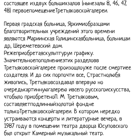
состоящее издвух большихзалов (нынезалы 8, 46, 47,
48) первоепомещениеТретьяковскойгалереи.
Первая градская больница, Яркимиобразцами
благотворительных учреждений этого времени
являются Мариинская Голицинскаябольница, больницаи
др, Шереметевский дом.
Режеприобретаяскульптуруи графику.
Значительноепополнениеэтих разделовв
Третьяковскойгалерее произошлоуже после смертиее
создателя. И до сих порпочти все, Страстнолюбя
живопись, Третьяковсоздавал впервую но
очередькартиннуюгалерею ивсего русскогоискусства,
чтобыло приобретеноП. М. Третьяковым,
составляетподлинныйзолотой фондне
толькоТретьяковскойгалереи. В котором нередко
устраиваются концерты и литературные вечера, в
1987 году в помещении театра дворца Юсуповского
был открыт Камерный музыкальный театр.