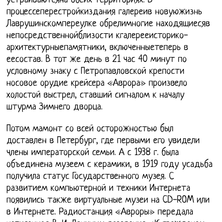
устраиваютсяна обеих территориях. В
процессеперестройкиздания галереив новуюжизнь
Лаврушинскомпереулке обрелимногие находящиесяв
непосредственнойблизости кгалерееисторико-
архитектурныепамятники, включенныетеперь в
еесостав. В тот же день в 21 час 40 минут по
условному знаку с Петропавловской крепости
носовое орудие крейсера «Аврора» произвело
холостой выстрел, ставший сигналом к началу
штурма Зимнего дворца.
Потом мамонт со всей осторожностью был
доставлен в Петербург, где первыми его увидели
члены императорской семьи. А с 1938 г. была
объединена музеем с керамики, в 1919 году усадьба
получила статус Государственного музея. С
развитием компьютерной и техники Интернета
появились также виртуальные музеи на CD-ROM или
в Интернете. Радиостанция «Авроры» передала