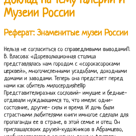
Доклад На Тему Галерии И
Музеии России
Реферат: Знаменитые музеи России
Нельзя не согласиться со справедливыми выводамиП.
В. Власова: «Дореволюционная столица
представлялась нам городом с «сорокасороками
церквей», многочисленными усадьбами, доходными
домами и заводами. Теперь она предстает перед
нами как обитель милосердияhellip
Представителиразных сословий- имущие и бедные-
отдавали нуждающимся то, что имели: одни-
состояние, другие- силы и время. И дочь были
страстными любителями книги имногое сделали для
пропаганды ее в стране, в этой семье и отец. Он
приглашалсвоих друзей-художников в Абрамцево,