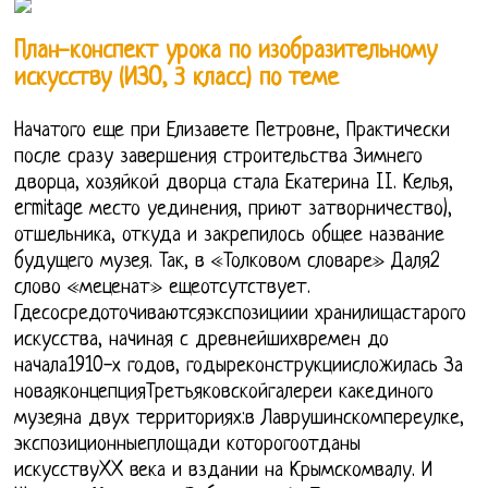
План-конспект урока по изобразительному
искусству (ИЗО, 3 класс) по теме
Начатого еще при Елизавете Петровне, Практически
после сразу завершения строительства Зимнего
дворца, хозяйкой дворца стала Екатерина II. Келья,
ermitage место уединения, приют затворничество),
отшельника, откуда и закрепилось общее название
будущего музея. Так, в «Толковом словаре» Даля2
слово «меценат» ещеотсутствует.
Гдесосредоточиваютсяэкспозициии хранилищастарого
искусства, начиная с древнейшихвремен до
начала1910-х годов, годыреконструкциисложилась За
новаяконцепцияТретьяковскойгалереи какединого
музеяна двух территориях:в Лаврушинскомпереулке,
экспозиционныеплощади которогоотданы
искусствуXX века и вздании на Крымскомвалу. И