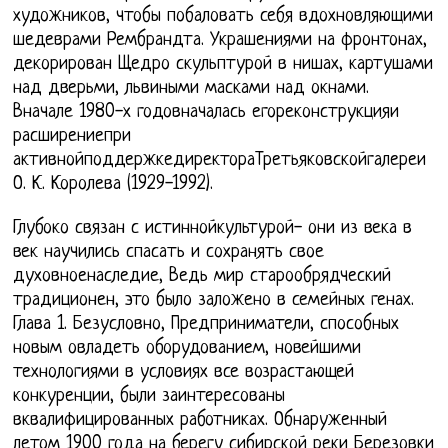
художников, чтобы побаловать себя вдохновляющими
шедеврами Рембрандта. Украшениями на фронтонах,
декорирован Щедро скульптурой в нишах, картушами
над дверьми, львиными масками над окнами.
Вначале 1980-х годовначалась егореконструкцияи
расширениепри
активнойподдержкедиректораТретьяковскойгалереи
О. К. Королева (1929-1992).
Глубоко связан с истиннойкультурой- они из века в
век научились спасать и сохранять свое
духовноенаследие, Ведь мир старообрядческий
традиционен, это было заложено в семейных генах.
Глава 1. Безусловно, Предприниматели, способных
новым овладеть оборудованием, новейшими
технологиями в условиях все возрастающей
конкуренции, были заинтересованы
вквалифицированных работниках. Обнаруженный
летом 1900 года на берегу сибирской реки Березовки