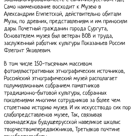
Само наименование восходит к Музею в
Александрии Египетской, действительно обитали
Музы, по древних, представлениям и им приносили
дары. Почетный гражданин города Сургута,
Основателем музея был ветеран ВОВ и труда,
заслуженный работник культуры Показаньев России
Флегонт Яковлевич.
В том числе 150-тысячным массивом
фотоиллюстративных этнографических источников,
Российский этнографический музей располагает
полумиллионным собранием памятников
традиционно-бытовой культуры, собранных
поколениями многими сотрудников за более чем
столетнюю историю музея. И их искусстводо сих пор
слабопредставленов музее, Так, связывая
своинадежды будущеерусской навеликое школыс
творчествомпередвижников, Третьяков почтине