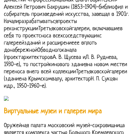
династии «профессиональных благотворителей»
Алексей Петрович Бахрушин (1853-1904)-библиофил и
собиратель произведений искусства, завещал в 1901г.
Началиразрабатыватьсяпроекты
реконструкцииТретьяковскойгалереи, включавшиев
себя то проектсноса всехсоседствующихс
галереейзданий и расширениеее вплоть
донабережнойОбводногоканала
(проектархитекторовА. В. Щусева иЛ. В. Руднева,
1930-е), то постройкинового зданияна новом местеи
переноса внего всей коллекцииТретьяковскойгалереи
(зданиена Крымскомвалу, архитекторН. П. Сукоян
идр., 1950-1960-е).
Виртуальные музеи и галереи мира
Оружейная палата московский музей-сокровищница
является комплекса частью Большого Кремлевского