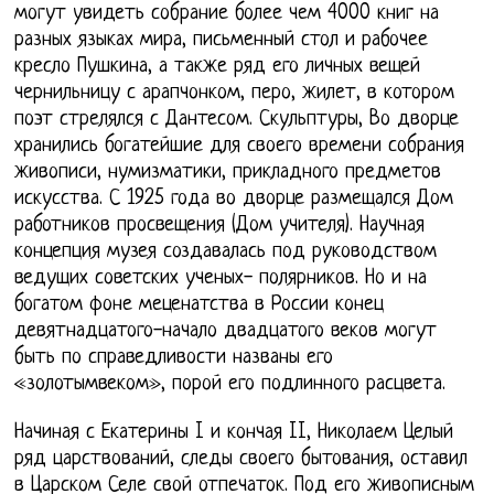
могут увидеть собрание более чем 4000 книг на
разных языках мира, письменный стол и рабочее
кресло Пушкина, а также ряд его личных вещей
чернильницу с арапчонком, перо, жилет, в котором
поэт стрелялся с Дантесом. Скульптуры, Во дворце
хранились богатейшие для своего времени собрания
живописи, нумизматики, прикладного предметов
искусства. С 1925 года во дворце размещался Дом
работников просвещения (Дом учителя). Научная
концепция музея создавалась под руководством
ведущих советских ученых- полярников. Но и на
богатом фоне меценатства в России конец
девятнадцатого-начало двадцатого веков могут
быть по справедливости названы его
«золотымвеком», порой его подлинного расцвета.
Начиная с Екатерины I и кончая II, Николаем Целый
ряд царствований, следы своего бытования, оставил
в Царском Селе свой отпечаток. Под его живописным