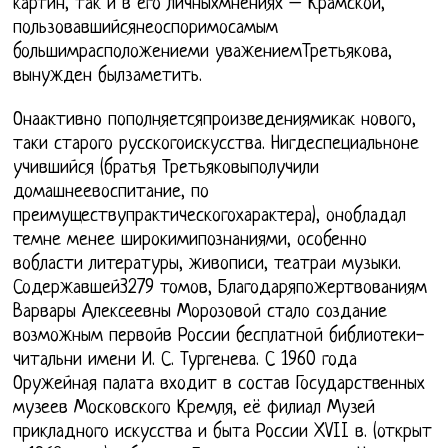
картин, так и в его личныхмнениях – Крамской,
пользовавшийсянеоспоримосамым
большимрасположениеми уважениемТретьякова,
вынужден былзаметить.
Онаактивно пополняетсяпроизведениямикак нового,
таки старого русскогоискусства. Нигдеспециальноне
учившийся (братья Третьяковыполучили
домашнеевоспитание, по
преимуществупрактическогохарактера), онобладал
темне менее широкимипознаниями, особенно
вобласти литературы, живописи, театраи музыки.
Содержавшей3279 томов, Благодаряпожертвованиям
Варвары Алексеевны Морозовой стало создание
возможным первойв России бесплатной библиотеки-
читальни имени И. С. Тургенева. С 1960 года
Оружейная палата входит в состав Государственных
музеев Московского Кремля, её филиал Музей
прикладного искусства и быта России XVII в. (открыт