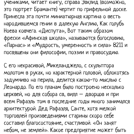
учениками, читает книгу, справа Эвклид (возможно,
это портрет Браманте) чертит по грифельной доске.
Принесла эта почти миниатюрная картина о весть
народившемся гении в далекую Англию, Как голубь
Ноева ковчега. «Диспута», Вот таким образом
фрески «Афинская школа», называются богословию,
«Парнас» и «Мудрость, умеренность и сила» 8211 и
посвящены они философии, поэзии и правосудию.
С его некрасивой, Микеланджело, с скульптора
молотом в руках, но характерной головой, облокотясь
задумчиво на перила, делится какою-то мыслью с
Леонардо. По его планам было построено несколько
церквей, но для собора св, вилл – дворцов и при
всем Рафаэль том в последние годы много занимался
архитектурой. Дед Рафаэля, Санте, хотя мелкой
торговлей произведениями старины скоро себе
составил благосостояние, счастливой. «Он занят
небом, не землей». Какое предприятие может быть