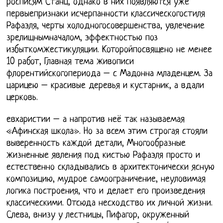
росписям Станц, однако в них появляются уже
первыепризнаки исчерпанности классическогостиля
Рафаэля, черты холодногосовершенства, увлечение
зрелищнымначалом, эффектностью поз
избыткомжестикуляции. Которойпосвящено не менее
10 работ, Главная тема живописи
флорентийскогопериода – с Мадонна младенцем. За
царицею – красивые деревья и кустарник, а вдали
церковь.
евхаристии – а напротив неё так называемая
«Афинская школа». Но за всем этим строгая стояли
выверенность каждой детали, Многообразные
жизненные явления под кистью Рафаэля просто и
естественно складывались в архитектонически ясную
композицию, мудрое самоограничение, неуловимая
логика построения, что и делает его произведения
классическими. Отсюда несходство их личной жизни.
Слева, внизу у лестницы, Пифагор, окруженный