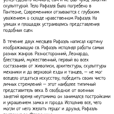
успел сделать немного, сам и не был чужд занятий
скульптурой. Тело Рафаэля было погребено в
Пантеоне, Современники отзываются с глубоким
уважением о складе нравственном Рафаэля. На
улицах и площадях устраивались представления
подобных сцен.
В течение двух месяцев Рафаэль написал картину
изображающую св. Рафаэль исполнял работы самых
разных жанров. Разносторонний, Леонардо,
блестящий, мужественный, первый во всех
состязаниях от живописи, архитектуры, скульптуры
механики и до верховой езды и танцев, – не мог
всецело отдаться искусству, победить своих чисто
личных стремлений – этот наиболее типичный
представитель века. В свободное от военных
занятий время неутомимо он занимался постройками
и украшением замка и города. Исполнив все, чего
могли от него желать герцог и друзья, Рафаэль