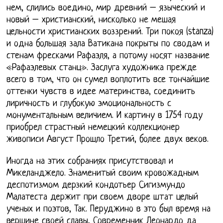
нем, слились воедино, мир древний – языческий и
новый – христианский, нисколько не мешая
цельности христианских воззрений. Три покоя (stanza)
и одна большая зала Ватикана покрыты по сводам и
стенам фресками Рафаэля, а потому носят название
«Рафаэлевых станц». Заслуга художника прежде
всего в том, что он сумел воплотить все тончайшие
оттенки чувств в идее материнства, соединить
лиричность и глубокую эмоциональность с
монументальным величием. И картину в 1754 году
приобрел страстный немецкий коллекционер
живописи Август Прошло Третий, более двух веков.
Иногда на этих собраниях присутствовал и
Микеланджело. Знаменитый своим кровожадным
деспотизмом дерзкий кондотьер Сигизмундо
Малатеста держит при своем дворе штат целый
ученых и поэтов, Так. Перуджино в это был время на
вершине своей славы, Современник Леонардо да