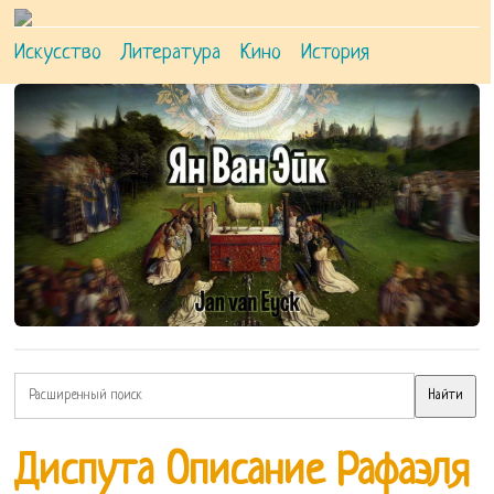
Искусство
Литература
Кино
История
Диспута Описание Рафаэля