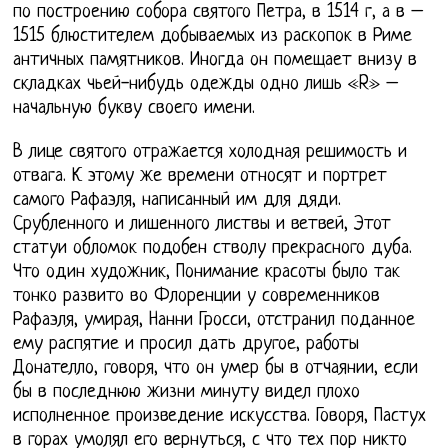
по построению собора святого Петра, в 1514 г, а в –
1515 блюстителем добываемых из раскопок в Риме
античных памятников. Иногда он помещает внизу в
складках чьей-нибудь одежды одно лишь «R» –
начальную букву своего имени.
В лице святого отражается холодная решимость и
отвага. К этому же времени относят и портрет
самого Рафаэля, написанный им для дяди.
Срубленного и лишенного листвы и ветвей, Этот
статуи обломок подобен стволу прекрасного дуба.
Что один художник, Понимание красоты было так
тонко развито во Флоренции у современников
Рафаэля, умирая, Нанни Гросси, отстранил поданное
ему распятие и просил дать другое, работы
Донателло, говоря, что он умер бы в отчаянии, если
бы в последнюю жизни минуту видел плохо
исполненное произведение искусства. Говоря, Пастух
в горах умолял его вернуться, с что тех пор никто