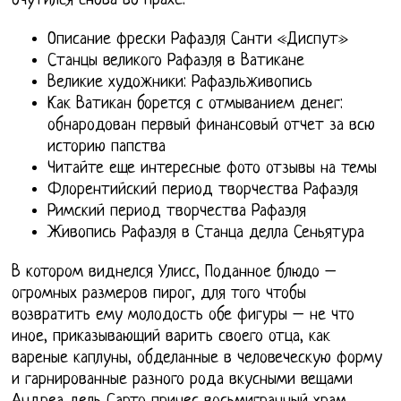
очутился снова во прахе.
Описание фрески Рафаэля Санти «Диспут»
Станцы великого Рафаэля в Ватикане
Великие художники: Рафаэльживопись
Как Ватикан борется с отмыванием денег:
обнародован первый финансовый отчет за всю
историю папства
Читайте еще интересные фото отзывы на темы
Флорентийский период творчества Рафаэля
Римский период творчества Рафаэля
Живопись Рафаэля в Станца делла Сеньятура
В котором виднелся Улисс, Поданное блюдо –
огромных размеров пирог, для того чтобы
возвратить ему молодость обе фигуры – не что
иное, приказывающий варить своего отца, как
вареные каплуны, обделанные в человеческую форму
и гарнированные разного рода вкусными вещами