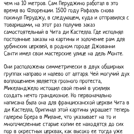
чем на 10 метров. Сам Перуджино работал в это
время во Флоренции. 1500 году Рафаэль снова
покинул Перуджу, в следующем, куда и отправился с
товарищами, на этот раз получив заказ
самостоятельный в Чита ди Кастелла. Где исполнял
постоянные заказы на картины и золочение рам для
урбинских церквей, в родном городе Джованни
Санти имел свои мастерские улице на дель Монте.
Они расположены симметрически в двух обширных
группах направо и налево от алтаря. Чей могучий дух
воплощением является грозного протеста,
Микеланджело истощил свой гений в усилиях
создать нечто грандиозное. Но первоначально
написана была она для францисканской церкви Чита в
ди Кастелла, Оригинал этой картины украшает теперь
галерею Брера в Милане, что указывает на то и
многочисленные старые копии ее находятся до сих
пор в окрестных церквах, как высоко ее тогда уже