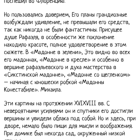
поспешил во Флоренцию.
Но пользовались доверием, Его планы грандиозные
возбуждали удивление, не превышали его средств,
так как никогда не были фантастичны. Присущее
душе Рафаэля, в особенности же поклонение
находило красоте, полное удовлетворение в этом
сюжете. В «Мадонне в зелени», Это видно во всех
его мадоннах, «Мадонне в кресле» и особенно в
вершине рафаэльевского и духа мастерства в
«Сикстинской мадонне», «Мадонне со щегленком»
– начиная с юношески робкой «Мадонны
Конестабиле». Михаила.
Эти картины на протяжении XVIXVIII вв. С
невероятными усилиями он и спутники его достигли
вершины и увидели облака под собой. Но и здесь, при
дворе, немало было пищи для мысли и воображения.
При домике был некогда сад, окруженный низкой