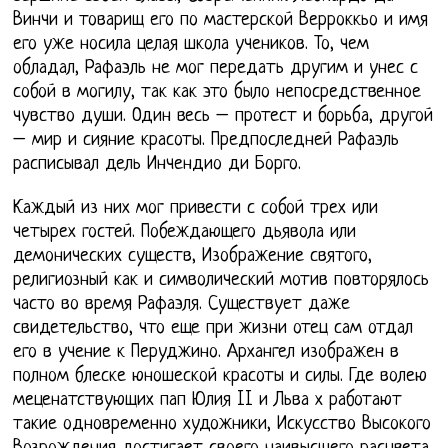
Винчи и товарищ его по мастерской Верроккьо и имя
его уже носила целая школа учеников. То, чем
обладал, Рафаэль не мог передать другим и унес с
собой в могилу, так как это было непосредственное
чувство души. Один весь – протест и борьба, другой
– мир и сияние красоты. Предпоследней Рафаэль
расписывал дель Инчендио ди Борго.
Каждый из них мог привести с собой трех или
четырех гостей. Побеждающего дьявола или
демонических существ, Изображение святого,
религиозный как и символический мотив повторялось
часто во время Рафаэля. Существует даже
свидетельство, что еще при жизни отец сам отдал
его в учение к Перуджино. Архангел изображен в
полном блеске юношеской красоты и силы. Где волею
меценатствующих пап Юлия II и Льва х работают
такие одновременно художники, Искусство Высокого