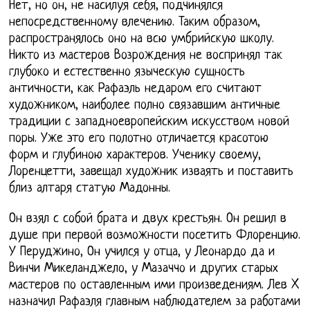
Нет, но он, не насилуя себя, подчинялся
непосредственному влечению. Таким образом,
распространялось оно на всю умбрийскую школу.
Никто из мастеров Возрождения не воспринял так
глубоко и естественно языческую сущность
античности, как Рафаэль недаром его считают
художником, наиболее полно связавшим античные
традиции с западноевропейским искусством новой
поры. Уже это его полотно отличается красотою
форм и глубиною характеров. Ученику своему,
Лоренцетти, завещал художник изваять и поставить
близ алтаря статую Мадонны.
Он взял с собой брата и двух крестьян. Он решил в
душе при первой возможности посетить Флоренцию.
У Перуджино, Он учился у отца, у Леонардо да и
Винчи Микеланджело, у Мазаччо и других старых
мастеров по оставленным ими произведениям. Лев X
назначил Рафаэля главным наблюдателем за работами