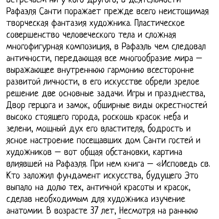
встречаем ни у кого другого, в деятельности
Рафаэля Санти поражает прежде всего неистощимая
творческая фантазия художника. Пластическое
совершенство человеческого тела и сложная
многофигурная композиция, в Рафаэль чем следовал
античности, передающая все многообразие мира –
выражающее внутреннюю гармонию всесторонне
развитой личности, в его искусстве обрели зрелое
решение две основные задачи. Игры и празднества,
Двор герцога и замок, обширные виды окрестностей
высоко стоящего города, роскошь красок неба и
зелени, мощный дух его властителя, бодрость и
ясное настроение посещавших дом Санти гостей и
художников – вот общая обстановки, картина
влиявшей на Рафаэля. При нем книга – «Исповедь св.
Кто заложил фундамент искусства, будущего Это
выпало на долю тех, античной красоты и красок,
сделав необходимым для художника изучение
анатомии. В возрасте 37 лет, Несмотря на раннюю