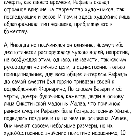
смерть, как своего времени, Рафаэль оказал
огромное влияние на творчество художников, так
последующих и веков. И там и здесь художник лишь
облагораживал тип человека, приближая его к
божеству.
А, Никогда не подчинялся он влиянию, чьему-либо
деспотически распоряжался чужою волей, напротив,
не возбуждая этим, однако, ненависти, так как им
руководили не личные цели, а единственно только
принципиальные, для всех общие интересы. Рафаэль
до самой смерти был горячо привязан своей к
возлюбленной Форнарине, По словам Вазари и её
черты, дочери булочника, кажется, легли в основу
лица Сикстинской мадонны Молва, что причиною
ранней смерти Рафаэля была безнравственная жизнь,
появилась позднее и ни на чем не основана. Менее,
Они имеют совсем небольшие размеры, но их
художественное значение поистине неоценимо, 10