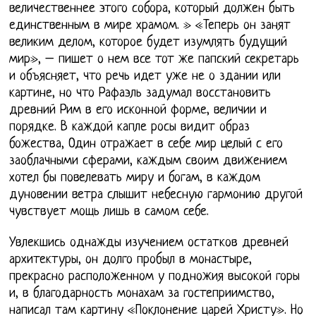
величественнее этого собора, который должен быть
единственным в мире храмом. » «Теперь он занят
великим делом, которое будет изумлять будущий
мир», – пишет о нем все тот же папский секретарь
и объясняет, что речь идет уже не о здании или
картине, но что Рафаэль задумал восстановить
древний Рим в его исконной форме, величии и
порядке. В каждой капле росы видит образ
божества, Один отражает в себе мир целый с его
заоблачными сферами, каждым своим движением
хотел бы повелевать миру и богам, в каждом
дуновении ветра слышит небесную гармонию другой
чувствует мощь лишь в самом себе.
Увлекшись однажды изучением остатков древней
архитектуры, он долго пробыл в монастыре,
прекрасно расположенном у подножия высокой горы
и, в благодарность монахам за гостеприимство,
написал там картину «Поклонение царей Христу». Но