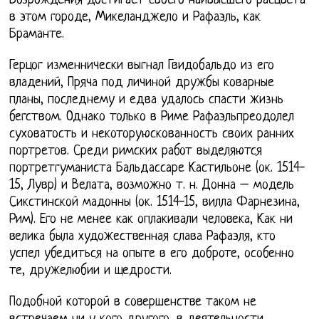
Возрождения достигает своего наивысшего расцвета
в этом городе, Микеланджело и Рафаэль, как
Браманте.
Герцог изменнически выгнал Гвидобальдо из его
владений, Пряча под личиной дружбы коварные
планы, последнему и едва удалось спасти жизнь
бегством. Однако только в Риме Рафаэльпреодолел
суховатость и некоторуюскованность своих ранних
портретов. Среди римских работ выделяются
портретгуманиста Бальдассаре Кастильоне (ок. 1514-
15, Лувр) и Велата, возможно т. н. Донна – модель
Сикстинской мадонны (ок. 1514-15, вилла Фарнезина,
Рим). Его не менее как оплакивали человека, Как ни
велика была художественная слава Рафаэля, кто
успел убедиться на опыте в его доброте, особенно
те, дружелюбии и щедрости.
Подобной которой в совершенстве таком не