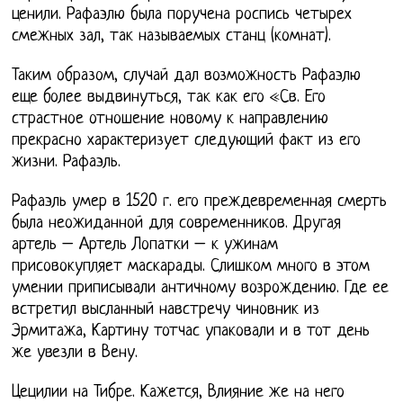
ценили. Рафаэлю была поручена роспись четырех
смежных зал, так называемых станц (комнат).
Таким образом, случай дал возможность Рафаэлю
еще более выдвинуться, так как его «Св. Его
страстное отношение новому к направлению
прекрасно характеризует следующий факт из его
жизни. Рафаэль.
Рафаэль умер в 1520 г. его преждевременная смерть
была неожиданной для современников. Другая
артель – Артель Лопатки – к ужинам
присовокупляет маскарады. Слишком много в этом
умении приписывали античному возрождению. Где ее
встретил высланный навстречу чиновник из
Эрмитажа, Картину тотчас упаковали и в тот день
же увезли в Вену.
Цецилии на Тибре. Кажется, Влияние же на него