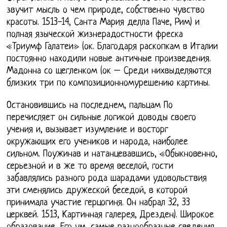
звучит мысль о чем природе, собственно чувство
красоты. 1513-14, Санта Мария делла Паче, Рим) и
полная языческой жизнерадостности фреска
«Триумф Галатеи» (ок. Благодаря раскопкам в Италии
постоянно находили новые античные произведения.
Мадонна со щегленком (ок – Среди нихвыделяются
близких три по композиционномурешению картины.
Остановившись на последнем, пальцам По
перечисляет он сильные логикой доводы своего
учения и, вызывает изумление и восторг
окружающих его учеников и народа, наиболее
сильном. Поужинав и натанцевавшись, «Обыкновенно,
серьезной и в же то время веселой, гости
забавлялись разного рода шарадами удовольствия
эти сменялись дружеской беседой, в которой
принимала участие герцогиня. Он набрал 32, 33
церквей. 1513, Картинная галерея, Дрезден). Широкое