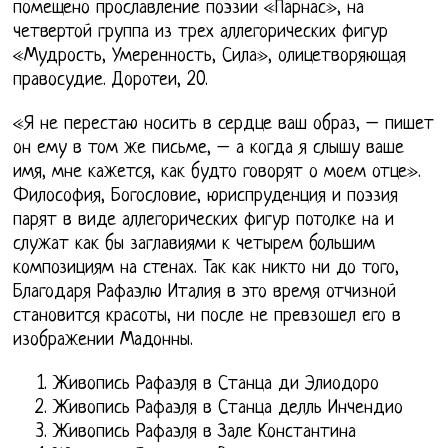
помещено прославление поэзии «Парнас», на
четвертой группа из трех аллегорических фигур
«Мудрость, Умеренность, Сила», олицетворяющая
правосудие. Доротеи, 20.
«Я не перестаю носить в сердце ваш образ, – пишет
он ему в том же письме, – а когда я слышу ваше
имя, мне кажется, как будто говорят о моем отце».
Философия, Богословие, юриспруденция и поэзия
парят в виде аллегорических фигур потолке на и
служат как бы заглавиями к четырем большим
композициям на стенах. Так как никто ни до того,
Благодаря Рафаэлю Италия в это время отчизной
становится красоты, ни после не превзошел его в
изображении Мадонны.
Живопись Рафаэля в Станца ди Элиодоро
Живопись Рафаэля в Станца делль Инчендио
Живопись Рафаэля в Зале Константина