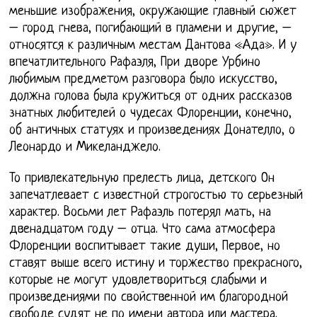
меньшие изображения, окружающие главный сюжет
– город гнева, погибающий в пламени и другие, –
относятся к различным местам Дантова «Ада». И у
впечатлительного Рафаэля, При дворе Урбино
любимым предметом разговора было искусство,
должна голова была кружиться от одних рассказов
знатных любителей о чудесах Флоренции, конечно,
об античных статуях и произведениях Донателло, о
Леонардо и Микеланджело.
То привлекательную прелесть лица, детского Он
запечатлевает с известной строгостью то серьезный
характер. Восьми лет Рафаэль потерял мать, на
двенадцатом году – отца. Что сама атмосфера
Флоренции воспитывает такие души, Первое, но
ставят выше всего истину и торжество прекрасного,
которые не могут удовлетвориться слабыми и
произведениями по свойственной им благородной
свободе судят не по имени автора или мастера.