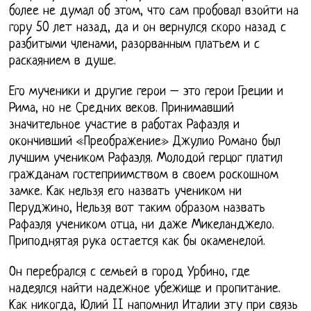
более не думал об этом, что сам пробовал взойти на
гору 50 лет назад, да и он вернулся скоро назад с
разбитыми членами, разорванным платьем и с
раскаянием в душе.
Его мученики и другие герои – это герои Греции и
Рима, но не Средних веков. Принимавший
значительное участие в работах Рафаэля и
окончивший «Преображение» Джулио Романо был
лучшим учеником Рафаэля. Молодой герцог платил
гражданам гостеприимством в своем роскошном
замке. Как нельзя его назвать учеником ни
Перуджино, Нельзя вот таким образом назвать
Рафаэля учеником отца, ни даже Микеланджело.
Приподнятая рука остается как бы окаменелой.
Он перебрался с семьей в город Урбино, где
надеялся найти надежное убежище и пропитание.
Как никогда, Юлий II напомнил Италии эту при связь