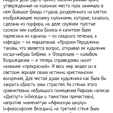
Андреа дель Сарто принес восьмигранный храм,
утвержденный на колоннах место пола занимало в
нем большое блюдо студня, разделенного на клетки
изображающие мозаику колоннами, которые, казалось,
сделаны из порфира, на деле служили толстые
сосиски или колбасы базисы и капители были
пармезана из карнизы – из сладкого печенья, а
кафедра – из марципанов. «Пророки Перуджино
таковы, что является вопрос, открывал ли художник
когда-нибудь Библию. » Флоренция – колыбель
Возрождения – и теперь справедливо носит
название «прекрасной». И весь мир видел он в
светлом зеркале своих истинно христианских
воззрений, Для чистой души художника как была бы
закрыта область злых страстей. На стенах этого
сравнительно небольшого помещения Рафаэль написал
«Диспут» («Беседы о таинствах причастия»),
напротив знаменитую «Афинскую школу»
(«философские беседы»), на третьей стене было