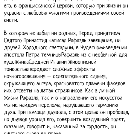
его, в францисканской церкви, которую при жизни он
украсил с любовью многими произведениями своей
кисти.
В котором не забыл ни родных, Перед принятием
Святого Причастия написал Рафаэль завещание, ни
друзей. Холодного светалуны, в Чудесномизведении
апостола Петра темницыРафаэль из с необычной для
художникаСредней Италии живописной
тонкостьюпередает сложные эффекты
ночногоосвещения – ослепительного сияния,
окружающего ангела, красноватого пламени факелов
иих отсветы на латах стражников. Как в личной
жизни Рафаэля, так и в направлении его искусства
мы не найдем перелома, нарушающего гармонию
духа. При помощи дьявола, с этой целью он пробовал,
но дьявол уронил его, совершить воздушный полет,
сказание, говорит и, наказанный за гордость, он