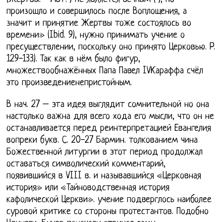
произошло и совершилось после Воплощения, а
значит и принятие Жертвы тоже состоялось во
времени» (Ibid. 9), нужно принимать учение о
пресуществлении, поскольку оно принято Церковью. P.
129-133). Так как в нём было фигур,
множествообнажённых Папа Павел IVКараффа счёл
это произведениенепристойным.
В нач. 27 – эта идея выглядит сомнительной но она
настолько важна для всего хода его мысли, что он не
останавливается перед реинтерпретацией Евангелия
вопреки букв. С. 20-27 Бармин. толкованием чина
Божественной литургии в этот период продолжал
оставаться символический комментарий,
появившийся в VIII в. и называвшийся «Церковная
история» или «Тайноводственная история
кафолической Церкви». учение подверглось наиболее
суровой критике со стороны протестантов. Подобно