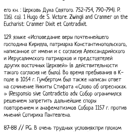
его кн. : Церковь Духа Святого. 752-754, 790-794). P.
116). co). 1 Hugo de S. Victore. Zwingli and Cranmer on the
Eucharist: Cranmer Dixit et Contradixit.
129. языке «Исповедание веры почтеннейшего
господина Кирилла, патриарха Константинопольского,
написанное от имени и с согласия Александрийского
и Иерусалимского патриархов и предстоятелей
других восточных Церквей» (в действительности
такого согласия не было). Во время пребывания в К-
поле в 1054 г. Гумбертом был также написан ответ
на сочинение Никиты Стифата «Слово об опресноках.
» (Responsio sive Contradictio adv. Собор ограничился
решением запретить дальнейшие споры
повторением и анафематизмов Собора 1157 г. против
мнений Сотириха Пантевгена.
87-88 // PG. В очень трудных условиях:при плохом