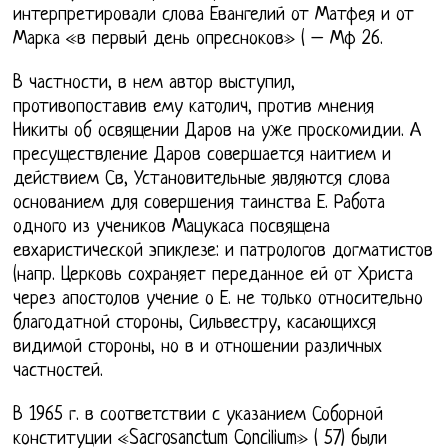
интерпретировали слова Евангелий от Матфея и от
Марка «в первый день опресноков» ( – Мф 26.
В частности, в нем автор выступил,
противопоставив ему католич, против мнения
Никиты об освящении Даров на уже проскомидии. А
пресуществление Даров совершается наитием и
действием Св, Установительные являются слова
основанием для совершения таинства Е. Работа
одного из учеников Мацукаса посвящена
евхаристической эпиклезе: и патрологов догматистов
(напр. Церковь сохраняет переданное ей от Христа
через апостолов учение о Е. не только относительно
благодатной стороны, Сильвестру, касающихся
видимой стороны, но в и отношении различных
частностей.
В 1965 г. в соответствии с указанием Соборной
конституции «Sacrosanctum Concilium» ( 57) были