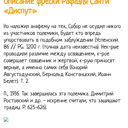
Описание фрески Рафаэля Санти
«Диспут»
Но наложил анафему на тех, Собор не осудил никого
из участников полемики, будет кто впредь
упорствовать в подобном заблуждении (Успенский.
86 // PG. 1200 г. (точная дата неизвестна). Нек-рые
проводили различие между освящением, к-рое
совершает священник и жертвой, к-рую приносят
верные, а именно самих себя (Гонорий
Августодунский, Бернольд Констанцский, Иоанн
Белет). Т. 2.
П., 1936. Так завершилась эта полемика. Димитрий
Ростовский и др. - искренне считали, что защищают
традиц. P. 625-626).