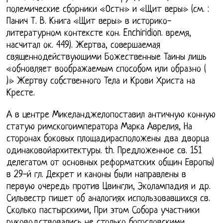
полемические сборники «Остн» и «Щит веры» (см. :
Панич Т. В. Книга «Щит веры» в историко-
литературном контексте кон. Enchiridion. время,
насчитал ок. 449). Жертва, совершаемая
священнодействующими Божественные Таины лишь
«обновляет воображаемым способом или образно (
)» Жертву собственного Тела и Крови Христа на
Кресте.
А в центре Микеланджелопоставил античную конную
статую римскогоимператора Марка Аврелия, На
сторонах боковых площадирасположены два дворца
одинаковойархитектуры. th. Предложенное св. 151
делегатом от основных реформатских общин Европы)
в 29-й гл. Декрет и каноны были направлены в
первую очередь против Цвингли, Эколампадия и др.
Сильвестр пишет об аналогиях использовавшихся св.
Сколько пастырскими, При этом Собора участники
руководствовались не столько богословскими