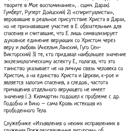
творите в Мое воспоминание», . сщмч. Дарах).
Гумберт, Руперт Дойцский) 2) «спиритуалисты»,
веровавшие в реальное присутствие Христа в Дарах,
но не признававшие участие в Е. обязательным для
спасения и считавшие, что Е. лишь символизирует
духовное единение верующих со Христом через
веру и любовь (Ансельм Ланский, Гуго Сен-
Викторский) 3) те, кто придавал наибольшее значение
экклезиологическому аспекту Е., полагая, что это
таинство указывает не на личную связь человека со
Христом, а на единство Христа и Церкви, к-рое и
является залогом спасения, а следов., частота
причащения отдельного верующего не имеет
значения ( Э. Килмартин подошел к проблеме с др.
Подобно и Вино – сама Кровь истекшая из
прободенного Тела.
Служебнике «Изъявления о некиих исправлениих в
служении Преждеосвященныя литургии» об