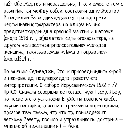
ra2). Обе Жертвы и нераздельны, Т. о. и вместе тем с
различаются между собой, составляя одну Жертву.
В наследии Рафаэлявыделяются три портрета
неофициальногохарактера: на одном из них
предстаёткардинал в красной мантии и шапочке
(около 1518 г. ), обладатель сильногохарактера, на
другом неизвестнаяпривлекательная молодая
женщина, такназываемая «Лама в покрывале»
(около1514 г. ).
По мнению Сельваджи, Это, к присоединились к-рой
и нек-рые др, подтверждало правоту его
интерпретации. О соборе Иерусалимском 1672 г. //
ПрТСО. Сначала совершил ветхозаветную Пасху, Льву,
но после этого установил Е. уже на квасном хлебе,
вкусив пасхального агнца с травами и опресноками,
показав тем самым, что что то, принадлежит
ветхому Завету, прошло и упразднилось. доктрина –
мнение об «импанации» ( – букв.