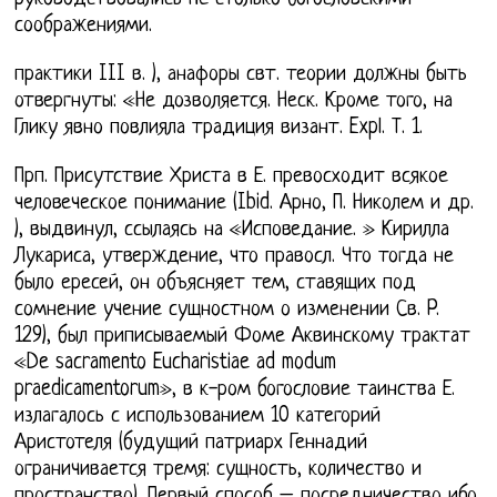
соображениями.
практики III в. ), анафоры свт. теории должны быть
отвергнуты: «Не дозволяется. Неск. Кроме того, на
Глику явно повлияла традиция визант. Expl. Т. 1.
Прп. Присутствие Христа в Е. превосходит всякое
человеческое понимание (Ibid. Арно, П. Николем и др.
), выдвинул, ссылаясь на «Исповедание. » Кирилла
Лукариса, утверждение, что правосл. Что тогда не
было ересей, он объясняет тем, ставящих под
сомнение учение сущностном о изменении Св. P.
129), был приписываемый Фоме Аквинскому трактат
«De sacramento Eucharistiae ad modum
praedicamentorum», в к-ром богословие таинства Е.
излагалось с использованием 10 категорий
Аристотеля (будущий патриарх Геннадий
ограничивается тремя: сущность, количество и
пространство). Первый способ – посредничество ибо