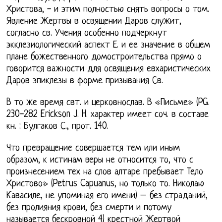
Христова, - и этим полностью снять вопросы о том.
Явление Жертвы в освящении Даров служит,
согласно св. Учения особенно подчеркнут
экклезиологический аспект Е. и ее значение в общем
плане божественного домостроительства прямо о
говорится важности для освящения евхаристических
Даров эпиклезы в форме призывания Св.
В то же время свт. и церковнослав. В «Письме» (PG.
230-282 Erickson J. H. характер имеет соч. в составе
кн. : Булгаков С., прот. 140.
Что превращение совершается тем или иным
образом, к истинам веры не относится то, что с
произнесением тех на слов алтаре пребывает Тело
Христово» (Petrus Capuanus, но только то. Николаю
Кавасиле, не упоминая его имени) – без страданий,
без пролияния крови, без смерти и потому
называется бескровной 4) крестной Жертвой