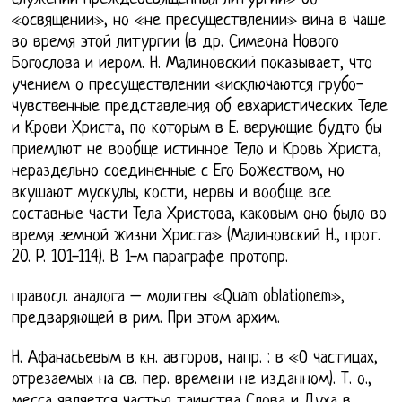
«освящении», но «не пресуществлении» вина в чаше
во время этой литургии (в др. Симеона Нового
Богослова и иером. Н. Малиновский показывает, что
учением о пресуществлении «исключаются грубо-
чувственные представления об евхаристических Теле
и Крови Христа, по которым в Е. верующие будто бы
приемлют не вообще истинное Тело и Кровь Христа,
нераздельно соединенные с Его Божеством, но
вкушают мускулы, кости, нервы и вообще все
составные части Тела Христова, каковым оно было во
время земной жизни Христа» (Малиновский Н., прот.
20. P. 101-114). В 1-м параграфе протопр.
правосл. аналога – молитвы «Quam oblationem»,
предваряющей в рим. При этом архим.
Н. Афанасьевым в кн. авторов, напр. : в «О частицах,
отрезаемых на св. пер. времени не изданном). Т. о.,
месса является частью таинства Слова и Духа в