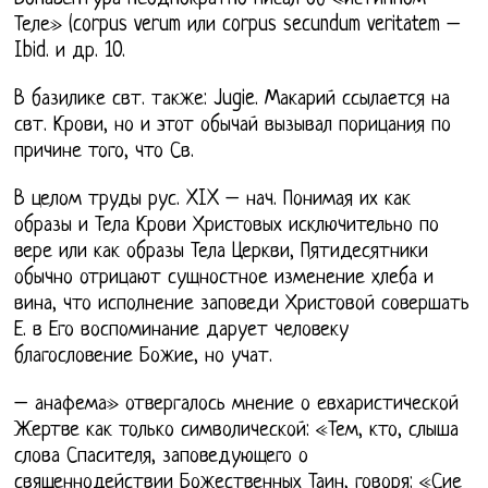
Теле» (corpus verum или corpus secundum veritatem –
Ibid. и др. 10.
В базилике свт. также: Jugie. Макарий ссылается на
свт. Крови, но и этот обычай вызывал порицания по
причине того, что Св.
В целом труды рус. XIX – нач. Понимая их как
образы и Тела Крови Христовых исключительно по
вере или как образы Тела Церкви, Пятидесятники
обычно отрицают сущностное изменение хлеба и
вина, что исполнение заповеди Христовой совершать
Е. в Его воспоминание дарует человеку
благословение Божие, но учат.
– анафема» отвергалось мнение о евхаристической
Жертве как только символической: «Тем, кто, слыша
слова Спасителя, заповедующего о
священнодействии Божественных Таин, говоря: «Сие