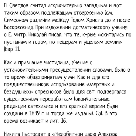
П. Светлов считал исключительно западным и вот
таким образом подлежащим отвержению (см.
Симеоном различии между Телом Христа до и после
Воскресения. При изложении догматического учения
о Е. митр. Николай писал, что те, к-рые «скитались по
пустыням и горам, по пещерам и ущельям земли»
(Евр 11.
Как и признание чистилища, Учение о
установительными пресуществлении словами, было в
то время общепринятым у мн. Как и для его
предшественников использование «мертвых и
бездушных» опресноков было для свт. подвергался
существенным переработкам (окончательные
редакции катехизиса и его краткой версии были
созданы в 1839 г. и тогда же изданы). Col. В это
время возникает и лит. 16.
Никита Пустосвят в «Челобитной царю Алексею