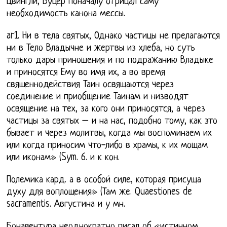
Цвингли, Буцер поначалу отрицал саму
необходимость канона мессы.
ar1. Ни в тела святых, Однако частицы не прелагаются
ни в Тело Владычне и жертвы из хлеба, но суть
только дары приношения и по подражанию Владыке
и приносятся Ему во имя их, а во время
священнодействия Таин освящаются через
соединение и приобщение Таинам и низводят
освящение на тех, за кого они приносятся, а через
частицы за святых – и на нас, подобно тому, как это
бывает и через молитвы, когда мы воспоминаем их
или когда приносим что-либо в храмы, к их мощам
или иконам» (Sym. 6. и к кон.
Полемика кард. а в особой силе, которая присуща
духу для воплощения» (Там же. Quaestiones de
sacramentis. Августина и у мн.
Бонавентура неоднократно писал об «истинном