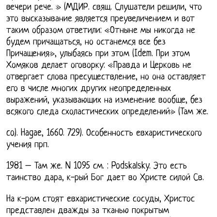
вечери рече. » (МДИР. свящ. Слушатели решили, что
это высказывание является преувеличением и вот
таким образом ответили: «Отныне мы никогда не
будем причащаться, но останемся все без
Причащения», улыбаясь при этом (Idem. При этом
Хомяков делает оговорку: «Правда и Церковь не
отвергает слова пресуществление, но она оставляет
его в числе многих других неопределенных
выражений, указывающих на изменение вообще, без
всякого следа схоластических определений» (Там же.
co). Hagae, 1660. 729). Особенность евхаристического
учения прп.
1981 – Там же. N 1095 см. : Podskalsky. Это есть
таинство дара, к-рый Бог дает во Христе силой Св.
На к-ром стоят евхаристические сосуды, Христос
представлен дважды за тканью покрытым