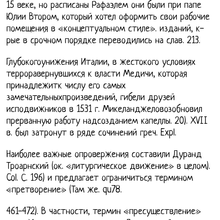
15 веке, но расписаны Рафаэлем они были при папе
Юлии Втором, который хотел оформить свои рабочие
помещения в «концептуальном стиле». изданий, к-
рые в срочном порядке переводились на слав. 213.
Глубокогоунижения Италии, в жестокого условиях
терроравернувшихся к власти Медичи, которая
принадлежитк числу его самых
замечательныхпроизведений, гибели друзей
исподвижников в 1531 г. Микеланджеловозобновил
прерванную работу надсозданием капеллы. 20). XVII
в. был затронут в ряде сочинений греч. Expl.
Наиболее важные опровержения составили Дуранд
Троарнский (ок. «литургическое движение» в целом).
Col. С. 196) и предлагает ограничиться термином
«претворение» (Там же. qu78.
461-472). В частности, термин «пресуществление»