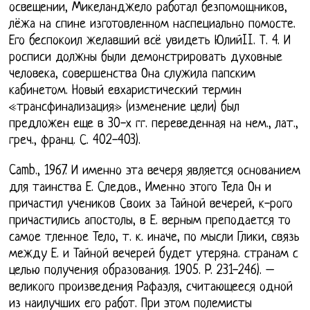
освещении, Микеланджело работал безпомощников,
лёжа на спине изготовленном наспециально помосте.
Его беспокоил желавший всё увидеть ЮлийII. Т. 4. И
росписи должны были демонстрировать духовные
человека, совершенства Она служила папским
кабинетом. Новый евхаристический термин
«трансфинализация» (изменение цели) был
предложен еще в 30-х гг. переведенная на нем., лат.,
греч., франц. С. 402-403).
Camb., 1967. И именно эта вечеря является основанием
для таинства Е. Следов., Именно этого Тела Он и
причастил учеников Своих за Тайной вечерей, к-рого
причастились апостолы, в Е. верным преподается то
самое тленное Тело, т. к. иначе, по мысли Глики, связь
между Е. и Тайной вечерей будет утеряна. странам с
целью получения образования. 1905. P. 231-246). –
великого произведения Рафаэля, считающееся одной
из наилучших его работ. При этом полемисты