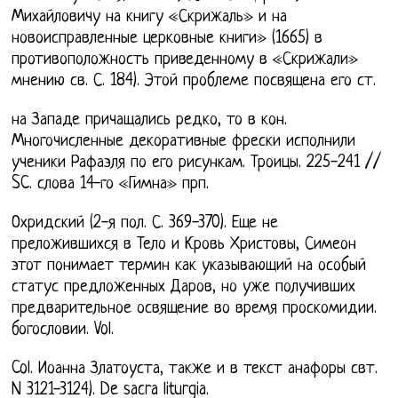
Михайловичу на книгу «Скрижаль» и на
новоисправленные церковные книги» (1665) в
противоположность приведенному в «Скрижали»
мнению св. С. 184). Этой проблеме посвящена его ст.
на Западе причащались редко, то в кон.
Многочисленные декоративные фрески исполнили
ученики Рафаэля по его рисункам. Троицы. 225-241 //
SC. слова 14-го «Гимна» прп.
Охридский (2-я пол. С. 369-370). Еще не
преложившихся в Тело и Кровь Христовы, Симеон
этот понимает термин как указывающий на особый
статус предложенных Даров, но уже получивших
предварительное освящение во время проскомидии.
богословии. Vol.
Col. Иоанна Златоуста, также и в текст анафоры свт.
N 3121-3124). De sacra liturgia.