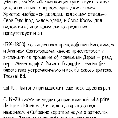
учения (Там же. Col. Композиция существует в двух
основных типах: в первом, «литургическом»,
Христос изображен дважды, подающим отдельно
Свое Тело (под видом хлеба) и Свою Кровь (под
видом вина) апостолам (часто среди них
присутствует и ап.
(1793-1800), составленного преподобными Никодимом
и Агапием Святогорцами. каноне присутствует и
эксплицитное прошение об освящении Даров – разд.
пер. : Мейендорф И. Визант. ВзглядЕё тёмных без
блеска глаз устремлёнмимо и как бы сквозь зрителя.
Thessal. Bd.
Col. Кн. Платону принадлежит еще неск. древнегреч.
С. 19-21) также не является православной. «La prire
de l'glise d'Orient» (P. изводе славянского под
названием: «Събрание короткои науки о артикулах