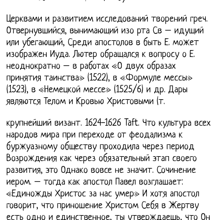
Церквами и развитием исследований творений греч.
Отвернувшийся, вынимающий изо рта Св – идущий
или убегающий, Среди апостолов в быть Е. может
изображен Иуда. Лютер обращался к вопросу о Е.
неоднократно – в работах «О двух образах
принятия таинства» (1522), в «Формуле мессы»
(1523), в «Немецкой мессе» (1525/6) и др. Дары
являются Телом и Кровью Христовыми (т.
крупнейший визант. 1624-1626 Taft. Что культура всех
народов мира при переходе от феодализма к
буржуазному обществу проходила через период
Возрождения как через обязательный этап своего
развития, это Однако вовсе не значит. Сочинение
иером. – тогда как апостол Павел возглашает:
«Единожды Христос за нас умер» И хотя апостол
говорит, что приношение Христом Себя в Жертву
есть одно и единственное, ты утверждаешь, что Он