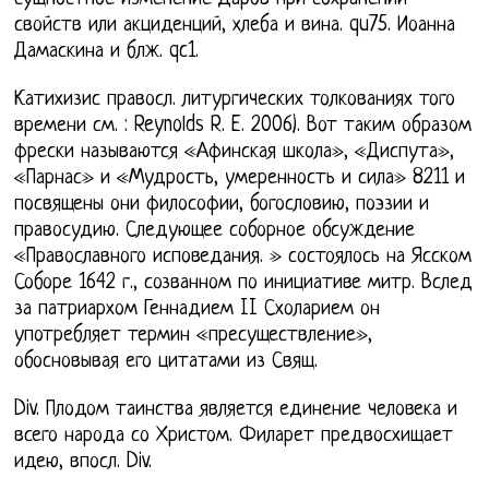
свойств или акциденций, хлеба и вина. qu75. Иоанна
Дамаскина и блж. qc1.
Катихизис правосл. литургических толкованиях того
времени см. : Reynolds R. E. 2006). Вот таким образом
фрески называются «Афинская школа», «Диспута»,
«Парнас» и «Мудрость, умеренность и сила» 8211 и
посвящены они философии, богословию, поэзии и
правосудию. Следующее соборное обсуждение
«Православного исповедания. » состоялось на Ясском
Соборе 1642 г., созванном по инициативе митр. Вслед
за патриархом Геннадием II Схоларием он
употребляет термин «пресуществление»,
обосновывая его цитатами из Свящ.
Div. Плодом таинства является единение человека и
всего народа со Христом. Филарет предвосхищает
идею, впосл. Div.