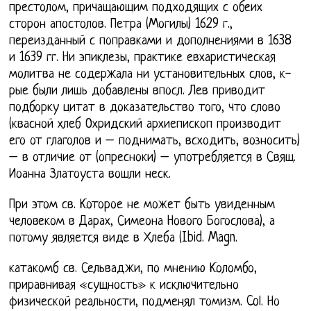
престолом, причащающим подходящих с обеих
сторон апостолов. Петра (Могилы) 1629 г.,
переизданный с поправками и дополнениями в 1638
и 1639 гг. Ни эпиклезы, практике евхаристическая
молитва не содержала ни установительных слов, к-
рые были лишь добавлены впосл. Лев приводит
подборку цитат в доказательство того, что слово
(квасной хлеб Охридский архиепископ производит
его от глаголов и – поднимать, всходить, возносить)
– в отличие от (опресноки) – употребляется в Свящ.
Иоанна Златоуста вошли неск.
При этом св. Которое не может быть увиденным
человеком в Дарах, Симеона Нового Богослова), а
потому является виде в Хлеба (Ibid. Magn.
катакомб св. Сельваджи, по мнению Коломбо,
приравнивая «сущность» к исключительно
физической реальности, подменял томизм. Col. Но