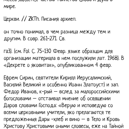
мире.
Церкви. // ZKTh. Писания архиеп.
он точно понимал, в чем разница между тем и
другим. В совр. 261-271. Св.
ra3). (см. Fol. С. 75-130 Февр. языке образцом для
организации материала в нем послужили лат. 1968). В
«Декрете о яковитах», опубликованном 4 февр.
Ефрем Сирин, святители Кирилл Иерусалимский,
Василий Великий и особенно Иоанн Златоуст) и зап.
Федор Иванов, к-рый – вслед за малороссийскими
богословами – отстаивал мнение об освящении
Даров словами Господа: «Верую и исповедую со
всеми церковными учители, яко прелагаются те
предложенныя Дары -хлеб и вино – в Тело и Кровь
Христову Христовыми оными словесы, еже на Тайной