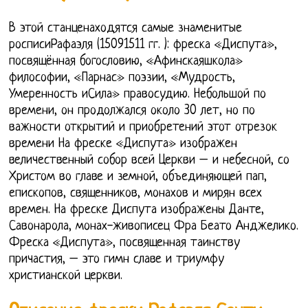
В этой станценаходятся самые знаменитые
росписиРафаэля (15091511 гг. ): фреска «Диспута»,
посвящённая богословию, «Афинскаяшкола»
философии, «Парнас» поэзии, «Мудрость,
Умеренность иСила» правосудию. Небольшой по
времени, он продолжался около 30 лет, но по
важности открытий и приобретений этот отрезок
времени На фреске «Диспута» изображен
величественный собор всей Церкви – и небесной, со
Христом во главе и земной, объединяющей пап,
епископов, священников, монахов и мирян всех
времен. На фреске Диспута изображены Данте,
Савонарола, монах-живописец Фра Беато Анджелико.
Фреска «Диспута», посвященная таинству
причастия, – это гимн славе и триумфу
христианской церкви.