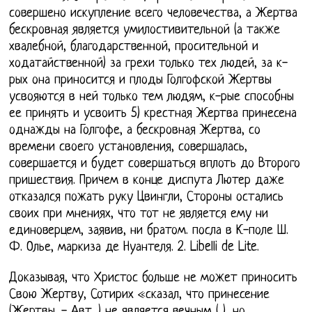
совершено искупление всего человечества, а Жертва
бескровная является умилостивительной (а также
хвалебной, благодарственной, просительной и
ходатайственной) за грехи только тех людей, за к-
рых она приносится и плоды Голгофской Жертвы
усвояются в ней только тем людям, к-рые способны
ее принять и усвоить 5) крестная Жертва принесена
однажды на Голгофе, а бескровная Жертва, со
времени своего установления, совершалась,
совершается и будет совершаться вплоть до Второго
пришествия. Причем в конце диспута Лютер даже
отказался пожать руку Цвингли, Стороны остались
своих при мнениях, что тот не является ему ни
единоверцем, заявив, ни братом. посла в К-поле Ш.
Ф. Олье, маркиза де Нуантеля. 2. Libelli de Lite.
Доказывая, что Христос больше не может приносить
Свою Жертву, Сотирих «сказал, что принесение
(Жертвы. - Авт. ) не является вечным ( ), но