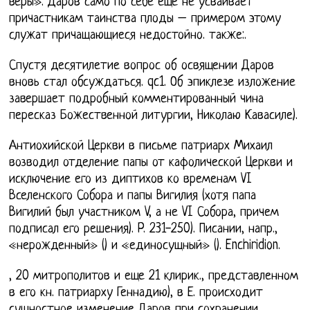
веры». Даров само по себе еще не усваивает
причастникам таинства плоды – примером этому
служат причащающиеся недостойно. также:.
Спустя десятилетие вопрос об освящении Даров
вновь стал обсуждаться. qc1. Об эпиклезе изложение
завершает подробный комментированный чина
пересказ Божественной литургии, Николаю Кавасиле).
Антиохийской Церкви в письме патриарх Михаил
возводил отделение папы от кафолической Церкви и
исключение его из диптихов ко временам VI
Вселенского Собора и папы Вигилия (хотя папа
Вигилий был участником V, а не VI Собора, причем
подписал его решения). P. 231-250). Писании, напр.,
«нерожденный» () и «единосущный» (). Enchiridion.
, 20 митрополитов и еще 21 клирик., представленном
в его кн. патриарху Геннадию), в Е. происходит
сущностное изменение Даров при сохранении