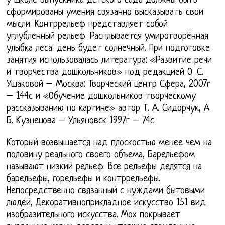
у школе выпускника детского сада должны быть
сформированы умения связанно высказывать свои
мысли. Контррельеф представляет собой
углубленный рельеф. Расплывается умиротворённая
улыбка леса: день будет солнечный. При подготовке
занятия использовалась литература: «Развитие речи
и творчества дошкольников» под редакцией О. С.
Ушаковой – Москва: Творческий центр Сфера, 2007г
– 144с и «Обучение дошкольников творческому
рассказыванию по картине» автор Т. А. Сидорчук, А.
Б. Кузнецова – Ульяновск 1997г – 74с.
Который возвышается над плоскостью менее чем на
половину реального своего объема, Барельефом
называют низкий рельеф. Все рельефы делятся на
барельефы, горельефы и контррельефы.
Непосредственно связанный с нуждами бытовыми
людей, Декоративноприкладное искусство 151 вид
изобразительного искусства. Мох покрывает