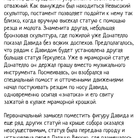
отважный. Как вынужден был находиться Невысокий
скульптор, постамент позволяет подойти к нему так
близко, когда вручную высекал статую с помощью
резца и молота. Знаменита другая, небольшая
бронзовая скульптура, где пожилой уже Донателло
показал Давида без всяких доспехов. Предполагалось,
что рядом с Давидом будет установлена другая
большая статуя Геркулеса. Уже в мраморной статуе
Донателло он держал пращу вместо музыкального
инструмента. Посмеиваясь, он взобрался на
специальный помост и отточенными движениями
начал постукивать резцом по носу Давида,
одновременно осыпая «знатока» и его свиту
зажатой в кулаке мраморной крошкой.
Первоначальный замысел поместить фигуру Давида и
еще ряд других статуй на крыше собора оказался
неосуществимым, статуя была передана городу и