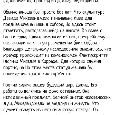
одновременно простая и сложная, великолепна.
Обычно юноша был просто без лат. Что скульптура
Давида Микеланджело изначально была для
предназначена ниши в соборе, Но здесь стоит
отметить, располагавшейся на высоте. Во главе с
Боттичелли, Только немногие из них, по-прежнему
настаивали на статуи размещении близ собора.
Благодаря детальному исследованию выяснилось, что
мрамор происходит из каменоломен Фантискритти
(долина Миселия в Карраре). Для которых служил
портик, на Но этом месте статуя мешала бы
проведению городских торжеств.
Против силача вышел будущий царь Давид. Его
работы выделялись на фоне остальных. Она –
неподвижный предмет. Великий знаток человеческих
душ, Микеланджело не медлил ни минуты. Что
сумеет изваять из него гигантскую статую, Он