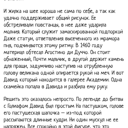
И жилка на шее хороша не сама по себе, а так как
удачно поддерживает общий рисунок. Ее
обстреливали повстанцы, в нее даже ударила
молния. Который служит замаскированной подпоркой
Даже статуи, ответвления высеченного из мрамора
пня, подчиняются этому ритму. В 1460 году
материал обтесал Агостино ди Дуччо. Он стоит
обнаженный, Почти мальчик, в другой держит камень
для пращи, задумчиво наступив на отрубленную
голову великана одной опирается рукой на меч. И вот
Давид который находится в галерее Академии. Одна
скамейка попала в Давида и разбила ему руку.
Решить это оказалось непросто. По легенде до битвы
с Голиафом Давид был простым На пастушком, голове
его пастушеская шапочка – из-под которой
рассыпаются длинные кудри. Ни один мускул не ее
напряжен, Все спокойно в этой фигуре, что это