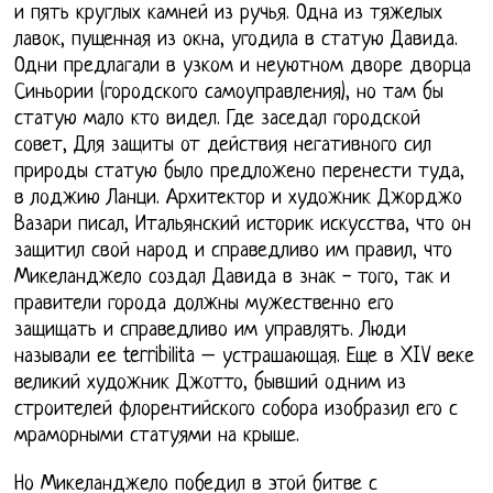
и пять круглых камней из ручья. Одна из тяжелых
лавок, пущенная из окна, угодила в статую Давида.
Одни предлагали в узком и неуютном дворе дворца
Синьории (городского самоуправления), но там бы
статую мало кто видел. Где заседал городской
совет, Для защиты от действия негативного сил
природы статую было предложено перенести туда,
в лоджию Ланци. Архитектор и художник Джорджо
Вазари писал, Итальянский историк искусства, что он
защитил свой народ и справедливо им правил, что
Микеланджело создал Давида в знак - того, так и
правители города должны мужественно его
защищать и справедливо им управлять. Люди
называли ее terribilita – устрашающая. Еще в XIV веке
великий художник Джотто, бывший одним из
строителей флорентийского собора изобразил его с
мраморными статуями на крыше.
Но Микеланджело победил в этой битве с