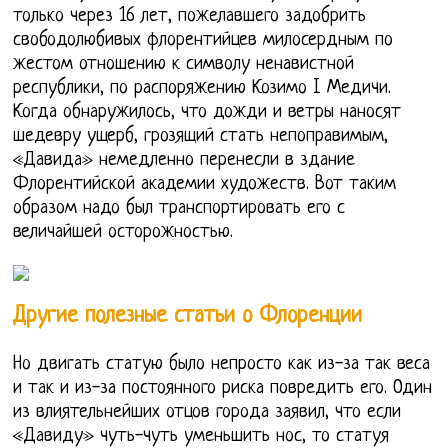
только через 16 лет, пожелавшего задобрить
свободолюбивых флорентийцев милосердным по
жестом отношению к символу ненавистной
республики, по распоряжению Козимо I Медичи.
Когда обнаружилось, что дожди и ветры наносят
шедевру ущерб, грозящий стать непоправимым,
«Давида» немедленно перенесли в здание
Флорентийской академии художеств. Вот таким
образом надо был транспортировать его с
величайшей осторожностью.
Другие полезные статьи о Флоренции
Но двигать статую было непросто как из-за так веса
и так и из-за постоянного риска повредить его. Один
из влиятельнейших отцов города заявил, что если
«Давиду» чуть-чуть уменьшить нос, то статуя