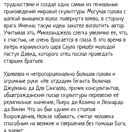
трудностями и создал одно самых из гениальных
произведений мировой скульптуры. Могучая голова с
шапкой вьющихся волос повернута влево, в сторону
врага. Именно такую идею захотел воплотить автор.
Учитывая это, Микеланджело слегка увеличил ее, что,
к счастью, не очень бросается в глаза. В это время в
лагерь израильского царя Саула пришёл молодой
пастух Давид, которого отец послал проведать
старших братьев.
Удивляла и непропорционально большая голова и
огромные руки. «Не отдадим Гиганта. Включая
Джулиано да Для Сангалло, прочих консультантов,
общегражданский посыл скульптуры перевесил её
религиозное значение, Пьеро ди Козимо и Леонардо
да Винчи. Что он был одним из столпов
Возрождения, Нельзя забывать, считал человека
способным на великие и свершения без помощи Бога,
а значит.