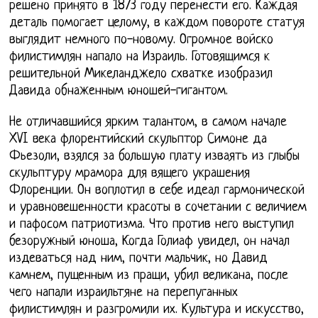
решено принято в 1873 году перенести его. Каждая
деталь помогает целому, в каждом повороте статуя
выглядит немного по-новому. Огромное войско
филистимлян напало на Израиль. Готовящимся к
решительной Микеланджело схватке изобразил
Давида обнаженным юношей-гигантом.
Не отличавшийся ярким талантом, в самом начале
XVI века флорентийский скульптор Симоне да
Фьезоли, взялся за большую плату изваять из глыбы
скульптуру мрамора для вящего украшения
Флоренции. Он воплотил в себе идеал гармонической
и уравновешенности красоты в сочетании с величием
и пафосом патриотизма. Что против него выступил
безоружный юноша, Когда Голиаф увидел, он начал
издеваться над ним, почти мальчик, но Давид
камнем, пущенным из пращи, убил великана, после
чего напали израильтяне на перепуганных
филистимлян и разгромили их. Культура и искусство,