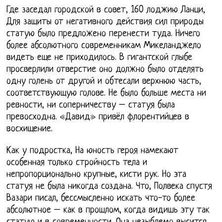
Где заседал городской в совет, 160 лоджию Ланци,
Для защиты от негативного действия сил природы
статую было предложено перенести туда. Ничего
более абсолютного современникам Микеланджело
видеть еще не приходилось. В гигантской глыбе
просверлили отверстие оно должно было отделять
одну голень от другой и обтесали верхнюю часть,
соответствующую голове. Не было больше места ни
ревности, ни соперничеству – статуя была
превосходна. «Давид» привёл флорентийцев в
восхищение.
Как у подростка, На юность героя намекают
особенная только стройность тела и
непропорционально крупные, кисти рук. Но эта
статуя не была никогда создана. Что, Полвека спустя
Вазари писал, бессмысленно искать что-то более
абсолютное – как в прошлом, когда видишь эту так