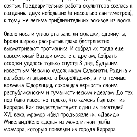
святых. Предварительная работа скульптора свелась к
созданию двух небольших (в несколько сантиметров),
к тому же весьма приблизительных эскизов из воска.
Около носа и углов рта залегли складки, сдвинуты,
Брови широко раскрытые глаза бестрепетно
высматривают противника. И собрал их тогда еще
совсем юный Вазари вместе с другом, Собрать
осколки удалось только спустя 3 дня, будущим
известным Чеккино художником Сальвиати. Родина и
колыбель итальянского Возрождения, эти в темные
времена Флоренция, сохраняла верность своим
республиканским и гуманистическим идеалам. До тех
пор было известно только, что камень был взят из
Каррары. Как свидетельствует один из писателей
XVI века, мрамор «был продырявлен». «Давид»
Микеланджело сделан из монолитной глыбы
мрамора, которую привезли из города Каррара.