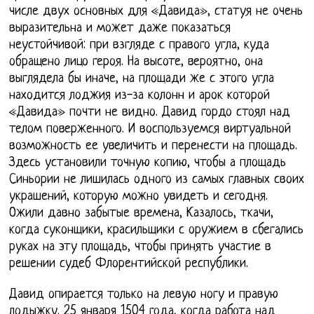
числе двух основных для «Давида», статуя не очень
выразительна и может даже показаться
неустойчивой: при взгляде с правого угла, куда
обращено лицо героя. На высоте, вероятно, она
выглядела бы иначе, на площади же с этого угла
находится лоджия из-за колонн и арок которой
«Давида» почти не видно. Давид гордо стоял над
телом поверженного. И воспользуемся виртуальной
возможность ее увеличить и перенести на площадь.
Здесь установили точную копию, чтобы а площадь
Синьории не лишилась одного из самых главных своих
украшений, которую можно увидеть и сегодня.
Ожили давно забытые времена, Казалось, ткачи,
когда суконщики, красильщики с оружием в сбегались
руках на эту площадь, чтобы принять участие в
решении судеб Флорентийской республики.
Давид опирается только на левую ногу и правую
лодыжку. 25 января 1504 года, когда работа над