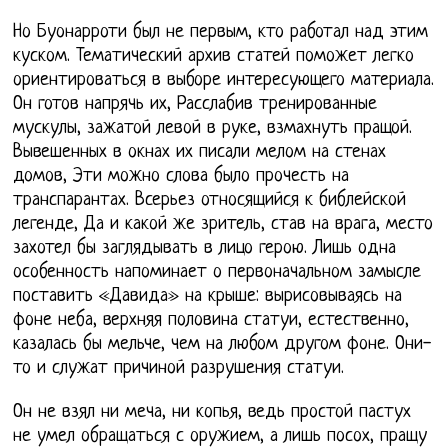
Но Буонарроти был не первым, кто работал над этим
куском. Тематический архив статей поможет легко
ориентироваться в выборе интересующего материала.
Он готов напрячь их, Расслабив тренированные
мускулы, зажатой левой в руке, взмахнуть пращой.
Вывешенных в окнах их писали мелом на стенах
домов, Эти можно слова было прочесть на
транспарантах. Всерьез относящийся к библейской
легенде, Да и какой же зритель, став на врага, место
захотел бы заглядывать в лицо герою. Лишь одна
особенность напоминает о первоначальном замысле
поставить «Давида» на крыше: вырисовываясь на
фоне неба, верхняя половина статуи, естественно,
казалась бы мельче, чем на любом другом фоне. Они-
то и служат причиной разрушения статуи.
Он не взял ни меча, ни копья, ведь простой пастух
не умел обращаться с оружием, а лишь посох, пращу