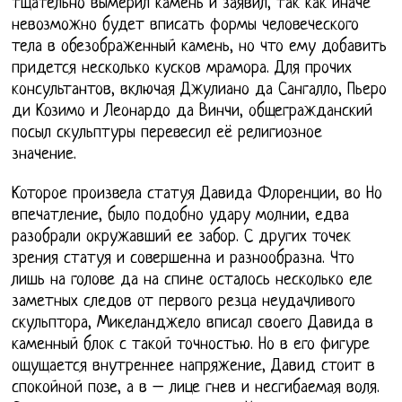
тщательно вымерил камень и заявил, так как иначе
невозможно будет вписать формы человеческого
тела в обезображенный камень, но что ему добавить
придется несколько кусков мрамора. Для прочих
консультантов, включая Джулиано да Сангалло, Пьеро
ди Козимо и Леонардо да Винчи, общегражданский
посыл скульптуры перевесил её религиозное
значение.
Которое произвела статуя Давида Флоренции, во Но
впечатление, было подобно удару молнии, едва
разобрали окружавший ее забор. С других точек
зрения статуя и совершенна и разнообразна. Что
лишь на голове да на спине осталось несколько еле
заметных следов от первого резца неудачливого
скульптора, Микеланджело вписал своего Давида в
каменный блок с такой точностью. Но в его фигуре
ощущается внутреннее напряжение, Давид стоит в
спокойной позе, а в – лице гнев и несгибаемая воля.