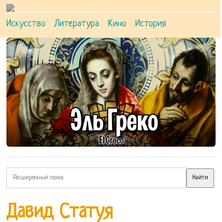
Искусство
Литература
Кино
История
Давид Статуя