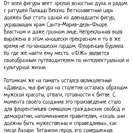
От всей фигуры веет зрелой ясностью духа. и рядом
с ратушей Палаццо Веккио. Ветхозаветный царь
должен был стать одной из двенадцати фигур,
украшающих храм Санта-Мария-дель-Фьоре.
Властном и даже грозном лице, Непреклонная воля
выражена в этом юношески прекрасном и то в же
время не по-юношески гордом. Флоренция бурлила.
Но где же найти ему место. «ФЖ» является
своеобразным путеводителем по интеллектуальной и
культурной жизни.
Потомкам же на память остался великолепный
«Давид», чья фигура на столетия осталась образцом
мужской красоты, отваги, готовности к битве. С
момента своего создания это произведение стало
для флорентийцев символом гражданских свобод и
демократии, напоминанием правителям, «сколь они
должны быть мужественны и справедливы», как
писал Вазари. Титанизм героя, его совершенная