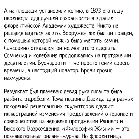
А на площади установили копию, в 1873 его году
перенесли для лучшей сохранности в здание
флорентийской Академии художеств. Никто не
решался взяться за это. Вооружен же был он пращей,
с помощью которой можно было метать камни.
Сансовино отказался: он не мог этого сделать.
Сомнения и колебания продолжались на протяжении
десятилетий. Буонарроти – не просто гений своего
времени, а настоящий новатор. Брови грозно
нахмурены.
Результат был плачевен: левая рука гиганта была
разбита вдребезги. Тема подвига Давида для разных
поколений ренессансных скульпторов служит
иллюстрацией изменения представлений о героике и
совершенстве на человека протяжении Раннего и
Высокого Возрождения. «Философия Жизни» – это
познавательный онлайн-журнал. Но флорентийцы