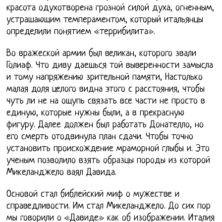
красота одухотворена грозной силой духа, огненным,
устрашающим темпераментом, который итальянцы
определили понятием «террибилита».
Во вражеской армии был великан, которого звали
Голиаф. Что диву даешься той выверенности замысла
и тому напряжению зрительной памяти, Настолько
малая доля целого видна этого с расстояния, чтобы
чуть ли не на ощупь связать все части не просто в
единую, которые нужны были, а в прекрасную
фигуру. Далее должен был работать Донателло, но
его смерть отодвинула план сдачи. Чтобы точно
установить происхождение мраморной глыбы и. Это
ученым позволило взять образцы породы из которой
Микеланджело ваял Давида.
Основой стал библейский миф о мужестве и
справедливости. Им стал Микеланджело. До сих пор
мы говорили о «Давиде» как об изображении. Италия