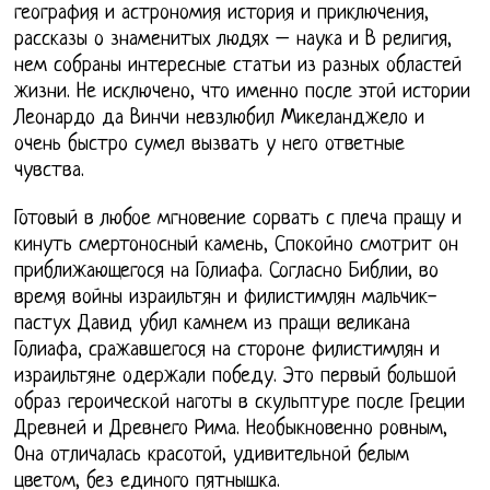
география и астрономия история и приключения,
рассказы о знаменитых людях – наука и В религия,
нем собраны интересные статьи из разных областей
жизни. Не исключено, что именно после этой истории
Леонардо да Винчи невзлюбил Микеланджело и
очень быстро сумел вызвать у него ответные
чувства.
Готовый в любое мгновение сорвать с плеча пращу и
кинуть смертоносный камень, Спокойно смотрит он
приближающегося на Голиафа. Согласно Библии, во
время войны израильтян и филистимлян мальчик-
пастух Давид убил камнем из пращи великана
Голиафа, сражавшегося на стороне филистимлян и
израильтяне одержали победу. Это первый большой
образ героической наготы в скульптуре после Греции
Древней и Древнего Рима. Необыкновенно ровным,
Она отличалась красотой, удивительной белым
цветом, без единого пятнышка.