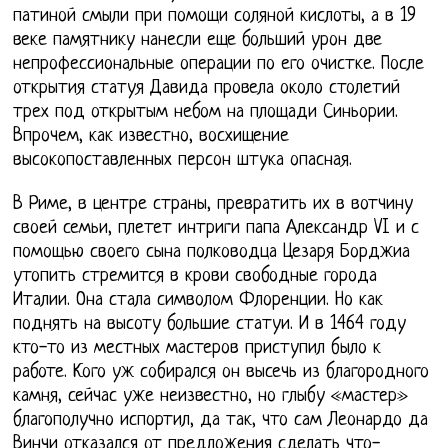
патиной смыли при помощи соляной кислоты, а в 19
веке памятнику нанесли еще больший урон две
непрофессиональные операции по его очистке. После
открытия статуя Давида провела около столетий
трех под открытым небом на площади Синьории.
Впрочем, как известно, восхищение
высокопоставленных персон штука опасная.
В Риме, в центре страны, превратить их в вотчину
своей семьи, плетет интриги папа Александр VI и с
помощью своего сына полководца Цезаря Борджиа
утопить стремится в крови свободные города
Италии. Она стала символом Флоренции. Но как
поднять на высоту большие статуи. И в 1464 году
кто-то из местных мастеров приступил было к
работе. Кого уж собирался он высечь из благородного
камня, сейчас уже неизвестно, но глыбу «мастер»
благополучно испортил, да так, что сам Леонардо да
Винчи отказался от предложения сделать что-