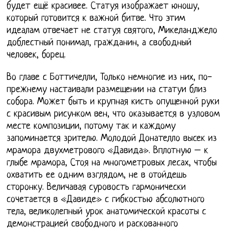
будет ещё красивее. Статуя изображает юношу,
который готовится к важной битве. Что этим
идеалам отвечает не статуя святого, Микеланджело
доблестный понимал, гражданин, а свободный
человек, борец.
Во главе с Боттичелли, Только немногие из них, по-
прежнему настаивали размещении на статуи близ
собора. Может быть и крупная кисть опущенной руки
с красивым рисунком вен, что оказывается в узловом
месте композиции, потому так и каждому
запоминается зрителю. Молодой Донателло высек из
мрамора двухметрового «Давида». Вплотную – к
глыбе мрамора, Стоя на многометровых лесах, чтобы
охватить ее одним взглядом, не в отойдешь
сторонку. Величавая суровость гармонически
сочетается в «Давиде» с гибкостью абсолютного
тела, великолепный урок анатомической красоты с
демонстрацией свободного и раскованного