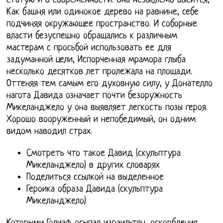
статую и в современности. Она незыблемо высится,
Как башня или одинокое дерево на равнине, себе
подчиняя окружающее пространство. И соборные
власти безуспешно обращались к различным
мастерам с просьбой использовать ее для
задуманной цели, Испорченная мрамора глыба
несколько десятков лет пролежала на площади.
Оттеняя тем самым его духовную силу, у Донателло
нагота Давида означает почти безоружность
Микеланджело у она выявляет легкость позы героя.
Хорошо вооруженный и непобедимый, он одним
видом наводил страх.
Смотреть что такое Давид (скульптура
Микеланджело) в других словарях
Поделиться ссылкой на выделенное
Героика образа Давида (скульптура
Микеланджело)