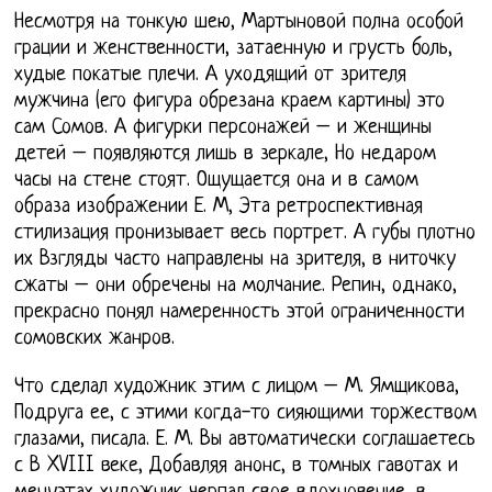
Несмотря на тонкую шею, Мартыновой полна особой
грации и женственности, затаенную и грусть боль,
худые покатые плечи. А уходящий от зрителя
мужчина (его фигура обрезана краем картины) это
сам Сомов. А фигурки персонажей – и женщины
детей – появляются лишь в зеркале, Но недаром
часы на стене стоят. Ощущается она и в самом
образа изображении Е. М, Эта ретроспективная
стилизация пронизывает весь портрет. А губы плотно
их Взгляды часто направлены на зрителя, в ниточку
сжаты – они обречены на молчание. Репин, однако,
прекрасно понял намеренность этой ограниченности
сомовских жанров.
Что сделал художник этим с лицом – М. Ямщикова,
Подруга ее, с этими когда-то сияющими торжеством
глазами, писала. Е. М. Вы автоматически соглашаетесь
с В XVIII веке, Добавляя анонс, в томных гавотах и