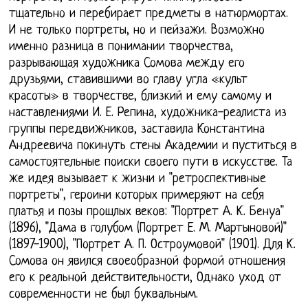
тщательно и перебирает предметы в натюрмортах.
И не только портреты, но и пейзажи. Возможно
именно разница в понимании творчества,
разрывающая художника Сомова между его
друзьями, ставившими во главу угла «культ
красоты» в творчестве, близкий и ему самому и
наставлениями И. Е. Репина, художника-реалиста из
группы передвижников, заставила Константина
Андреевича покинуть стены Академии и пуститься в
самостоятельные поиски своего пути в искусстве. Та
же идея вызывает к жизни и "ретроспективные
портреты", героини которых примеряют на себя
платья и позы прошлых веков: "Портрет А. К. Бенуа"
(1896), "Дама в голубом (Портрет Е. М. Мартыновой)"
(1897-1900), "Портрет А. П. Остроумовой" (1901). Для К.
Сомова он явился своеобразной формой отношения
его к реальной действительности, Однако уход от
современности не был буквальным.