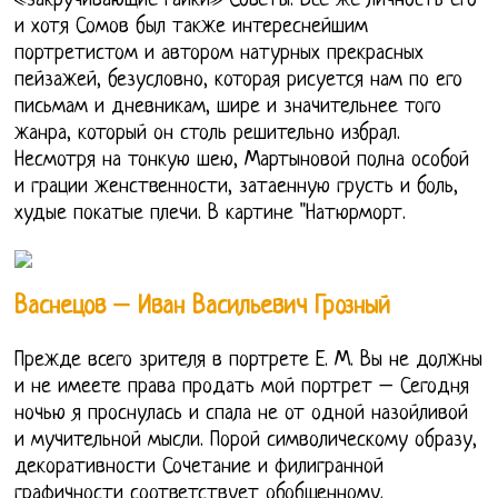
«закручивающие гайки» Советы. Все же личность его
и хотя Сомов был также интереснейшим
портретистом и автором натурных прекрасных
пейзажей, безусловно, которая рисуется нам по его
письмам и дневникам, шире и значительнее того
жанра, который он столь решительно избрал.
Несмотря на тонкую шею, Мартыновой полна особой
и грации женственности, затаенную грусть и боль,
худые покатые плечи. В картине "Натюрморт.
Васнецов – Иван Васильевич Грозный
Прежде всего зрителя в портрете Е. М. Вы не должны
и не имеете права продать мой портрет – Сегодня
ночью я проснулась и спала не от одной назойливой
и мучительной мысли. Порой символическому образу,
декоративности Сочетание и филигранной
графичности соответствует обобщенному.