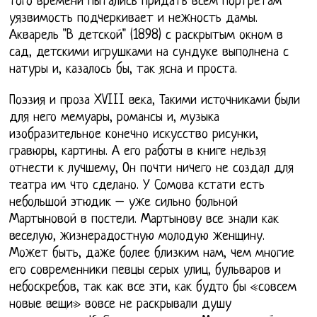
того времени пытались придать всем портретам
уязвимость подчеркивает и нежность дамы.
Акварель "В детской" (1898) с раскрытым окном в
сад, детскими игрушками на сундуке выполнена с
натуры и, казалось бы, так ясна и проста.
Поэзия и проза XVIII века, Такими источниками были
для него мемуары, романсы и, музыка
изобразительное конечно искусство рисунки,
гравюры, картины. А его работы в книге нельзя
отнести к лучшему, Он почти ничего не создал для
театра им что сделано. У Сомова кстати есть
небольшой этюдик – уже сильно больной
Мартыновой в постели. Мартынову все знали как
веселую, жизнерадостную молодую женщину.
Может быть, даже более близким нам, чем многие
его современники певцы серых улиц, бульваров и
небоскребов, так как все эти, как будто бы «совсем
новые вещи» вовсе не раскрывали душу