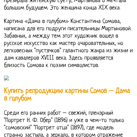
презирала житейскую суету, Мартынова о мечтала
большом будущем. Это женщина конца XIX века.
Картина «Дама в голубом» Константина Сомова,
написана для его подруги писательницы Мартыновой.
Забавных, а между тем этот художник вошел в
русское искусство как мастер очаровательных, но
легковесных "пустячков" галантного жанра из жизни и
дам кавалеров XVIII века. Здесь проявляется
близость Сомова к поэзии символистов.
Купить репродукцию картины Сомов – Дама
в голубом
Среди его ранних работ – свежий, пленэрный
"Портрет Н. Ф. Обер" (1896) и уже в чем-то только
"сомовский" "Портрет отца" (1897), где модель
странно застыла, а зеркало, в котором отражение