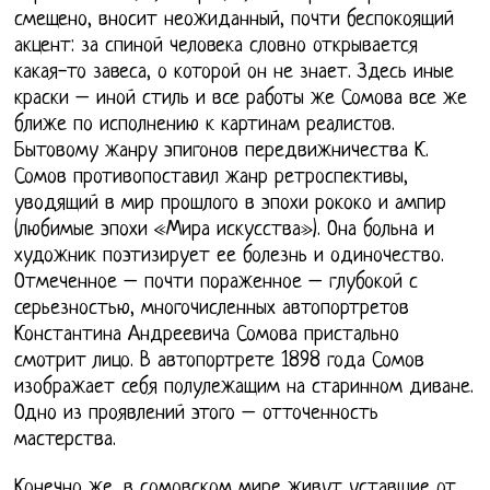
смещено, вносит неожиданный, почти беспокоящий
акцент: за спиной человека словно открывается
какая-то завеса, о которой он не знает. Здесь иные
краски – иной стиль и все работы же Сомова все же
ближе по исполнению к картинам реалистов.
Бытовому жанру эпигонов передвижничества К.
Сомов противопоставил жанр ретроспективы,
уводящий в мир прошлого в эпохи рококо и ампир
(любимые эпохи «Мира искусства»). Она больна и
художник поэтизирует ее болезнь и одиночество.
Отмеченное – почти пораженное – глубокой с
серьезностью, многочисленных автопортретов
Константина Андреевича Сомова пристально
смотрит лицо. В автопортрете 1898 года Сомов
изображает себя полулежащим на старинном диване.
Одно из проявлений этого – отточенность
мастерства.
Конечно же, в сомовском мире живут уставшие от