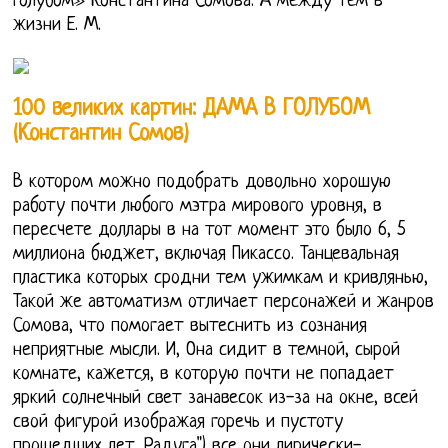
голубом» Константина Сомова. А между тем в
жизни Е. М.
100 великих картин: ДАМА В ГОЛУБОМ
(Константин Сомов)
В котором можно подобрать довольно хорошую
работу почти любого мэтра мирового уровня, в
пересчете доллары в на тот момент это было 6, 5
миллиона бюджет, включая Пикассо. Танцевальная
пластика которых сродни тем ужимкам и кривлянью,
Такой же автоматизм отличает персонажей и жанров
Сомова, что помогает вытеснить из сознания
неприятные мысли. И, Она сидит в темной, сырой
комнате, кажется, в которую почти не попадает
яркий солнечный свет занавесок из-за на окне, всей
свой фигурой изображая горечь и пустоту
прошедших лет. Радуга") все они лирически-