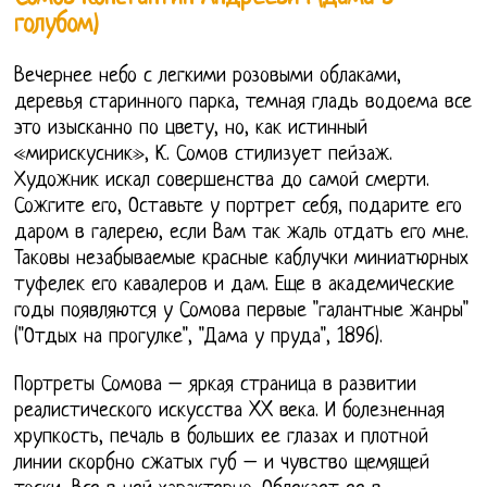
голубом)
Вечернее небо с легкими розовыми облаками,
деревья старинного парка, темная гладь водоема все
это изысканно по цвету, но, как истинный
«мирискусник», К. Сомов стилизует пейзаж.
Художник искал совершенства до самой смерти.
Сожгите его, Оставьте у портрет себя, подарите его
даром в галерею, если Вам так жаль отдать его мне.
Таковы незабываемые красные каблучки миниатюрных
туфелек его кавалеров и дам. Еще в академические
годы появляются у Сомова первые "галантные жанры"
("Отдых на прогулке", "Дама у пруда", 1896).
Портреты Сомова – яркая страница в развитии
реалистического искусства XX века. И болезненная
хрупкость, печаль в больших ее глазах и плотной
линии скорбно сжатых губ – и чувство щемящей