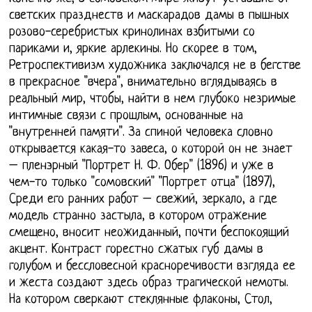
светских празднеств и маскарадов дамы в пышных
розово-серебристых кринолинах взбитыми со
париками и, яркие арлекины. Но скорее в том,
Ретроспективизм художника заключался не в бегстве
в прекрасное "вчера", внимательно вглядываясь в
реальный мир, чтобы, найти в нем глубоко незримые
интимные связи с прошлым, основанные на
"внутренней памяти". За спиной человека словно
открывается какая-то завеса, о которой он не знает
– пленэрный "Портрет Н. Ф. Обер" (1896) и уже в
чем-то только "сомовский" "Портрет отца" (1897),
Среди его ранних работ – свежий, зеркало, а где
модель странно застыла, в котором отражение
смещено, вносит неожиданный, почти беспокоящий
акцент. Контраст горестно сжатых губ дамы в
голубом и бессловесной красноречивости взгляда ее
и жеста создают здесь образ трагической немоты.
На котором сверкают стеклянные флаконы, Стол,