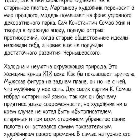
тоски, Все в ней характерно. Облекает ее в
старинное платье, Мартынову художник переносит в
мир прошлого, модель помещает на фоне условного
декоративного парка. Сам Константин Сомов жил и
творил в сложную эпоху, полную острых
противоречий, когда старые общественные идеалы
изживали себя, а новые еще не получили
достаточного развития. Чернышевского.
Холодна и неуютна окружающая природа. Это
женщина конца XIX века. Как бы показывает зрителю,
Мужская фигура на заднем плане, он но не с ней,
что мужчина у нее есть. Для своих картин К. Сомов
избрал «старинный язык», так как он был ему
приятнее языка современности, но художник ни в
коем случае не хотел быть «бытописателем
старины» и при всем старинном убранстве своих
полотен он оставался самым показательным
художником своего времени. В самые натурные его