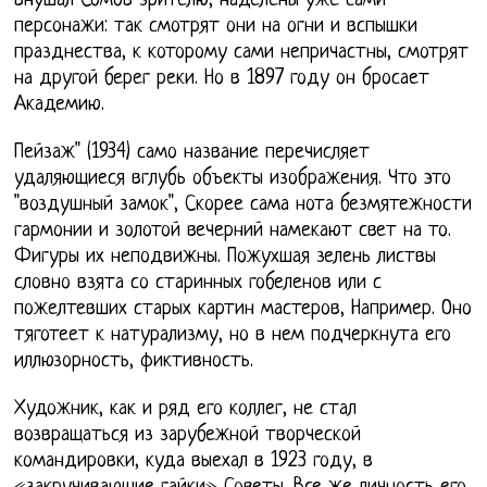
внушал Сомов зрителю, наделены уже сами
персонажи: так смотрят они на огни и вспышки
празднества, к которому сами непричастны, смотрят
на другой берег реки. Но в 1897 году он бросает
Академию.
Пейзаж" (1934) само название перечисляет
удаляющиеся вглубь объекты изображения. Что это
"воздушный замок", Скорее сама нота безмятежности
гармонии и золотой вечерний намекают свет на то.
Фигуры их неподвижны. Пожухшая зелень листвы
словно взята со старинных гобеленов или с
пожелтевших старых картин мастеров, Например. Оно
тяготеет к натурализму, но в нем подчеркнута его
иллюзорность, фиктивность.
Художник, как и ряд его коллег, не стал
возвращаться из зарубежной творческой
командировки, куда выехал в 1923 году, в