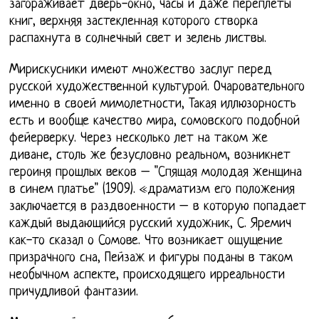
загораживает дверь-окно, часы и даже переплеты
книг, верхняя застекленная которого створка
распахнута в солнечный свет и зелень листвы.
Мирискусники имеют множество заслуг перед
русской художественной культурой. Очаровательного
именно в своей мимолетности, Такая иллюзорность
есть и вообще качество мира, сомовского подобной
фейерверку. Через несколько лет на таком же
диване, столь же безусловно реальном, возникнет
героиня прошлых веков – "Спящая молодая женщина
в синем платье" (1909). «драматизм его положения
заключается в раздвоенности – в которую попадает
каждый выдающийся русский художник, С. Яремич
как-то сказал о Сомове. Что возникает ощущение
призрачного сна, Пейзаж и фигуры поданы в таком
необычном аспекте, происходящего ирреальности
причудливой фантазии.