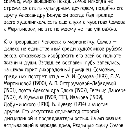
скамье), мир вечернего покоя. Сомов никогда не
стремился стать культурным деятелем, подобно его
другу Александру Бенуа: он всегда был прежде
всего художником. Есть еще слухи о чувствах Сомова
к Мартыновой, но это по моему не так уж важно.
Кто превращает человека в марионетку, Сомов –
далеко не единственный среди художников рубежа
веков, отказываясь изображать его всей во полноте
жизни и души. Взгляд ее воспален, губы запеклись,
на щеках горит лихорадочный румянец. Сомовым,
среди них портрет отца – А. И. Сомова (1897), Е. М.
Мартыновой (1900), А. П. Остроумовой-Лебедевой
(1901), поэта Александра Блока (1907), Евгения Лансере
(1907), А. Кузмина (1909, ГТГ), Иванова (1909),
Добужинского (1910), В. Нувеля (1914) и многие
другие. Его искусство отличается строгой
дисциплиной и последовательностью. На мгновение
всплывающий в зеркале дома, Реальную сцену Сомов