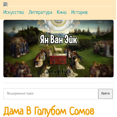
Искусство
Литература
Кино
История
Дама В Голубом Сомов