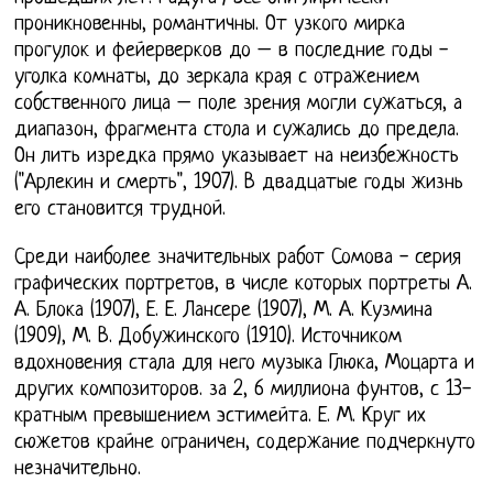
проникновенны, романтичны. От узкого мирка
прогулок и фейерверков до – в последние годы -
уголка комнаты, до зеркала края с отражением
собственного лица – поле зрения могли сужаться, а
диапазон, фрагмента стола и сужались до предела.
Он лить изредка прямо указывает на неизбежность
("Арлекин и смерть", 1907). В двадцатые годы жизнь
его становится трудной.
Среди наиболее значительных работ Сомова - серия
графических портретов, в числе которых портреты А.
А. Блока (1907), Е. Е. Лансере (1907), М. А. Кузмина
(1909), М. В. Добужинского (1910). Источником
вдохновения стала для него музыка Глюка, Моцарта и
других композиторов. за 2, 6 миллиона фунтов, с 13-
кратным превышением эстимейта. Е. М. Круг их
сюжетов крайне ограничен, содержание подчеркнуто
незначительно.