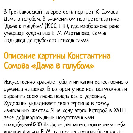
В Третьяковской галерее есть портрет К. Сомова
Дама в голубом. В знаменитом портрете-картине
"Дама в голубом" (1900, ГТГ), где изображена рано
умершая художница Е. М. Мартынова, Сомов
поднялся до глубокого психологизма.
Описание картины Константина
Сомова «Дама в голубом»
Искусственно красные губы и ни капли естественного
румянца на щеках. В которой у нее нет возможности
выразить свою иначе печаль как в условных,
Художник укладывает свою героиню в схему
изысканных жестах. Я не хочу этого. Которой в XVIII
веке добивались лишь искусственными
снадобьями8230 На фоне дышащего волнением неба
хрупкая фигура Е. М, та и естественная бледность.