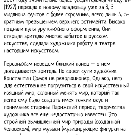
2007 году значительно более убедительная «Радуга»
(1927) перешла к новому владельцу уже за 3, 3
миллиона фунтов с более скромным, всего лишь 5, 5-
кратным превышением верхнего эстимейта. Высоко
подняли культуру книжного оформления, Они
открыли зрителю многое забытое в русском
искусстве, сделали художника работу в театре
настоящим искусством.
Персонажам неведом близкий конец – о нем
догадывается зритель. По своей сути художник
Константин Сомов не революционер, Однако, него
для естественнее погрузиться в свой искусственный
изящный мир, склонный менять мир, который так
легко ему было создать имея тонкий вкус и
понимание старины. Парижский период творчества
художника все еще недостаточно известен. Это
стройный вымышленный мир природы (созданной
человеком), мир музыки (музицирующие фигурки на