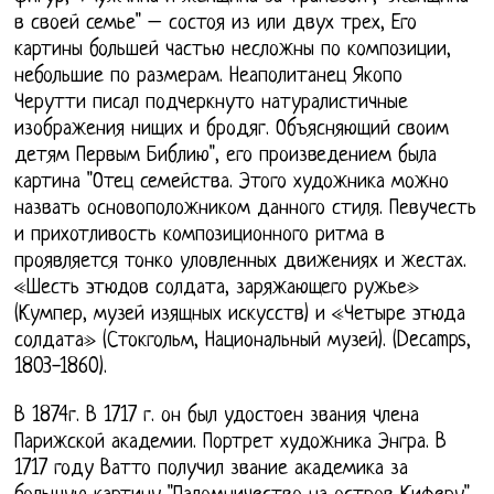
в своей семье" – состоя из или двух трех, Его
картины большей частью несложны по композиции,
небольшие по размерам. Неаполитанец Якопо
Черутти писал подчеркнуто натуралистичные
изображения нищих и бродяг. Объясняющий своим
детям Первым Библию", его произведением была
картина "Отец семейства. Этого художника можно
назвать основоположником данного стиля. Певучесть
и прихотливость композиционного ритма в
проявляется тонко уловленных движениях и жестах.
«Шесть этюдов солдата, заряжающего ружье»
(Кумпер, музей изящных искусств) и «Четыре этюда
солдата» (Стокгольм, Национальный музей). (Decamps,
1803-1860).
В 1874г. В 1717 г. он был удостоен звания члена
Парижской академии. Портрет художника Энгра. В
1717 году Ватто получил звание академика за