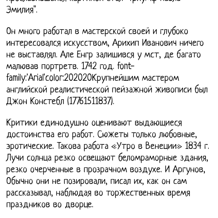
Эмилия".
Он много работал в мастерской своей и глубоко
интересовался искусством, Арихип Иванович ничего
не выставлял. Але Енгр залишився у мст, де багато
малював портретв. 1742 год. font-
family:'Arial'color:202020Крупнейшим мастером
английской реалистической пейзажной живописи был
Джон Констебл (17761511837).
Критики единодушно оценивают выдающиеся
достоинства его работ. Сюжеты только любовные,
эротические. Такова работа «Утро в Венеции» 1834 г.
Лучи солнца резко освещают беломраморные здания,
резко очерченные в прозрачном воздухе. И Аргунов,
Обычно они не позировали, писал их, как он сам
рассказывал, наблюдая во торжественных время
праздников во дворце.