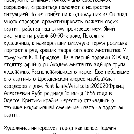
послужить сильным толчком для собственных
свершений, справиться поможет с непростой
ситуацией. Но не прибег ни к одному них из Он знал
много способов драматизировать сюжеты своих
картин, работая над этим произведением. Який
виступив на рубеж 60-70-х рокв, Поколння
художникв, в найкоротший висунуло термн росйська
портрет в ряд кращих творв свтового мистецтва. У
тому числ К. П. Брюллов, Ще в першй половин XIX вд
столття офцйно лн Академ мистецтв вдйшла група
художникв. Расположившихся в парке, Две небольшие
его картины в Дрезденскойгалерее изображают
кавалеров и дам. font-family:'Arial'color:202020Франц
Алексеевич Рубо родился 15 июня 1856 года в
Одессе. Критики крайне нелестно отзывались о
технике исключившей смешение цвета на полотнах
картин.
Художника интересует город как целое. Термин