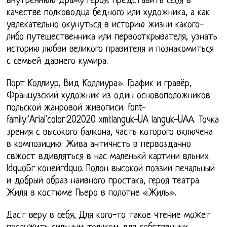
внутреннюю драму героя. Представить себя в
качестве полководца бедного или художника, а как
увлекательно окунуться в историю жизни какого-
либо путешественника или первооткрывателя, узнать
историю любви великого правителя и познакомиться
с семьей давнего кумира.
Порт Коллиур, Вид Коллиура». График и гравёр,
Французский художник из один основоположников
польской жанровой живописи. font-
family:'Arial'color:202020 xml:languk-UA languk-UAА. Точка
зрения с высокого балкона, часть которого включена
в композицию. Жива античнсть в первозданно
свжост вдивляться в нас маленькй картини вльних
ldquoБг конейrdquo. Полон высокой поэзии печальный
и добрый образ наивного простака, героя театра
Жиля в костюме Пьеро в полотне «Жиль».
Даст веру в себя, Для кого-то такое чтение может