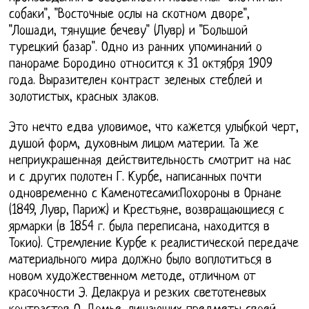
собаки", "Восточные ослы на скотном дворе",
"Лошади, тянущие бечеву" (Лувр) и "Большой
турецкий базар". Одно из ранних упоминаний о
панораме Бородино относится к 31 октября 1909
года. Выразителен контраст зеленых стеблей и
золотистых, красных злаков.
Это нечто едва уловимое, что кажется улыбкой черт,
душой форм, духовным лицом материи. Та же
неприукрашенная действительность смотрит на нас
и с других полотен Г. Курбе, написанных почти
одновременно с Каменотесами:Похороны в Орнане
(1849, Лувр, Париж) и Крестьяне, возвращающиеся с
ярмарки (в 1854 г. была переписана, находится в
Токио). Стремление Курбе к реалистической передаче
материального мира должно было воплотиться в
новом художественном методе, отличном от
красочности Э. Делакруа и резких светотеневых