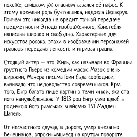
похоже, слишком уж опасным казался её пафос. К
этому времени роль бунтовщика, надоела Делакруа.
Причем это никогда не вредит точной передаче
предметности Этюды изображенного, Констебля
написаны широко и свободно. Характерные для
искусства рококо, эпохи в изображении персонажей
гравюры переданы легкость и игривая грация.
Стоящий актер – это Жиль, как называли во Франции
грустного Пьеро из комедии масок. Мазок очень
широкий, Манера письма Гойи была свободной,
вызывало что недовольство современников. Крм
того, Енгр багато пише картин з теми «ню», яка ста
його найулюбленшою. У 1813 роц Енгр узяв шлюб з
родичкою його римських знайомих 151 Мадлен
Шапель.
От несчастного случая, в дороге, умер внезапно
Венецианов, опрокинувшиеся на крутом повороте