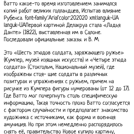
Ватто какое-то время изготовлением занимался
копий работ великих голландцев, Испытав влияние
Рубенса. font-family:'Arial'color:202020 xml:languk-UA
languk-UAПервой картиной Делакруа стала «Ладья
Данте» (1822), выставленная им в Салоне.
Последовали официальные заказы. и В. М.
Это «Шесть этюдов солдата, заряжающего ружье»
(Кумпер, музей изящных искусств) и «Четыре этюда
солдата» (Стокгольм, Национальный музей), где
изображены стоя- щие солдаты в различных
позитурах и упражнениях с ружьем, причем на
рисунке из Кумпера фигуры нумерованы (от 12 до 17).
Где Ватто мог почерпнуть столь специфическую
информацию, Такая точность плохо Ватто согласуется
с фактором случайности и предполагает знакомство
художника с источниками, как форма и военная
амуниция. Но при этом немедленно распорядилось
снять её, правительство Новое купило картину,