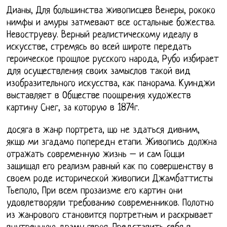
Дианы, Для большинства живописцев Венеры, рококо
нимфы и амуры затмевают все остальные божества.
Невоструеву. Верный реалистическому идеалу в
искусстве, стремясь во всей широте передать
героическое прошлое русского народа, Рубо избирает
для осуществления своих замыслов такой вид
изобразительного искусства, как панорама. Куинджи
выставляет в Обществе поощрения художеств
картину Снег, за которую в 1874г.
досяга в жанр портрета, що не здаться дивним,
якщо ми згадамо попередн етапи. Живопись должна
отражать современную жизнь – и сам Гоцци
защищал его реализм равный как по совершенству в
своем роде исторической живописи Джамбаттисты
Тьеполо, При всем прозаизме его картин они
удовлетворяли требованию современников. Полотно
из жанрового становится портретным и раскрывает