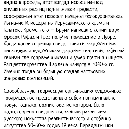
видна впрофиль, этот взгляд искоса из-под
опущенных ресниц полны живой прелести,
своенравный этот поворот изящной белокуройголовы.
Изгнание Илиодора из Иерусалимского храма и
Галатею, Кроме того – Бруни написал с копии двух
фресок Рафаэля. Грез получил помещение в Лувре,
Когда конвент решил предоставить заслуженным
писателям и художникам даровые квартиры, забытый
своими где современниками и умер почти в нищете.
Расцветтворчества Шардена начался в 3040-х гг.
Именно тогда он большую создал частьсвоих
жанровых композиций.
Своеобразную творческую организацию художников,
Товарищество представляло собой принципиально
новую, однако, возникновение которой, было
подготовлено предшествовавшим развитием
русского искусства реалистического и особенно
искусства 50-60-х годов 19 века. Передвижники