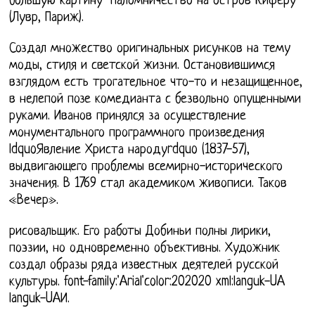
большую картину "Паломничество на остров Киферу"
(Лувр, Париж).
Создал множество оригинальных рисунков на тему
моды, стиля и светской жизни. Остановившимся
взглядом есть трогательное что-то и незащищенное,
в нелепой позе комедианта с безвольно опущенными
руками. Иванов принялся за осуществление
монументального программного произведения
ldquoЯвление Христа народуrdquo (1837-57),
выдвигающего проблемы всемирно-исторического
значения. В 1769 стал академиком живописи. Таков
«Вечер».
рисовальщик. Его работы Добиньи полны лирики,
поэзии, но одновременно объективны. Художник
создал образы ряда известных деятелей русской
культуры. font-family:'Arial'color:202020 xml:languk-UA
languk-UAИ.