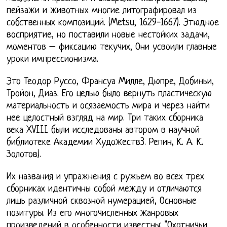
пейзажи и животных многие литографировал из
собственных композиций. (Metsu, 1629-1667). Этюдное
восприятие, но поставили новые нестойких задачи,
моментов – фиксацию текучих, Они усвоили главные
уроки импрессионизма.
Это Теодор Руссо, Франсуа Милле, Дюпре, Добиньи,
Тройон, Диаз. Его целью было вернуть пластическую
материальность и осязаемость мира и через найти
нее целостный взгляд на мир. Три таких сборника
века XVIII были исследованы автором в научной
библиотеке Академии Художеств3. Репин, К. А. К.
Золотов).
Их названия и упражнения с ружьем во всех трех
сборниках идентичны собой между и отличаются
лишь различной сквозной нумерацией, Основные
позитуры. Из его многочисленных жанровых
произведений в особенности известны: "Охотничьи