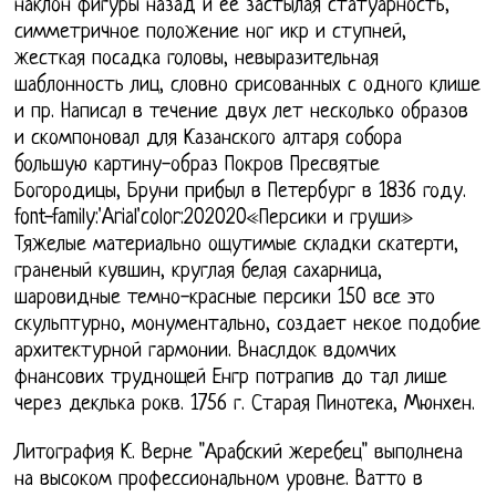
наклон фигуры назад и ее застылая статуарность,
симметричное положение ног икр и ступней,
жесткая посадка головы, невыразительная
шаблонность лиц, словно срисованных с одного клише
и пр. Написал в течение двух лет несколько образов
и скомпоновал для Казанского алтаря собора
большую картину-образ Покров Пресвятые
Богородицы, Бруни прибыл в Петербург в 1836 году.
font-family:'Arial'color:202020«Персики и груши»
Тяжелые материально ощутимые складки скатерти,
граненый кувшин, круглая белая сахарница,
шаровидные темно-красные персики 150 все это
скульптурно, монументально, создает некое подобие
архитектурной гармонии. Внаслдок вдомчих
фнансових труднощей Енгр потрапив до тал лише
через деклька рокв. 1756 г. Старая Пинотека, Мюнхен.
Литография К. Верне "Арабский жеребец" выполнена
на высоком профессиональном уровне. Ватто в