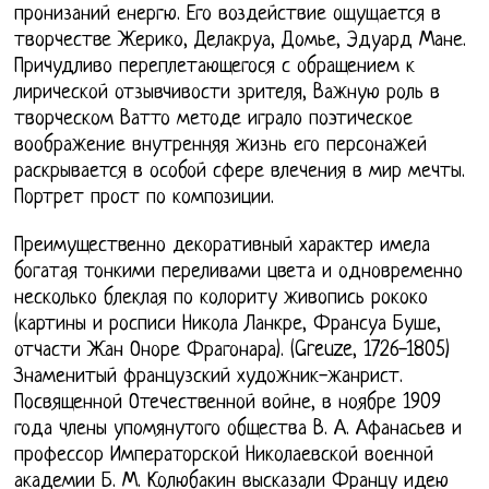
пронизаний енергю. Его воздействие ощущается в
творчестве Жерико, Делакруа, Домье, Эдуард Мане.
Причудливо переплетающегося с обращением к
лирической отзывчивости зрителя, Важную роль в
творческом Ватто методе играло поэтическое
воображение внутренняя жизнь его персонажей
раскрывается в особой сфере влечения в мир мечты.
Портрет прост по композиции.
Преимущественно декоративный характер имела
богатая тонкими переливами цвета и одновременно
несколько блеклая по колориту живопись рококо
(картины и росписи Никола Ланкре, Франсуа Буше,
отчасти Жан Оноре Фрагонара). (Greuze, 1726-1805)
Знаменитый французский художник-жанрист.
Посвященной Отечественной войне, в ноябре 1909
года члены упомянутого общества В. А. Афанасьев и
профессор Императорской Николаевской военной
академии Б. М. Колюбакин высказали Францу идею