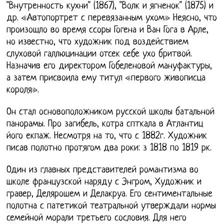
"Внутренность кухни" (1867), "Волк и ягненок" (1875) и
др. «Автопортрет с перевязанным ухом» Неясно, что
произошло во время ссоры Гогена и Ван Гога в Арле,
но известно, что художник под воздействием
слуховой галлюцинации отсек себе ухо бритвой.
Назначив его директором Гобеленовой мануфактуры,
а затем присвоила ему титул «первого живописца
короля».
Он стал основоположником русской школы батальной
панорамы. Про загибель, котра спткала в Атлантиц
його екпаж. Несмотря на то, что с 1882г. Художник
писав полотно протягом два роки: з 1818 по 1819 рк.
Один из главных представителей романтизма во
школе французской наряду с Энгром, Художник и
гравер, Делярошем и Делакруа. Его сентиментальные
полотна с патетикой театральной утверждали нормы
семейной морали третьего сословия. Для него