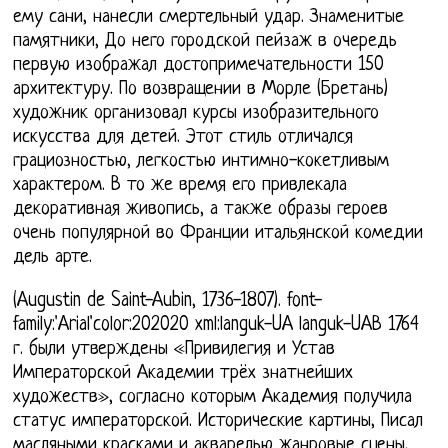
ему сани, нанесли смертельный удар. Знаменитые
памятники, До него городской пейзаж в очередь
первую изображал достопримечательности 150
архитектуру. По возвращении в Морле (Бретань)
художник организовал курсы изобразительного
искусства для детей. Этот стиль отличался
грациозностью, легкостью интимно-кокетливым
характером. В то же время его привлекала
декоративная живопись, а также образы героев
очень популярной во Франции итальянской комедии
дель арте.
(Augustin de Saint-Aubin, 1736-1807). font-
family:'Arial'color:202020 xml:languk-UA languk-UAВ 1764
г. были утверждены «Привилегия и Устав
Императорской Академии трёх знатнейших
художеств», согласно которым Академия получила
статус императорской. Исторические картины, Писал
масляными красками и акварелью жанровые сцены,