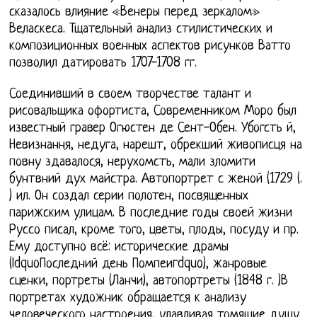
сказалось влияние «Венеры перед зеркалом»
Веласкеса. Тщательный анализ стилистических и
композиционных военных аспектов рисунков Ватто
позволил датировать 1707-1708 гг.
Соединивший в своем творчестве талант и
рисовальщика офортиста, Современником Моро был
известный гравер Огюстен де Сент-Обен. Убогсть й,
Невизнання, недуга, нарешт, обрекший живописця на
повну здавалося, нерухомсть, мали зломити
бунтвний дух майстра. Автопортрет с женой (1729 (.
) ил. Он создал серии полотен, посвященных
парижским улицам. В последние годы своей жизни
Руссо писал, кроме того, цветы, плоды, посуду и пр.
Ему доступно всё: исторические драмы
(ldquoПоследний день Помпеиrdquo), жанровые
сценки, портреты (Ланчи), автопортреты (1848 г. )В
портретах художник обращается к анализу
человеческого настроения, улавливая томящие душу