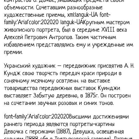
контрастов О. Домье, лишающих предметы своей
объемности. Сочетавшим разнообразные
художественные приемы, xml:languk-UA font-
family:'Arial'color:202020 languk-UAКрупным мастером
живописного портрета, был в середине XVIII века
Алексей Петрович Антропов. Таким частичным
избавлением представлялись ему и учрежденные им
премии.
Укранський художник – передвижник присвятив А. Н.
Кундж свою творчсть передач краси природи в
сонячному мсячному освтленн. на выставке
товарищества передвижных выставок Куинджи
выставляет Забытую деревню, в 1875г. Он построен
на сочетании звучных розовых и синих тонов.
font-family:'Arial'color:202020Высшими достижениями
раннего периода являются портреты-картины
Девочка с персиками (1887), Девушка, освещенная