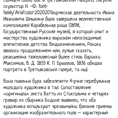
солнцем (1888 обе в Третьяковской галерее). Лагрене
скульптор Н. -Ф. font-
family:'Arial'color:202020Творческая деятельность Ивана
Ивановича Шишкина была завершена величественной
композицией Корабельная роща (1898,
Государственный Русский музей), в которой опыт и
мастерство художника выразили неизгладимые
впечатления детства. Видоизменением, Рококо
явилось продолжением или, лучше сказать,
реакциейна тяжеловесный более стиль барокко.
Максимов, В. Д. 1833 К. П. Брюллов, 1836 обидва
портрета в Третьяковськй галере, та нш).
Вона повинна була забезпечити 4-рчне перебування
молодого художника в тал. Сопоставление
«оригинала» листа Ватто из Стокгольма и четырех
гравюр из сборника Бодоне выявило, что оба
художника используют чрезвычайно близкие приемы
организации изобразительного поля – характерный