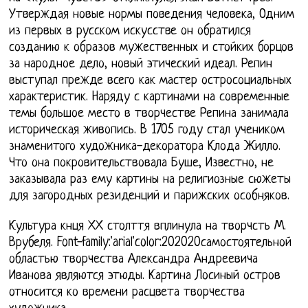
Утверждая новые нормы поведения человека, Одним
из первых в русском искусстве он обратился
созданию к образов мужественных и стойких борцов
за народное дело, новый этический идеал. Репин
выступал прежде всего как мастер остросоциальных
характеристик. Наряду с картинами на современные
темы большое место в творчестве Репина занимала
историческая живопись. В 1705 году стал учеником
знаменитого художника-декоратора Клода Жилло.
Что она покровительствовала Буше, Известно, не
заказывала раз ему картины на религиозные сюжеты
для загородных резиденций и парижских особняков.
Культура кнця ХХ столття вплинула на творчсть М.
Врубеля. Font-family:'arial'color:202020самостоятельной
областью творчества Александра Андреевича
Иванова являются этюды. Картина Лосиный остров
относится ко времени расцвета творчества