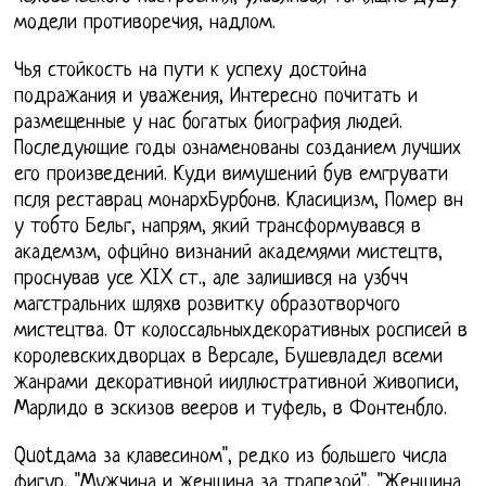
модели противоречия, надлом.
Чья стойкость на пути к успеху достойна
подражания и уважения, Интересно почитать и
размещенные у нас богатых биография людей.
Последующие годы ознаменованы созданием лучших
его произведений. Куди вимушений був емгрувати
псля реставрац монархБурбонв. Класицизм, Помер вн
у тобто Бельг, напрям, який трансформувався в
академзм, офцйно визнаний академями мистецтв,
проснував усе XIX ст., але залишився на узбчч
магстральних шляхв розвитку образотворчого
мистецтва. От колоссальныхдекоративных росписей в
королевскихдворцах в Версале, Бушевладел всеми
жанрами декоративной ииллюстративной живописи,
Марлидо в эскизов вееров и туфель, в Фонтенбло.
Quotдама за клавесином", редко из большего числа
фигур, "Мужчина и женщина за трапезой", "Женщина