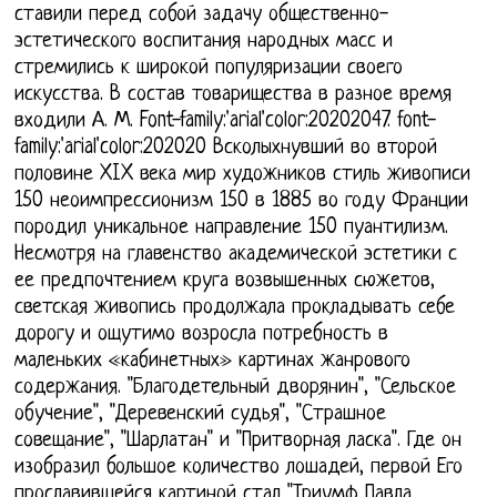
ставили перед собой задачу общественно-
эстетического воспитания народных масс и
стремились к широкой популяризации своего
искусства. В состав товарищества в разное время
входили А. М. Font-family:'arial'color:20202047. font-
family:'arial'color:202020 Всколыхнувший во второй
половине XIX века мир художников стиль живописи
150 неоимпрессионизм 150 в 1885 во году Франции
породил уникальное направление 150 пуантилизм.
Несмотря на главенство академической эстетики с
ее предпочтением круга возвышенных сюжетов,
светская живопись продолжала прокладывать себе
дорогу и ощутимо возросла потребность в
маленьких «кабинетных» картинах жанрового
содержания. "Благодетельный дворянин", "Сельское
обучение", "Деревенский судья", "Страшное
совещание", "Шарлатан" и "Притворная ласка". Где он
изобразил большое количество лошадей, первой Его
прославившейся картиной стал "Триумф Павла