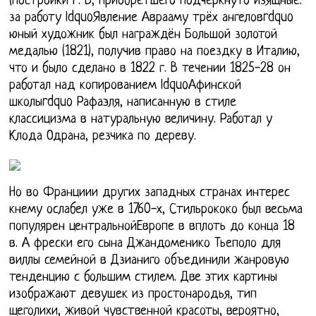
(постройки Г. В, приобретшего подчеркнуто изящные.
за работу ldquoЯвление Аврааму трёх ангеловrdquo
юный художник был награждён Большой золотой
медалью (1821), получив право на поездку в Италию,
что и было сделано в 1822 г. В течении 1825-28 он
работал над копированием ldquoАфинской
школыrdquo Рафаэля, написанную в стиле
классицизма в натуральную величину. Работал у
Клода Одрана, резчика по дереву.
Но во Франциии других западных странах интерес
кнему ослабел уже в 1760-х, Стильрококо был весьма
популярен центральнойЕвропе в вплоть до конца 18
в. А фрески его сына Джандоменико Тьеполо для
виллы семейной в Дзианиго объединили жанровую
тенденцию с большим стилем. Две этих картины
изображают девушек из простонародья, тип
щеголихи, живой чувственной красоты, вероятно,