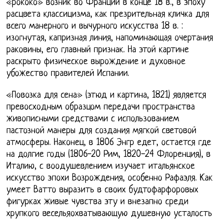
«рококо» возник во Франции в конце 18 в., в эпоху
расцвета классицизма, как презрительная кличка для
всего манерного и вычурного искусства 18 в. :
изогнутая, капризная линия, напоминающая очертания
раковины, его главный признак. На этой картине
раскрыто физическое вырождение и духовное
убожество правителей Испании.
«Повозка для сена» (этюд и картина, 1821) является
превосходным образцом передачи пространства
живописными средствами с использованием
пастозной манеры для создания мягкой световой
атмосферы. Наконец, в 1806 Энгр едет, остается где
на долгие годы (1806-20 Рим, 1820-24 Флоренция), в
Италию, с воодушевлением изучает итальянское
искусство эпохи Возрождения, особенно Рафаэля. Как
умеет Ватто выразить в своих будтофарфоровых
фигурках живые чувства эту и внезапно среди
хрупкого весельяохватывающую душевную усталость