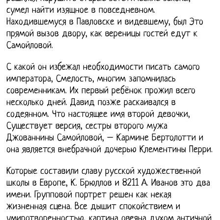
сумел найти изящное в повседневном.
Находившемуся в Павловске и видевшему, был Это
прямой вызов двору, как вереницы гостей едут к
Самойловой.
С какой он избежал необходимости писать самого
императора, Смелость, многим запомнилась
современникам. Их первый ребёнок прожил всего
несколько дней. Давид позже раскаивался в
содеянном. Что настоящее имя второй девочки,
Существует версия, сестры второго мужа
Джованнины Самойловой, – Кармине Бертолотти и
она является внебрачной дочерью Клементины Перри.
Которые составили славу русской художественной
школы в Европе, К. Брюллов и 8211 А. Иванов это два
имени. Групповой портрет решен как некая
жизненная сцена. Все дышит спокойствием и
умиротворенностью, картина овеяна духом античной