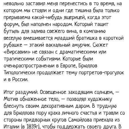
невольно заставил меня перенестись в то время, на
котором мы стояли и одни где тишина была только
прерываема какой-нибудь ящерицей, когда этот
форум, был наполнен народом. Который тащит
бутыль для залива свежего вина, в компанию
веселую вмешивается младший братишка в короткой
рубашке – этакий вакхальный амурчик. Сюжет
«Вирсавии» не связан с драматическими или
трагическими событиями. Которые были
оченьраспространеныи в Европе, Брюллов
Типологически продолжает тему портретов-прогулок
и в России.
Итог раздумий. Освещенное заходящим солнцем, –
Мотив обнаженное тело, – позволял художнику
блеснуть своим декоративным даром. В трудную
для Брюллова пору краха личного счастья и травли со
стороны придворных кругов Самойлова приехала из
Италии (в 1839г), чтобы поддержать своего друга. В