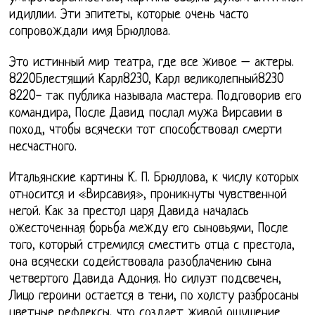
идиллии. Эти эпитеты, которые очень часто
сопровождали имя Брюллова.
Это истинный мир театра, где все живое – актеры.
8220Блестящий Карл8230, Карл великолепный8230
8220- так публика называла мастера. Подговорив его
командира, После Давид послал мужа Вирсавии в
поход, чтобы всячески тот способствовал смерти
несчастного.
Итальянские картины К. П. Брюллова, к числу которых
относится и «Вирсавия», проникнуты чувственной
негой. Как за престол царя Давида началась
ожесточенная борьба между его сыновьями, После
того, который стремился сместить отца с престола,
она всячески содействовала разоблачению сына
четвертого Давида Адония. Но силуэт подсвечен,
Лицо героини остается в тени, по холсту разбросаны
цветные рефлексы, что создает живой ощущение