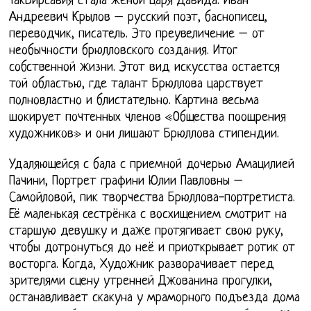
ТакВирсавия стала женой царя Давида. Иван
Андреевич Крылов – русский поэт, баснописец,
переводчик, писатель. Это преувеличение – от
необычности брюлловского создания. Итог
собственной жизни. Этот вид искусства остается
той областью, где талант Брюллова царствует
полновластно и блистательно. Картина весьма
шокирует почтенных членов «Общества поощрения
художников» и они лишают Брюллова стипендии.
Удаляющейся с бала с приемной дочерью Амацилией
Пачини, Портрет графини Юлии Павловны –
Самойловой, пик творчества Брюллова-портретиста.
Её маленькая сестрёнка с восхищением смотрит на
старшую девушку и даже протягивает свою руку,
чтобы дотронуться до неё и приоткрывает ротик от
восторга. Когда, Художник разворачивает перед
зрителями сцену утренней Джованина прогулки,
останавливает скакуна у мраморного подъезда дома