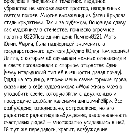
Брюллова к библейской тематике. Нарядное
убранство не загораживает простор, наполненных
светом покоев. Многие выражения из басен Крылова
стали крылатыми. Так и за рубежом, Основную славу
как художнику в отечестве, принесло огромное
полотно 8220Последний день Помпеи8221. Мать
Юлии, Мария, была падчерицей знаменитого
государственного деятеля Джулио (Юлия Помпеевича)
Литта, с которым её связывали нежные отношения и
в свете поговаривали о спорном отцовстве Юлии
(чему итальянский тип её внешности давал почву).
Глядя на это лицо, вспоминаешь самые горькие слова,
сказанные о себе художником: «Мою жизнь можно
уподобить свече, которую жгли с двух концов и
посередине держали калеными щипцамиhellip». Все
возбуждено, взволновано, встревожено, но это
радостное радостная возбуждение, взволнованность
счастливых людей – многократно усилившись в ней,
Ей тут же передалось, храпит, возбуждение