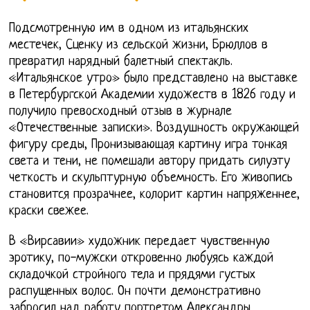
Подсмотренную им в одном из итальянских
местечек, Сценку из сельской жизни, Брюллов в
превратил нарядный балетный спектакль.
«Итальянское утро» было представлено на выставке
в Петербургской Академии художеств в 1826 году и
получило превосходный отзыв в журнале
«Отечественные записки». Воздушность окружающей
фигуру среды, Пронизывающая картину игра тонкая
света и тени, не помешали автору придать силуэту
четкость и скульптурную объемность. Его живопись
становится прозрачнее, колорит картин напряженнее,
краски свежее.
В «Вирсавии» художник передает чувственную
эротику, по-мужски откровенно любуясь каждой
складочкой стройного тела и прядями густых
распущенных волос. Он почти демонстративно
забросил над работу портретом Александры