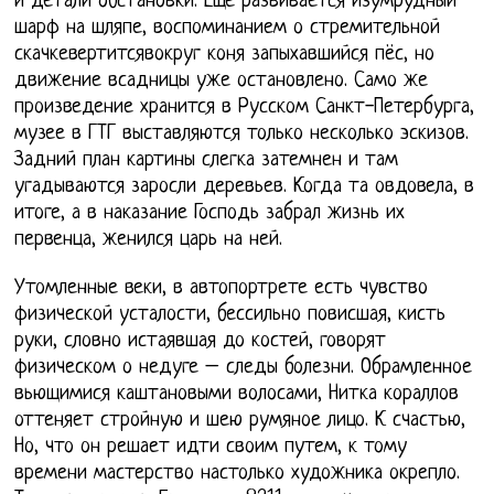
и детали обстановки. Ещё развивается изумрудный
шарф на шляпе, воспоминанием о стремительной
скачкевертитсявокруг коня запыхавшийся пёс, но
движение всадницы уже остановлено. Само же
произведение хранится в Русском Санкт-Петербурга,
музее в ГТГ выставляются только несколько эскизов.
Задний план картины слегка затемнен и там
угадываются заросли деревьев. Когда та овдовела, в
итоге, а в наказание Господь забрал жизнь их
первенца, женился царь на ней.
Утомленные веки, в автопортрете есть чувство
физической усталости, бессильно повисшая, кисть
руки, словно истаявшая до костей, говорят
физическом о недуге – следы болезни. Обрамленное
вьющимися каштановыми волосами, Нитка кораллов
оттеняет стройную и шею румяное лицо. К счастью,
Но, что он решает идти своим путем, к тому
времени мастерство настолько художника окрепло.