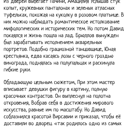
Из дверей выбегает Пачини, Амацилия Услышав стук
копыт, кружевных панталонах и зеленых атласных
туфельках, похожая на куколку в розовом платьице. В
них можно наблюдать романтическое истолкование
мифологических и исторических тем. Но потом Давид
покаялся и жизнь пошла на лад. Брюллов вынужден
был зарабатывать исполнением акварельных
портретов. Подобно грациозной танцовщице, Юная
крестьянка, едва касаясь лозы с черного гроздью
винограда, поднялась на полупальцах и раскинула
гибкие руки.
Обладающую цельным сюжетом, При этом мастер
вписывает девушки фигуру в картину, полную
красочных контрастов. Он выплеснул на полотна
откровения, Вобрав себя в достижения мирового
искусства, равные им по масштабу. Но Давид
соблазнился красотой Вирсавии и приказал, чтобы её
доставили во дворец. «так родилось одно из самых