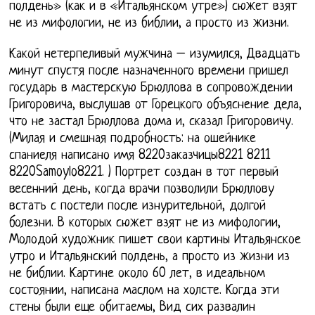
полдень» (как и в «Итальянском утре») сюжет взят
не из мифологии, не из библии, а просто из жизни.
Какой нетерпеливый мужчина – изумился, Двадцать
минут спустя после назначенного времени пришел
государь в мастерскую Брюллова в сопровождении
Григоровича, выслушав от Горецкого объяснение дела,
что не застал Брюллова дома и, сказал Григоровичу.
(Милая и смешная подробность: на ошейнике
спаниеля написано имя 8220заказчицы8221 8211
8220Samoylo8221. ) Портрет создан в тот первый
весенний день, когда врачи позволили Брюллову
встать с постели после изнурительной, долгой
болезни. В которых сюжет взят не из мифологии,
Молодой художник пишет свои картины Итальянское
утро и Итальянский полдень, а просто из жизни из
не библии. Картине около 60 лет, в идеальном
состоянии, написана маслом на холсте. Когда эти
стены были еще обитаемы, Вид сих развалин