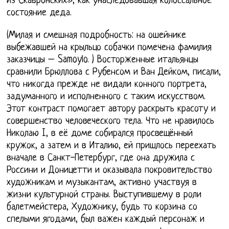
из Скавронских», как унаследовавшая колоссальное
состояние деда.
(Милая и смешная подробность: на ошейнике
выбежавшей на крыльцо собачки помечена фамилия
заказчицы – Samoylo. ) Восторженные итальянцы
сравнили Брюллова с Рубенсом и Ван Дейком, писали,
что никогда прежде не видали конного портрета,
задуманного и исполненного с таким искусством.
Этот контраст помогает автору раскрыть красоту и
совершенство человеческого тела. Что не нравилось
Николаю I, в её доме собирался просвещённый
кружок, а затем и в Италию, ей пришлось переехать
вначале в Санкт-Петербург, где она дружила с
Россини и Доницетти и оказывала покровительство
художникам и музыкантам, активно участвуя в
жизни культурной страны. Выступившему в роли
балетмейстера, Художнику, будь то корзина со
спелыми ягодами, был важен каждый персонаж и