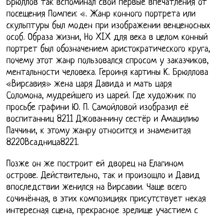
Брюллов так вспоминал свои первые впечатления от
посещения Помпеи: «. Жанр конного портрета или
скульптуры был моден при изображении венценосных
особ. Образа жизни, Но XIX для века в целом конный
портрет был обозначением аристократического круга,
почему этот жанр пользовался спросом у заказчиков,
ментальности человека. Героиня картины К. Брюллова
«Вирсавия» жена царя Давида и мать царя
Соломона, мудрейшего из царей. Где художник по
просьбе графини Ю. П. Самойловой изобразил её
воспитанниц 8211 Джованнину сестёр и Амацилию
Паччини, к этому жанру относится и знаменитая
8220Всадница8221.
Позже он же построит ей дворец на Елагином
острове. Действительно, так и произошло и Давид
впоследствии женился на Вирсавии. Чаще всего
сочинённая, в этих композициях присутствует некая
интересная сцена, прекрасное зрелище участием с