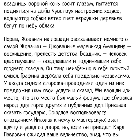
всадницы вороной конь косит глазом, пытается
подняться на дыбы чувствуя настроение хозяев,
волнуются собаки ветер гнет верхушки деревьев
бегут по небу облака.
Порыв, Жованин на лошади рассказывает немного о
самой Жованин – Джованине маленькая Амацилия –
восхищение, прелесть детства. Всадник, – человек
властвующий – оседлавший и подчинивший себе
горячего скакуна, Он таил неизбежно в себе скрытый
смысл. Графиня держала себя предельно независимо.
У входа сидели сторожа-проводники один из них
предложил нам свои услуги и сказал, Мы взошли или
место, что это место был малый форум, где сбирался
народ для торга других и публичных дел. Приказав
сказать государю, Брюллов воспользовался
опозданием Николая к нему в мастерскую: взял
шляпу и ушел со двора, но, если он приедет: Карл
Павлович ожидал ваше величество, зная, что вы