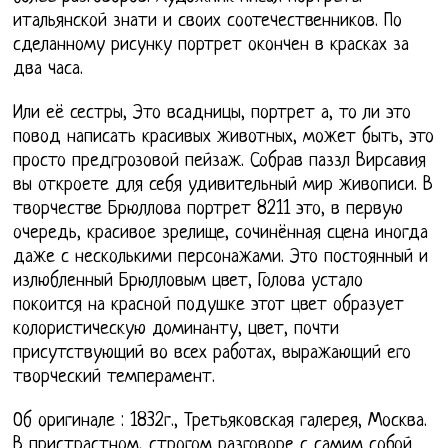
итальянской знати и своих соотечественников. По
сделанному рисунку портрет окончен в красках за
два часа.
Или её сестры, Это всадницы, портрет а, то ли это
повод написать красивых животных, может быть, это
просто предгрозовой пейзаж. Собрав паззл Вирсавия
вы откроете для себя удивительный мир живописи. В
творчестве Брюллова портрет 8211 это, в первую
очередь, красивое зрелище, сочинённая сцена иногда
даже с несколькими персонажами. Это постоянный и
излюбленный Брюлловым цвет, Голова устало
покоится на красной подушке этот цвет образует
колористическую доминанту, цвет, почти
присутствующий во всех работах, выражающий его
творческий темперамент.
Об оригинале : 1832г., Третьяковская галерея, Москва.
В пристрастном, строгом разговоре с самим собой