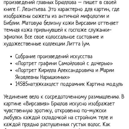
произведений главных Брюллова – пишет в своей
книге Г. Леонтьева. Это характерно для картин, где
изображены сюжеты из античной мифологии и
Библии. Матовую белизну кожи Вирсавии оттеняет
темная кожа прильнувшей к госпоже служанки-
эфиопки. Все свое колоссальное состояние и
художественные коллекции Литта (ум.
Собрание произведений искусства
«Портрет графини Самойловой с дочерью»
«Портрет Кирилла Александровича и Марии
Яковлевны Нарышкиных»
14585натяжкахолст подрамник Картина модуль
Уединение вело к сосредоточенному размышлению. В
картине «Вирсавия» Брюлов искусно изображает
чувственную эротику, откровенно по-мужски
любуясь каждой складочкой на стройном теле и
каждой прядью распушенных густых волос. Как