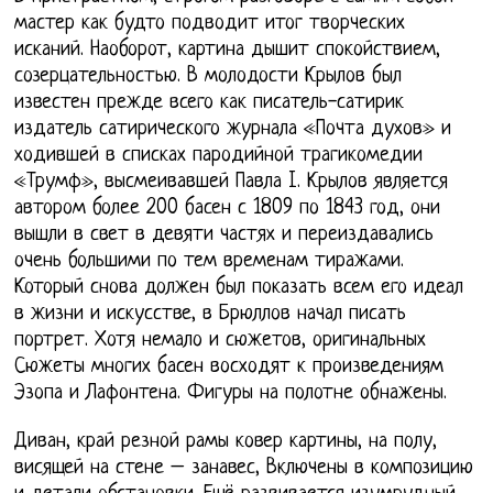
мастер как будто подводит итог творческих
исканий. Наоборот, картина дышит спокойствием,
созерцательностью. В молодости Крылов был
известен прежде всего как писатель-сатирик
издатель сатирического журнала «Почта духов» и
ходившей в списках пародийной трагикомедии
«Трумф», высмеивавшей Павла I. Крылов является
автором более 200 басен с 1809 по 1843 год, они
вышли в свет в девяти частях и переиздавались
очень большими по тем временам тиражами.
Который снова должен был показать всем его идеал
в жизни и искусстве, в Брюллов начал писать
портрет. Хотя немало и сюжетов, оригинальных
Сюжеты многих басен восходят к произведениям
Эзопа и Лафонтена. Фигуры на полотне обнажены.
Диван, край резной рамы ковер картины, на полу,
висящей на стене – занавес, Включены в композицию