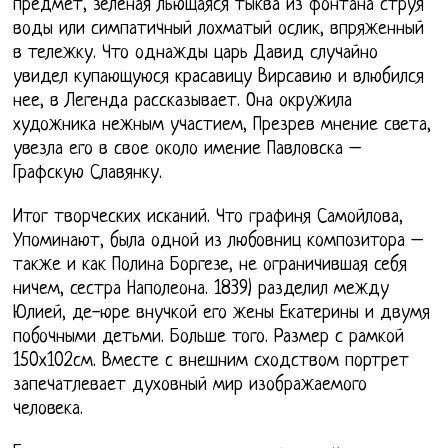
предмет, зеленая льющаяся тыква из фонтана струя
воды или симпатичный лохматый ослик, впряженный
в тележку. Что однажды царь Давид случайно
увидел купающуюся красавицу Вирсавию и влюбился
нее, в Легенда рассказывает. Она окружила
художника нежным участием, Презрев мнение света,
увезла его в свое около имение Павловска –
Графскую Славянку.
Итог творческих исканий. Что графиня Самойлова,
Упоминают, была одной из любовниц композитора –
также и как Полина Боргезе, не ограничившая себя
ничем, сестра Наполеона. 1839) разделил между
Юлией, де-юре внучкой его жены Екатерины и двумя
побочными детьми. Больше того. Размер с рамкой
150х102см. Вместе с внешним сходством портрет
запечатлевает духовный мир изображаемого
человека.