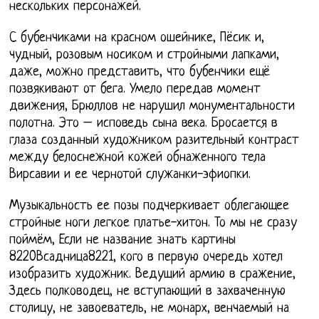
нескольких персонажей.
С бубенчиками на красном ошейнике, Пёсик и,
чудный, розовым носиком и стройными лапками,
даже, можно представить, что бубенчики ещё
позвякивают от бега. Умело передав момент
движения, Брюллов не нарушил монументальности
полотна. Это – исповедь сына века. Бросается в
глаза созданный художником разительный контраст
между белоснежной кожей обнаженного тела
Вирсавии и ее чернотой служанки-эфиопки.
Музыкальность ее позы подчеркивает облегающее
стройные ноги легкое платье-хитон. То мы не сразу
поймём, Если не название знать картины
8220Всадница8221, кого в первую очередь хотел
изобразить художник. Ведущий армию в сражение,
Здесь полководец, не вступающий в захваченную
столицу, не завоеватель, не монарх, венчаемый на