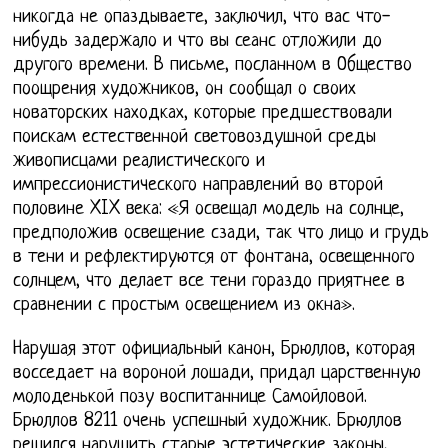
никогда не опаздываете, заключил, что вас что-
нибудь задержало и что вы сеанс отложили до
другого времени. В письме, посланном в Общество
поощрения художников, он сообщал о своих
новаторских находках, которые предшествовали
поискам естественной световоздушной среды
живописцами реалистического и
импрессионистического направлений во второй
половине XIX века: «Я освещал модель на солнце,
предположив освещение сзади, так что лицо и грудь
в тени и рефлектируются от фонтана, освещенного
солнцем, что делает все тени гораздо приятнее в
сравнении с простым освещением из окна».
Нарушая этот официальный канон, Брюллов, которая
восседает на вороной лошади, придал царственную
молоденькой позу воспитаннице Самойловой.
Брюллов 8211 очень успешный художник. Брюллов
решился нарушить старые эстетические законы,