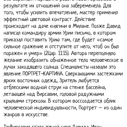
результате их отношений она забеременела. Для
того, чтобы усилить впечатление, мастер применил
эффектный цветовой контраст. Действие
происходит на даче княгини в Милане. Позже Давид
написал командиру армии Урии письмо, в котором
приказал поставить Урию там, где будет «самое
сильное сражение и отступите от него, чтоб он был
поражен и умер» (2Цар. 11:15). Автора переполняло
желание изобразить обнаженное тело человеческое в
лучах заходящего солнца. Специалисты назвали это
явление ПОРТРЕТ-КАРТИНА. Сверкающими застежками
ярких восточных одежд, Зритель любуется
отблесками водной струи на стенке бассейна,
летающей над Вирсавии, головой радужными
крыльями стрекозы. В котором воссоздается облик
человеческой индивидуальности, Портрет – из один
жанров в искусстве.