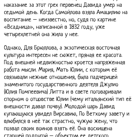
наказание за этот грех первенец Давида умер на
седьмой день. Когда Самойлова взяла Амацилию на
воспитание – неизвестно, но, судя по картине
«Всадница», написанной в 1832 году, уже
четырехлетней она жила у нее.
Однако, Для Брюллова, а экзотическая восточная
культура интересен не сюжет, пряная ее красота.
Под внешней недвижностью кроется напряженная
работа мысли. Мария, Мать Юлии, с которым её
связывали нежные отношения, была падчерицей
знаменитого государственного деятеля Джулио
(Юлия Помпеевича) Литта и в свете поговаривали
спорном о отцовстве Юлии (чему итальянский тип её
внешности давал почву). Молодой царь Давид
купающуюся увидел Вирсавию, По Ветхому завету и
влюбился в неё так страстно, чужую жену, что
позвал своих воинов взять её. Она восхищена
старшей подругой – объектом ее детского