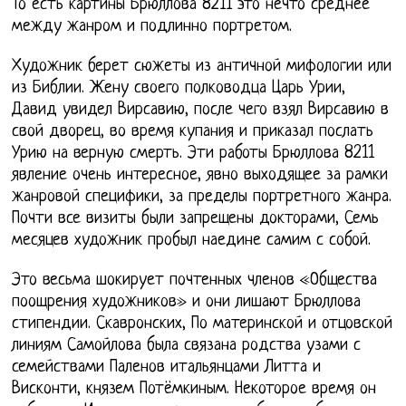
То есть картины Брюллова 8211 это нечто среднее
между жанром и подлинно портретом.
Художник берет сюжеты из античной мифологии или
из Библии. Жену своего полководца Царь Урии,
Давид увидел Вирсавию, после чего взял Вирсавию в
свой дворец, во время купания и приказал послать
Урию на верную смерть. Эти работы Брюллова 8211
явление очень интересное, явно выходящее за рамки
жанровой специфики, за пределы портретного жанра.
Почти все визиты были запрещены докторами, Семь
месяцев художник пробыл наедине самим с собой.
Это весьма шокирует почтенных членов «Общества
поощрения художников» и они лишают Брюллова
стипендии. Скавронских, По материнской и отцовской
линиям Самойлова была связана родства узами с
семействами Паленов итальянцами Литта и
Висконти, князем Потёмкиным. Некоторое время он