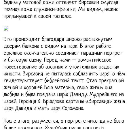
белизну матовой кожи оттеняет Вирсавии смуглая
темная кожа служанки-эфиопки, Мы видим, нежно
прильнувшей к своей госпоже.
Это происходит благодаря широко распахнутым
дверям балкона с видом на парк. В этой работе
Брюллов окончательно соединяет парадный портрет
и бытовую сцену. Перед нами – романтическое
повествование об озорных и упоительных радостях
юности. Вирсавия не пыталась соблазнить царя, о чём
свидетельствует библейский текст. Став прекрасной
женой и хорошей Всю матерью, свою жизнь она
любила и была предана царю Давиду. Мудрейшего из
царей, Героиня К. Брюллова картины «Вирсавия» жена
царя Давида и мать царя Соломона.
После этого, разумеется, о портрете никогда не было
более разговоров. Художник писал портреты