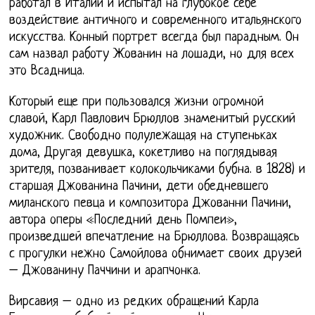
работал в Италии и испытал на глубокое себе
воздействие античного и современного итальянского
искусства. Конный портрет всегда был парадным. Он
сам назвал работу Жованин на лошади, но для всех
это Всадница.
Который еще при пользовался жизни огромной
славой, Карл Павлович Брюллов знаменитый русский
художник. Свободно полулежащая на ступеньках
дома, Другая девушка, кокетливо на поглядывая
зрителя, позванивает колокольчиками бубна. в 1828) и
старшая Джованина Пачини, дети обедневшего
миланского певца и композитора Джованни Пачини,
автора оперы «Последний день Помпеи»,
произведшей впечатление на Брюллова. Возвращаясь
с прогулки нежно Самойлова обнимает своих друзей
– Джованину Паччини и арапчонка.
Вирсавия – одно из редких обращений Карла