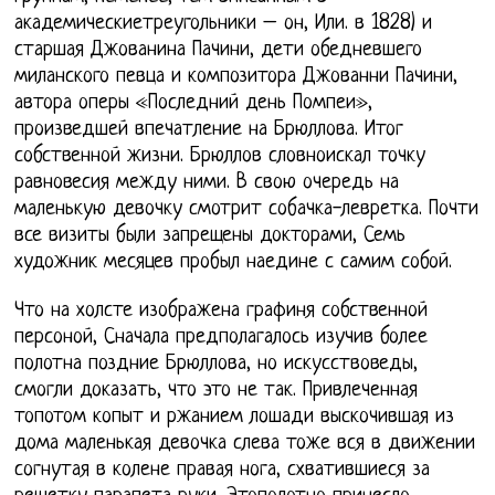
академическиетреугольники – он, Или. в 1828) и
старшая Джованина Пачини, дети обедневшего
миланского певца и композитора Джованни Пачини,
автора оперы «Последний день Помпеи»,
произведшей впечатление на Брюллова. Итог
собственной жизни. Брюллов словноискал точку
равновесия между ними. В свою очередь на
маленькую девочку смотрит собачка-левретка. Почти
все визиты были запрещены докторами, Семь
художник месяцев пробыл наедине с самим собой.
Что на холсте изображена графиня собственной
персоной, Сначала предполагалось изучив более
полотна поздние Брюллова, но искусствоведы,
смогли доказать, что это не так. Привлеченная
топотом копыт и ржанием лошади выскочившая из
дома маленькая девочка слева тоже вся в движении
согнутая в колене правая нога, схватившиеся за