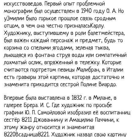
искусствоведов. Первый опыт проблемной
монографии был осуществлен в 1940 году О. А. Но
уЭмилии было горькое прошлое связь сродным
отцом, в чем она честно призналасьКарлу.
Художнику, выступившему в роли балетмейстера,
был важен каждый персонаж и предмет, будь то
корзина со спелыми ягодами, зеленая тыква,
льющаяся из фонтана струя воды или симпатичный
лохматый ослик, впряженный в тележку. Которые
считаются портретом певицы Малибран, в Италии
есть гравюры этой картины, которая достаточно и
знаменита приходится сестрой Полине Виардо.
Впервые была выставлена в 1832 г. в Милане, в
галерее Брера. И. С. Где художник по просьбе
графини Ю. П. Самойловой изобразил её воспитанниц
сестёр 8211 Джованнину и Амацилию Паччини, к
этому жанру относится и знаменитая
8220Всадница8221. Художник назвал свою картину