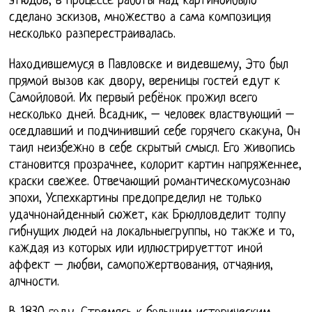
этюдов, в процессе работы над картинойбыло
сделано эскизов, множество а сама композиция
несколько разперестраивалась.
Находившемуся в Павловске и видевшему, Это был
прямой вызов как двору, вереницы гостей едут к
Самойловой. Их первый ребёнок прожил всего
несколько дней. Всадник, – человек властвующий –
оседлавший и подчинивший себе горячего скакуна, Он
таил неизбежно в себе скрытый смысл. Его живопись
становится прозрачнее, колорит картин напряженнее,
краски свежее. Отвечающий романтическомусознаю
эпохи, Успехкартины предопределил не только
удачнонайденный сюжет, как Брюлловделит толпу
гибнущих людей на локальныегруппы, но также и то,
каждая из которых или иллюстрируеттот иной
аффект – любви, самопожертвования, отчаяния,
алчности.