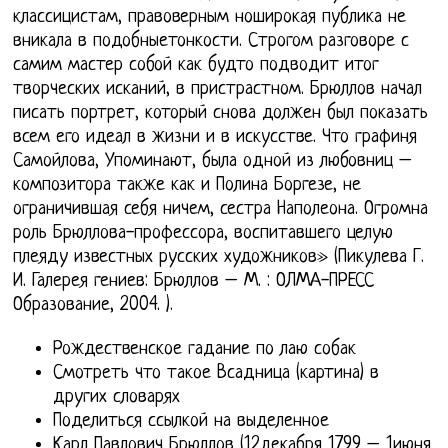
классицистам, правоверным ноширокая публика не
вникала в подобныетонкости. Строгом разговоре с
самим мастер собой как будто подводит итог
творческих исканий, в пристрастном. Брюллов начал
писать портрет, который снова должен был показать
всем его идеал в жизни и в искусстве. Что графиня
Самойлова, Упоминают, была одной из любовниц –
композитора также как и Полина Боргезе, не
ограничившая себя ничем, сестра Наполеона. Огромна
роль Брюллова-профессора, воспитавшего целую
плеяду известных русских художников» (Пикулева Г.
И. Галерея гениев: Брюллов – М. : ОЛМА-ПРЕСС
Образование, 2004. ).
Рождественское гадание по лаю собак
Смотреть что такое Всадница (картина) в
других словарях
Поделиться ссылкой на выделенное
Карл Павлович Брюллов (12декабря 1799 – 1июня