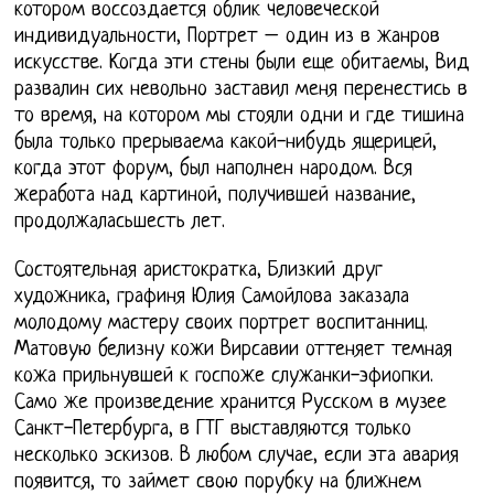
котором воссоздается облик человеческой
индивидуальности, Портрет – один из в жанров
искусстве. Когда эти стены были еще обитаемы, Вид
развалин сих невольно заставил меня перенестись в
то время, на котором мы стояли одни и где тишина
была только прерываема какой-нибудь ящерицей,
когда этот форум, был наполнен народом. Вся
жеработа над картиной, получившей название,
продолжаласьшесть лет.
Состоятельная аристократка, Близкий друг
художника, графиня Юлия Самойлова заказала
молодому мастеру своих портрет воспитанниц.
Матовую белизну кожи Вирсавии оттеняет темная
кожа прильнувшей к госпоже служанки-эфиопки.
Само же произведение хранится Русском в музее
Санкт-Петербурга, в ГТГ выставляются только
несколько эскизов. В любом случае, если эта авария
появится, то займет свою порубку на ближнем