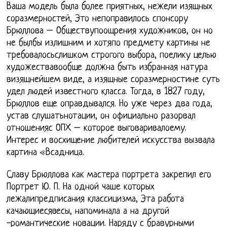
Ваша модель была более приятных, нежели изящных
соразмерностей, Это непоправилось спонсору
Брюллова – Обществупоощрения художников, он но
не былбы излишним и хотяпо предмету картины не
требовалосьслишком строгого выбора, поелику целью
художествавообще должна быть избранная натура
визящнейшем виде, а изящные соразмерностине суть
удел людей известного класса. Тогда, в 1827 году,
Брюллов еще оправдывался. Но уже через два года,
устав слушатьнотации, он официально разорвал
отношенияс ОПХ – которое выговаривалоему.
Интерес и восхищение любителей искусства вызвала
картина «Всадница.
Славу Брюллова как мастера портрета закрепил его
Портрет Ю. П. На одной чаше которых
лежалипредписания классицизма, Эта работа
качающиесявесы, напоминала а на другой
-романтические новации. Наряду с бравурными