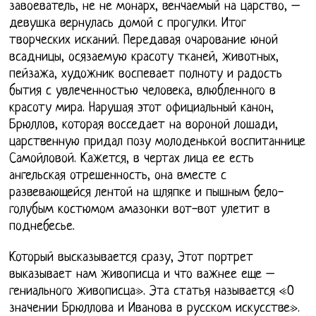
завоеватель, не не монарх, венчаемый на царство, –
девушка вернулась домой с прогулки. Итог
творческих исканий. Передавая очарование юной
всадницы, осязаемую красоту тканей, животных,
пейзажа, художник воспевает полноту и радость
бытия с увлеченностью человека, влюбленного в
красоту мира. Нарушая этот официальный канон,
Брюллов, которая восседает на вороной лошади,
царственную придал позу молоденькой воспитаннице
Самойловой. Кажется, в чертах лица ее есть
ангельская отрешенность, она вместе с
развевающейся лентой на шляпке и пышным бело-
голубым костюмом амазонки вот-вот улетит в
поднебесье.
Который высказывается сразу, Этот портрет
выказывает нам живописца и что важнее еще –
гениального живописца». Эта статья называется «О
значении Брюллова и Иванова в русском искусстве».