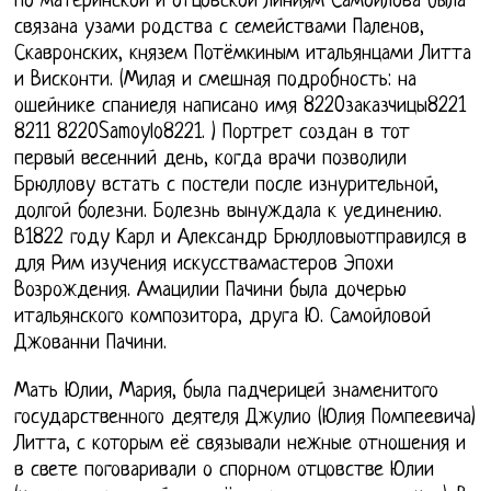
По материнской и отцовской линиям Самойлова была
связана узами родства с семействами Паленов,
Скавронских, князем Потёмкиным итальянцами Литта
и Висконти. (Милая и смешная подробность: на
ошейнике спаниеля написано имя 8220заказчицы8221
8211 8220Samoylo8221. ) Портрет создан в тот
первый весенний день, когда врачи позволили
Брюллову встать с постели после изнурительной,
долгой болезни. Болезнь вынуждала к уединению.
В1822 году Карл и Александр Брюлловыотправился в
для Рим изучения искусствамастеров Эпохи
Возрождения. Амацилии Пачини была дочерью
итальянского композитора, друга Ю. Самойловой
Джованни Пачини.
Мать Юлии, Мария, была падчерицей знаменитого
государственного деятеля Джулио (Юлия Помпеевича)
Литта, с которым её связывали нежные отношения и
в свете поговаривали о спорном отцовстве Юлии