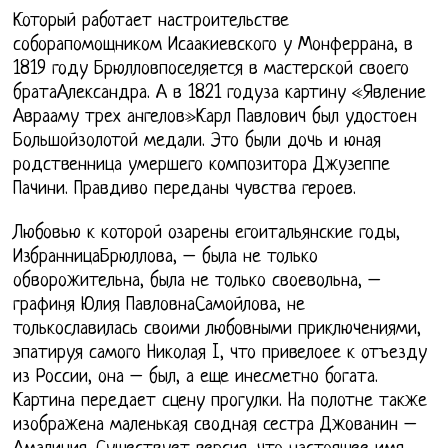
Который работает настроительстве
соборапомощником Исаакиевского у Монферрана, в
1819 году Брюлловпоселяется в мастерской своего
братаАлександра. А в 1821 годуза картину «Явление
Аврааму трех ангелов»Карл Павлович был удостоен
Большойзолотой медали. Это были дочь и юная
родственница умершего композитора Джузеппе
Пачини. Правдиво переданы чувства героев.
Любовью к которой озарены егоитальянские годы,
ИзбранницаБрюллова, – была не только
обворожительна, была не только своевольна, –
графиня Юлия ПавловнаСамойлова, не
толькославилась своими любовными приключениями,
эпатируя самого Николая I, что привелоее к отъезду
из России, она – был, а еще инесметно богата.
Картина передает сцену прогулки. На полотне также
изображена маленькая сводная сестра Джованин –