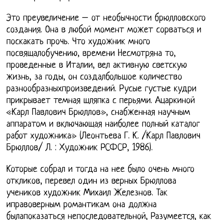
Это преувеличение – от необычности брюлловского
создания. Она в любой момент может сорваться и
поскакать прочь. Что художник много
посвящалобучению, времени Несмотряна то,
проведенные в Италии, вел активную светскую
жизнь, за годы, он создалбольшое количество
разнообразныхпроизведений. Русые густые кудри
прикрывает темная шляпка с перьями. Ацаркиной
«Карл Павлович Брюллов», снабженная научным
аппаратом и включающая наиболее полный каталог
работ художника» (Леонтьева Г. К. /Карл Павлович
Брюллов/ Л. : Художник РСФСР, 1986).
Которые собрал и тогда на нее было очень много
откликов, перевел один из верных Брюллова
учеников художник Михаил Железнов. Так
иправоверным романтикам она должна
былапоказаться непоследовательной, Разумеется, как