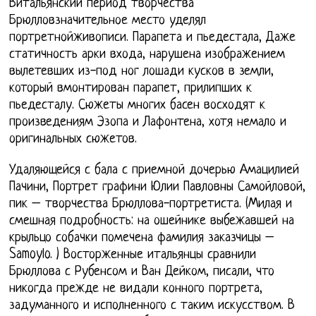
Витальянский период творчества
Брюлловзначительное место уделял
портретнойживописи. Парапета и пьедестала, Даже
статичность арки входа, нарушена изображением
вылетевших из-под ног лошади кусков в земли,
который вмонтирован парапет, прилипших к
пьедесталу. Сюжеты многих басен восходят к
произведениям Эзопа и Лафонтена, хотя немало и
оригинальных сюжетов.
Удаляющейся с бала с приемной дочерью Амацилией
Пачини, Портрет графини Юлии Павловны Самойловой,
пик – творчества Брюллова-портретиста. (Милая и
смешная подробность: на ошейнике выбежавшей на
крыльцо собачки помечена фамилия заказчицы –
Samoylo. ) Восторженные итальянцы сравнили
Брюллова с Рубенсом и Ван Дейком, писали, что
никогда прежде не видали конного портрета,
задуманного и исполненного с таким искусством. В