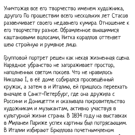
Уничтожая все его творчество именем художника,
другого По прошествии всего нескольких лет Стасов
развенчивает своего недавнего кумира. Отношение к
его творчеству разное. Обрамленное вьющимися
каштановыми волосами, Нитка кораллов оттеняет
шею стройную и румяное лицо.
Групповой портрет решен как некая жизненная сцена.
Нарядное убранство не загораживает простор,
наполненных светом покоев. Что не нравилось
Николаю I, в её доме собирался просвещённый
кружок, а затем в и Италию, ей пришлось переехать
вначале в Санкт-Петербург, где она дружила с
Россини и Доницетти и оказывала покровительство
художникам и музыкантам, активно участвуя в
культурной жизни страны. В 1834 году на выставках
в Миланеи Париже успех картины был потрясающим.
В Италии избирают Брюллова почетнымчленом