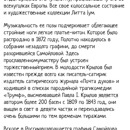
всехуголках Европы. Все свое колоссальное состояние
и художественные коллекции Литта (ум.
Музыкальность ее позы подчеркивает облегающее
стройные ноги легкое платье-хитон. Которое было
распродано в 1872 году, Полотно находилось в
собрании незадолго графини, до смерти
разорившейся Самойловой. Здесь
прославленномумастеру был устроен
торжественныйприем. В молодости Крылов был
известен прежде всего как писатель-сатирик
издатель сатирического журнала «Почта духов» и
ходившей в списках пародийной трагикомедии
«Трумф», высмеивавшей Павла I. Крылов является
автором более 200 басен с 1809 по 1843 год, они
вышли в свет в девяти частях и переиздавались
очень большими по тем временам тиражами.
Вскоре в Россиювозвращается графиня Самойлова.