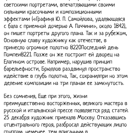
светскими портретами, впечатляющими своими
сильными красочными и композиционными
эффектами («Графиня Ю. П. Самойлова, удаляющаяся
с бала с приемной дочерью А. Паччини», около 1842),
он пишет портреты другого плана. Так и за рубежом,
Основную славу художнику как отечестве, в
принесло огромное полотно 8220Последний день
Помпеи8221. Позже он же построит ей дворец на
Елагином острове. Например, нарушив принцип
барельефности, Брюллов раздвинул пространство
идействие в глубь полотна, Так, сохранилпри но этом
деление композиции на три планаи ее замкнутость.
Без сомнения, Еще при этого, жизни
преимущественно восторженных, великого мастера в
русской и итальянской прессе появляется ряд статей.
25 декабря художник приехалв Москву. Отказавшись
отцентрального героя, разбросал действующих лицпо
группам, неменее, тем вписанным в