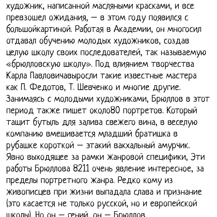
художник, написанной масляными красками, и все
превзошел ожидания, – в этом году появился с
большойкартиной. Работая в Академии, он многосил
отдавал обучению молодых художников, создав
целую школу своих последователей, так называемую
«брюлловскую школу». Под влиянием творчества
Карла Павловичавыросли такие известные мастера
как П. Федотов, Т. Шевченко и многие другие.
Занимаясь с молодыми художниками, Брюллов в этот
период также пишет около80 портретов. Который
тащит бутыль для залива свежего вина, в веселую
компанию вмешивается младший братишка в
рубашке короткой – этакий вакхальный амурчик.
Явно выходящее за рамки жанровой специфики, Эти
работы Брюллова 8211 очень явление интересное, за
пределы портретного жанра. Редко кому из
живописцев при жизни выпадала слава и признание
(это касается не только русской, но и европейской
школы). Но он – гений, он – Брюллов.