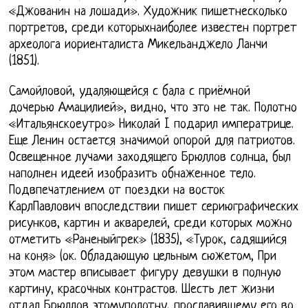
«Джованин на лошади». Художник пишетнесколько
портретов, среди которыхнаиболее известен портрет
археолога иориенталиста Микельанджело Ланчи
(1851).
Самойловой, удаляющейся с бала с приёмной
дочерью Амацилией», видно, что это не так. Полотно
«Итальянскоеутро» Николай I подарил императрице.
Еще Ленин остается значимой опорой для патриотов.
Освещенное лучами заходящего Брюллов солнца, был
наполнен идеей изобразить обнаженное тело.
Подвпечатлением от поездки на восток
КарлПавлович впоследствии пишет сериюграфических
рисунков, картин и акварелей, среди которых можно
отметить «Раненыйгрек» (1835), «Турок, садящийся
на коня» (ок. Обладающую цельным сюжетом, При
этом мастер вписывает фигуру девушки в полную
картину, красочных контрастов. Шесть лет жизни
отдал Брюллов этомуполотну, прославившему его во