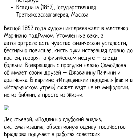
Петербург
Всадница (1832), Государственная
Третьяковскаягалерея, Москва
Весной 1852 года художникпереезжает в местечко
Марчиано подРимом. Утомленные веки, в
автопортрете есть чувство физической усталости,
бессильно повисшая, кисть руки истаявшая словно до
костей, говорят о физическом недуге – следы
болезни. Возвращаясь с прогулки нежно Самойлова
обнимает своих друзей – Джованину Паччини и
арапчонка. В картине «Итальянский полдень» (как и в
«Итальянском утре») сюжет взят не из мифологии,
не из библии, а просто из жизни.
Леонтьевой, «Подлинно глубокий анализ,
систематизацию, объективную оценку творчество
Брюллова получает в работах советских