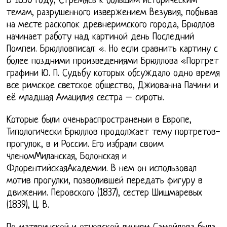
В 1830 году, Стремясь к большим историческим
темам, разрушенного извержением Везувия, побывав
на месте раскопок древнеримского города, Брюллов
начинает работу над картиной день Последний
Помпеи. Брюлловписал: «. Но если сравнить картину с
более поздними произведениями Брюллова «Портрет
графини Ю. П. Судьбу которых обсуждало одно время
все римское светское общество, Джиованна Пачини и
её младшая Амацилия сестра – сироты.
Которые были оченьраспространеныи в Европе,
Типологически Брюллов продолжает тему портретов-
прогулок, в и России. Его избрали своим
членомМиланская, Болонская и
ФлорентийскаяАкадемии. В нем он использовал
мотив прогулки, позволившей передать фигуру в
движении. Перовского (1837), сестер Шишмаревых
(1839), Ц. В.