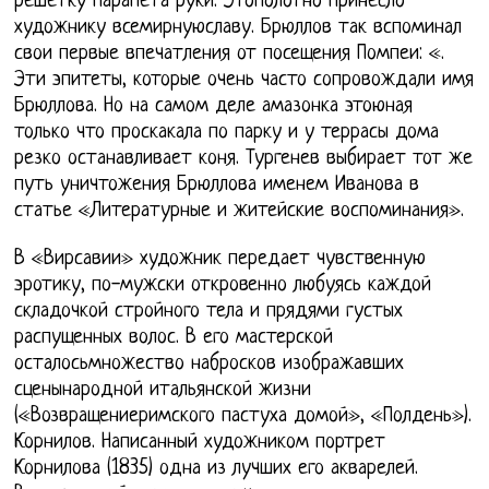
решетку парапета руки. Этополотно принесло
художнику всемирнуюславу. Брюллов так вспоминал
свои первые впечатления от посещения Помпеи: «.
Эти эпитеты, которые очень часто сопровождали имя
Брюллова. Но на самом деле амазонка этоюная
только что проскакала по парку и у террасы дома
резко останавливает коня. Тургенев выбирает тот же
путь уничтожения Брюллова именем Иванова в
статье «Литературные и житейские воспоминания».
В «Вирсавии» художник передает чувственную
эротику, по-мужски откровенно любуясь каждой
складочкой стройного тела и прядями густых
распущенных волос. В его мастерской
осталосьмножество набросков изображавших
сценынародной итальянской жизни
(«Возвращениеримского пастуха домой», «Полдень»).
Корнилов. Написанный художником портрет
Корнилова (1835) одна из лучших его акварелей.