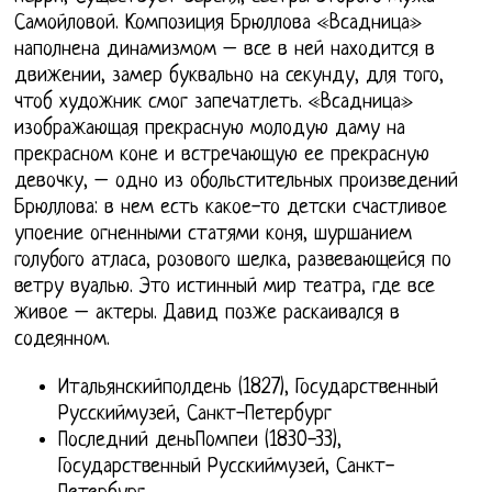
Самойловой. Композиция Брюллова «Всадница»
наполнена динамизмом – все в ней находится в
движении, замер буквально на секунду, для того,
чтоб художник смог запечатлеть. «Всадница»
изображающая прекрасную молодую даму на
прекрасном коне и встречающую ее прекрасную
девочку, – одно из обольстительных произведений
Брюллова: в нем есть какое-то детски счастливое
упоение огненными статями коня, шуршанием
голубого атласа, розового шелка, развевающейся по
ветру вуалью. Это истинный мир театра, где все
живое – актеры. Давид позже раскаивался в
содеянном.
Итальянскийполдень (1827), Государственный
Русскиймузей, Санкт-Петербург
Последний деньПомпеи (1830-33),
Государственный Русскиймузей, Санкт-