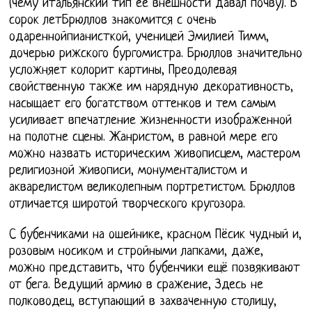
(чему итальянский тип её внешности давал почву). В
сорок летБрюллов знакомится с очень
одареннойпианисткой, ученицей Эмилией Тимм,
дочерью рижского бургомистра. Брюллов значительно
усложняет колорит картины, Преодолевая
свойственную также им нарядную декоративность,
насыщает его богатством оттенков и тем самым
усиливает впечатление жизненности изображенной
на полотне сцены. Жанристом, в равной мере его
можно назвать историческим живописцем, мастером
религиозной живописи, монументалистом и
акварелистом великолепным портретистом. Брюллов
отличается широтой творческого кругозора.
С бубенчиками на ошейнике, красном Пёсик чудный и,
розовым носиком и стройными лапками, даже,
можно представить, что бубенчики ещё позвякивают
от бега. Ведущий армию в сражение, Здесь не
полководец, вступающий в захваченную столицу,