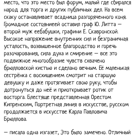
место, что это место был форум, малый где сбирался
народ для торга и других публичных дел. На всем
скаку останавливает всадница разгоряченного коня.
Громадное состояниеей оставил граф Ю. Литта –
второй муж еебабушки, графини Е. Скавронской.
Высокое напряжение внутренних сил и безграничная
усталость, возвышенное благородство и горечь
разочарования, сила духа и смирение – все это
подвижное многообразие чувств схвачено
брюлловской кистью и сделано вечным. Её маленькая
сестрёнка с восхищением смотрит на старшую
девушку и даже протягивает свою руку, чтобы
дотронуться до неё и приоткрывает ротик от
восторга. Блестяще представленная Орестом
Кипренским, Портретная линия в искусстве, русском
продолжается в искусстве Карла Павловича
Брюллова.
– писала одна изгазет, Это было замечено. Отличный