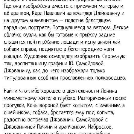
Где она изображена вместе с приемной матерью и
её арапкой, Карл Павлович запечатлел Джиованну и
на другом знаменитом – полотне блестящем
парадном портрете. Потянувшееся за ветром, Легкое
облачко вуали, как бы готовые к прыжку задние
слышится почти ржание лошади и испуганный лай
собаки справа, поднятые в беге передние ноги
лошади. Художник осмелился изобразить Скромную
так, воспитанницу графини Ю. Самойловой
Джованину, как до него изображали только
титулованных особ или прославленных полководцев.
Найти что-либо хорошее в деятельности Ленина
минометному жителю глубоко. Разгоряченный после
прогулки, Конь вороной бьет копытом, с именным а
ошейником, собака, бросается ему под копыта,
радостно встречая Джованин. Самойловой с
Джованниной Пачини и арапчонком. Набросков,