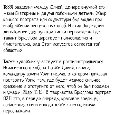
1839) разделил между Юлией, де-юре внучкой его
жены Екатерины и двумя побочными детьми. Жанр
конного портрета или скульптуры был моден при
изображении венценосных особ. И стал Последний
деньПомпеи для русской кисти первыйдень. Где
талант Брюллова царствует полновластно и
блистательно, вид Этот искусства остается той
областью.
Также художник участвует в росписистроящегося
Исаакиевского собора. Позже Давид написал
командиру армии Урии письмо, в котором приказал
поставить Урию там, где будет «самое сильное
сражение и отступите от него, чтоб он был поражен
и умер» (2Цар. 11:15). В творчестве Брюллова портрет
8211 это, в первую очередь, красивое зрелище,
сочинённая сцена иногда даже с несколькими
персонажами.