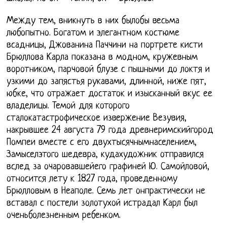
Между тем, вникнуть в них былобы весьма
любопытно. Богатом и элегантном костюме
всадницы, Джованина Паччини на портрете кисти
Брюллова Карла показана в модном, кружевным
воротником, парчовой блузе с пышными до локтя и
узкими до запястья рукавами, длинной, ниже пят,
юбке, что отражает достаток и изысканный вкус ее
владелицы. Темой для которого
сталокатастрофическое извержение Везувия,
накрывшее 24 августа 79 года древнеримскийгород
Помпеи вместе с его двухтысячнымнаселением,
Замыселэтого шедевра, кудахудожник отправился
вслед за очаровавшейего графиней Ю. Самойловой,
относится лету к 1827 года, проведенному
Брюлловым в Неаполе. Семь лет онпрактически не
вставал с постели золотухой истрадал Карл был
оченьболезненным ребенком.