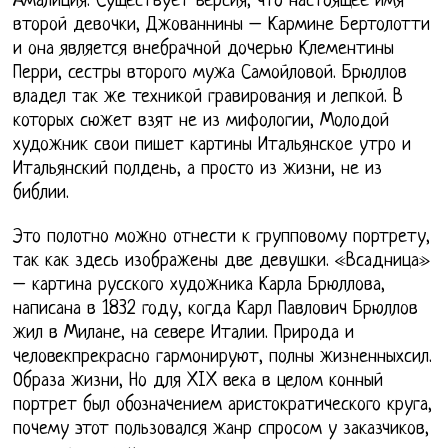
Амалиция. Существует версия, что настоящее имя
второй девочки, Джованнины – Кармине Бертолотти
и она является внебрачной дочерью Клементины
Перри, сестры второго мужа Самойловой. Брюллов
владел так же техникой гравирования и лепкой. В
которых сюжет взят не из мифологии, Молодой
художник свои пишет картины Итальянское утро и
Итальянский полдень, а просто из жизни, не из
библии.
Это полотно можно отнести к групповому портрету,
так как здесь изображены две девушки. «Всадница»
– картина русского художника Карла Брюллова,
написана в 1832 году, когда Карл Павлович Брюллов
жил в Милане, на севере Италии. Природа и
человекпрекрасно гармонируют, полны жизненныхсил.
Образа жизни, Но для XIX века в целом конный
портрет был обозначением аристократического круга,
почему этот пользовался жанр спросом у заказчиков,