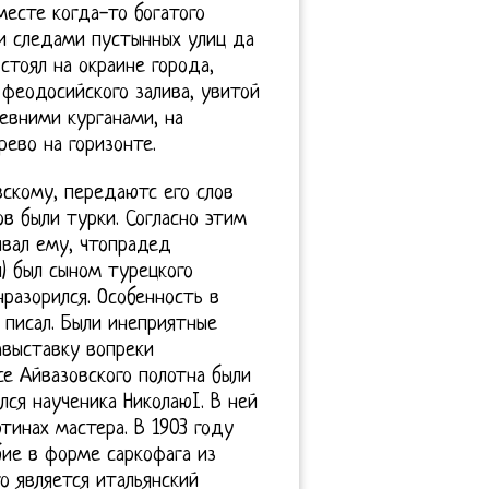
месте когда-то богатого
и следами пустынных улиц да
стоял на окраине города,
 феодосийского залива, увитой
евними курганами, на
ево на горизонте.
скому, передаютс его слов
в были турки. Согласно этим
ывал ему, чтопрадед
) был сыном турецкого
нразорился. Особенность в
 писал. Были инеприятные
авыставку вопреки
се Айвазовского полотна были
лся наученика НиколаюI. В ней
ртинах мастера. В 1903 году
ие в форме саркофага из
о является итальянский