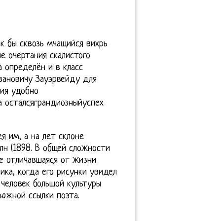
к бы сквозь мчащийся вихрь
е очертания скалистого
 определён и в класс
вановичу Зауэрвейду для
ия удобно
а осталсяграндиозныйуспех
я им, а на лет склоне
н (1898. В общей сложности
е отличавшаяся от жизни
ка, когда его рисунки увидел
 человек большой культуры
южной ссылки поэта.