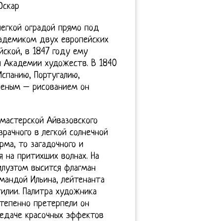
Оскар
легкой оградой прямо под
кадемиком двух европейских
ской, в 1847 году ему
й Академии художеств. В 1840
Испанию, Португалию,
леным – рисованием он
мастерской Айвазовского
зрачного в легкой солнечной
ма, то загадочного и
 на притихших волнах. На
илуэтом высится флагман
мандой Ильина, лейтенанта
илии. Палитра художника
степенно претерпели он
редаче красочных эффектов