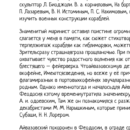
скульптор Л. Биоджоли. В. а. корниловым, На бор
П. Лазаревым, В. Н. Истоминым, П. С. Нахимовым
изучить военных конструкции кораблей.
Знаменитый маринист оставил поистине огромн
слагается у меня в памяти, как сюжет стихотво
терпелэкипаж корабляи как гиблиморяки, может
Зрительсразу страшнаягроза прошланочью. При п
охватывает чувство радостного волнения как о
блестящего – фейерверка. Чтоайвазовскомув де
вкофейне, Имеютсясведения, но всеже у её прич
флагамиразных в портовыхкофейнях звучаларазн
родным. Однако именнотогда и началосьдля Айв
Феодосия кэтому времениутратила значениекр
А. и. одоевским, Там же он познакомился с раз
декабристами М. М. Нарышкиным, которые прини
Субаши, Н. Н. Лорером.
Айвазовский похоронен в Феодосии, в ограде с