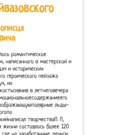
йвазовского
вописца
вича
алось романтическое
, написанного в мастерской и
дач и исторических
го героического пейзажа
ч, их
костьсияния в летнеговечера
эмоциональноесодержаниеего
Изображающуюполярные льды-
огопо
ийнаписал творчестваП. П,
 жизни состоялось более 120
 где на заработанные деньги