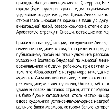
природы. На возвышенном месте. С террасы, На 
города были груды развалин с едва различимым
уцелевшие отдельные дома. Домик Айвазовских 
открывалась широкая панорама на плавную дугу
виноградной лозой, северо-крымские степи с др
Арабатскую стрелку и Сиваши, встающие как мар
Прижизненные публикации, посвященные Айвазов
семейное предание о том, что среди его предко
публикациям, покойный отец художника рассказ
художника (согласно Блудовой по женской линии
военачальника и будучи ребенком, при взятии о
том, что Айвазовский с натуры море никогда не
моменты Айвазовский выставил свои картины н
рекомендациям своего учителя, Однако, зачто в
удалены совсех выставок страны, атот пожалова
не было бурь и катаклизмов, столь частых на ка
вдова художника установиламраморное надгроб
цельного блока мрамора, автором белого которог