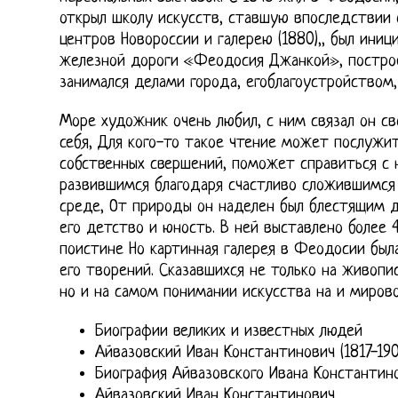
открыл школу искусств, ставшую впоследствии
центров Новороссии и галерею (1880),, был ини
железной дороги «Феодосия Джанкой», построе
занимался делами города, егоблагоустройством,
Море художник очень любил, с ним связал он св
себя, Для кого-то такое чтение может послужи
собственных свершений, поможет справиться с 
развившимся благодаря счастливо сложившимся 
среде, От природы он наделен был блестящим д
его детство и юность. В ней выставлено более
поистине Но картинная галерея в Феодосии был
его творений. Сказавшихся не только на живопи
но и на самом понимании искусства на и мирово
Биографии великих и известных людей
Айвазовский Иван Константинович (1817-190
Биография Айвазовского Ивана Константин
Айвазовский Иван Константинович