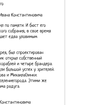
го
 Ивана Константиновича
л по памяти. И бюст его
ого собрания, в свое время
рцает едва уловимым
рея, был спроектирован
ник открыл собственный
кораблей и четыре брандера.
ли большой успех у зрителей.
ова и МихаилаГлинки.
селениегорода. Этими же
ама радуга.
 Константиновича