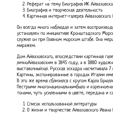
Реферат на тему Биография ИК Айвазовско
Биография и творческая деятельность
Картинная интернет-галерея Айвазовского
Он всегда много наблюдал и затем воспроизводи
установлен по инициативе Кронштадского Морск
служил он при Главном морском штабе. Она ме
миражем.
Дом Айвазовского, впоследствии картинная гале
личноАйвазовским в 1845 году, а в 1880 худож
выставочныйзал. Русская эскадра насчитывала 7 
Картины, экспонированные в городах Италии име
В это же время сблизился с кругом Карла Брюлл
Пестрыми многонациональнымбыло и коренноена
тонами, чуть усиленными в цвете, передана и с
Список использованной литературы
О жизни и творчестве Айвазовского Ивана