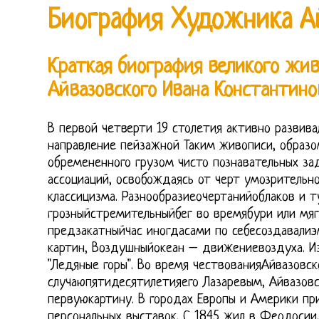
Биография Художника А
Краткая биография великого жи
Айвазовского Ивана Константино
В первой четверти 19 столетия активно развив
направление пейзажной Таким живописи, образом
обремененного грузом чисто познавательных за
ассоциаций, освобождаясь от черт умозрительно
классицизма. Разнообразиеочертанийоблаков и ту
грозныйстремительныйбег во времябури или мяг
предзакатныйчас иногдасами по себесоздавали
картин, Воздушныйокеан – движениевоздуха. 
"Ледяные горы". Во время чествованияАйвазовск
случаюпятидесятилетияего Лазаревым, Айвазовск
первуюкартину. В городах Европы и Америки при
персональных выставок. С 1845 жил в Феодосии,