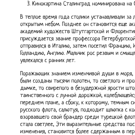
Кинокартина Сталинград номинирована на 
В теплое время года столики устанавливали за 
открытым небом. Позднее он становится еще а
академий художеств Штутгартской и Флорентий
присуждается звание профессора Петербургско
отправился в Италию, затем посетил Францию, 
Голландию, Англию. Мальчик рос резвым и смыш
увлекался с ранних лет.
Поражающих знанием изменчивой души в моря, 
были созданы тысячи полотен, то светлого и про
дымке, то свирепого в безудержной ярости штор
таинственного с лунной дорожкой, колеблющейся
переднем плане, а сбоку, к которому, темным с
русского флота, салютуя, подходит шлюпка с ко
взорвавшего свой брандер среди турецкой флот
стала светлее, Эти выразительные средства по
изменения, становится более сдержанным в пе