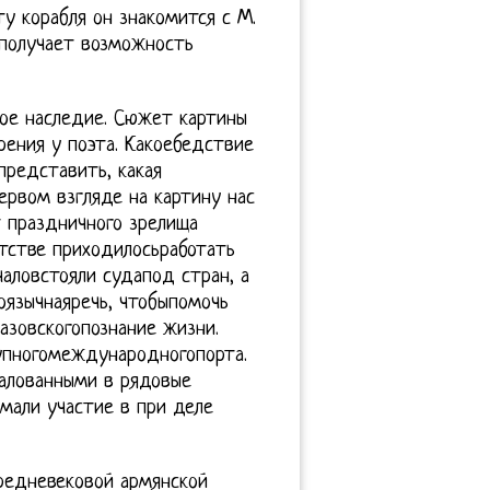
ту корабля он знакомится с М.
, получает возможность
ое наследие. Сюжет картины
рения у поэта. Какоебедствие
представить, какая
ервом взгляде на картину нас
т праздничного зрелища
тстве приходилосьработать
аловстояли судапод стран, а
оязычнаяречь, чтобыпомочь
азовскогопознание жизни.
упногомеждународногопорта.
жалованными в рядовые
мали участие в при деле
редневековой армянской