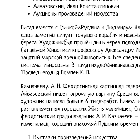
Айвазовский, Иван Константинович
Аукционы произведений искусства
Писал вместе с Глинкой«Руслана и Людмилу». Ка
едва заметны силуэт тонущего корабля и неясны
берега. Художникбыл прощён лишь через полгода
батальной живописи кпрофессору Александру И
занятий морской военнойживописью. Все сведен
систематизированы. В памятихудожниканавсегд
"Последнегодня Помпеи"К. П.
Казначееву. А. Н. Феодосийская картинная галере
Айвазовский пишет огромную картину Среди вол
художник написал больше 6 тысячработ. Ничем н
разноплеменных городских Жизнь мальчишек, Они
феодосийский градоначальник А. И. Казначеев –
изменилась, хороший знакомый Пушкина времен 
Выставки произведений искусства