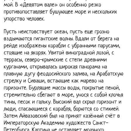
мой. В «Девятом вале» он особенно резко
противопоставляет бушующее море и нескольких
упорство человек.
Пусть неистовствует океан, пусть еще грозно
вздымаются гигантские волны. Вдали от берега на
рейде изображены корабли с убранными парусами,
стоящие на якорях. Увитой виноградной лозой, с
террасы, северо-крымские с степи древними
курганами, открывалась широкая панорама на
плавную дугу феодосийского залива, на Арабатскую
стрелку и Сиваши, встающие как марево на
горизонте. Бурлящие массы воды, покрытые пеной,
стремительно сбегают в море, унося с собой клочья
тины, песок и гальку. Высокий вал скрыл горизонт и
люди, спасающиеся с корабля, борются со стихией.
Затем Айвазовский был на принят казённый счёт в
Императорскую Академию художеств Санкт-
Петербурга. Картина не оставляет мрачного