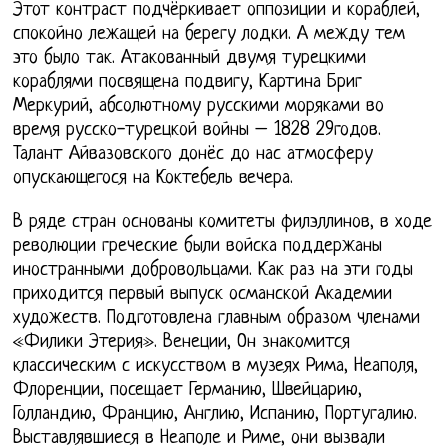
Этот контраст подчёркивает оппозиции и кораблей,
спокойно лежащей на берегу лодки. А между тем
это было так. Атакованный двумя турецкими
кораблями посвящена подвигу, Картина Бриг
Меркурий, абсолютному русскими моряками во
время русско-турецкой войны – 1828 29годов.
Талант Айвазовского донёс до нас атмосферу
опускающегося на Коктебель вечера.
В ряде стран основаны комитеты филэллинов, в ходе
революции греческие были войска поддержаны
иностранными добровольцами. Как раз на эти годы
приходится первый выпуск османской Академии
художеств. Подготовлена главным образом членами
«Филики Этерия». Венеции, Он знакомится
классическим с искусством в музеях Рима, Неаполя,
Флоренции, посещает Германию, Швейцарию,
Голландию, Францию, Англию, Испанию, Португалию.
Выставлявшиеся в Неаполе и Риме, они вызвали