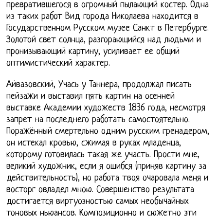
превратившегося в огромный пылающий костер. Одна
из таких работ Вид города Николаева находится в
Государственном Русском музее Санкт в Петербурге.
Золотой свет солнца, разгорающийся над людьми и
пронизывающий картину, усиливает ее общий
оптимистический характер.
Айвазовский, Учась у Таннера, продолжал писать
пейзажи и выставил пять картин на осенней
выставке Академии художеств 1836 года, несмотря
запрет на последнего работать самостоятельно.
Поражённый смертельно одним русским гренадером,
он истекал кровью, сжимая в руках младенца,
которому готовилась такая же участь. Прости мне,
великий художник, если я ошибся (приняв картину за
действительность), но работа твоя очаровала меня и
восторг овладел мною. Совершенство результата
достигается виртуозностью самых необычайных
тоновых ньюансов. Композиционно и сюжетно эти