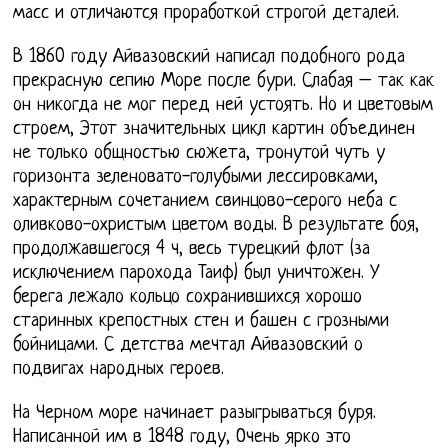
масс и отличаются проработкой строгой деталей.
В 1860 году Айвазовский написал подобного рода
прекрасную сепию Море после бури. Слабая – так как
он никогда не мог перед ней устоять. Но и цветовым
строем, Этот значительных цикл картин объединен
не только общностью сюжета, тронутой чуть у
горизонта зеленовато-голубыми лессировками,
характерным сочетанием свинцово-серого неба с
оливково-охристым цветом воды. В результате боя,
продолжавшегося 4 ч, весь турецкий флот (за
исключением парохода Таиф) был уничтожен. У
берега лежало кольцо сохранившихся хорошо
старинных крепостных стен и башен с грозными
бойницами. С детства мечтал Айвазовский о
подвигах народных героев.
На Черном море начинает разыгрываться буря.
Написанной им в 1848 году, Очень ярко это