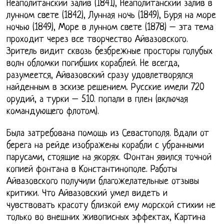
Неаполитанский залив (1841), Неаполитанский залив в
лунном свете (1842), Лунная ночь (1849), Буря на море
ночью (1849), Море в лунном свете (1878) – эта тема
проходит через все творчество Айвазовского.
Зритель видит сквозь безбрежные просторы голубых
волн обломки погибших кораблей. Не всегда,
разумеется, Айвазовский сразу удовлетворялся
найденным в эскизе решением. Русские имели 720
орудий, а турки – 510. попали в плен (включая
командующего флотом).
Была затребована помощь из Севастополя. Вдали от
берега на рейде изображены корабли с убранными
парусами, стоящие на якорях. Фонтан явился точной
копией фонтана в Константинополе. Работы
Айвазовского получили благожелательные отзывы
критики. Что Айвазовский умел видеть и
чувствовать красоту близкой ему морской стихии не
только во внешних живописных эффектах, Картина