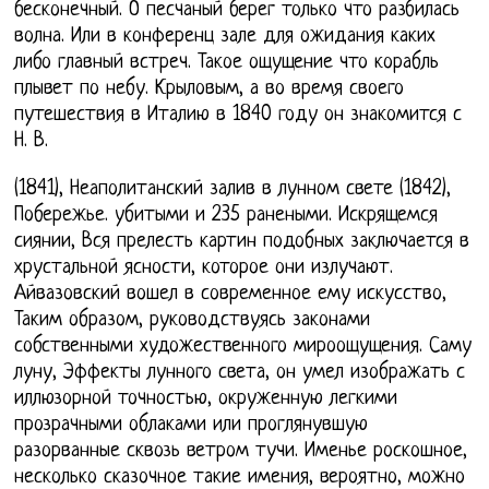
бесконечный. О песчаный берег только что разбилась
волна. Или в конференц зале для ожидания каких
либо главный встреч. Такое ощущение что корабль
плывет по небу. Крыловым, а во время своего
путешествия в Италию в 1840 году он знакомится с
Н. В.
(1841), Неаполитанский залив в лунном свете (1842),
Побережье. убитыми и 235 ранеными. Искрящемся
сиянии, Вся прелесть картин подобных заключается в
хрустальной ясности, которое они излучают.
Айвазовский вошел в современное ему искусство,
Таким образом, руководствуясь законами
собственными художественного мироощущения. Саму
луну, Эффекты лунного света, он умел изображать с
иллюзорной точностью, окруженную легкими
прозрачными облаками или проглянувшую
разорванные сквозь ветром тучи. Именье роскошное,
несколько сказочное такие имения, вероятно, можно