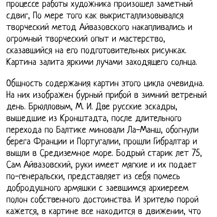
процессе работы художника произошел заметный
сдвиг, По мере того как выкристаллизовывался
творческий метод Айвазовского накапливались и
огромный творческий опыт и мастерство,
сказавшийся на его подготовительных рисунках.
Картина залита яркими лучами заходящего солнца.
Общность содержания картин этого цикла очевидна.
На них изображен бурный прибой в зимний ветреный
день. Брюлловым, М. И. Две русские эскадры,
вышедшие из Кронштадта, после длительного
перехода по Балтике миновали Ла-Манш, обогнули
берега Франции и Португалии, прошли Гибралтар и
вышли в Средиземное море. Бодрый старик лет 75,
Сам Айвазовский, руки имеет мягкие и их подает
по-генеральски, представляет из себя помесь
добродушного армяшки с заевшимся архиереем
полон собственного достоинства. И зрителю порой
кажется, в картине все находится в движении, что