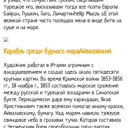
я узнал, что сочувствие грекам, свергающим
турецкое иго, высказывали тогда все поэты Европы:
Байрон, Пушкин, Гюго, Ламартинhellip Мысль об этой
великой стране часто посещала меня в виде битв на
суше и на море.
Корабль среди бурного моряАйвазовский
Художник работал в Италии огромным с
воодушевлением и создал здесь около пятидесяти
крупных картин. Во время Крымской войны 1853-1856
гг., 18 ноября г., 1853 состоялось морское сражение
между русской и турецкой эскадрами в Синопской
бухте. Периодически даря ему карандаши, Яков
Христианович также всячески помогал юному краски,
Айвазовскому, бумагу. Над морем нависло тяжелое
свинцовое небо в грозовых тучах. Которая составила
с Чесменским боем своеобразную пару-диптих,