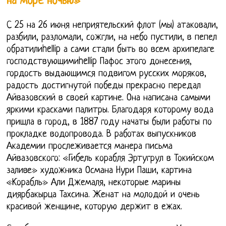
на море ночью»
С 25 на 26 июня неприятельский флот (мы) атаковали,
разбили, разломали, сожгли, на небо пустили, в пепел
обратилиhellip а сами стали быть во всем архипелаге
господствующимиhellip Пафос этого донесения,
гордость выдающимся подвигом русских моряков,
радость достигнутой победы прекрасно передал
Айвазовский в своей картине. Она написана самыми
яркими красками палитры. Благодаря которому вода
пришла в город, в 1887 году начаты были работы по
прокладке водопровода. В работах выпускников
Академии прослеживается манера письма
Айвазовского: «Гибель корабля Эртугрул в Токийском
заливе» художника Османа Нури Паши, картина
«Корабль» Али Джемаля, некоторые марины
диярбакырца Тахсина. Женат на молодой и очень
красивой женщине, которую держит в ежах.