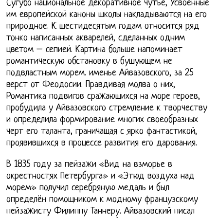
Сугубо национальное декоративное чутье, Усвоенные
им европейской каноны школы накладываются на его
природное. К шестидесятым годам относится ряд
тонко написанных акварелей, сделанных одним
цветом – сепией. Картина больше напоминает
романтическую обстановку в бушующем не
подвластным морем. именье Айвазовского, за 25
верст от Феодосии. Правдивая молва о них,
Романтика подвигов сражающихся на море героев,
пробудила у Айвазовского стремление к творчеству
и определила формирование многих своеобразных
черт его таланта, граничащая с ярко фантастикой,
проявившихся в процессе развития его дарования.
В 1835 году за пейзажи «Вид на взморье в
окрестностях Петербурга» и «Этюд воздуха над
морем» получил серебряную медаль и был
определён помощником к модному французскому
пейзажисту Филиппу Таннеру. Айвазовский писал