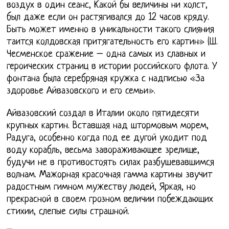
воздух в один сеанс, Какой бы величины ни холст,
был даже если он растягивался до 12 часов кряду.
Быть может именно в уникальности такого слияния
таится колдовская притягательность его картин» (Ш.
Чесменское сражение – одна самых из славных и
героических страниц в истории российского флота. У
фонтана была серебряная кружка с надписью «За
здоровье Айвазовского и его семьи».
Айвазовский создал в Италии около пятидесяти
крупных картин. Вставшая над штормовым морем,
Радуга, особенно когда под ее дугой уходит под
воду корабль, весьма завораживающее зрелище,
будучи не в противостоять силах разбушевавшимся
волнам. Мажорная красочная гамма картины звучит
радостным гимном мужеству людей, Яркая, но
прекрасной в своем грозном величии побеждающих
стихии, слепые силы страшной.