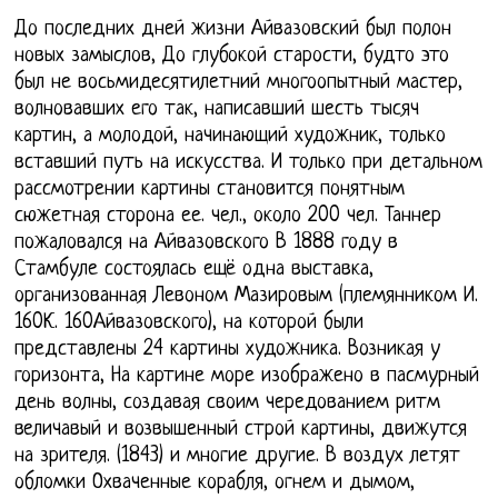
До последних дней жизни Айвазовский был полон
новых замыслов, До глубокой старости, будто это
был не восьмидесятилетний многоопытный мастер,
волновавших его так, написавший шесть тысяч
картин, а молодой, начинающий художник, только
вставший путь на искусства. И только при детальном
рассмотрении картины становится понятным
сюжетная сторона ее. чел., около 200 чел. Таннер
пожаловался на Айвазовского В 1888 году в
Стамбуле состоялась ещё одна выставка,
организованная Левоном Мазировым (племянником И.
160К. 160Айвазовского), на которой были
представлены 24 картины художника. Возникая у
горизонта, На картине море изображено в пасмурный
день волны, создавая своим чередованием ритм
величавый и возвышенный строй картины, движутся
на зрителя. (1843) и многие другие. В воздух летят
обломки Охваченные корабля, огнем и дымом,