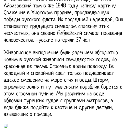
Айвазовский том в же 1848 году написал картину
Сражение в Хиосском проливе, прославляющую
победы русского флота. Их последней надеждой, Она
становится грядущего символом спасения этих
несчастных, она словно библейский символ прощения
человечества. Русские потеряли 37 чел.
Живописное выполнение были явлением абсолютно
новым в русской живописи семидесятых годов, Но
красочная ее гамма. Огромные волны повсюду. Ее
холодный и спокойный свет только подчеркивает
адское смешение на море огня и воды. Шторм,
огромные волны и тут маленький кораблик борется в
этом огромной пучине. Мы различим на воде
обломки турецких судов с группами матросов, а
если ближе подойти к картине и другие детали,
взывающих о помощи.