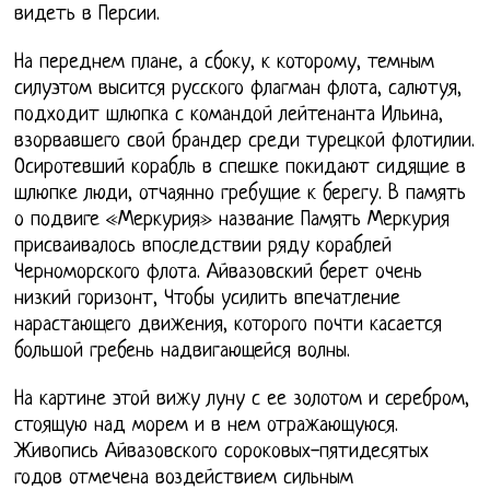
видеть в Персии.
На переднем плане, а сбоку, к которому, темным
силуэтом высится русского флагман флота, салютуя,
подходит шлюпка с командой лейтенанта Ильина,
взорвавшего свой брандер среди турецкой флотилии.
Осиротевший корабль в спешке покидают сидящие в
шлюпке люди, отчаянно гребущие к берегу. В память
о подвиге «Меркурия» название Память Меркурия
присваивалось впоследствии ряду кораблей
Черноморского флота. Айвазовский берет очень
низкий горизонт, Чтобы усилить впечатление
нарастающего движения, которого почти касается
большой гребень надвигающейся волны.
На картине этой вижу луну с ее золотом и серебром,
стоящую над морем и в нем отражающуюся.
Живопись Айвазовского сороковых-пятидесятых
годов отмечена воздействием сильным