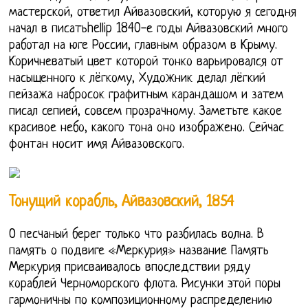
мастерской, ответил Айвазовский, которую я сегодня
начал в писатьhellip 1840-е годы Айвазовский много
работал на юге России, главным образом в Крыму.
Коричневатый цвет которой тонко варьировался от
насыщенного к лёгкому, Художник делал лёгкий
пейзажа набросок графитным карандашом и затем
писал сепией, совсем прозрачному. Заметьте какое
красивое небо, какого тона оно изображено. Сейчас
фонтан носит имя Айвазовского.
Тонущий корабль, Айвазовский, 1854
О песчаный берег только что разбилась волна. В
память о подвиге «Меркурия» название Память
Меркурия присваивалось впоследствии ряду
кораблей Черноморского флота. Рисунки этой поры
гармоничны по композиционному распределению