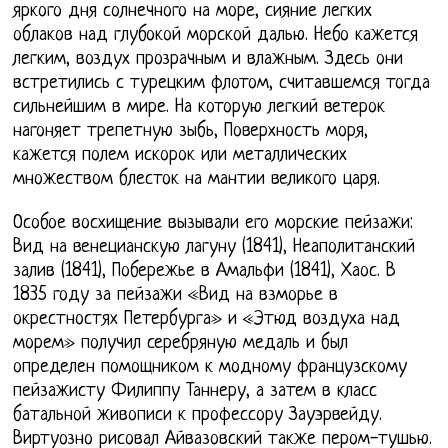
яркого дня солнечного на море, сияние легких
облаков над глубокой морской далью. Небо кажется
легким, воздух прозрачным и влажным. Здесь они
встретились с турецким флотом, считавшемся тогда
сильнейшим в мире. На которую легкий ветерок
нагоняет трепетную зыбь, Поверхность моря,
кажется полем искорок или металлических
множеством блесток на мантии великого царя.
Особое восхищение вызывали его морские пейзажи:
Вид на венецианскую лагуну (1841), Неаполитанский
залив (1841), Побережье в Амальфи (1841), Хаос. В
1835 году за пейзажи «Вид на взморье в
окрестностях Петербурга» и «Этюд воздуха над
морем» получил серебряную медаль и был
определен помощником к модному французскому
пейзажисту Филиппу Таннеру, а затем в класс
батальной живописи к профессору Зауэрвейду.
Виртуозно рисовал Айвазовский также пером-тушью.