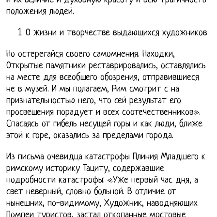
и их величие и духовную красоту и всю трагичность
положения людей.
О жизни и творчестве выдающихся художников
Но остерегайся своего самомнения. Находки,
Открытые памятники реставрировались, оставлялись
на месте для всеобщего обозрения, отправившиеся
не в музей. И мы полагаем, Рим смотрит с на
признательностью него, что сей результат его
просвещения порадует и всех соотечественников».
Спасаясь от гибель несущей горы и как люди, ближе
этой к горе, оказались за пределами города.
Из письма очевидца катастрофы Плиния Младшего к
римскому историку Тациту, содержавшие
подробности катастрофы: «Уже первый час дня, а
свет неверный, словно больной. В отличие от
нынешних, по-видимому, Художник, наводняющих
Помпеи туристов, застал откопанные мостовые