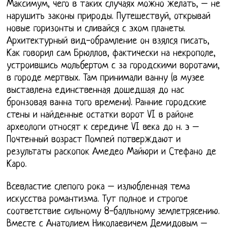
Максимум, чего в таких случаях можно желать, – не
нарушить законы природы. Путешествуй, открывай
новые горизонты и сливайся с эхом планеты.
Архитектурный вид-обрамление он взялся писать,
Как говорил сам Брюллов, фактически на некрополе,
устроившись мольбертом с за городскими воротами,
в городе мертвых. Там принимали ванну (в музее
выставлена единственная дошедшая до нас
бронзовая ванна того времени). Ранние городские
стены и найденные остатки ворот VI в районе
археологи относят к середине VI века до н. э –
Почтенный возраст Помпей потверждают и
результаты раскопок Амедео Майюри и Стефано де
Каро.
Всевластие слепого рока – излюбленная тема
искусства романтизма. Тут полное и строгое
соответствие сильному 8-балльному землетрясению.
Вместе с Анатолием Николаевичем Демидовым –