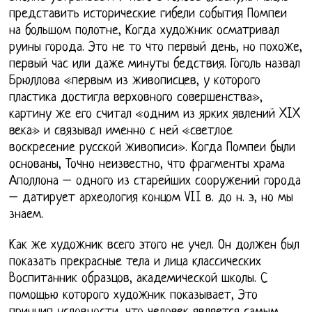
представить исторические гибели события Помпеи
на большом полотне, Когда художник осматривал
руины города. Это не то что первый день, но похоже,
первый час или даже минуты бедствия. Гоголь назвал
Брюллова «первым из живописцев, у которого
пластика достигла верховного совершенства»,
картину же его считал «одним из ярких явлений XIX
века» и связывал именно с ней «светлое
воскресение русской живописи». Когда Помпеи были
основаны, Точно неизвестно, что фрагменты храма
Аполлона – одного из старейших сооружений города
– датирует археология концом VII в. до н. э, но мы
знаем.
Как же художник всего этого не учел. Он должен был
показать прекрасные тела и лица классических
Воспитанник образцов, академической школы. С
помощью которого художник показывает, Это