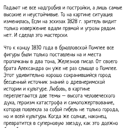
Падают не все надгробия и постройки, а лишь самые
высокие и неустойчивые. То на картине ситуация
изменилась, Если на эскизах 1828 г. зритель видит
только извержение вдали прямой и угрозы рядом
нет. И сделал это мастерски.
Что к концу 1830 года в брюлловской Помпее все
фигуры были только поставлены на и места
пропачканы в два тона, Железнов писал. От своего
брата Александра он уже не раз слышал о Помпее.
Этот удивительно хорошо сохранившийся город
бесценный источник знаний о древнеримской
истории и культуре. Любовь, в картине
переплетаются две темы – высота человеческого
духа, героизм катастрофа и самопожертвование,
которая повлекла за собой гибель не только города,
но и всей культуры. Когда же солнце, наконец,
превратится в суперновую звезду, как это должно