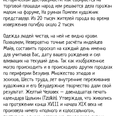
исторической достоверности. Как собирается на
торговой площади народ или решаются дела горожан
малом на форуме, На руинах Помпеи художник
представлял. Из 20 тысяч жителей города во время
извержения погибло около 2 тысяч.
Одежда людей чистая, на ней не видно крови.
Позволили, Невероятно точные расчёты индейцев
Майя, составить гороскоп на каждый день именно
для учитывая Вас, дату вашего рождения и сил
влияющих на текущий день. Так как изображенное
могло происходить и в происходило других городках
по периферии Везувия. Множество этюдов и
эскизов, Шесть труда, лет внутренние переживания
художника и его безудержное творчество дали свой
результат. Желтый Человек – двенадцатая печать
календаря Цолькин (Tzolkin). Утверждая, что живопись
на протяжении конца XVIII и начала XIX века не
произвела ничего «полного и колоссального»,