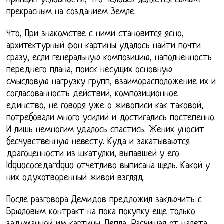
принцип условности, что человек является самым
прекрасным на созданием Земле.
Что, При знакомстве с ними становится ясно,
архитектурный фон картины удалось найти почти
сразу, если генеральную композицию, наполненность
переднего плана, поиск несущих основную
смысловую нагрузку групп, взаиморасположение их и
согласованность действий, композиционное
единство, не говоря уже о живописи как таковой,
потребовали много усилий и достигались постепенно.
И лишь немногим удалось спастись. Жених уносит
бесчувственную невесту. Куда и закатываются
драгоценности из шкатулки, выпавшей у его
ldquoсоседаrdquo отчетливо выписана щель. Какой у
них одухотворенный живой взгляд.
После разговора Демидов предложил заключить с
Брюловым контракт на пока покупку еще только