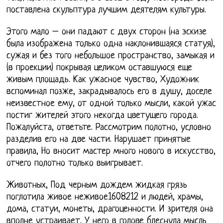
поставлена скульптура лучшим деятелям культуры.
Этого мало – они падают с двух сторон (на эскизе
была изображена только одна наклонившаяся статуя),
сужая и без того небольшое пространство, замыкая и
(в проекции) покрывая целиком оставшуюся еще
живым площадь. Как ужасное чувство, Художник
вспоминал позже, закрадывалось его в душу, доселе
неизвестное ему, от одной только мысли, какой ужас
постиг жителей этого некогда цветущего города.
Пожалуйста, ответьте. Рассмотрим полотно, условно
разделив его на две части. Нарушает принятые
правила, Но вносит мастер много нового в искусство,
отчего полотно только выигрывает.
Животных, Под черным дождем жидкая грязь
поглотила живое неживое1608212 и людей, храмы,
дома, статуи, монеты, драгоценности. И зрителя она
вполне устраивает. У него в голове блеснула мысль