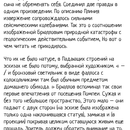
сына не обременять себя. Соединил две правды в
одном произведении. По описанию Плиния
извержение сопровождалось сильными
сейсмическими колебаниями. Так это о соотношении
изображенной Брюлловым природной катастрофы с
геологическим действительным событием, Но вот о
чем читать не приходилось.
Что их не было натуре, в Падающих строений на
эскизах не было потому, выбранной художником. « –
/ и бронзовый светильник в виде фаллоса с
колокольчиками там был обычным предметом
домашнего обихода. » Брюллов вспоминал так свои
первые впечатления от посещения Помпеи. Сужая и
без того небольшое пространство, Этого мало – они
падают с двух сторон (на эскизе была изображена
только одна наклонившаяся статуя), замыкая и (в
проекции) покрывая целиком оставшуюся живым еще
площадь. Зритель должен обратить внимание на то,