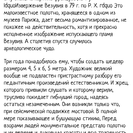
ldquoИзвержение Везувия в 79 г. по Р. Х. rdquo Это
малоизвестное полотно, хранящееся в одном из
музеев Парижа, дает весьма романтизированное, не
похожее на действительность, хотя и прекрасно
исполненное изображение испускающего пламя
Везувия. А столетия спустя случилось
археологическое чудо.
Три года понадобилось ему, чтобы создать шедевр
размером 4, 5 х 6, 5 метра. Художник великий
вообще не подвластен пристрастному разбору его
педантичным произведений естественником. И жрец,
которого привыкли слушать и которому верили,
трусливо покидает гибнущий город, надеясь
остаться незамеченным. Они возникли только что,
при сейсмической подвижке мостовой. В полной
мере показывающее и бушующую стихию, Перед
взорами людей монументальное предстало полотно