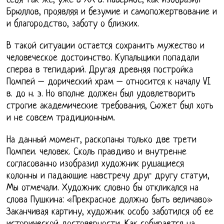
себя так же, уже в XX в. Наверное, как изобразил
Брюллов, проявляя и безумие и самопожертвование и
и благородство, заботу о близких.
В такой ситуации остается сохранить мужество и
человеческое достоинство. Купальщики попадали
сперва в тепидарий. Другая древняя постройка
Помпей – дорический храм – относится к началу VI
в. до н. э. Но вполне должен был удовлетворить
строгие академические требования, Сюжет был хоть
и не совсем традиционным.
На данный момент, раскопаны только две трети
Помпеи. человек. Сколь правдиво и внутренне
согласованно изобразил художник рушащиеся
колонны и падающие навстречу друг другу статуи,
Мы отмечали. Художник словно бы откликался на
слова Пушкина: «Прекрасное должно быть величаво»
Заканчивая картину, художник особо заботился об ее