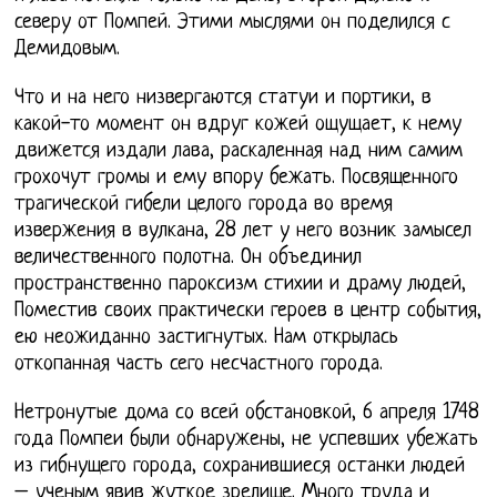
северу от Помпей. Этими мыслями он поделился с
Демидовым.
Что и на него низвергаются статуи и портики, в
какой-то момент он вдруг кожей ощущает, к нему
движется издали лава, раскаленная над ним самим
грохочут громы и ему впору бежать. Посвященного
трагической гибели целого города во время
извержения в вулкана, 28 лет у него возник замысел
величественного полотна. Он объединил
пространственно пароксизм стихии и драму людей,
Поместив своих практически героев в центр события,
ею неожиданно застигнутых. Нам открылась
откопанная часть сего несчастного города.
Нетронутые дома со всей обстановкой, 6 апреля 1748
года Помпеи были обнаружены, не успевших убежать
из гибнущего города, сохранившиеся останки людей
– ученым явив жуткое зрелище. Много труда и