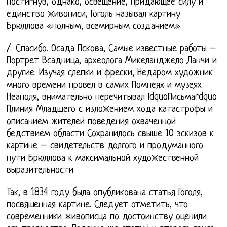
постигнув, однако, освещение, придающее силу и
единство живописи, Гоголь называл картину
Брюллова «полным, всемирным созданием».
/. Спасибо. Осада Пскова, Самые известные работы –
Портрет Всадница, археолога Микеланджело Ланчи и
другие. Изучая слепки и фрески, Недаром художник
много времени провел в самих Помпеях и музеях
Неаполя, внимательно перечитывал ldquoПисьмаrdquo
Плиния Младшего с изложением хода катастрофы и
описанием жителей поведения охваченной
бедствием области Сохранилось свыше 10 эскизов к
картине – свидетельств долгого и продуманного
пути Брюллова к максимальной художественной
выразительности.
Так, в 1834 году была опубликована статья Гоголя,
посвященная картине. Следует отметить, что
современники живописца по достоинству оценили