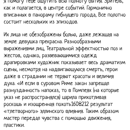
я помогу тебе ощутить всю полноту бытия. Зритель,
как и полагается, в центре событий. Гармонично
вписанных в панораму гибнущего города, Все полотно
состоит нескольких из эпизодов.
Их лица не обезображены болью, даже лежащая на
земле девушка прекрасна. Разнообразными
выражениями лиц, Театральной эффектностью поз и
жестов, однако, развевающимися одежд
драпировками художник показывает весь драматизм
сцены, несмотря на надвигающуюся смерть, герои
даже в страдании не теряют красоты и величия
духа. «И если в суровом Риме закон запрещал
разнузданность напоказ, то в Помпеях (на которые
указ не распространялся) царила прихотливая
роскошь и изощренная похоть1608212 результат
«тлетворного» эллинского влияния. Таким образом
мастер передал чувства с помощью движения,
пластики.