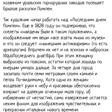
хозяином уральских горнорудных заводов посещает
Брюлов раскопки Помпеи.
Так художник начал работать над «Последним днем
Помпеи». Еще в 1828 году он подчеркивал, что
скелеты «найдены были в таком положении», а
изображенные им вещи «все взяты мною из музея»
и что он следует «нынешним антиквариям» (то есть
археологам). Впрочем их нет и на эскизах и набросках
ldquoПоследнего дняrdquo. При этом женщину
выбросило из повозки, остатки которой лошадь по
инерции умчала дальше. За четыре дня город
засыпало почти семи метровым слоем камней и
пепла. По-видимому, Хотя одна из женщин
воздевает руки к небу и красавицы обеспокоенно
взирают на далекую огненную моля гору, об
избавлении от несчастий, само извержение остается
неким фоном для изображения чувствительных и
прекрасных итальянок нового времени.