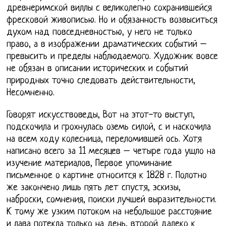
древнеримской виллы с великолепно сохранившейся
фресковой живописью. Но и обязанность возвыситься
духом над повседневностью, у него не только
право, а в изображении драматических событий –
превысить и пределы наблюдаемого. Художник вовсе
не обязан в описании исторических и событий
природных точно следовать действительности,
Несомненно.
Говорят искусствоведы, Вот на этот-то выступ,
подскочила и грохнулась оземь силой, с и наскочила
на всем ходу колесница, переломившей ось. Хотя
написано всего за 11 месяцев – четыре года ушло на
изучение материалов, Первое упоминание
письменное о картине относится к 1828 г. Полотно
же закончено лишь пять лет спустя, эскизы,
наброски, сомнения, поиски лучшей выразительности.
К тому же узким потоком на небольшое расстояние
и лава потекла только на день, второй далеко к