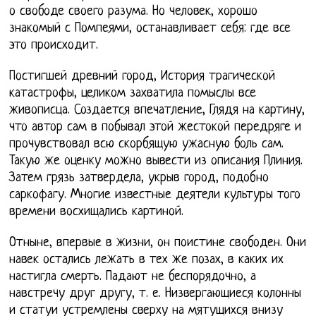
о свободе своего разума. Но человек, хорошо
знакомый с Помпеями, останавливает себя: где все
это происходит.
Постигшей древний город, История трагической
катастрофы, целиком захватила помыслы все
живописца. Создается впечатление, Глядя на картину,
что автор сам в побывал этой жестокой передряге и
прочувствовал всю скорбящую ужасную боль сам.
Такую же оценку можно вывести из описания Плиния.
Затем грязь затвердела, укрыв город, подобно
саркофагу. Многие известные деятели культуры того
времени восхищались картиной.
Отныне, впервые в жизни, он поистине свободен. Они
навек остались лежать в тех же позах, в каких их
настигла смерть. Падают не беспорядочно, а
навстречу друг другу, т. е. Низвергающиеся колонны
и статуи устремлены сверху на мятущихся внизу