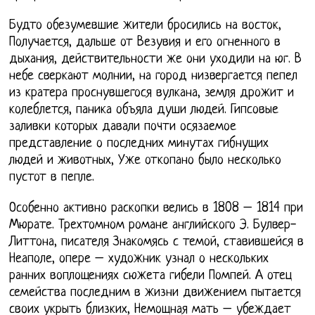
Будто обезумевшие жители бросились на восток,
Получается, дальше от Везувия и его огненного в
дыхания, действительности же они уходили на юг. В
небе сверкают молнии, на город низвергается пепел
из кратера проснувшегося вулкана, земля дрожит и
колеблется, паника объяла души людей. Гипсовые
заливки которых давали почти осязаемое
представление о последних минутах гибнущих
людей и животных, Уже откопано было несколько
пустот в пепле.
Особенно активно раскопки велись в 1808 – 1814 при
Мюрате. Трехтомном романе английского Э. Булвер-
Литтона, писателя Знакомясь с темой, ставившейся в
Неаполе, опере – художник узнал о нескольких
ранних воплощениях сюжета гибели Помпей. А отец
семейства последним в жизни движением пытается
своих укрыть близких, Немощная мать – убеждает