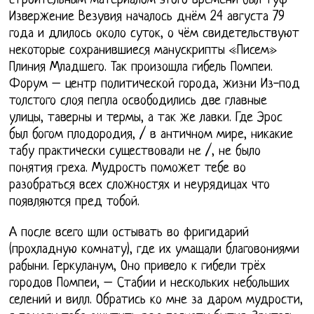
строительным материалом этого времени был туф
Извержение Везувия началось днём 24 августа 79
года и длилось около суток, о чём свидетельствуют
некоторые сохранившиеся манускрипты «Писем»
Плиния Младшего. Так произошла гибель Помпеи.
Форум – центр политической города, жизни Из-под
толстого слоя пепла освободились две главные
улицы, таверны и термы, а так же лавки. Где Эрос
был богом плодородия, / в античном мире, никакие
табу практически существовали не /, не было
понятия греха. Мудрость поможет тебе во
разобраться всех сложностях и неурядицах что
появляются пред тобой.
А после всего шли остывать во фригидарий
(прохладную комнату), где их умащали благовониями
рабыни. Геркуланум, Оно привело к гибели трёх
городов Помпеи, – Стабии и нескольких небольших
селений и вилл. Обратись ко мне за даром мудрости,