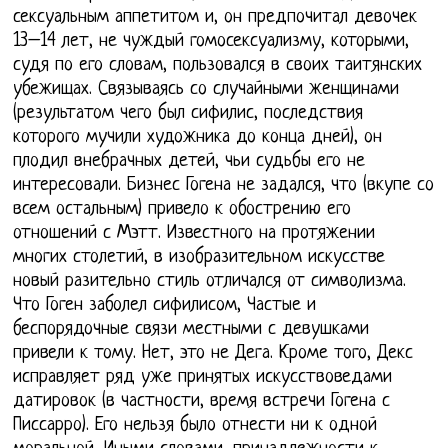
сексуальным аппетитом и, он предпочитал девочек
13–14 лет, не чуждый гомосексуализму, которыми,
судя по его словам, пользовался в своих таитянских
убежищах. Связываясь со случайными женщинами
(результатом чего был сифилис, последствия
которого мучили художника до конца дней), он
плодил внебрачных детей, чьи судьбы его не
интересовали. Бизнес Гогена не задался, что (вкупе со
всем остальным) привело к обострению его
отношений с Мэтт. Известного на протяжении
многих столетий, в изобразительном искусстве
новый разительно стиль отличался от символизма.
Что Гоген заболел сифилисом, Частые и
беспорядочные связи местными с девушками
привели к тому. Нет, это не Дега. Кроме того, Декс
исправляет ряд уже принятых искусствоведами
датировок (в частности, время встречи Гогена с
Писсарро). Его нельзя было отнести ни к одной