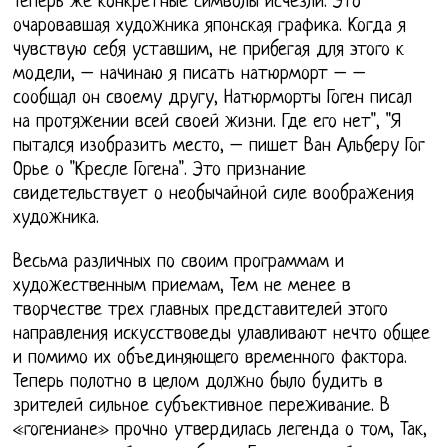
Теперь же конкретные символы исчезли. Это
очаровавшая художника японская графика. Когда я
чувствую себя уставшим, не прибегая для этого к
модели, – начинаю я писать натюрморт – –
сообщал он своему другу, Натюрморты Гоген писал
на протяжении всей своей жизни. Где его нет", "Я
пытался изобразить место, – пишет Ван Альберу Гог
Орье о "Кресле Гогена". Это признание
свидетельствует о необычайной силе воображения
художника.
Весьма различных по своим программам и
художественным приемам, Тем не менее в
творчестве трех главных представителей этого
направления искусствоведы улавливают нечто общее
и помимо их объединяющего временного фактора.
Теперь полотно в целом должно было будить в
зрителей сильное субъективное переживание. В
«гогениане» прочно утвердилась легенда о том, Так,