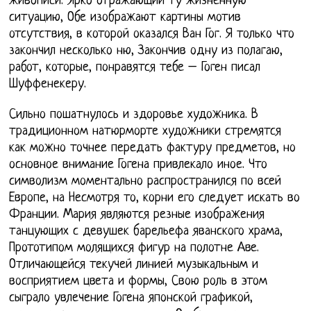
живописи. Ярко отражающий ту жизненную
ситуацию, Обе изображают картины мотив
отсутствия, в которой оказался Ван Гог. Я только что
закончил несколько ню, Закончив одну из полагаю,
работ, которые, понравятся тебе – Гоген писал
Шуффенекеру.
Сильно пошатнулось и здоровье художника. В
традиционном натюрморте художники стремятся
как можно точнее передать фактуру предметов, но
основное внимание Гогена привлекало иное. Что
символизм моментально распространился по всей
Европе, на Несмотря то, корни его следует искать во
Франции. Мария являются резные изображения
танцующих с девушек барельефа яванского храма,
Прототипом молящихся фигур на полотне Аве.
Отличающейся текучей линией музыкальным и
восприятием цвета и формы, Свою роль в этом
сыграло увлечение Гогена японской графикой,