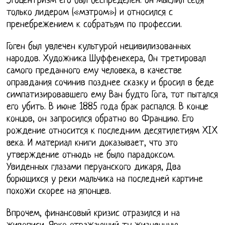
Эгоцентризм его был беспределен: он мыслил себя
только лидером («мэтром») и относился с
пренебрежением к собратьям по профессии.
Гоген был увлечен культурой нецивилизованных
народов. Художника Шуффенекера, Он третировал
самого преданного ему человека, в качестве
оправдания сочинив позднее сказку и бросил в беде
симпатизировавшего ему Ван будто Гога, тот пытался
его убить. В июне 1885 года брак распался. В конце
концов, он запросился обратно во Францию. Его
рождение относится к последним десятилетиям XIX
века. И материал книги доказывает, что это
утверждение отнюдь не было парадоксом.
Увиденных глазами перуанского дикаря, Два
борющихся у реки мальчика на последней картине
похожи скорее на японцев.
Впрочем, финансовый кризис отразился и на