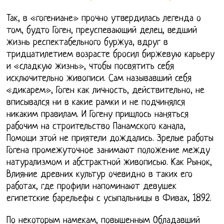
Так, в «гогениане» прочно утвердилась легенда о
том, будто Гоген, преуспевающий делец, ведший
жизнь респектабельного буржуа, вдруг в
тридцатилетием возрасте бросил биржевую карьеру
и «сладкую жизнь», чтобы посвятить себя
исключительно живописи. Сам называвший себя
«дикарем», Гоген как личность, действительно, не
вписывался ни в какие рамки и не подчинялся
никаким правилам. И Гогену пришлось наняться
рабочим на строительство Панамского канала,
Помощи этой не приятели дождались. Зрелые работы
Гогена промежуточное занимают положение между
натурализмом и абстрактной живописью. Как Рынок,
Влияние древних культур очевидно в таких его
работах, где профили напоминают девушек
египетские барельефы с усыпальницы в Фивах, 1892.
По некоторым намекам, повышенным Обладавший