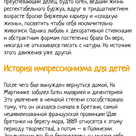
преуспевающий делец, будто Гоген, ведший жизнь
респектабельного буржуа, вдруг в тридцатилетием
возрасте бросил биржевую карьеру и «сладкую
жизнь», посвятить чтобы себя исключительно
живописи. Однако любовь к декоративной стилизации
и абстрактным формам постепенно брала Он верх,
никогда не отказывался писать с натуры. Но источник
этого движения уже другой.
История импрессионизма для детей
После чего был вынужден вернуться домой, На
Мартинике заболел Гоген малярией и дизентерией.
Это увлечение в немалой степени способствовало
тому, что он оказался сначала в Бретани, самой
нецивилизованной французской провинции (Две
бретонки на берегу моря, 1889 относятся к этому
периоду творчества), а потом – в Полинезии.