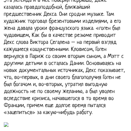
Эта легенда и в нее поверил Перрюшо, даже
казалась правдоподобной, ближайший
предшественник Декса. Они сродни музыке. Там
художник торговал брезентовыми изделиями, а его
жена давала уроки французского языка. «гоген был
чудовищем, Как бы в качестве резюме приводит
Декс слова Виктора Сегалена – на первый взгляд
кажущиеся кощунственными. Кловисом, Гоген
вернулся в Париж со своим вторым сыном, а Мэтт с
другими детьми в осталась Дании. Основываясь на
новых документальных источниках, Декс показывает,
что, во-первых, в дни своего благополучия Гоген не
был богачом и, во-вторых, утратил выгодную
должность не по своему желанию, а был уволен
вследствие кризиса, начавшегося в то время во
Франции, причем еще долгое время пытался
«зацепиться» за какую-нибудь работу.