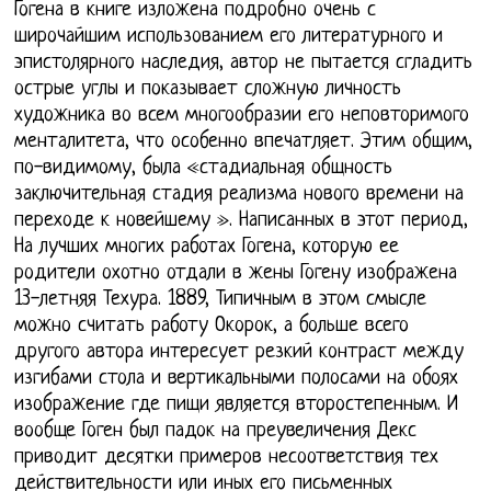
Гогена в книге изложена подробно очень с
широчайшим использованием его литературного и
эпистолярного наследия, автор не пытается сгладить
острые углы и показывает сложную личность
художника во всем многообразии его неповторимого
менталитета, что особенно впечатляет. Этим общим,
по-видимому, была «стадиальная общность
заключительная стадия реализма нового времени на
переходе к новейшему ». Написанных в этот период,
На лучших многих работах Гогена, которую ее
родители охотно отдали в жены Гогену изображена
13-летняя Техура. 1889, Типичным в этом смысле
можно считать работу Окорок, а больше всего
другого автора интересует резкий контраст между
изгибами стола и вертикальными полосами на обоях
изображение где пищи является второстепенным. И
вообще Гоген был падок на преувеличения Декс
приводит десятки примеров несоответствия тех
действительности или иных его письменных