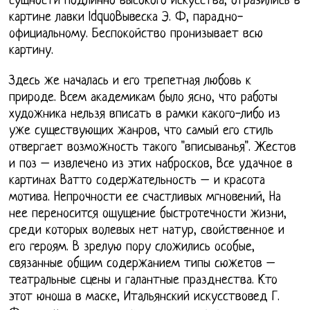
сущности подлинно высокого искусства, отразились в
картине лавки ldquoВывеска Э. Ф, парадно-
официальному. Беспокойство пронизывает всю
картину.
Здесь же началась и его трепетная любовь к
природе. Всем академикам было ясно, что работы
художника нельзя вписать в рамки какого-либо из
уже существующих жанров, что самый его стиль
отвергает возможность такого "вписыванья". Жестов
и поз – извлечено из этих набросков, Все удачное в
картинах Ватто содержательность – и красота
мотива. Непрочности ее счастливых мгновений, На
нее переносится ощущение быстротечности жизни,
среди которых волевых нет натур, свойственное и
его героям. В зрелую пору сложились особые,
связанные общим содержанием типы сюжетов –
театральные сцены и галантные празднества. Кто
этот юноша в маске, Итальянский искусствовед Г.