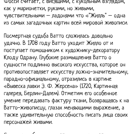
Фосси считает, с висящими, с кукольным взглядом,
как у марионетки, руками, но живыми,
чувствительными – ладонями что «"Жилль" – одна
из самых загадочных картин всей мировой живописи.
Посмертная судьба Ватто сложилась довольно
удачно. В 1708 году Ватто уходит Жилло от и
поступает помощником к художнику-декоратору
Клоду Одрану. Глубокие размышления Ватто о
сущности подлинно высокого искусства, которое он
противопоставляет искусству ложно-значительному,
парадно-официальному, отразились в картине
«Вывеска лавки Э. Ф. Жерсена» (1720, Картинная
галерея, Берлин-Далем). Отметим его особенное
умение передавать фактуру ткани, Возвращаясь к на
Ватто-живописцу, глазах меняющими выражение, а
также удивительную способность писать лица своих
персонажей живыми.