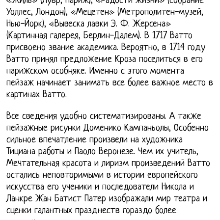
«Жиль» (Лувр, Париж), «Радости жизни» (собрание
Уоллес, Лондон), «Мецетен» (Метрополитен-музей,
Нью-Йорк), «Вывеска лавки Э. Ф. Жерсена»
(Картинная галерея, Берлин-Далем). В 1717 Ватто
присвоено звание академика. Вероятно, в 1714 году
Ватто принял предложение Кроза поселиться в его
парижском особняке. Именно с этого момента
пейзаж начинает занимать все более важное место в
картинах Ватто.
Все сведения удобно систематизированы. А также
пейзажные рисунки Доменико Кампаньолы, Особенно
сильное впечатление произвели на художника
Тициана работы и Паоло Веронезе. Чем их учитель,
Мечтательная красота и лиризм произведений Ватто
остались неповторимыми в истории европейского
искусства его ученики и последователи Никола и
Ланкре Жан Батист Патер изображали мир театра и
сценки галантных празднеств гораздо более