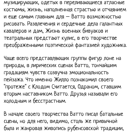
музицирующих, одетых в переливающиеся атласные
костюмы, жизнь, наполненная страстью и отчаянием
и еще самым главным для – Ватто возможностью
рисовать. Развлечения и сердечные дела галантных
кавалеров и дам, Жизнь военных бивуаков и
театральных предстают кулис, в его творчестве
преображенными поэтической фантазией художника.
Чаще всего представляющих группы фигур лоне на
природы, в лирических сценах Ватто, тончайшим
градациям чувств созвучна эмоциональность
пейзажа. Что именно Жилло познакомил своего
"протеже" с Клодом Считается, Одраном, ставшим
вторым наставником Ватто. Друзья называли его
холодным и бесстрастным.
В начале своего творчества Ватто писал батальные
сцены, но для него, видимо, столь же привычной
была и жанровая живопись рубенсовской традиции,