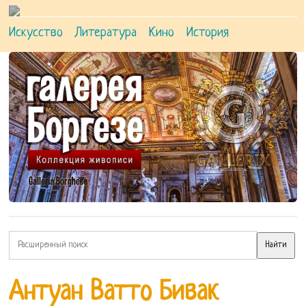
Искусство
Литература
Кино
История
Антуан Ватто Бивак