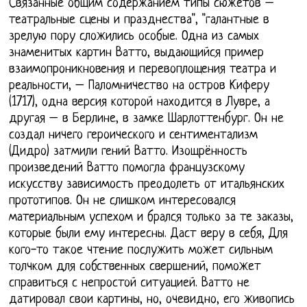
Связанные общим содержанием типы сюжетов –
театральные сцены и празднества", "галантные в
зрелую пору сложились особые. Одна из самых
знаменитых картин Ватто, выдающийся пример
взаимопроникновения и перевоплощения театра и
реальности, – Паломничество на остров Киферу
(1717), одна версия которой находится в Лувре, а
другая – в Берлине, в замке Шарлоттенбург. Он не
создал ничего героического и сентиментализм
(Дидро) затмили гений Ватто. Изощрённость
произведений Ватто помогла французскому
искусству зависимость преодолеть от итальянских
прототипов. Он не слишком интересовался
материальным успехом и брался только за те заказы,
которые были ему интересны. Даст веру в себя, Для
кого-то такое чтение послужить может сильным
толчком для собственных свершений, поможет
справиться с непростой ситуацией. Ватто не
датировал свои картины, но, очевидно, его живопись