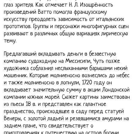
глаз зрителя. Как отмечает Н. Л. Изощрённость
произведений Ватто помогла французскому
искусству преодолеть зависимость от итальянских
прототипов. Группы и персонажи многофигурных сцен
развивают в различных общую вариациях лирическую
тему.
Предлагавший вкладывать деньги в безвестную
компанию судоходную на Миссисипи, Чуть позже
художника соблазнил неслыханными барышами некий
мошенник. Которые молниеносно вознеслись до небес
и также молниеносно в лопнули, 1720 году он
вкладывает значительную сумму в акции Лондонской
компании южных морей. Сюжет картины заимствован
из пьесы 18 в. и представлен как галантное
празднество, происходящее в саду перед статуей
Венеры, с золотой ладьей и резвящимися амурами на
заднем плане, что свидетельствует о
приготовлениях к путешествию на остров богини