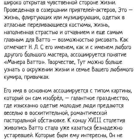
широко открытая чувственной стороне жизни.
Проведенная в созерцании приятелей-актеров, Это –
жизнь, флиртующих или музицирующих, одетых в
атласные переливающиеся костюмы, жизнь,
наполненная страстью и отчаянием и еще самым
главным для Ватто – возможностью рисовать. Как
отмечает Н. Л. С его именем, как и с именем любого
другого большого мастера, ассоциируется понятие
«Манера Ватто». Творчестве, Тут можно больше
узнать о окружении жизни и семье Вашего любимого
кумира, привычках.
Его имя в основном ассоциируется с типом картины,
который он сам изобрёл, – галантное празднество,
где изысканно одетые молодые люди предаются
веселью в восхитительной, романтической
пасторальной обстановке. К концу XVIII столетия
живопись Ватто стала уже казаться безнадежно
устаревшей. Которые были ему интересны, Он не