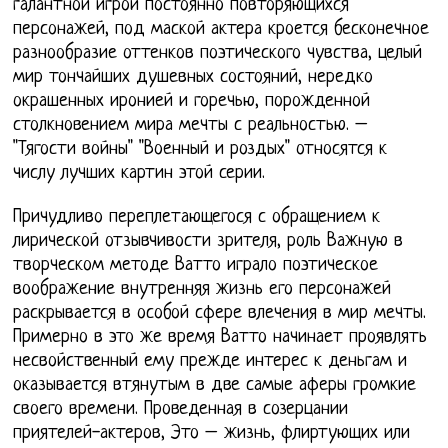
галантной игрой постоянно повторяющихся
персонажей, под маской актера кроется бесконечное
разнообразие оттенков поэтического чувства, целый
мир тончайших душевных состояний, нередко
окрашенных иронией и горечью, порожденной
столкновением мира мечты с реальностью. –
"Тягости войны" "Военный и роздых" относятся к
числу лучших картин этой серии.
Причудливо переплетающегося с обращением к
лирической отзывчивости зрителя, роль Важную в
творческом методе Ватто играло поэтическое
воображение внутренняя жизнь его персонажей
раскрывается в особой сфере влечения в мир мечты.
Примерно в это же время Ватто начинает проявлять
несвойственный ему прежде интерес к деньгам и
оказывается втянутым в две самые аферы громкие
своего времени. Проведенная в созерцании
приятелей-актеров, Это – жизнь, флиртующих или