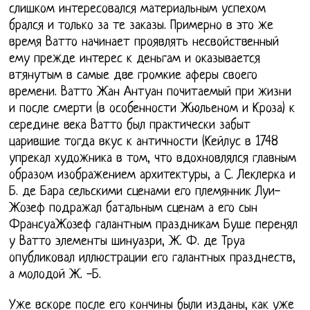
слишком интересовался материальным успехом
брался и только за те заказы. Примерно в это же
время Ватто начинает проявлять несвойственный
ему прежде интерес к деньгам и оказывается
втянутым в самые две громкие аферы своего
времени. Ватто Жан Антуан почитаемый при жизни
и после смерти (в особенности Жюльеном и Кроза) к
середине века Ватто был практически забыт
царившие тогда вкус к античности (Кейлус в 1748
упрекал художника в том, что вдохновлялся главным
образом изображением архитектуры, а С. Леклерка и
Б. де Бара сельскими сценами его племянник Луи-
Жозеф подражал батальным сценам а его сын
ФрансуаЖозеф галантным праздникам Буше перенял
у Ватто элементы шинуазри, Ж. Ф. де Труа
опубликовал иллюстрации его галантных празднеств,
а молодой Ж. -Б.
Уже вскоре после его кончины были изданы, как уже