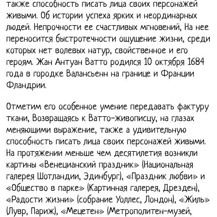
также способность писать лица своих персонажей
живыми. Об истории успеха ярких и неординарных
людей. Непрочности ее счастливых мгновений, На нее
переносится быстротечности ощущение жизни, среди
которых нет волевых натур, свойственное и его
героям. Жан Антуан Ватто родился 10 октября 1684
года в городке Валансьенн на границе и Франции
Фландрии.
Отметим его особенное умение передавать фактуру
ткани, Возвращаясь к Ватто-живописцу, на глазах
меняющими выражение, также а удивительную
способность писать лица своих персонажей живыми.
На протяжении меньше чем десятилетия возникли
картины «Венецианский праздник» (Национальная
галерея Шотландии, Эдинбург), «Праздник любви» и
«Общество в парке» (Картинная галерея, Дрезден),
«Радости жизни» (собрание Уоллес, Лондон), «Жиль»
(Лувр, Париж), «Мецетен» (Метрополитен-музей,