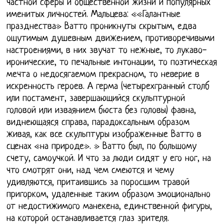
частной сферы и общественной жизни и популярных
именитых личностей. Мальцева: ««Галантные
празднества» Ватто проникнуты скрытым, едва
ощутимым душевным движением, противоречивыми
настроениями, в них звучат то нежные, то лукаво-
иронические, то печальные интонации, то поэтическая
мечта о недосягаемом прекрасном, то неверие в
искренность героев. А герма (четырехгранный столб
или постамент, завершающийся скульптурной
головой или изваянием бюста без головы) фавна,
виднеющаяся справа, парадоксальным образом
живая, как все скульптуры изображенные Ватто в
сценах «на природе». » Ватто был, по большому
счету, самоучкой. И что за люди сидят у его ног, на
что смотрят они, над чем смеются и чему
удивляются, притаившись за поросшим травой
пригорком, удаленные таким образом эмоционально
от недостижимого манекена, единственной фигуры,
на которой останавливается глаз зрителя.