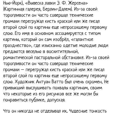
Нью-Йорк), «Вывеска лавки Э. Ф. Жерсена»
(Картинная галерея, Берлин-Далем). Из-за своей
торопливости он часто совершал технические
промахи перегружал кисть краской или же писал
второй слой по картины еще непросохшему первому
слою. Его имя в основном ассоциируется с типом
картины, который он сам изобрёл, «галантное
празднество», где изысканно одетые молодые люди
предаются веселью в восхитительной,
романтической пасторальной обстановке. Из-за своей
торопливости он часто совершал технические
промахи – перегружал кисть краской или же писал
второй слой по картины еще непросохшему первому
слою. Художник Антуан Ватто был очень скромен, Не
привыкший выслушивать похвалы картинам, своим
что некоторые из его рисунков все же могли бы
понравиться публике, допуская.
Что он никогда не отделывал их, Чудесные тонкость