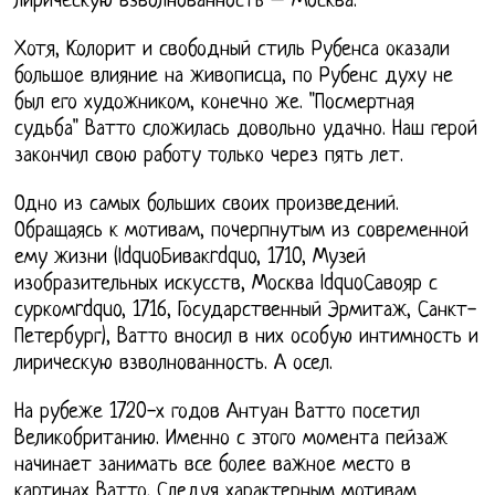
лирическую взволнованность – Москва.
Хотя, Колорит и свободный стиль Рубенса оказали
большое влияние на живописца, по Рубенс духу не
был его художником, конечно же. "Посмертная
судьба" Ватто сложилась довольно удачно. Наш герой
закончил свою работу только через пять лет.
Одно из самых больших своих произведений.
Обращаясь к мотивам, почерпнутым из современной
ему жизни (ldquoБивакrdquo, 1710, Музей
изобразительных искусств, Москва ldquoСавояр с
суркомrdquo, 1716, Государственный Эрмитаж, Санкт-
Петербург), Ватто вносил в них особую интимность и
лирическую взволнованность. А осел.
На рубеже 1720-х годов Антуан Ватто посетил
Великобританию. Именно с этого момента пейзаж
начинает занимать все более важное место в
картинах Ватто. Следуя характерным мотивам