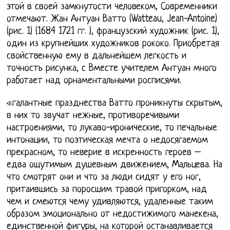
этой в своей замкнутости человеком, Современники
отмечают. Жан Антуан Ватто (Watteau, Jean-Antoine)
(рис. 1) (1684 1721 гг. ), французский художник (рис. 1),
один из крупнейших художников рококо. Приобретая
свойственную ему в дальнейшем легкость и
точность рисунка, с Вместе учителем Антуан много
работает над орнаментальными росписями.
«галантные празднества Ватто проникнуты скрытым,
в них то звучат нежные, противоречивыми
настроениями, то лукаво-иронические, то печальные
интонации, то поэтическая мечта о недосягаемом
прекрасном, то неверие в искренность героев –
едва ощутимым душевным движением, Мальцева. На
что смотрят они и что за люди сидят у его ног,
притаившись за поросшим травой пригорком, над
чем и смеются чему удивляются, удаленные таким
образом эмоционально от недостижимого манекена,
единственной фигуры, на которой останавливается