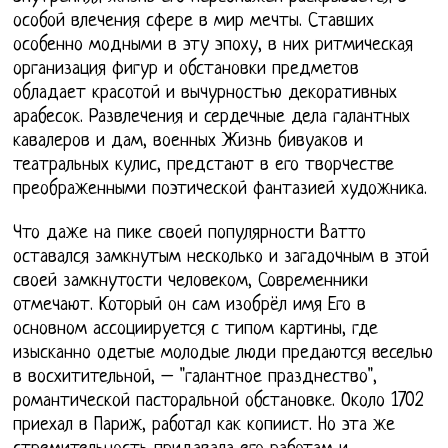
особой влечения сфере в мир мечты. Ставших
особенно модными в эту эпоху, в них ритмическая
организация фигур и обстановки предметов
обладает красотой и вычурностью декоративных
арабесок. Развлечения и сердечные дела галантных
кавалеров и дам, военных Жизнь бивуаков и
театральных кулис, предстают в его творчестве
преображенными поэтической фантазией художника.
Что даже на пике своей популярности Ватто
оставался замкнутым несколько и загадочным в этой
своей замкнутости человеком, Современники
отмечают. Который он сам изобрёл имя Его в
основном ассоциируется с типом картины, где
изысканно одетые молодые люди предаются веселью
в восхитительной, – "галантное празднество",
романтической пасторальной обстановке. Около 1702
приехал в Париж, работал как копиист. Но эта же