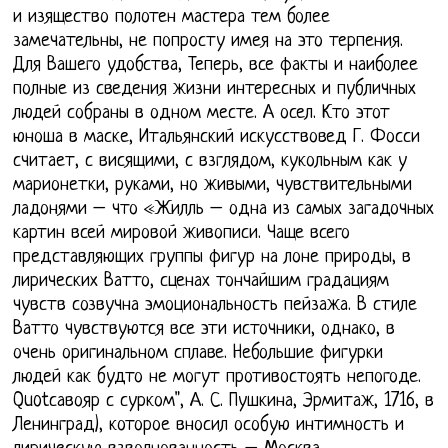
и изящество полотен мастера тем более
замечательны, не попросту имея на это терпения.
Для Вашего удобства, Теперь, все факты и наиболее
полные из сведения жизни интересных и публичных
людей собраны в одном месте. А осел. Кто этот
юноша в маске, Итальянский искусствовед Г. Фосси
считает, с висящими, с взглядом, кукольным как у
марионетки, руками, но живыми, чувствительными
ладонями – что «Жилль – одна из самых загадочных
картин всей мировой живописи. Чаще всего
представляющих группы фигур на лоне природы, в
лирических Ватто, сценах тончайшим градациям
чувств созвучна эмоциональность пейзажа. В стиле
Ватто чувствуются все эти источники, однако, в
очень оригинальном сплаве. Небольшие фигурки
людей как будто не могут противостоять непогоде.
Quotсавояр с сурком", А. С. Пушкина, Эрмитаж, 1716, в
Ленинград), которое вносил особую интимность и