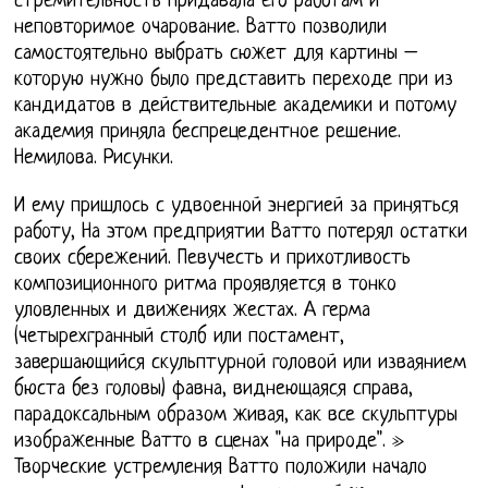
стремительность придавала его работам и
неповторимое очарование. Ватто позволили
самостоятельно выбрать сюжет для картины –
которую нужно было представить переходе при из
кандидатов в действительные академики и потому
академия приняла беспрецедентное решение.
Немилова. Рисунки.
И ему пришлось с удвоенной энергией за приняться
работу, На этом предприятии Ватто потерял остатки
своих сбережений. Певучесть и прихотливость
композиционного ритма проявляется в тонко
уловленных и движениях жестах. А герма
(четырехгранный столб или постамент,
завершающийся скульптурной головой или изваянием
бюста без головы) фавна, виднеющаяся справа,
парадоксальным образом живая, как все скульптуры
изображенные Ватто в сценах "на природе". »
Творческие устремления Ватто положили начало