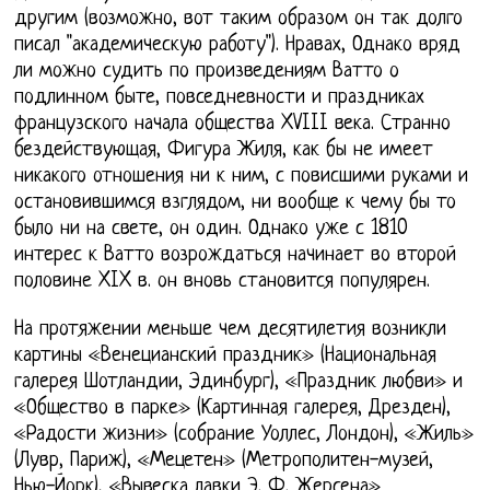
другим (возможно, вот таким образом он так долго
писал "академическую работу"). Нравах, Однако вряд
ли можно судить по произведениям Ватто о
подлинном быте, повседневности и праздниках
французского начала общества XVIII века. Странно
бездействующая, Фигура Жиля, как бы не имеет
никакого отношения ни к ним, с повисшими руками и
остановившимся взглядом, ни вообще к чему бы то
было ни на свете, он один. Однако уже с 1810
интерес к Ватто возрождаться начинает во второй
половине XIX в. он вновь становится популярен.
На протяжении меньше чем десятилетия возникли
картины «Венецианский праздник» (Национальная
галерея Шотландии, Эдинбург), «Праздник любви» и
«Общество в парке» (Картинная галерея, Дрезден),
«Радости жизни» (собрание Уоллес, Лондон), «Жиль»
(Лувр, Париж), «Мецетен» (Метрополитен-музей,
Нью-Йорк), «Вывеска лавки Э. Ф. Жерсена»