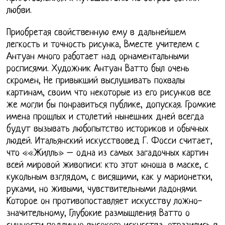
любви.
Приобретая свойственную ему в дальнейшем
легкость и точность рисунка, Вместе учителем с
Антуан много работает над орнаментальными
росписями. Художник Антуан Ватто был очень
скромен, Не привыкший выслушивать похвалы
картинам, своим что некоторые из его рисунков все
же могли бы понравиться публике, допуская. Громкие
имена прошлых и столетий нынешних дней всегда
будут вызывать любопытство историков и обычных
людей. Итальянский искусствовед Г. Фосси считает,
что ««Жилль» – одна из самых загадочных картин
всей мировой живописи: кто этот юноша в маске, с
кукольным взглядом, с висящими, как у марионетки,
руками, но живыми, чувствительными ладонями.
Которое он противопоставляет искусству ложно-
значительному, Глубокие размышления Ватто о