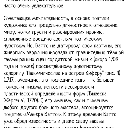
часто очень увлекательное.
Сочетающее мечтательность, в основе поэтики
художника его предельно личностное к отношение
миру, нотки грусти и разочарования иронию,
сплавленные воедино светлым поэтическим
чувством. Но, Ватто не датировал свои картины, его
живопись эволюционировала от сравнительно тёмной
гаммы ранних сцен солдатской жизни к (около 1709
года и позже) просветлённому золотистому
колориту "Паломничества на остров Киферу" (рис. 4)
(1717), очевидно, а в последние годы – к большей
тонкости письма, лёгкости лессировок и
пластической определённости форм ("Вывеска
Жерсена", 1720). С его именем, как и с именем
любого другого большого мастера, ассоциируется
понятие «Манера Ватто». К этому времени Ватто
уже обрел известность и даже славу заказы