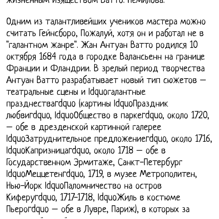
жизненным изяществом Ватто. Немилова.
Одним из талантливейших учеников мастера можно
считать Гейнсборо, Пожалуй, хотя он и работал не в
"галантном жанре". Жан Антуан Ватто родился 10
октября 1684 года в городке Валансьенн на границе
Франции и Фландрии. В зрелый период творчества
Антуан Ватто разрабатывает новый тип сюжетов –
театральные сцены и ldquoгалантные
празднестваrdquo (картины ldquoПраздник
любвиrdquo, ldquoОбщество в паркеrdquo, около 1720,
– обе в дрезденской картинной галерее
ldquoЗатруднительное предложениеrdquo, около 1716,
ldquoКапризницаrdquo, около 1718 – обе в
Государственном Эрмитаже, Санкт-Петербург
ldquoМеццетенrdquo, 1719, в музее Метрополитен,
Нью-Йорк ldquoПаломничество на остров
Киферуrdquo, 1717-1718, ldquoЖиль в костюме
Пьероrdquo – обе в Лувре, Париж), в которых за