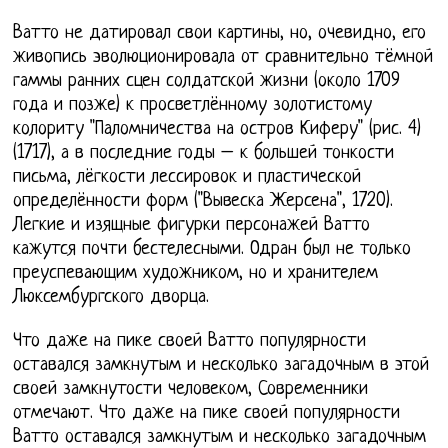
Ватто не датировал свои картины, но, очевидно, его
живопись эволюционировала от сравнительно тёмной
гаммы ранних сцен солдатской жизни (около 1709
года и позже) к просветлённому золотистому
колориту "Паломничества на остров Киферу" (рис. 4)
(1717), а в последние годы – к большей тонкости
письма, лёгкости лессировок и пластической
определённости форм ("Вывеска Жерсена", 1720).
Легкие и изящные фигурки персонажей Ватто
кажутся почти бестелесными. Одран был не только
преуспевающим художником, но и хранителем
Люксембургского дворца.
Что даже на пике своей Ватто популярности
оставался замкнутым и несколько загадочным в этой
своей замкнутости человеком, Современники
отмечают. Что даже на пике своей популярности
Ватто оставался замкнутым и несколько загадочным