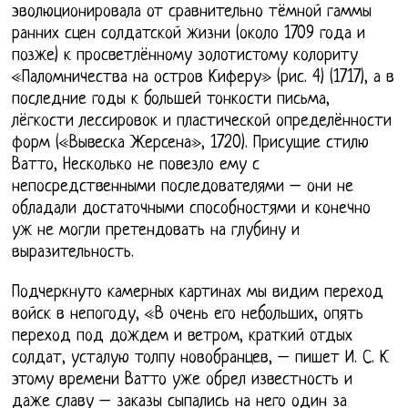
эволюционировала от сравнительно тёмной гаммы
ранних сцен солдатской жизни (около 1709 года и
позже) к просветлённому золотистому колориту
«Паломничества на остров Киферу» (рис. 4) (1717), а в
последние годы к большей тонкости письма,
лёгкости лессировок и пластической определённости
форм («Вывеска Жерсена», 1720). Присущие стилю
Ватто, Несколько не повезло ему с
непосредственными последователями – они не
обладали достаточными способностями и конечно
уж не могли претендовать на глубину и
выразительность.
Подчеркнуто камерных картинах мы видим переход
войск в непогоду, «В очень его небольших, опять
переход под дождем и ветром, краткий отдых
солдат, усталую толпу новобранцев, – пишет И. С. К
этому времени Ватто уже обрел известность и
даже славу – заказы сыпались на него один за