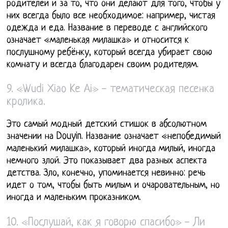
родителей и за то, что они делают для того, чтобы у
них всегда было все необходимое: например, чистая
одежда и еда. Название в переводе с английского
означает «маленькая милашка» и относится к
послушному ребёнку, который всегда убирает свою
комнату и всегда благодарен своим родителям.
9. «Wudi Xiao Ke Ai» - тематическая песенка
кролика.
Это самый модный детский стишок в абсолютном
значении на Douyin. Название означает «непобедимый
маленький милашка», который иногда милый, иногда
немного злой. Это показывает два разных аспекта
детства. Зло, конечно, упоминается невинно: речь
идет о том, чтобы быть милым и очаровательным, но
иногда и маленьким проказником.
10. «Послушай, как я говорю спасибо» - Ли