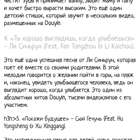
чистит зубы и принимает ванну, любит маму и папу
и хочет быстро вырасти высоким. Это ещё один
детский стишок, который звучит в нескольких видео,
размещенных на Douyin.
4. «Ты хорошо выглядишь, когда улыбаешься»
- Ли Синьрун (Feat. Fan Tongzhou & Li Kaichou).
Это ещё одна успешная песня от Ли Синьрун, которая
поет её вместе со своими родителями. В этой
мелодии говорится о желании пойти в горы, на пляж
и, наконец, увидеть улыбающегося человека, ведь он
выглядит хорошо, когда улыбается. Это один из
абсолютных хитов Douyin, тысячи видеоклипов с его
участием.
h3h>5. «Покажи будущее» - Сюй Гечунь (Feat. Hu
Yongsheng & Xu Xinggang).