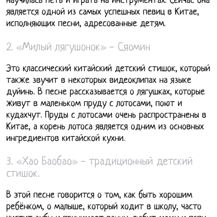
научилась петь и играть на инструментах. Сейчас она
является одной из самых успешных певиц в Китае,
исполняющих песни, адресованные детям.
2. «Милый лягушонок» - Сяомин
Это классический китайский детский стишок, который
также звучит в некоторых видеоклипах на языке
дуйинь. В песне рассказывается о лягушках, которые
живут в маленьком пруду с лотосами, поют и
кудахчут. Пруды с лотосами очень распространены в
Китае, а корень лотоса является одним из основных
ингредиентов китайской кухни.
3. «Хао Баобао» - традиционный детский
стишок.
В этой песне говорится о том, как быть хорошим
ребёнком, о малыше, который ходит в школу, часто