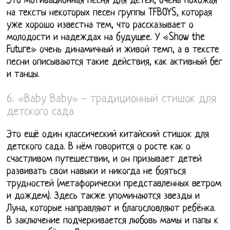
Это мотивационная песня для детей, очень похожая
на тексты некоторых песен группы TFBOYS, которая
уже хорошо известна тем, что рассказывает о
молодости и надеждах на будущее. У «Show the
Future» очень динамичный и живой темп, а в тексте
песни описываются такие действия, как активный бег
и танцы.
6. «Baby Baby» - традиционный стишок для
детского сада
Это ещё один классический китайский стишок для
детского сада. В нём говорится о росте как о
счастливом путешествии, и он призывает детей
развивать свои навыки и никогда не бояться
трудностей (метафорически представленных ветром
и дождем). Здесь также упоминаются звезды и
Луна, которые направляют и благословляют ребёнка.
В заключение подчеркивается любовь мамы и папы к